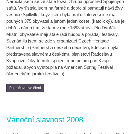
Narodila jsem se ve státě Iowa, zhruba uprostřed Spojených
států. Vyrůstala jsem na farmě a dobře si pamatuji návštěvy
vesnice Spillville, když jsem byla malá. Tato vesnice má
pouhých 375 obyvatel a jenom jeden kostel (katolický), ale je
dobře známa tím, že tam v roce 1893 strávil léto Dvořák.
Místní obyvatelé mají stále rádi hudbu a pořádají festivaly.
Seznámila jsem se zde s organizací Czech Heritage
Partnership (Partnerství českého dědictví), kde jsem byla
představena slavnému českému pianistovi Radoslavu
Kvapilovi. Díky tomuto spojení mne potom pan Kvapil
požádal, abych vystoupila na American Spring Festival
(Americkém jarním ferstivalu).
Pokračovat ve čtení
Vánoční slavnost 2008