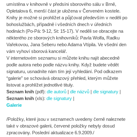
umístěna v knihovně v předsíni sborového sálu v Brně,
Opletalova 6, menší část je uložena v Červeném kostele.
Knihy je možné si prohlížet a půjčovat především v neděli po
bohoslužbách, případně i všedních dnech v úředních
hodinách (Po-Pá: 9-12, St: 15-17). V neděli se obracejte na
některého ze sborových knihovníků: Pavla Wolfa, Radku
Vařekovou, Jana Seberu nebo Adama Vtípila. Ve všední den
vám vyhoví sborová kancelář.
V internetovém seznamu si můžete knihu najít abecedně
podle autora nebo podle názvu knihy. Když budete vědět
signaturu, usnadníte nám tím její vyhledání. Pod odkazem
“galerie” se schovává obrazový přehled, kterým můžete
listovat a prohlížet jednotlivé tituly.
Seznam knih
(pdf):
dle autorů
|
dle názvů
|
dle signatury
|
Seznam knih
(xls):
dle signatury
|
Galerie
/Položky, které jsou v seznamech uvedeny černě naleznete
také v obrazové galerii, červené položky nebyly dosud
zpracovány. Poslední aktualizace 6.9.2009./