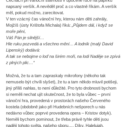
Čechách při vánoční slavnosti v upocené ruce na papírku
napsaný veršík. A nevěděl proč a co vlastně říkám. A veršík
měl, pokud možno, zarecitovat.
V ten vzácný čas vánoční hry, kterou nám děti zahrály,
Mojžíš (ústy Krištofa Michala) říká:
„Půjdem dál, i když se
moře pění,
Váš Pán je silnější…
Hle ruku pozvedá a všechno mění… A lodník (malý David
Lipenský) dodává:
A tak se nebojme o loď na širém moři, na lodi Naděje se zpívá
z plných plic…“
Možná, že tu a tam zapraskaly mikrofony (někoho tak
nemuselo být chvíli slyšet), že tu a tam někdo mluvil potišeji,
jiný příliš nahlas, to není důležité. Pro tyto drobnosti bychom
si neměli nechat ujít skutečnost, že to byla vůbec – první
vánoční hra, provedená v prostorách našeho Červeného
kostela (obdobně jako při Hudebních nešporech u nás
nedávno vůbec poprvé provedena opera – Kristov dotyk).
Neměli bychom pominout, že třeba právě tyhle děti jsou
nadějí tohoto světa, našeho sboru…. Díky. Halelujah.