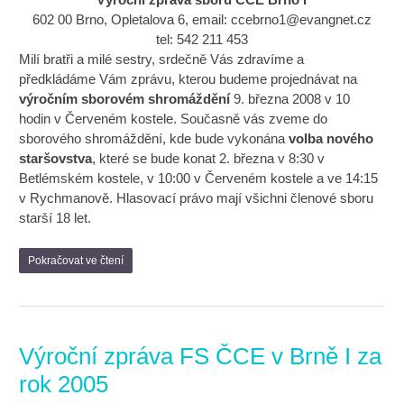
602 00 Brno, Opletalova 6, email:
ccebrno1@evangnet.cz
tel: 542 211 453
Milí bratři a milé sestry, srdečně Vás zdravíme a
předkládáme Vám zprávu, kterou budeme projednávat na
výročním sborovém shromáždění
9. března 2008 v 10
hodin v Červeném kostele. Současně vás zveme do
sborového shromáždění, kde bude vykonána
volba nového
staršovstva
, které se bude konat 2. března v 8:30 v
Betlémském kostele, v 10:00 v Červeném kostele a ve 14:15
v Rychmanově. Hlasovací právo mají všichni členové sboru
starší 18 let.
Pokračovat ve čtení
Výroční zpráva FS ČCE v Brně I za
rok 2005