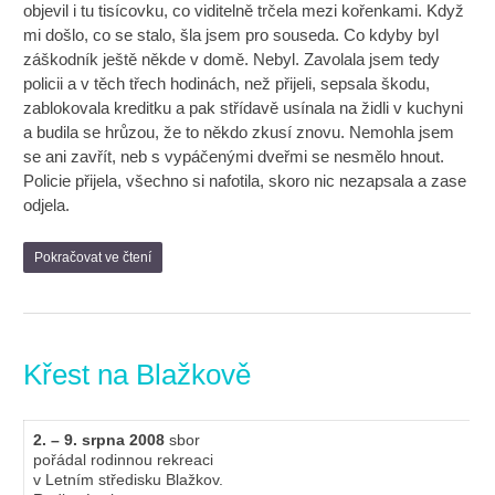
objevil i tu tisícovku, co viditelně trčela mezi kořenkami. Když
mi došlo, co se stalo, šla jsem pro souseda. Co kdyby byl
záškodník ještě někde v domě. Nebyl. Zavolala jsem tedy
policii a v těch třech hodinách, než přijeli, sepsala škodu,
zablokovala kreditku a pak střídavě usínala na židli v kuchyni
a budila se hrůzou, že to někdo zkusí znovu. Nemohla jsem
se ani zavřít, neb s vypáčenými dveřmi se nesmělo hnout.
Policie přijela, všechno si nafotila, skoro nic nezapsala a zase
odjela.
Pokračovat ve čtení
Křest na Blažkově
2. – 9. srpna 2008
sbor
pořádal rodinnou rekreaci
v Letním středisku Blažkov.