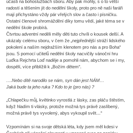
účasti na bohoslužbách sboru. Aby pak mohly, s o to větší
radostí a těšením jít do nedělní školy, proto pro ně naši faráři
mají přichystáno vždy pár vřelých slov a často i písničku.
Ostatní členové shromáždění díky tomu vědí, jaké téma se v
nedělní škole probírá.
Čtvrtou adventní neděli měly děti tuto chvíli o kousek delší. A
ukázaly celému sboru, v čem že „nejpřednější stráží lidského
pokolení a naším nejdražším klenotem pro nás a pro Boha“
jsou. S pomocí učitelů nedělní školy nacvičily vánoční hru
Luďka Rejchrta Loď naděje a pomohli nám, abychom se i my,
dospělí, více přiblížili k „Božím dětem“.
….Nebo dítě narodilo se nám, syn dán jest NÁM…
Jaká bude ta jeho ruka ? Kdo to je (pro nás) ?
„Chlapečku můj, květinko vyrostlá z lásky, zas pláču štěstím,
když hladím ti vlásky, protože možná tys právě zaslíbený,
možná právě tys vyvolený, abys vykoupil svět…“
Vzpomínám si na svoje dětská léta, kdy jsem měl kdesi v