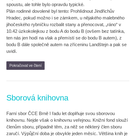
spoustu, ale tohle bylo opravdu typické.
Plán rodinné dovolené byl tento: Prohlídnout Jindřichův
Hradec, pokud možno i se zámkem, u nějakého malebného
jihočeského rybníčku rozbalit stany a přenocovat, „ráno“ v
10.42 úzkokolejkou z bodu A do bodu B (ovšem bez tatínka,
ten nás jen hodí na vlak a přemístí se do bodu B autem), z
bodu B dále společně autem na zříceninu Landštejn a pak se
uvidí.
Pokračovat ve čtení
Sborová knihovna
Farní sbor ČCE Brně I řadu let doplňuje svou sborovou
knihovnu. Nejde však o knihovnu veřejnou. Knižní fond slouží
členům sboru, případně těm, za něž se některý člen sboru
zaručí. Výpůjční doba je obvykle jeden měsíc. Většina knih je