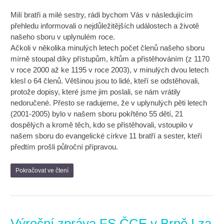
Milí bratři a milé sestry, rádi bychom Vás v následujícím
přehledu informovali o nejdůležitějších událostech a životě
našeho sboru v uplynulém roce.
Ačkoli v několika minulých letech počet členů našeho sboru
mírně stoupal díky přístupům, křtům a přistěhováním (z 1170
v roce 2000 až ke 1195 v roce 2003), v minulých dvou letech
klesl o 64 členů. Většinou jsou to lidé, kteří se odstěhovali,
protože dopisy, které jsme jim poslali, se nám vrátily
nedoručené. Přesto se radujeme, že v uplynulých pěti letech
(2001-2005) bylo v našem sboru pokřtěno 55 dětí, 21
dospělých a kromě těch, kdo se přistěhovali, vstoupilo v
našem sboru do evangelické církve 11 bratří a sester, kteří
předtím prošli půlroční přípravou.
Pokračovat ve čtení
Výroční zpráva FS ČCE v Brně I za