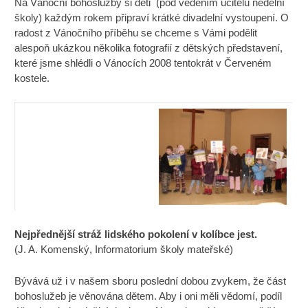
Na Vánoční bohoslužby si děti (pod vedením učitelů nedělní
školy) každým rokem připraví krátké divadelní vystoupení. O
radost z Vánočního příběhu se chceme s Vámi podělit
alespoň ukázkou několika fotografií z dětských představení,
které jsme shlédli o Vánocích 2008 tentokrát v Červeném
kostele.
Nejpřednější stráž lidského pokolení v kolíbce jest.
(J. A. Komenský, Informatorium školy mateřské)
Bývává už i v našem sboru poslední dobou zvykem, že část
bohoslužeb je věnována dětem. Aby i oni měli vědomí, podíl