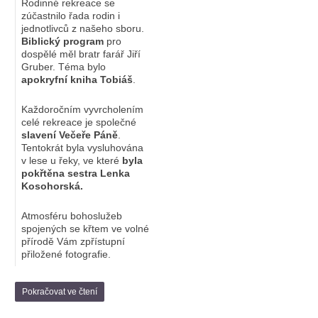
Rodinné rekreace se
zúčastnilo řada rodin i
jednotlivců z našeho sboru.
Biblický program
pro
dospělé měl bratr farář Jiří
Gruber. Téma bylo
apokryfní kniha Tobiáš
.
Každoročním vyvrcholením
celé rekreace je společné
slavení Večeře Páně
.
Tentokrát byla vysluhována
v lese u řeky, ve které
byla
pokřtěna sestra Lenka
Kosohorská.
Atmosféru bohoslužeb
spojených se křtem ve volné
přírodě Vám zpřístupní
přiložené fotografie.
Pokračovat ve čtení