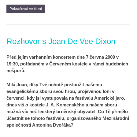
Pokračovat ve čtení
Rozhovor s Joan De Vee Dixon
Před jejím varhanním koncertem dne 7.června 2009 v
19:30, pořádaném v Červeném kostele v rámci hudebních
nešporů.
Milá Joan, díky Tvé ochotě posloužit našemu
evangelickému sboru svou hrou, projevenou loni v
červenci, kdy jsi vystupovala na festivalu Americké jaro,
dnes víš o kostele J. A. Komenského a našem sboru
možná víc než leckterý brněnský obyvatel. Co Tě přimělo
účastnit se tohoto festivalu, organizovaného Mezinárodní
společností Antonína Dvořáka?