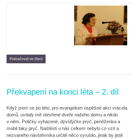
Pokračovat ve čtení
Překvapení na konci léta – 2. díl
Když jsem se po této, pro evangelium úspěšné akci vracela
domů, uvítaly mě otevřené dveře našeho domu a nikdo
v něm. Poličky vyházené, dývídýčko pryč, peněženka a
mobil taky pryč. Naštěstí u nás celkem nebylo co vzít a
nezvaného návštěvníka určitě něco vyrušilo, jinak by jistě