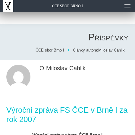
ČCE SBOR BRNO I
Příspěvky
ČCE sbor Brno I
Články autora:Miloslav Cahlik
O Miloslav Cahlik
Výroční zpráva FS ČCE v Brně I za
rok 2007
Výroční zpráva sboru ČCE Brno I