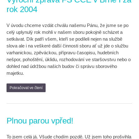
rok 2004
V úvodu chceme vzdát chválu našemu Pánu, že jsme se po
celý uplynulý rok mohli v našem sboru pokojně scházet a
setkávat. Dík patří všem, kteří se podíleli nejen na službě
slova ale i na veškeré další činnosti sboru ať už jde o službu
varhanickou, zpěváckou, přípravu časopisu, hudebních
nešpor, pohoštění, úklidu, rozhodování ve staršovstvu nebo o
dohled nad údržbou našich budov či správu sborového
majetku.
Pokračovat ve čtení
Plnou parou vpřed!
To jsem celá já. Všude chodím pozdě. Už jsem toho prošvihla