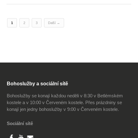
1
2
3
Další →
Bohoslužby a sociální sítě
Bohoslužby se konají každou neděli v 8:30 v Betlémském
kostele a v 10:00 v Červeném kostele. Přes prázdniny se
konají jen jedny bohoslužby v 9:00 v Červeném kostele.
Sociální sítě