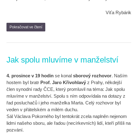
Víťa Rybárik
Pokračovat ve čtení
Jak spolu mluvíme v manželství
4. prosince v 19 hodin
se konal
sborový rozhovor
. Naším
hostem byl bratr
Prof. Jaro Křivohlavý
z Prahy, někdejší
člen synodní rady ČCE, který promluvil na téma: Jak spolu
mluvíme v manželství. Spolu s ním odpovídala na dotazy z
řad posluchačů i jeho manželka Marta. Celý rozhovor byl
veden v přátelském a milém duchu.
Sál Václava Pokorného byl tentokrát zcela naplněn nejenom
lidmi našeho sboru, ale řadou (necírkevních) lidí, kteří přišli na
pozvání.