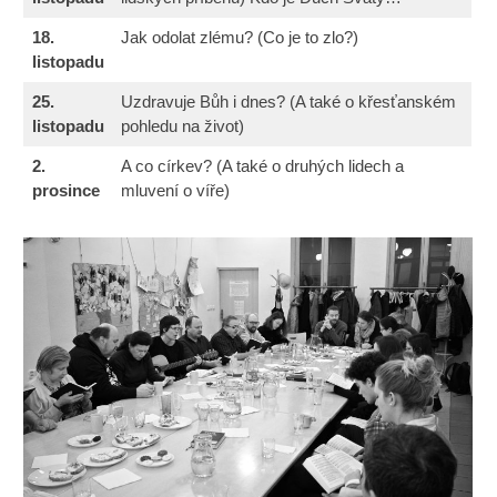
18.
Jak odolat zlému? (Co je to zlo?)
listopadu
25.
Uzdravuje Bůh i dnes? (A také o křesťanském
listopadu
pohledu na život)
2.
A co církev? (A také o druhých lidech a
prosince
mluvení o víře)