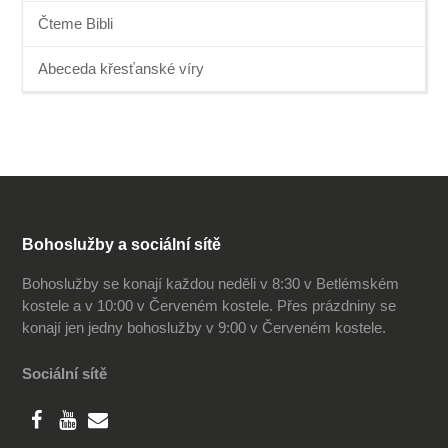
Čteme Bibli
Abeceda křesťanské víry
Bohoslužby a sociální sítě
Bohoslužby se konají každou neděli v 8:30 v Betlémském
kostele a v 10:00 v Červeném kostele. Přes prázdniny se
konají jen jedny bohoslužby v 9:00 v Červeném kostele.
Sociální sítě