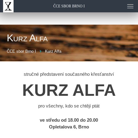
ČCE SBOR BRNO I
Kurz Alfa
ČCE sbor Brno I
Kurz Alfa
stručné představení současného křesťanství
KURZ ALFA
pro všechny, kdo se chtějí ptát
ve středu od 18.00 do 20.00
Opletalova 6, Brno