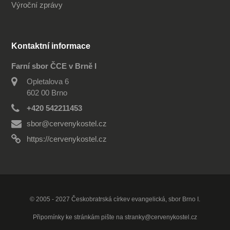
Výroční zprávy
Kontaktní informace
Farní sbor ČCE v Brně I
Opletalova 6
602 00 Brno
+420 542211453
sbor@cervenykostel.cz
https://cervenykostel.cz
© 2005 - 2027 Českobratrská církev evangelická, sbor Brno I.
Připomínky ke stránkám pište na
stranky@cervenykostel.cz