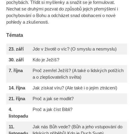
pochybách. Třídit si myšlenky a snažit se je formulovat.
Nechat se druhými pozvat do způsobů jejich přemýšlení i
pochybování o Bohu a odcházet snad obohaceni o nové
pohledy a zkušenosti.
Témata
23. září
Jde v životě o víc? (O smyslu a nesmyslu)
30. září
Kdo je Ježíš?
7. října
Proč zemřel Ježíš? (A také o lidských potížích
a o zlepšovatelích světa)
14. října
Jak získat víru? (Ale také i o jejím ztrácení)
21.
října
Proč a jak se modlit?
4.
Proč a jak číst Bibli?
listopadu
11.
Jak nás Bůh vede? (Bůh a jeho vstupování do
listopadu
lidských příběhů) Kdo je Duch Svatý…