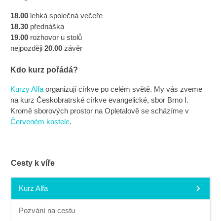
18.00
lehká společná večeře
18.30
přednáška
19.00
rozhovor u stolů
nejpozději
20.00
závěr
Kdo kurz pořádá?
Kurzy Alfa
organizují církve po celém světě. My vás zveme
na kurz Českobratrské církve evangelické, sbor Brno I.
Kromě sborových prostor na Opletalově se scházíme v
Červeném kostele
.
Cesty k víře
Kurz Alfa
Pozvání na cestu