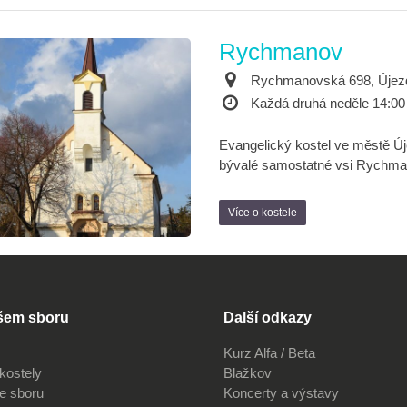
Rychmanov
Rychmanovská 698, Újez
Každá druhá neděle 14:00
Evangelický kostel ve městě Ú
bývalé samostatné vsi Rychma
Více o kostele
šem sboru
Další odkazy
Kurz Alfa / Beta
kostely
Blažkov
ve sboru
Koncerty a výstavy