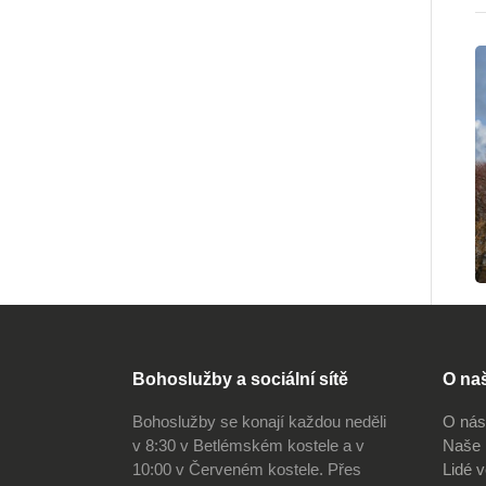
Bohoslužby a sociální sítě
O na
Bohoslužby se konají každou neděli
O nás
v 8:30 v Betlémském kostele a v
Naše 
10:00 v Červeném kostele. Přes
Lidé 