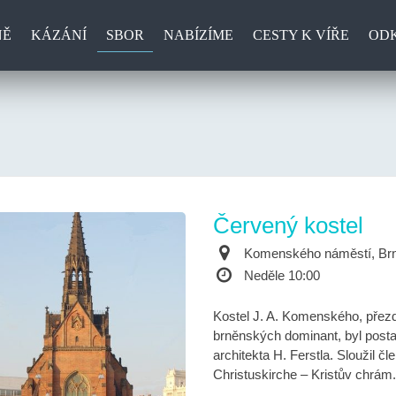
NĚ
KÁZÁNÍ
SBOR
NABÍZÍME
CESTY K VÍŘE
OD
Červený kostel
Komenského náměstí, Br
Neděle 10:00
Kostel J. A. Komenského, přezdí
brněnských dominant, byl post
architekta H. Ferstla. Sloužil
Christuskirche – Kristův chrám.