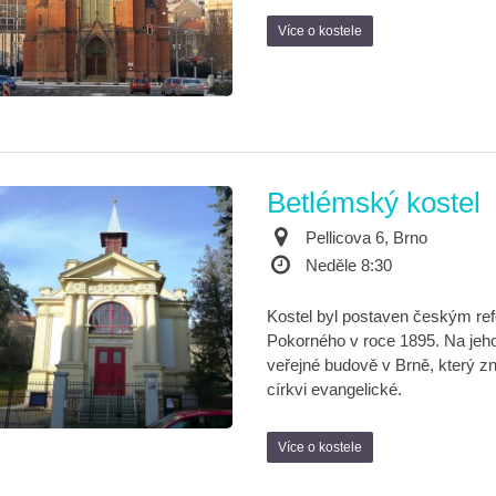
Více o kostele
Betlémský kostel
Pellicova 6, Brno
Neděle 8:30
Kostel byl postaven českým r
Pokorného v roce 1895. Na jeho
veřejné budově v Brně, který zn
církvi evangelické.
Více o kostele