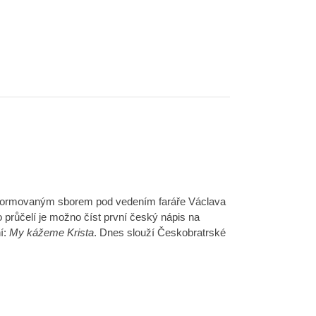
eformovaným sborem pod vedením faráře Václava
 průčelí je možno číst první český nápis na
í:
My kážeme Krista
. Dnes slouží Českobratrské