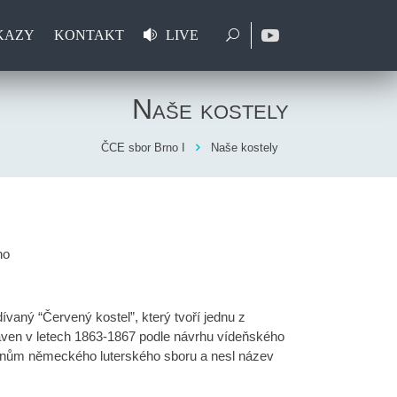
KAZY
KONTAKT
LIVE
Naše kostely
ČCE sbor Brno I
Naše kostely
no
vaný “Červený kostel”, který tvoří jednu z
aven v letech 1863-1867 podle návrhu vídeňského
 členům německého luterského sboru a nesl název