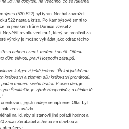
ké na lidi i na dobytek, na všechno, co se rukama
ambýses (530-522) byl tyran. Nechal zavraždit
roku 522 nastala krize. Po Kambýsově smrti to
ce na perském trůně Dareios vzešel z
 Největší revoltu vedl muž, který se prohlásil za
eré výroky je možno vykládat jako odraz těchto
 otřesu nebem i zemí, mořem i souší. Otřesu
ento dům slávou, praví Hospodin zástupů.
dinovo k Ageovi ještě jednou: “Řekni judskému
h království a zlomím sílu království pronárodů,
ždý padne mečem svého bratra. V onen den, je
ynu Šealtíelův, je výrok Hospodinův, a učiním tě
.”
orientováni, jejich naděje nenaplněné. Oltář byl
 pak zcela uvázla.
éhali na lid, aby si stanovil jiné pořadí hodnot a
í 520 začali Zerubábel a Jéšua se stavbou a
ly přerušeny: