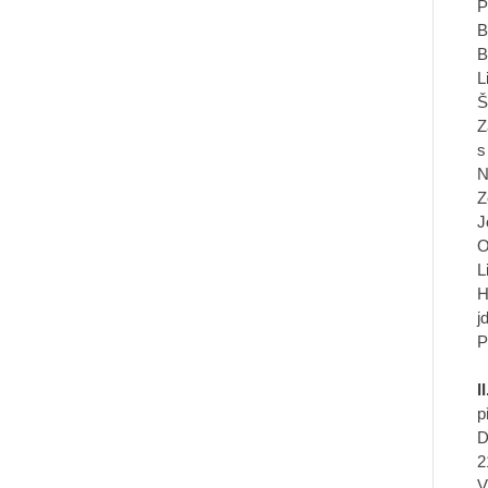
P
B
B
L
Š
Z
s
N
Z
J
O
L
H
j
P
I
p
D
2
V