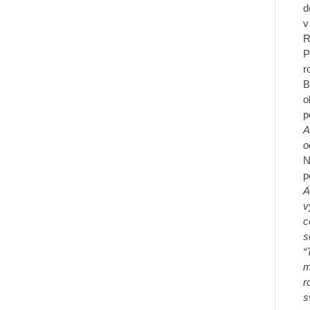
d
v
R
P
r
B
o
p
A
o
N
p
A
v
c
s
“
m
r
s