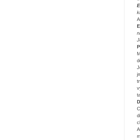
E
k
A
E
n
J
P
M
d
J
j
t
v
t
D
C
d
c
A
m