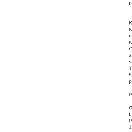
p
K
K
d
K
C
a
s
T
5
p
P
O
I
P
J