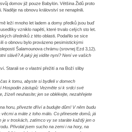
o svůj domov již pouze Babylón. Většina Židů proto
ali. Naděje na obnovu království se nenaplnili.
že země leží mnoho let ladem a domy předků jsou buď
 usedlíky vzniklo napětí, které trvalo celých sto let.
ých úředníků z této oblasti. Podařilo se sice
Úsilí o obnovu bylo provázeno pesimistickými
olepostí Šalamounova chrámu (srovnej Ezd 3,12).
tní slávě? A jaký jej vidíte nyní? Není ve vašich
Starali se o vlastní přežití a na Boží sliby
 čas k tomu, abyste si bydleli v domech
í Hospodin zástupů: Vezměte si k srdci své
te, žízeň neuhasíte; jen se oblékejte, nezahřejete
na horu, přivezte dříví a budujte dům! V něm budu
a věcmi a máte z toho málo. Co přinesete domů, já
 je v troskách, zatímco vy se staráte každý jen o
rodu.
Přivolal jsem sucho na zemi i na hory, na