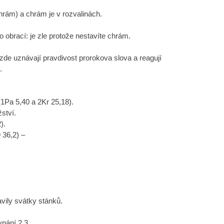
rám) a chrám je v rozvalinách.
o obrací: je zle protože nestavíte chrám.
 zde uznávají pravdivost prorokova slova a reagují
.
1Pa 5,40 a 2Kr 25,18).
ství.
).
 36,2) –
vily svátky stánků.
nání 2,3.