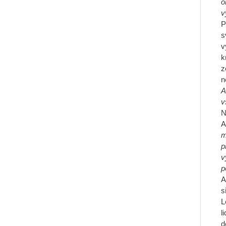
o
v
P
s
v
k
z
n
A
v
N
A
m
p
v
p
A
s
L
l
d