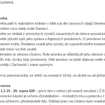
oužitelná.
niha
niha patří k nejkratším knihám v bibli a je dle časových údajů členěn
ruhém roce vlády krále Dareia I.
niha se skládá z prorockých výroků zasazených do rámce prozaickéh
elek působí spíš jako zpráva o Ageových proslovech. O prorokovi se 
utorem knihy. Redaktor vsadil jeho výroky do vypravěčského kontextu.
obě mluví ve třetí osobě.
ématem je obnova chrámu. Role proroka je důležitá při jeho obnově 
20, kdy výroky byly proneseny. Obě postavy se ještě objevují vedle 
ozději ( Zachariáš ) stane sporným.
rvní polovina knihy se ohlíží na minulých 18 let, ve druhé se od přít
snova
. 1,1-15 : 29. srpna 520
– první den v měsíci při oslavě novoluní ( Ž 8
rorocké kázání je určeno Zerubábelovi – místodržícímu a potomku z
sou přítomni i představiteĺé lidu. Odklad prací na chrámu bylo snadné