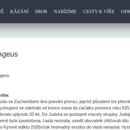
NĚ
KÁZÁNÍ
SBOR
NABÍZÍME
CESTY K VÍŘE
OD
Ageus
geus
oba:
polu se Zachariášem dva poexilní proroci, jejichž působení lze přes
ystoupení se odehrálo od konce srpna do začátku prosince roku 520.
ávratu uplynulo 20 let. Do Judska se postupně vracely skupiny Judej
emě byla zpustošena, častá neúroda, usedlí obyvatelé ztěžovali dílo 
o Kýrově ediktu (539)však hromadný exodus do vlasti nenastal. Vystěh