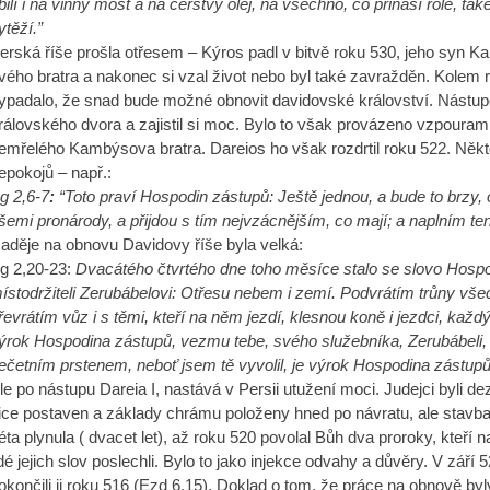
bilí i na vinný mošt a na čerstvý olej, na všechno, co přináší role, ta
ytěží.”
erská říše prošla otřesem – Kýros padl v bitvě roku 530, jeho syn K
vého bratra a nakonec si vzal život nebo byl také zavražděn. Kolem 
ypadalo, že snad bude možné obnovit davidovské království. Nástup
rálovského dvora a zajistil si moc. Bylo to však provázeno vzpourami.
emřelého Kambýsova bratra. Dareios ho však rozdrtil roku 522. Někt
epokojů – např.:
g 2,6-7
:
“Toto praví Hospodin zástupů: Ještě jednou, a bude to brzy,
šemi pronárody, a přijdou s tím nejvzácnějším, co mají; a naplním t
aděje na obnovu Davidovy říše byla velká:
g 2,20-23:
Dvacátého čtvrtého dne toho měsíce stalo se slovo Hospo
ístodržiteli Zerubábelovi: Otřesu nebem i zemí. Podvrátím trůny všec
řevrátím vůz i s těmi, kteří na něm jezdí, klesnou koně i jezdci, ka
ýrok Hospodina zástupů, vezmu tebe, svého služebníka, Zerubábeli, s
ečetním prstenem, neboť jsem tě vyvolil, je výrok Hospodina zástupů
le po nástupu Dareia I, nastává v Persii utužení moci. Judejci byli dez
ice postaven a základy chrámu položeny hned po návratu, ale stavba
éta plynula ( dvacet let), až roku 520 povolal Bůh dva proroky, kteří nal
idé jejich slov poslechli. Bylo to jako injekce odvahy a důvěry. V zář
okončili ji roku 516 (Ezd 6,15). Doklad o tom, že práce na obnově by