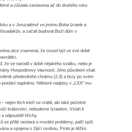
lémě a zůstala zastavena až do druhého roku
udsku a v Jeruzalémě ve jménu Boha Izraele a
n Jósadakův, a začali budovat Boží dům v
ména otce znamená, že musel být ve své době
vrátilci.
 že se narodil v době nějakého svátku, nebo je
onány Hospodinovy slavnosti. Jeho působení však
amětník předexilního chrámu (2,3) a brzy po svém
o poslání naplněno. Některé nadpisy v „LXX“ mu
 nejen těch kteří se vrátili, ale také početné
 Boží království, nebudeme Izraelem. Vztah k
a odpouštěl hříchy.
se příliš nestará o morální problémy, patří spíš
ána a spojena s žijící osobou. Proto je těžko