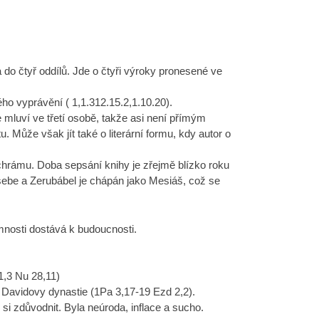
a do čtyř oddílů. Jde o čtyři výroky pronesené ve
o vyprávění ( 1,1.312.15.2,1.10.20).
mluví ve třetí osobě, takže asi není přímým
 Může však jít také o literární formu, kdy autor o
chrámu. Doba sepsání knihy je zřejmě blízko roku
sebe a Zerubábel je chápán jako Mesiáš, což se
omnosti dostává k budoucnosti.
1,3 Nu 28,11)
 Davidovy dynastie (1Pa 3,17-19 Ezd 2,2).
 si zdůvodnit. Byla neúroda, inflace a sucho.