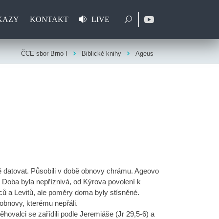
KAZY
KONTAKT
LIVE
ČCE sbor Brno I
Biblické knihy
Ageus
ně datovat. Působili v době obnovy chrámu. Ageovo
 Doba byla nepříznivá, od Kýrova povolení k
ců a Levitů, ale poměry doma byly stísněné.
obnovy, kterému nepřáli.
ovalci se zařídili podle Jeremiáše (Jr 29,5-6) a