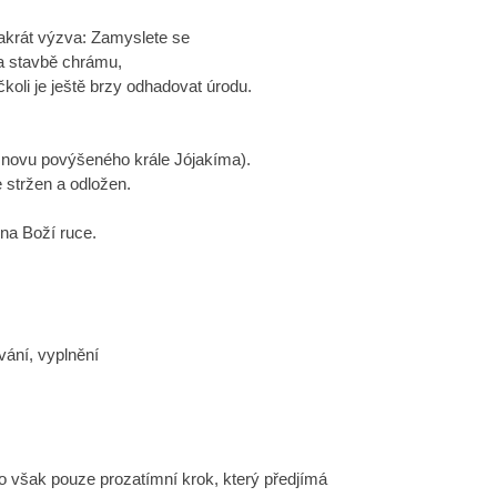
akrát výzva: Zamyslete se
 na stavbě chrámu,
koli je ještě brzy odhadovat úrodu.
 znovu povýšeného krále Jójakíma).
 stržen a odložen.
na Boží ruce.
vání, vyplnění
o však pouze prozatímní krok, který předjímá