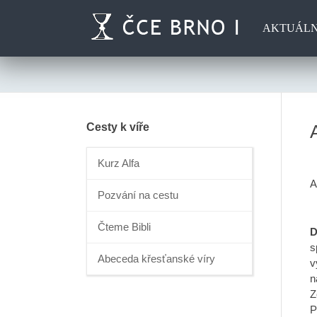
AKTUÁL
Cesty k víře
Kurz Alfa
A
Pozvání na cestu
Čteme Bibli
D
s
Abeceda křesťanské víry
v
n
Z
P