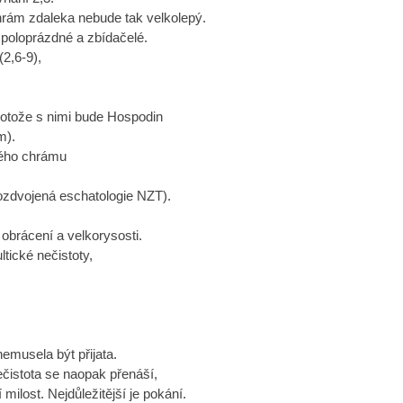
chrám zdaleka nebude tak velkolepý.
poloprázdné a zbídačelé.
2,6-9),
 protože s nimi bude Hospodin
m).
vého chrámu
rozdvojená eschatologie NZT).
 obrácení a velkorysosti.
tické nečistoty,
emusela být přijata.
ečistota se naopak přenáší,
milost. Nejdůležitější je pokání.