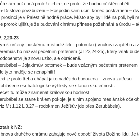
ůh sám požehná protože chce, ne proto, že budou očištěni obětí.
5-19 slovo povzbuzení – Hospodin sám učiní konec poskvrnění – dv
 prosinci je v Palestině hodně práce. Místo aby byli lidé na poli, byli
le prorok ujišťuje že budování chrámu přinese požehnání a úrodu – ač
V. 2,20-23
–
ýrok určený judskému místodržiteli – potomku ( vnukovi zajatého a
eremiáš ho nazval pečetním prstenem (Jr 22,24-25), který však bude
odobenství je znovu užito, ale obráceně.
erubábel – Jójakímův potomek – bude vzácným pečetním prstenem 
le tyto naděje se nenaplnili !
ext je proto třeba chápat jako naději do budoucna – znovu zatřesu –
 ohlášené eschatologické výhledy se stanou skutečností.
ečeť tu může znamenat královskou hodnost.
erubábel se stane králem pokoje, je s ním spojeno mesiánské očeká
viz Mt 1,12 L 3,27 – rodokmen Ježíšův jde přes Zerubábela).
ztah k NZ:
bnova druhého chrámu zahajuje nové období života Božího lidu. Je t