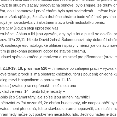
 když tři skupiny začaly pracovat na obnově, bylo zřejmé, že druhý 
ěm, co si pamatovali první chrám bylo nyní sedmdesát – město bylo 
orok však ujišťuje, že sláva druhého chrámu bude větší než prvního (
 když je novostavba v žalostném stavu kvůli nedostatku peněz
erš 5: Můj duch stojí uprostřed vás.
erubábel, Jóšua a lid jsou vyzváni, aby byli silní a pustili se do díla,
srov. 1Pa 22,11-16 kde David žehná Šalomounovi, aby dokončil chrá
-9: následuje eschatologické ohlášení spásy, v němž jde o slávu no
 tím je překonán poslední odpor ke stavbě chrámu,
udoucí spása a změna je motivem a inspirací pro přítomnost (srov. 
II. 2,10-19: 18. prosince 520
– tři měsíce po zahájení prací – výzva k
ové téma: prorok si má obstarat kněžskou tóru ( poučení) ohledně kul
ialog mezi Hospodinem a prorokem 11-13:
istota ( svatost) se nepřenáší – nečistota ano
ýklad ve verši 14 : tento lid je nečistý –
ohlo jít o Samaritány, ale spíše jsou míněni navrátilci.
bětování zvířat nezaručí, že chrám bude svatý, ale naopak oběť by n
vatost není přenosná, lid se stavbou chrámu neposvětí, ale rituální n
hrám tedy může být poskvrněn nečistotou lidu. Jedinou nadějí je Boží 