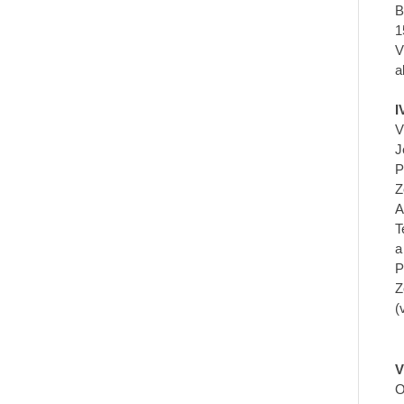
B
1
V
a
I
V
J
P
Z
A
T
a
P
Z
(
V
O