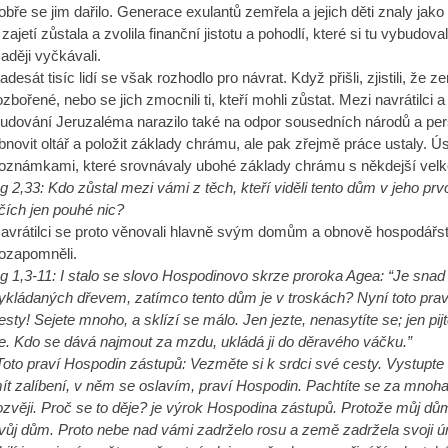
obře se jim dařilo. Generace exulantů zemřela a jejich děti znaly jak
 zajetí zůstala a zvolila finanční jistotu a pohodlí, které si tu vybudov
aději vyčkávali.
adesát tisíc lidí se však rozhodlo pro návrat. Když přišli, zjistili, 
ozbořené, nebo se jich zmocnili ti, kteří mohli zůstat. Mezi navrátilci a
udování Jeruzaléma narazilo také na odpor sousedních národů a persk
bnovit oltář a položit základy chrámu, ale pak zřejmě práce ustaly. 
oznámkami, které srovnávaly ubohé základy chrámu s někdejší velk
g 2,33:
Kdo zůstal mezi vámi z těch, kteří viděli tento dům v jeho prvo
čích jen pouhé nic?
avrátilci se proto věnovali hlavně svým domům a obnově hospodářství. 
ozapomněli.
g 1,3-11: I stalo se slovo Hospodinovo skrze proroka Agea: “Je snad
ykládaných dřevem, zatímco tento dům je v troskách? Nyní toto prav
esty! Sejete mnoho, a sklízí se málo. Jen jezte, nenasytíte se; jen pij
e. Kdo se dává najmout za mzdu, ukládá ji do děravého váčku.”
Toto praví Hospodin zástupů: Vezměte si k srdci své cesty. Vystupte 
ít zalíbení, v něm se oslavím, praví Hospodin. Pachtíte se za mnoh
ozvěji. Proč se to děje? je výrok Hospodina zástupů. Protože můj dům
vůj dům. Proto nebe nad vámi zadrželo rosu a země zadržela svoji ú