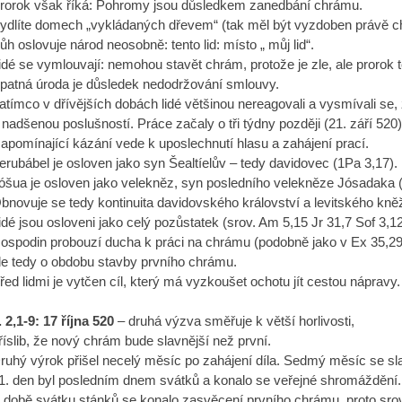
rorok však říká: Pohromy jsou důsledkem zanedbání chrámu.
ydlíte domech „vykládaných dřevem“ (tak měl být vyzdoben právě ch
ůh oslovuje národ neosobně: tento lid: místo „ můj lid“.
idé se vymlouvají: nemohou stavět chrám, protože je zle, ale prorok t
patná úroda je důsledek nedodržování smlouvy.
atímco v dřívějších dobách lidé většinou nereagovali a vysmívali se,
 nadšenou poslušností. Práce začaly o tři týdny později (21. září 520)
apomínající kázání vede k uposlechnutí hlasu a zahájení prací.
erubábel je osloven jako syn Šealtíelův – tedy davidovec (1Pa 3,17).
óšua je osloven jako velekněz, syn posledního velekněze Jósadaka (
bnovuje se tedy kontinuita davidovského království a levitského kněž
idé jsou osloveni jako celý pozůstatek (srov. Am 5,15 Jr 31,7 Sof 3,12
ospodin probouzí ducha k práci na chrámu (podobně jako v Ex 35,29
de tedy o obdobu stavby prvního chrámu.
řed lidmi je vytčen cíl, který má vyzkoušet ochotu jít cestou nápravy.
I. 2,1-9: 17 října 520
– druhá výzva směřuje k větší horlivosti,
říslib, že nový chrám bude slavnější než první.
ruhý výrok přišel necelý měsíc po zahájení díla. Sedmý měsíc se sla
1. den byl posledním dnem svátků a konalo se veřejné shromáždění.
 době svátku stánků se konalo zasvěcení prvního chrámu, proto srov