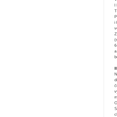
I
T
P
i
v
Z
(
6
a
b
I
N
d
č
v
m
O
S
c