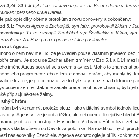
zd 4,24:
24
Tak byla také zastavena práce na Božím domě v Jeruza
ralování perského krále Dareia.
le pak opět díky oběma prorokům znovu obnoveny a dokončeny:
zd 5,1:
Proroci Ageus a Zacharjáš, syn Idův, prorokovali židům v J
apomínali je. Tu se vzchopili Zerubábel, syn Šealtíelův, a Jéšua, sy
eruzalémě. A ti Boží proroci při nich stáli a posilovali je.
rorok Ageus
:
noho o něm nevíme. To, že je uveden pouze vlastním jménem bez j
obře znám. Je spolu se Zachariášem zmíněn v Ezd 5,1 a 6,14 mezi na
eho jméno Ageus souvisí se slovem slavnost. Mohlo to znamenat buď,
méno jeho programem: jeho cílem je obnovit chrám, aby mohly být k
rvalo je krátce, je proto možné, že to byl starý muž, snad dokonce p
ystoupení zemřel. Jakmile začala práce na obnově chrámu, bylo jeh
aké připisují některé žalmy.
ruhý Chrám
hrám byl významný, protože sloužil jako viditelný symbol jednoty lidu –
iaspory! Ageus ví, že je doba těžká, ale nebudeme-li nejdříve hledat
hrámu je obrazem postoje k Hospodinu. V chrámu Bůh mluvil, žehnal 
geus vkládá důvěru do Davidova potomka. Na rozdíl od jiných proroků 
ezi následovníky Ezechiele. Ageova eschatologie je příliš konkretizov