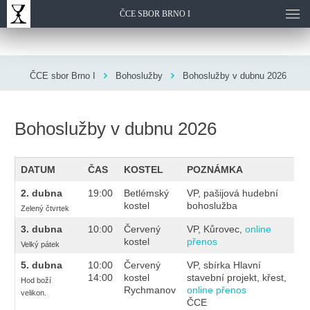
ČCE SBOR BRNO I
ČCE sbor Brno I
Bohoslužby
Bohoslužby v dubnu 2026
Bohoslužby v dubnu 2026
DATUM
ČAS
KOSTEL
POZNÁMKA
2. dubna
19:00
Betlémský
VP, pašijová hudební
kostel
bohoslužba
Zelený čtvrtek
3. dubna
10:00
Červený
VP, Kůrovec,
online
kostel
přenos
Velký pátek
5. dubna
10:00
Červený
VP, sbírka Hlavní
14:00
kostel
stavební projekt, křest,
Hod boží
Rychmanov
online přenos
velikon.
ČCE