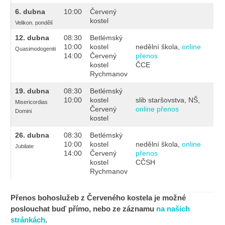
6. dubna
10:00
Červený
kostel
Velikon. pondělí
12. dubna
08:30
Betlémský
10:00
kostel
nedělní škola,
online
Quasimodogeniti
14:00
Červený
přenos
kostel
ČCE
Rychmanov
19. dubna
08:30
Betlémský
10:00
kostel
slib staršovstva, NŠ,
Misericordias
Červený
online přenos
Domini
kostel
26. dubna
08:30
Betlémský
10:00
kostel
nedělní škola,
online
Jubilate
14:00
Červený
přenos
kostel
CČSH
Rychmanov
Přenos bohoslužeb z Červeného kostela je možné
poslouchat buď přímo, nebo ze záznamu
na našich
stránkách
.