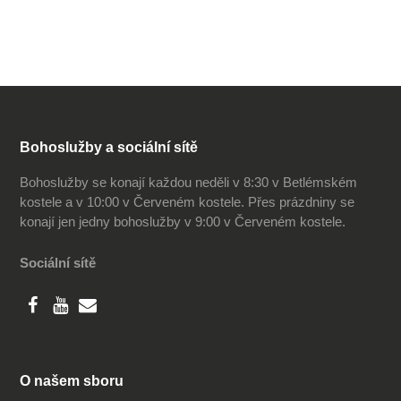
Bohoslužby a sociální sítě
Bohoslužby se konají každou neděli v 8:30 v Betlémském
kostele a v 10:00 v Červeném kostele. Přes prázdniny se
konají jen jedny bohoslužby v 9:00 v Červeném kostele.
Sociální sítě
O našem sboru