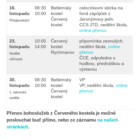
16.
08:30
Betlémský
celocírkevní sbírka na
listopadu
10:00
kostel
fond zápůjček z
Červený
Jeronýmovy jedn.
Předposlední
kostel
CCS JTD, nedělní škola,
online přenos
23.
10:00
Červený
připomínka zesnulých,
listopadu
14:00
kostel
nedělní škola,
online
Rychmanov
přenos
Neděle
ČCE, odpoledne s
věčnosti
hudbou, přednáškou a
výstavou
30.
08:30
Betlémský
VP
listopadu
10:00
kostel
VP, nedělní škola,
online
Červený
přenos
1. adventní
kostel
neděle
Přenos bohoslužeb z Červeného kostela je možné
poslouchat buď přímo, nebo ze záznamu
na našich
stránkách
.