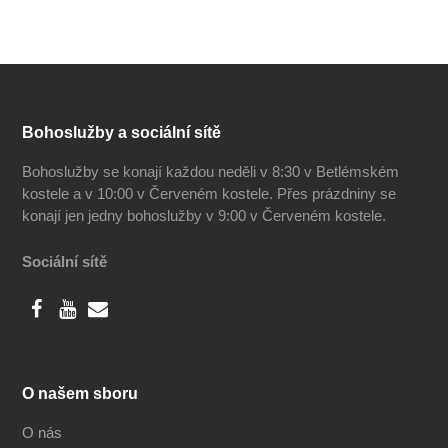
Bohoslužby a sociální sítě
Bohoslužby se konají každou neděli v 8:30 v Betlémském
kostele a v 10:00 v Červeném kostele. Přes prázdniny se
konají jen jedny bohoslužby v 9:00 v Červeném kostele.
Sociální sítě
O našem sboru
O nás