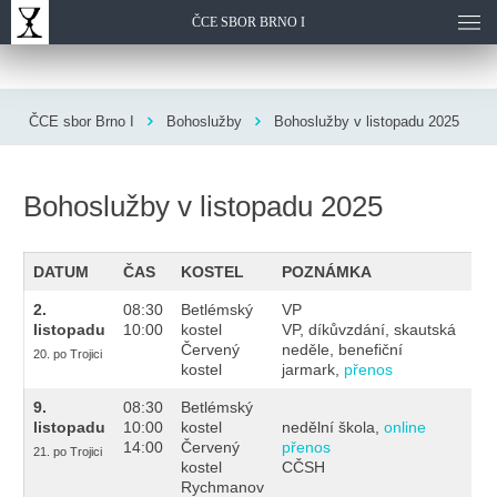
ČCE SBOR BRNO I
ČCE sbor Brno I
Bohoslužby
Bohoslužby v listopadu 2025
Bohoslužby v listopadu 2025
DATUM
ČAS
KOSTEL
POZNÁMKA
2.
08:30
Betlémský
VP
listopadu
10:00
kostel
VP, díkůvzdání, skautská
Červený
neděle, benefiční
20. po Trojici
kostel
jarmark,
přenos
9.
08:30
Betlémský
listopadu
10:00
kostel
nedělní škola,
online
14:00
Červený
přenos
21. po Trojici
kostel
CČSH
Rychmanov