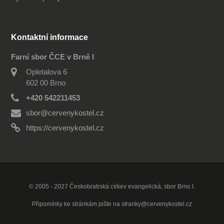
Kontaktní informace
Farní sbor ČCE v Brně I
Opletalova 6
602 00 Brno
+420 542211453
sbor@cervenykostel.cz
https://cervenykostel.cz
© 2005 - 2027 Českobratrská církev evangelická, sbor Brno I.
Připomínky ke stránkám pište na
stranky@cervenykostel.cz