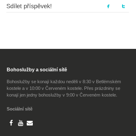
Sdílet příspěvek!
Bohoslužby a sociální sítě
Bohoslužby se konají každou neděli v 8:30 v Betlémském
kostele a v 10:00 v Červeném kostele. Přes prázdniny se
konají jen jedny bohoslužby v 9:00 v Červeném kostele.
Sociální sítě