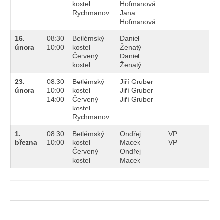
kostel
Hofmanová
Rychmanov
Jana
Hofmanová
16.
08:30
Betlémský
Daniel
února
10:00
kostel
Ženatý
Červený
Daniel
kostel
Ženatý
23.
08:30
Betlémský
Jiří Gruber
února
10:00
kostel
Jiří Gruber
14:00
Červený
Jiří Gruber
kostel
Rychmanov
1.
08:30
Betlémský
Ondřej
VP
března
10:00
kostel
Macek
VP
Červený
Ondřej
kostel
Macek