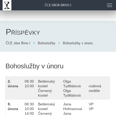
ČCE SBOR BRNO I
Příspěvky
ČCE sbor Brno I
Bohoslužby
Bohoslužby v únoru
Bohoslužby v únoru
2.
08:30
Betlémský
Olga
února
10:00
kostel
Tydlitátová
rodinná
Červený
Olga
neděle
kostel
Tydlitátová
9.
08:30
Betlémský
Jana
VP
února
10:00
kostel
Hofmanová
VP
14:00
Červený
Jana