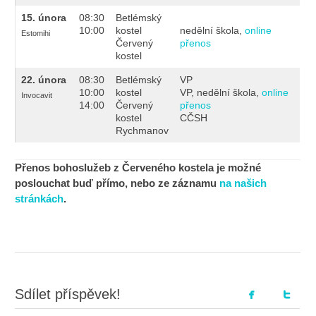
15
.
února
08:30
Betlémský
10:00
kostel
nedělní škola,
online
Estomihi
Červený
přenos
kostel
22.
února
08:30
Betlémský
VP
10:00
kostel
VP, nedělní škola,
online
Invocavit
14:00
Červený
přenos
kostel
CČSH
Rychmanov
Přenos bohoslužeb z Červeného kostela je možné
poslouchat buď přímo, nebo ze záznamu
na našich
stránkách
.
Sdílet příspěvek!