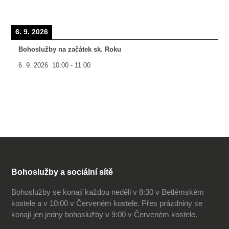
6. 9. 2026
Bohoslužby na začátek sk. Roku
6. 9. 2026
10:00
-
11:00
Bohoslužby a sociální sítě
Bohoslužby se konají každou neděli v 8:30 v Betlémském
kostele a v 10:00 v Červeném kostele. Přes prázdniny se
konají jen jedny bohoslužby v 9:00 v Červeném kostele.