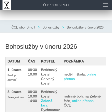
ČCE SBOR BRNO I
ČCE sbor Brno I
Bohoslužby
Bohoslužby v únoru 2026
Bohoslužby v únoru 2026
DATUM
ČAS
KOSTEL
POZNÁMKA
1
.
února
08:30
Betlémský
10:00
kostel
nedělní škola,
online
Posl. po
Červený
přenos
Zjevení
kostel
8
.
února
08:30
Betlémský
10:00
kostel
rodinné boh. na Zelené
Sexagesimae
14:00
Zelená
faře,
online přenos
fara
ČCE
Rychmanov