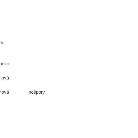
ber
 Jaroslav Vítek
fmanová
manová
ová nešpory