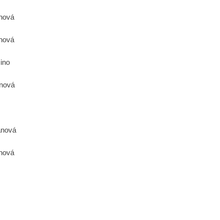
ofmanová
nová
mino
anová
ofmanová
ová
Gruber