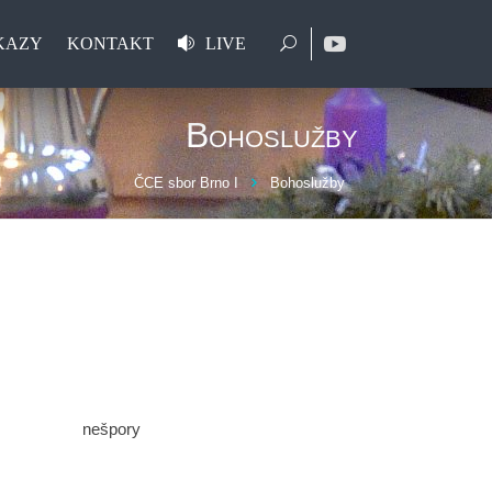
KAZY
KONTAKT
LIVE
Bohoslužby
ČCE sbor Brno I
Bohoslužby
Gruber
uber nešpory