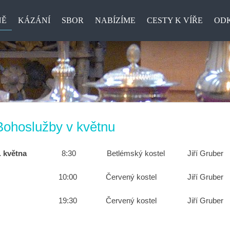
NĚ
KÁZÁNÍ
SBOR
NABÍZÍME
CESTY K VÍŘE
OD
Bohoslužby v květnu
5. května
8:30 Betlémský kostel Jiří 
10:00 Červený kostel Jiří Gruber
19:30 Červený kostel Jiří Gr