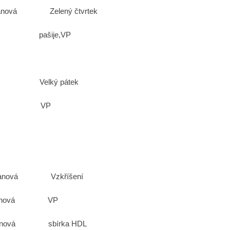
nová Zelený čtvrtek
je,VP
ber Velký pátek
uber VP
manová Vzkříšení
anová VP
á sbírka HDL