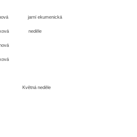
nová jarní ekumenická
eděle
ová
á
er Květná neděle