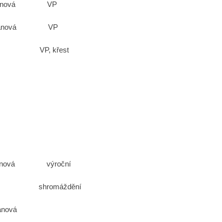
ofmanová VP
anová VP
VP, křest
ber
manová výroční
dění
ová