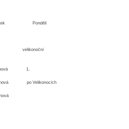
v Vítek Pondělí
noční
fmanová 1.
 po Velikonocích
anová