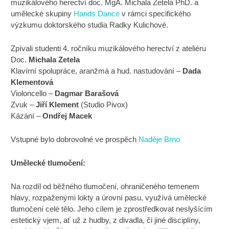
muzikálového herectví doc. MgA. Michala Zetela PhD. a
umělecké skupiny
Hands Dance
v rámci specifického
výzkumu doktorského studia Radky Kulichové.
Zpívali studenti 4. ročníku muzikálového herectví z ateliéru
Doc.
Michala Zetela
Klavírní spolupráce, aranžmá a hud. nastudování –
Dada
Klementová
Violoncello –
Dagmar Barašová
Zvuk –
Jiří Klement
(Studio Pivox)
Kázání –
Ondřej Macek
Vstupné bylo dobrovolné ve prospěch
Naděje Brno
Umělecké tlumočení:
Na rozdíl od běžného tlumočení, ohraničeného temenem
hlavy, rozpaženými lokty a úrovní pasu, využívá umělecké
tlumočení celé tělo. Jeho cílem je zprostředkovat neslyšícím
estetický vjem, ať už z hudby, z divadla, či jiné disciplíny,