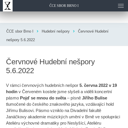
ČCE SBOR BRNO I
ČCE sbor Brno I
Hudební nešpory
Červnové Hudební
nešpory 5.6.2022
Červnové Hudební nešpory
5.6.2022
V rámci červnových hudebních nešpor
5. června 2022
v 19
hodin
v Červeném kostele jsme slyšeli a viděli koncertní
pásmo
Pojď se mnou do světa
– písně
Jiřího Bulise
tlumočené do českého znakového jazyka, vzdávající hold
Jiřímu Bulisovi. Pásmo vzniklo na Divadelní fakultě
Janáčkovy akademie múzických umění v Brně ve spolupráci
Ateliéru výchovné dramatiky pro Neslyšící, Ateliéru