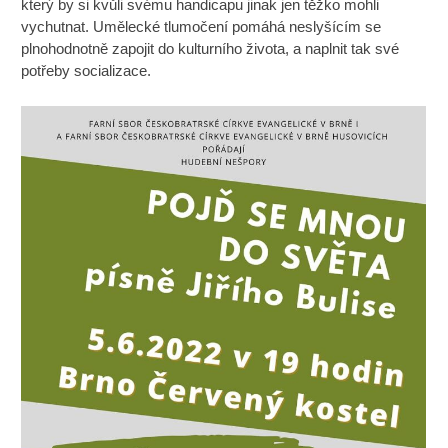
který by si kvůli svému handicapu jinak jen těžko mohli
vychutnat. Umělecké tlumočení pomáhá neslyšícím se
plnohodnotně zapojit do kulturního života, a naplnit tak své
potřeby socializace.