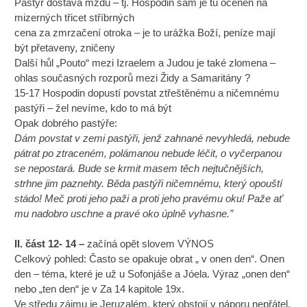
Pastýř dostává mzdu – tj. Hospodin sám je tu oceněn na
mizerných třicet stříbrných
cena za zmrzačení otroka – je to urážka Boží, peníze mají
být přetaveny, zničeny
Další hůl „Pouto“ mezi Izraelem a Judou je také zlomena –
ohlas současných rozporů mezi Židy a Samaritány ?
15-17 Hospodin dopustí povstat ztřeštěnému a ničemnému
pastýři – žel nevíme, kdo to má být
Opak dobrého pastýře:
Dám povstat v zemi pastýři, jenž zahnané nevyhledá, nebude
pátrat po ztraceném, polámanou nebude léčit, o vyčerpanou
se nepostará. Bude se krmit masem těch nejtučnějších,
strhne jim paznehty. Běda pastýři ničemnému, který opouští
stádo! Meč proti jeho paži a proti jeho pravému oku! Paže ať
mu nadobro uschne a pravé oko úplně vyhasne.”
II. část 12- 14 –
začíná opět slovem VÝNOS
Celkový pohled: Často se opakuje obrat „ v onen den“. Onen
den – téma, které je už u Sofonjáše a Jóela. Výraz „onen den“
nebo „ten den“ je v Za 14 kapitole 19x.
Ve středu zájmu je Jeruzalém, který obstojí v náporu nepřátel.