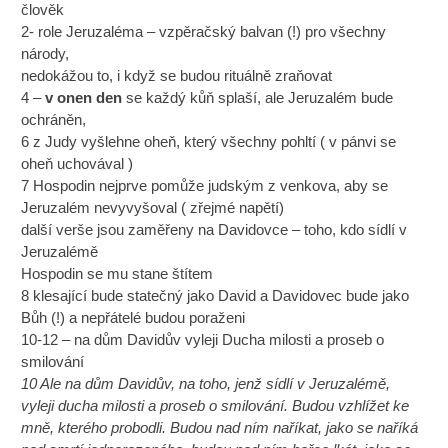
člověk
2- role Jeruzaléma – vzpěračský balvan (!) pro všechny
národy,
nedokážou to, i když se budou rituálně zraňovat
4 –
v onen den
se každý kůň splaší, ale Jeruzalém bude
ochráněn,
6 z Judy vyšlehne oheň, který všechny pohltí ( v pánvi se
oheň uchovával )
7 Hospodin nejprve pomůže judským z venkova, aby se
Jeruzalém nevyvyšoval ( zřejmé napětí)
další verše jsou zaměřeny na Davidovce – toho, kdo sídlí v
Jeruzalémě
Hospodin se mu stane štítem
8 klesající bude statečný jako David a Davidovec bude jako
Bůh (!) a nepřátelé budou poraženi
10-12 – na dům Davidův vyleji Ducha milosti a proseb o
smilování
10 Ale na dům Davidův, na toho, jenž sídlí v Jeruzalémě,
vyleji ducha milosti a proseb o smilování. Budou vzhlížet ke
mně, kterého probodli. Budou nad ním naříkat, jako se naříká