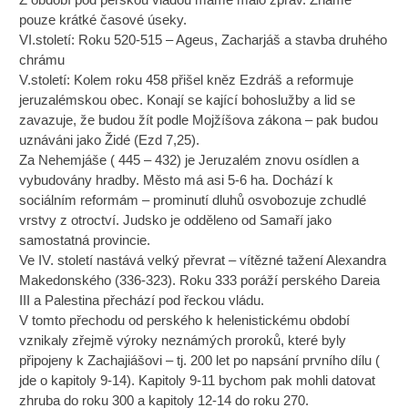
pouze krátké časové úseky.
VI.století: Roku 520-515 – Ageus, Zacharjáš a stavba druhého
chrámu
V.století: Kolem roku 458 přišel kněz Ezdráš a reformuje
jeruzalémskou obec. Konají se kající bohoslužby a lid se
zavazuje, že budou žít podle Mojžíšova zákona – pak budou
uznáváni jako Židé (Ezd 7,25).
Za Nehemjáše ( 445 – 432) je Jeruzalém znovu osídlen a
vybudovány hradby. Město má asi 5-6 ha. Dochází k
sociálním reformám – prominutí dluhů osvobozuje zchudlé
vrstvy z otroctví. Judsko je odděleno od Samaří jako
samostatná provincie.
Ve IV. století nastává velký převrat – vítězné tažení Alexandra
Makedonského (336-323). Roku 333 poráží perského Dareia
III a Palestina přechází pod řeckou vládu.
V tomto přechodu od perského k helenistickému období
vznikaly zřejmě výroky neznámých proroků, které byly
připojeny k Zachajiášovi – tj. 200 let po napsání prvního dílu (
jde o kapitoly 9-14). Kapitoly 9-11 bychom pak mohli datovat
zhruba do roku 300 a kapitoly 12-14 do roku 270.