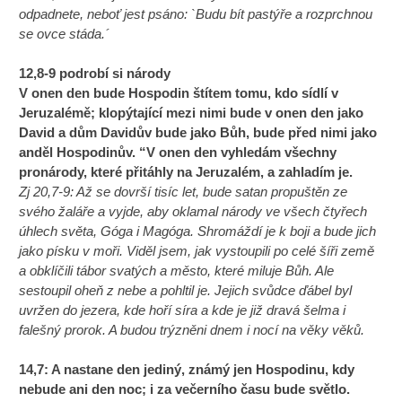
odpadnete, neboť jest psáno: `Budu bít pastýře a rozprchnou
se ovce stáda.´
12,8-9 podrobí si národy
V onen den bude Hospodin štítem tomu, kdo sídlí v
Jeruzalémě; klopýtající mezi nimi bude v onen den jako
David a dům Davidův bude jako Bůh, bude před nimi jako
anděl Hospodinův. “V onen den vyhledám všechny
pronárody, které přitáhly na Jeruzalém, a zahladím je.
Zj 20,7-9: Až se dovrší tisíc let, bude satan propuštěn ze
svého žaláře a vyjde, aby oklamal národy ve všech čtyřech
úhlech světa, Góga i Magóga. Shromáždí je k boji a bude jich
jako písku v moři. Viděl jsem, jak vystoupili po celé šíři země
a obklíčili tábor svatých a město, které miluje Bůh. Ale
sestoupil oheň z nebe a pohltil je. Jejich svůdce ďábel byl
uvržen do jezera, kde hoří síra a kde je již dravá šelma i
falešný prorok. A budou trýzněni dnem i nocí na věky věků.
14,7: A nastane den jediný, známý jen Hospodinu, kdy
nebude ani den noc; i za večerního času bude světlo.