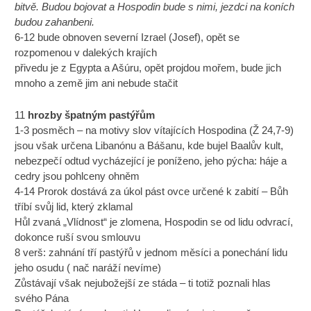
bitvě. Budou bojovat a Hospodin bude s nimi, jezdci na koních
budou zahanbeni.
6-12 bude obnoven severní Izrael (Josef), opět se
rozpomenou v dalekých krajích
přivedu je z Egypta a Ašúru, opět projdou mořem, bude jich
mnoho a země jim ani nebude stačit
11
hrozby špatným pastýřům
1-3 posměch – na motivy slov vítajících Hospodina (Ž 24,7-9)
jsou však určena Libanónu a Bášanu, kde bujel Baalův kult,
nebezpečí odtud vycházející je poníženo, jeho pýcha: háje a
cedry jsou pohlceny ohněm
4-14 Prorok dostává za úkol pást ovce určené k zabití – Bůh
tříbí svůj lid, který zklamal
Hůl zvaná „Vlídnost“ je zlomena, Hospodin se od lidu odvrací,
dokonce ruší svou smlouvu
8 verš: zahnání tří pastýřů v jednom měsíci a ponechání lidu
jeho osudu ( nač naráží nevíme)
Zůstávají však nejubožejší ze stáda – ti totiž poznali hlas
svého Pána