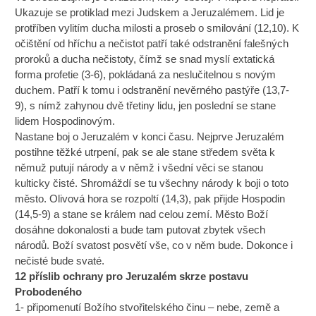
Ukazuje se protiklad mezi Judskem a Jeruzalémem. Lid je
protříben vylitím ducha milosti a proseb o smilování (12,10). K
očištění od hříchu a nečistot patří také odstranění falešných
proroků a ducha nečistoty, čímž se snad myslí extatická
forma profetie (3-6), pokládaná za neslučitelnou s novým
duchem. Patří k tomu i odstranění nevěrného pastýře (13,7-
9), s nímž zahynou dvě třetiny lidu, jen poslední se stane
lidem Hospodinovým.
Nastane boj o Jeruzalém v konci času. Nejprve Jeruzalém
postihne těžké utrpení, pak se ale stane středem světa k
němuž putují národy a v němž i všední věci se stanou
kulticky čisté. Shromáždí se tu všechny národy k boji o toto
město. Olivová hora se rozpoltí (14,3), pak přijde Hospodin
(14,5-9) a stane se králem nad celou zemí. Město Boží
dosáhne dokonalosti a bude tam putovat zbytek všech
národů. Boží svatost posvětí vše, co v něm bude. Dokonce i
nečisté bude svaté.
12 příslib ochrany pro Jeruzalém skrze postavu
Probodeného
1- připomenutí Božího stvořitelského činu – nebe, země a