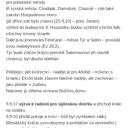
pro pohanské národy
tři syrská města: Chadáak, Damašek, Chamát – zde také
zakotví Hospodinovo slovo
(již dříve zde bylo známo (2S 8,10) – princ Jóram)
výhled do budoucna:
K Hospodinu budou vzhlížet všichni lidé,
všechny kmeny Izraele.
Dále jsou jmenováni Féničané – města Týr a Sidón – proslulá
svou nedobytností (Ez 28,2).
Týr bude zničen (kdysi pomohli Šalomounovi při stavbě
chrámu), byl dlouho obléhán
Pelištejci: pět knížectví – naděje je pro Ašdód – míšenci s
Izraelci, Ekrón bude zbaven falešné naděje, ale zachován –
jako předák v Judsku
Nakonec je slíbena ochrana Božímu domu
9,9-17
výzva k radosti pro sijónskou dcerku
a příchod krále
na oslátku
9,9-10 příslib pokoje a míru – kůň byl symbolem války
Mesiášský král je vysvobozený a prohlášen za nevinného (