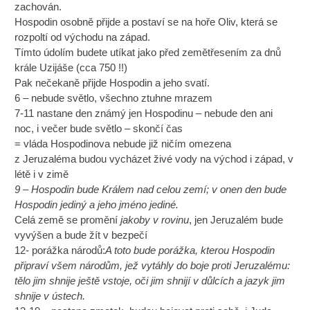
zachován.
Hospodin osobně přijde a postaví se na hoře Oliv, která se
rozpoltí od východu na západ.
Tímto údolím budete utíkat jako před zemětřesením za dnů
krále Uzijáše (cca 750 !!)
Pak nečekaně přijde Hospodin a jeho svatí.
6 – nebude světlo, všechno ztuhne mrazem
7-11 nastane den známý jen Hospodinu – nebude den ani
noc, i večer bude světlo – skončí čas
= vláda Hospodinova nebude již ničím omezena
z Jeruzaléma budou vycházet živé vody na východ i západ, v
létě i v zimě
9 – Hospodin bude Králem nad celou zemí; v onen den bude
Hospodin jediný a jeho jméno jediné.
Celá země se promění
jakoby v rovinu
, jen Jeruzalém bude
vyvýšen a bude žít v bezpečí
12- porážka národů:
A toto bude porážka, kterou Hospodin
připraví všem národům, jež vytáhly do boje proti Jeruzalému:
tělo jim shnije ještě vstoje, oči jim shnijí v důlcích a jazyk jim
shnije v ústech.