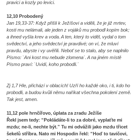
pravici a kozly po levici.
12,10 Probodený
Jan 19,33-37: Když přišli k Ježíšovi a viděli, že je již mrtev,
kosti mu nelámali, ale jeden z vojáků mu probodl kopím bok;
a ihned vyšla krev a voda. A ten, který to viděl, vydal o tom
svědectví, a jeho svědectví je pravdivé; on ví, že mluví
pravdu, abyste i vy uvěřili. Neboť se to stalo, aby se naplnilo
Písmo: `Ani kost mu nebude zlomena´. A na jiném místě
Písmo praví: `Uvidí, koho probodli.´
Zj 1,7 Hle, přichází v oblacích! Uzří ho každé oko, i ti, kdo ho
probodli, a budou kvůli němu naříkat všechna pokolení země.
Tak jest, amen.
11,12 pole hrnčířovo, úplata za zradu Ježíše
Řekl jsem tedy: “Pokládáte-li to za dobré, vyplaťte mi
mzdu; ne-li, nechte být.” Tu mi odvážili jako mzdu třicet
šekelů stříbra. Nato mi Hospodin řekl: “Hoď to tavičovi,