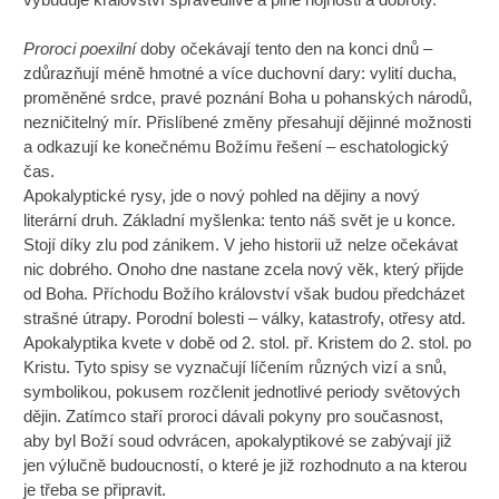
Proroci poexilní
doby očekávají tento den na konci dnů –
zdůrazňují méně hmotné a více duchovní dary: vylití ducha,
proměněné srdce, pravé poznání Boha u pohanských národů,
nezničitelný mír. Přislíbené změny přesahují dějinné možnosti
a odkazují ke konečnému Božímu řešení – eschatologický
čas.
Apokalyptické rysy, jde o nový pohled na dějiny a nový
literární druh. Základní myšlenka: tento náš svět je u konce.
Stojí díky zlu pod zánikem. V jeho historii už nelze očekávat
nic dobrého. Onoho dne nastane zcela nový věk, který přijde
od Boha. Příchodu Božího království však budou předcházet
strašné útrapy. Porodní bolesti – války, katastrofy, otřesy atd.
Apokalyptika kvete v době od 2. stol. př. Kristem do 2. stol. po
Kristu. Tyto spisy se vyznačují líčením různých vizí a snů,
symbolikou, pokusem rozčlenit jednotlivé periody světových
dějin. Zatímco staří proroci dávali pokyny pro současnost,
aby byl Boží soud odvrácen, apokalyptikové se zabývají již
jen výlučně budoucností, o které je již rozhodnuto a na kterou
je třeba se připravit.