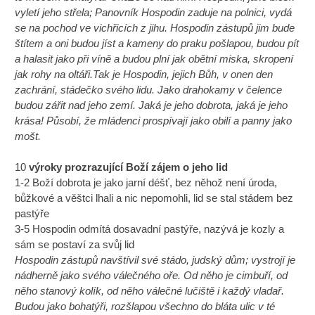
vyletí jeho střela; Panovník Hospodin zaduje na polnici, vydá
se na pochod ve vichřicích z jihu. Hospodin zástupů jim bude
štítem a oni budou jíst a kameny do praku pošlapou, budou pít
a halasit jako při víně a budou plní jak obětní miska, skropení
jak rohy na oltáři.Tak je Hospodin, jejich Bůh, v onen den
zachrání, stádečko svého lidu. Jako drahokamy v čelence
budou zářit nad jeho zemí. Jaká je jeho dobrota, jaká je jeho
krása! Působí, že mládenci prospívají jako obilí a panny jako
mošt.
10
výroky prozrazující Boží zájem o jeho lid
1-2 Boží dobrota je jako jarní déšť, bez něhož není úroda,
bůžkové a věštci lhali a nic nepomohli, lid se stal stádem bez
pastýře
3-5 Hospodin odmítá dosavadní pastýře, nazývá je kozly a
sám se postaví za svůj lid
Hospodin zástupů navštívil své stádo, judský dům; vystrojí je
nádherně jako svého válečného oře. Od něho je cimbuří, od
něho stanový kolík, od něho válečné lučiště i každý vladař.
Budou jako bohatýři, rozšlapou všechno do bláta ulic v té