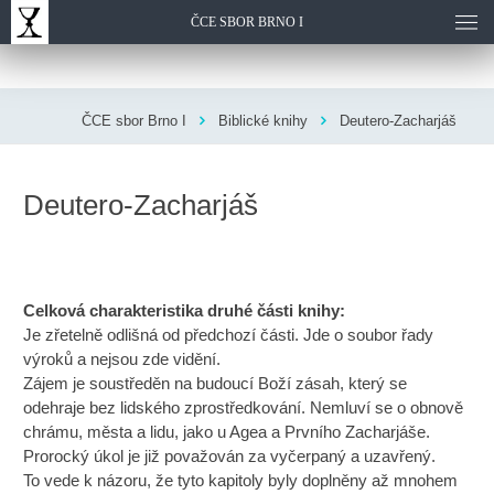
ČCE SBOR BRNO I
ČCE sbor Brno I
Biblické knihy
Deutero-Zacharjáš
Deutero-Zacharjáš
Celková charakteristika druhé části knihy:
Je zřetelně odlišná od předchozí části. Jde o soubor řady
výroků a nejsou zde vidění.
Zájem je soustředěn na budoucí Boží zásah, který se
odehraje bez lidského zprostředkování. Nemluví se o obnově
chrámu, města a lidu, jako u Agea a Prvního Zacharjáše.
Prorocký úkol je již považován za vyčerpaný a uzavřený.
To vede k názoru, že tyto kapitoly byly doplněny až mnohem