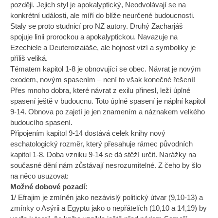
později. Jejich styl je apokalyptický, Neodvolávají se na
konkrétní události, ale míří do blíže neurčené budoucnosti.
Staly se proto studnicí pro NZ autory. Druhý Zacharjáš
spojuje linii prorockou a apokalyptickou. Navazuje na
Ezechiele a Deuteroizaiáše, ale hojnost vizí a symboliky je
příliš veliká.
Tématem kapitol 1-8 je obnovující se obec. Návrat je novým
exodem, novým spasením – není to však konečné řešení!
Přes mnoho dobra, které návrat z exilu přinesl, leží úplné
spasení ještě v budoucnu. Toto úplné spasení je náplní kapitol
9-14. Obnova po zajetí je jen znamením a náznakem velkého
budoucího spasení.
Připojením kapitol 9-14 dostává celek knihy nový
eschatologický rozměr, který přesahuje rámec původních
kapitol 1-8. Doba vzniku 9-14 se dá stěží určit. Narážky na
současné dění nám zůstávají nesrozumitelné. Z čeho by šlo
na něco usuzovat:
Možné dobové pozadí:
1/ Efrajim je zmíněn jako nezávislý politický útvar (9,10-13) a
zmínky o Asýrii a Egyptu jako o nepřátelích (10,10 a 14,19) by