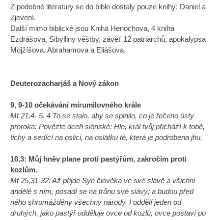
Z podobné literatury se do bible dostaly pouze knihy: Daniel a
Zjevení.
Další mimo biblické jsou Kniha Henochova, 4 kniha
Ezdrášova, Sibylliny věštby, závěť 12 patriarchů, apokalypsa
Mojžíšova, Abrahamova a Eliášova.
Deuterozacharjáš a Nový zákon
9, 9-10 očekávání mírumilovného krále
Mt 21,4- 5. 4 To se stalo, aby se splnilo, co je řečeno ústy
proroka: Povězte dceři siónské: Hle, král tvůj přichází k tobě,
tichý a sedící na oslici, na oslátku té, která je podrobena jhu.
10,3: Můj hněv plane proti pastýřům, zakročím proti
kozlům.
Mt 25,31-32: Až přijde Syn člověka ve své slávě a všichni
andělé s ním, posadí se na trůnu své slávy; a budou před
něho shromážděny všechny národy. I oddělí jeden od
druhých, jako pastýř odděluje ovce od kozlů, ovce postaví po