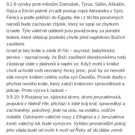
9,1-8 výroky proti městům Damašek, Týrus, Sidón, Aškalón,
Gáza a Ekrón patrně zrcadlí postup vojsk Alexandra v Sýrii,
Fénicii a podle pobřeží do Egypta. Ale i z těchto poražených
národů bude zachován zbytek, který se spojí se zbytkem
Izraele. Tyto válečné události jsou považovány za porodní
bolesti, které ohlašují poslední chvíle před naplněním Božích
zaslíbení.
Izrael je bez krále a zánik tři říší – asyrské, babylónské,
perské – naznačovaly, že Boží zaslíbení davidovskému rodu
zůstávají stále v platnosti a naplní se. Když mohl v krátké
chvíli uchvátit svět neznámý řecký princ, proč by se nemohl
stát novým králem celého světa syn Davidův. Prorok doufá v
příchod nového krále, který založí království spravedlnosti a
pokoje. Proto výzva k radosti –
9,9-10: 9
Rozjásej se, sijónská dcero, dcero jeruzalémská,
propukni v hlahol! Hle, přichází k tobě tvůj král, spravedlivý a
zachráněný, pokořený, jede na oslu, na oslátku, osličím
mláděti. Odstraním válečné vozy z Efrajima a z Jeruzaléma
koně; válečný luk bude vymýcen. Vyhlásí pronárodům pokoj;
jeho vláda bude od moře k moři od Řeky až do dálav země.