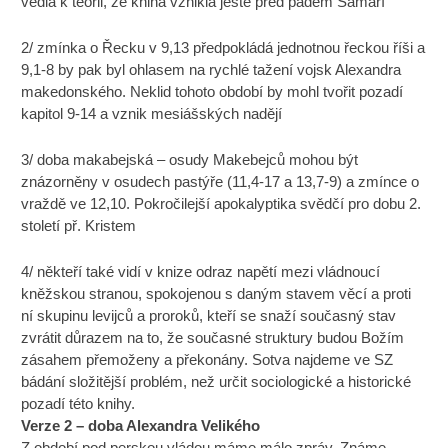
vedla k teorii, že kniha vznikla ještě před pádem Samaří
2/ zmínka o Řecku v 9,13 předpokládá jednotnou řeckou říši a
9,1-8 by pak byl ohlasem na rychlé tažení vojsk Alexandra
makedonského. Neklid tohoto období by mohl tvořit pozadí
kapitol 9-14 a vznik mesiášských nadějí
3/ doba makabejská – osudy Makebejců mohou být
znázorněny v osudech pastýře (11,4-17 a 13,7-9) a zmínce o
vraždě ve 12,10. Pokročilejší apokalyptika svědčí pro dobu 2.
století př. Kristem
4/ někteří také vidí v knize odraz napětí mezi vládnoucí
kněžskou stranou, spokojenou s daným stavem věcí a proti
ní skupinu levijců a proroků, kteří se snaží současný stav
zvrátit důrazem na to, že současné struktury budou Božím
zásahem přemoženy a překonány. Sotva najdeme ve SZ
bádání složitější problém, než určit sociologické a historické
pozadí této knihy.
Verze 2 – doba Alexandra Velikého
Z období pod perskou vládou máme málo zpráv. Známe