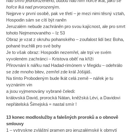
nad smrtí jednorozeného, budou nad ním hořce lkát, jako se
hořce lká nad prvorozeným.
Nejprve v první osobě, pak ve třetí – je mezi nimi těsný vztah,
Hospodin sám se cítí být raněn
Jeruzalém nebude zachráněn pro svou kajícnost, ale pro smrt
tohoto Nejmenovaného – Iz 53
Obraz je vzat z okruhu pohanského – zoufalost lidí bez Boha,
pohané truchlili pro své bohy
Je to však obraz: Hospodin nezemřel, ale trpí ve svém
vyvoleném zachránci – Kristova oběť na kříži
Přirovnání k nářku nad Hadad-rimónem v Megidu – odehrálo
se zde mnoho bitev, zemřel zde král Jóšijáš.
Na tímto Probodeným bude lkát celá země – nářek je tu
vyznáním vin
a jsou vyjmenovány vybrané čeledi:
královská David, prorocká Nátan, kněžská Lévi, a Davidovi
nepřátelská Šimejská = nastal smír !
13 konec modloslužby a falešných proroků a o obnově
smlouvy
1 – vytryskne zvláštní pramen pro jeruzalémské k obmytí