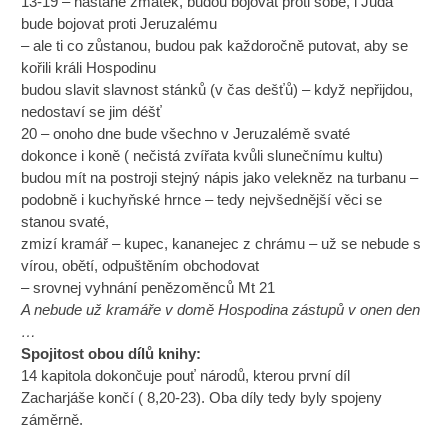
13-19 – nastane zmatek, budou bojovat proti sobě, i Juda
bude bojovat proti Jeruzalému
– ale ti co zůstanou, budou pak každoročně putovat, aby se
kořili králi Hospodinu
budou slavit slavnost stánků (v čas dešťů) – když nepřijdou,
nedostaví se jim déšť
20 – onoho dne bude všechno v Jeruzalémě svaté
dokonce i koně ( nečistá zvířata kvůli slunečnímu kultu)
budou mít na postroji stejný nápis jako velekněz na turbanu –
podobně i kuchyňské hrnce – tedy nejvšednější věci se
stanou svaté,
zmizí kramář – kupec, kananejec z chrámu – už se nebude s
vírou, obětí, odpuštěním obchodovat
– srovnej vyhnání penězoměnců Mt 21
A nebude už kramáře v domě Hospodina zástupů v onen den
…
Spojitost obou dílů knihy:
14 kapitola dokončuje pouť národů, kterou první díl
Zacharjáše končí ( 8,20-23). Oba díly tedy byly spojeny
záměrně.