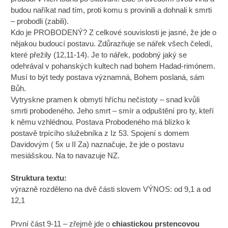
budou naříkat nad tím, proti komu s provinili a dohnali k smrti
– probodli (zabili).
Kdo je PROBODENÝ? Z celkové souvislosti je jasné, že jde o
nějakou budoucí postavu. Zdůrazňuje se nářek všech čeledí,
které přežily (12,11-14). Je to nářek, podobný jaký se
odehrával v pohanských kultech nad bohem Hadad-rimónem.
Musí to být tedy postava významná, Bohem poslaná, sám
Bůh.
Vytryskne pramen k obmytí hříchu nečistoty – snad kvůli
smrti probodeného. Jeho smrt – smír a odpuštění pro ty, kteří
k němu vzhlédnou. Postava Probodeného má blízko k
postavě trpícího služebníka z Iz 53. Spojení s domem
Davidovým ( 5x u II Za) naznačuje, že jde o postavu
mesiášskou. Na to navazuje NZ.
Struktura textu:
výrazně rozděleno na dvě části slovem VÝNOS: od 9,1 a od
12,1
První část 9-11 – zřejmě jde o
chiastickou prstencovou