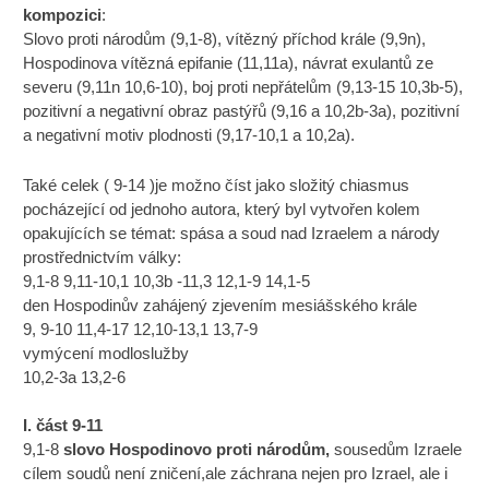
kompozici
:
Slovo proti národům (9,1-8), vítězný příchod krále (9,9n),
Hospodinova vítězná epifanie (11,11a), návrat exulantů ze
severu (9,11n 10,6-10), boj proti nepřátelům (9,13-15 10,3b-5),
pozitivní a negativní obraz pastýřů (9,16 a 10,2b-3a), pozitivní
a negativní motiv plodnosti (9,17-10,1 a 10,2a).
Také celek ( 9-14 )je možno číst jako složitý chiasmus
pocházející od jednoho autora, který byl vytvořen kolem
opakujících se témat: spása a soud nad Izraelem a národy
prostřednictvím války:
9,1-8 9,11-10,1 10,3b -11,3 12,1-9 14,1-5
den Hospodinův zahájený zjevením mesiášského krále
9, 9-10 11,4-17 12,10-13,1 13,7-9
vymýcení modloslužby
10,2-3a 13,2-6
I. část 9-11
9,1-8
slovo Hospodinovo proti národům,
sousedům Izraele
cílem soudů není zničení,ale záchrana nejen pro Izrael, ale i