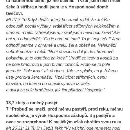
tu nádhernou cenu, jíž mě ocenili.” I vzal jsem těch třicet
šekelů stříbra a hodil jsem je v Hospodinově domě
tavičovi.
Mt 27,3-10 Když Jidáš, který ho zradil, viděl, že Ježíše
odsoudili, pocítil výčitky, vrátil třicet stříbrných velekněžím a
starším a řekl: “Zhřešil jsem, zradil jsem nevinnou krev!” Ale
oni mu odpověděli: “Co je nám po tom? To je tvoje věc!” A on
odhodil peníze v chrámě a utekl; šel a oběsil se. Velekněží
sebrali peníze a řekli: “Není dovoleno dát je do chrámové
pokladny, je to odměna za krev.” Uradili se tedy a koupili za
ně pole hrnčířovo k pohřbívání cizinců. Proto se to pole
jmenuje `Pole krve´ až dodnes. Tak se splnilo, co je řečeno
ústy proroka Jeremiáše: `Vzali třicet stříbrných, cenu
člověka, na kterou ho ocenili synové Izraele;
a dali ji za pole hrnčířovo, jak jim přikázal Hospodin.´
13,7 zbitý a raněný pastýř
7 “Probuď se, meči, proti mému pastýři, proti reku, mému
společníku, je výrok Hospodina zástupů. Bij pastýře a
ovce se rozprchnou! K maličkým však obrátím svou ruku.
Mt 26,31: 31 Tu jim Ježíš řekl: “Vy všichni ode mne této noci