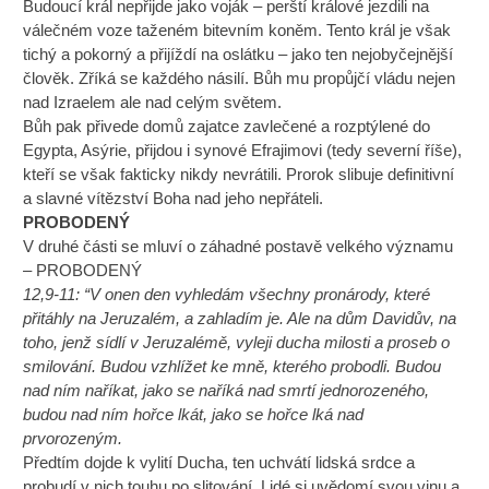
Budoucí král nepřijde jako voják – perští králové jezdili na
válečném voze taženém bitevním koněm. Tento král je však
tichý a pokorný a přijíždí na oslátku – jako ten nejobyčejnější
člověk. Zříká se každého násilí. Bůh mu propůjčí vládu nejen
nad Izraelem ale nad celým světem.
Bůh pak přivede domů zajatce zavlečené a rozptýlené do
Egypta, Asýrie, přijdou i synové Efrajimovi (tedy severní říše),
kteří se však fakticky nikdy nevrátili. Prorok slibuje definitivní
a slavné vítězství Boha nad jeho nepřáteli.
PROBODENÝ
V druhé části se mluví o záhadné postavě velkého významu
– PROBODENÝ
12,9-11: “V onen den vyhledám všechny pronárody, které
přitáhly na Jeruzalém, a zahladím je. Ale na dům Davidův, na
toho, jenž sídlí v Jeruzalémě, vyleji ducha milosti a proseb o
smilování. Budou vzhlížet ke mně, kterého probodli. Budou
nad ním naříkat, jako se naříká nad smrtí jednorozeného,
budou nad ním hořce lkát, jako se hořce lká nad
prvorozeným.
Předtím dojde k vylití Ducha, ten uchvátí lidská srdce a
probudí v nich touhu po slitování. Lidé si uvědomí svou vinu a