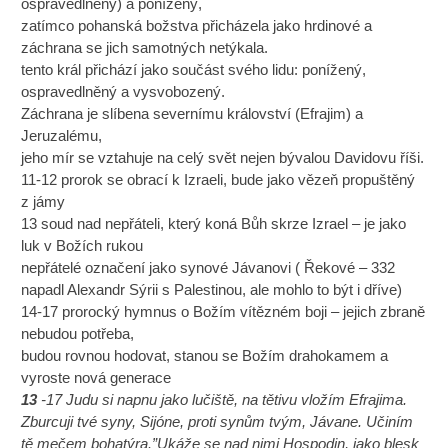
ospravedlněný) a ponížený,
zatímco pohanská božstva přicházela jako hrdinové a
záchrana se jich samotných netýkala.
tento král přichází jako součást svého lidu: ponížený,
ospravedlněný a vysvobozený.
Záchrana je slíbena severnímu království (Efrajim) a
Jeruzalému,
jeho mír se vztahuje na celý svět nejen bývalou Davidovu říši.
11-12 prorok se obrací k Izraeli, bude jako vězeň propuštěný
z jámy
13 soud nad nepřáteli, který koná Bůh skrze Izrael – je jako
luk v Božích rukou
nepřátelé označení jako synové Jávanovi ( Řekové – 332
napadl Alexandr Sýrii s Palestinou, ale mohlo to být i dříve)
14-17 prorocký hymnus o Božím vítězném boji – jejich zbraně
nebudou potřeba,
budou rovnou hodovat, stanou se Božím drahokamem a
vyroste nová generace
13
-17 Judu si napnu jako lučiště, na tětivu vložím Efrajima.
Zburcuji tvé syny, Sijóne, proti synům tvým, Jávane. Učiním
tě mečem bohatýra.”Ukáže se nad nimi Hospodin, jako blesk