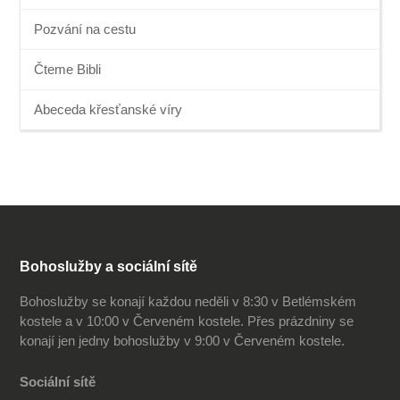
Pozvání na cestu
Čteme Bibli
Abeceda křesťanské víry
Bohoslužby a sociální sítě
Bohoslužby se konají každou neděli v 8:30 v Betlémském
kostele a v 10:00 v Červeném kostele. Přes prázdniny se
konají jen jedny bohoslužby v 9:00 v Červeném kostele.
Sociální sítě