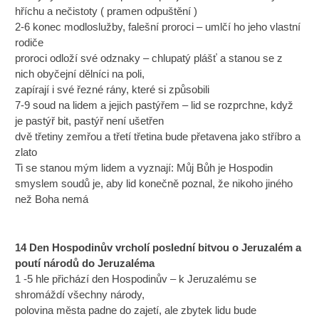
hříchu a nečistoty ( pramen odpuštění )
2-6 konec modloslužby, falešní proroci – umlčí ho jeho vlastní
rodiče
proroci odloží své odznaky – chlupatý plášť a stanou se z
nich obyčejní dělníci na poli,
zapírají i své řezné rány, které si způsobili
7-9 soud na lidem a jejich pastýřem – lid se rozprchne, když
je pastýř bit, pastýř není ušetřen
dvě třetiny zemřou a třetí třetina bude přetavena jako stříbro a
zlato
Ti se stanou mým lidem a vyznají: Můj Bůh je Hospodin
smyslem soudů je, aby lid konečně poznal, že nikoho jiného
než Boha nemá
14 Den Hospodinův vrcholí poslední bitvou o Jeruzalém a
poutí národů do Jeruzaléma
1 -5 hle přichází den Hospodinův – k Jeruzalému se
shromáždí všechny národy,
polovina města padne do zajetí, ale zbytek lidu bude