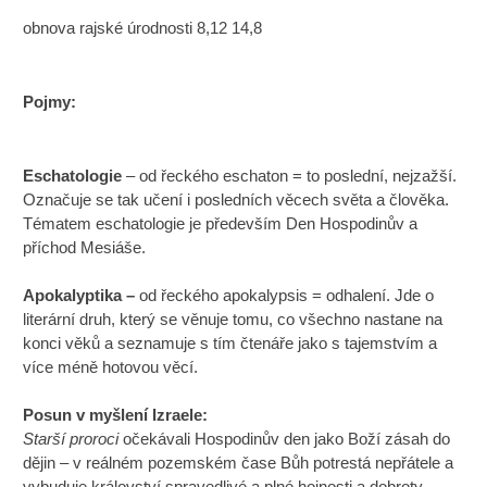
obnova rajské úrodnosti 8,12 14,8
Pojmy:
Eschatologie
– od řeckého eschaton = to poslední, nejzažší.
Označuje se tak učení i posledních věcech světa a člověka.
Tématem eschatologie je především Den Hospodinův a
příchod Mesiáše.
Apokalyptika –
od řeckého apokalypsis = odhalení. Jde o
literární druh, který se věnuje tomu, co všechno nastane na
konci věků a seznamuje s tím čtenáře jako s tajemstvím a
více méně hotovou věcí.
Posun v myšlení Izraele:
Starší proroci
očekávali Hospodinův den jako Boží zásah do
dějin – v reálném pozemském čase Bůh potrestá nepřátele a
vybuduje království spravedlivé a plné hojnosti a dobroty.