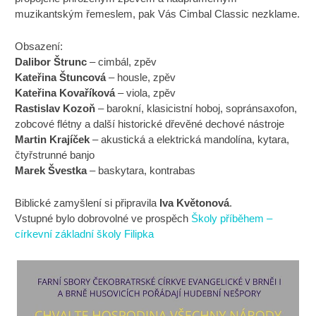
muzikantským řemeslem, pak Vás Cimbal Classic nezklame.
Obsazení:
Dalibor Štrunc
– cimbál, zpěv
Kateřina Štuncová
– housle, zpěv
Kateřina Kovaříková
– viola, zpěv
Rastislav Kozoň
– barokní, klasicistní hoboj, sopránsaxofon,
zobcové flétny a další historické dřevěné dechové nástroje
Martin Krajíček
– akustická a elektrická mandolína, kytara,
čtyřstrunné banjo
Marek Švestka
– baskytara, kontrabas
Biblické zamyšlení si připravila
Iva Květonová
.
Vstupné bylo dobrovolné ve prospěch
Školy příběhem –
církevní základní školy Filipka