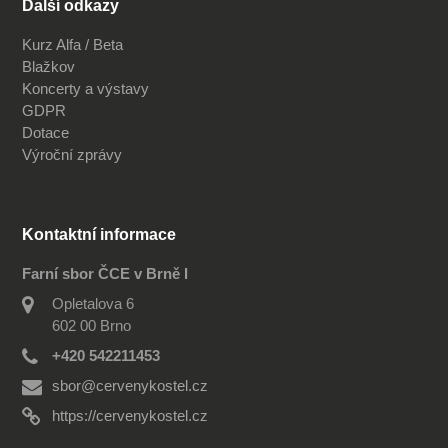
Další odkazy
Kurz Alfa / Beta
Blažkov
Koncerty a výstavy
GDPR
Dotace
Výroční zprávy
Kontaktní informace
Farní sbor ČCE v Brně I
Opletalova 6
602 00 Brno
+420 542211453
sbor@cervenykostel.cz
https://cervenykostel.cz