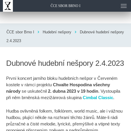
ČCE SBOR BRNO I
ČCE sbor Brno I
Hudební nešpory
Dubnové hudební nešpory
2.4.2023
Dubnové hudební nešpory 2.4.2023
První koncert jarního bloku hudebních nešpor v Červeném
kostele v rámci projektu
Chvalte Hospodina všechny
národy
se uskutečnil
2. dubna 2023 v 19 hodin
. Vystoupila
při něm brněnská mezižánrová skupina
Cimbal Classic
.
Hudba ovlivněná folkem, folklórem, world music, ale i vážnou
hudbou, plující někde na rozhraní těchto žánrů. Máte-li rádi
průzračné a čisté melodie, lyrické, přemýšlivé a vtipné texty
propojené přirozeným zpěvem a nadprůměrným