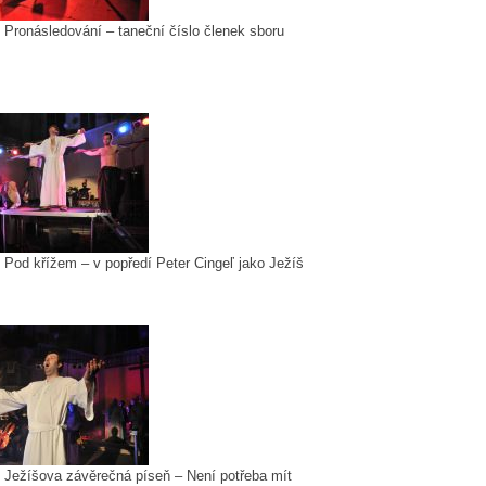
: Pronásledování – taneční číslo členek sboru
: Pod křížem – v popředí Peter Cingeľ jako Ježíš
: Ježíšova závěrečná píseň – Není potřeba mít