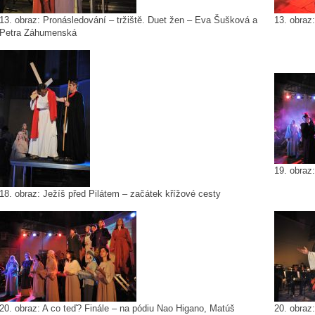
13. obraz: Pronásledování – tržiště. Duet žen – Eva Šušková a
13. obraz
Petra Záhumenská
19. obraz
18. obraz: Ježíš před Pilátem – začátek křížové cesty
20. obraz: A co teď? Finále – na pódiu Nao Higano, Matúš
20. obraz