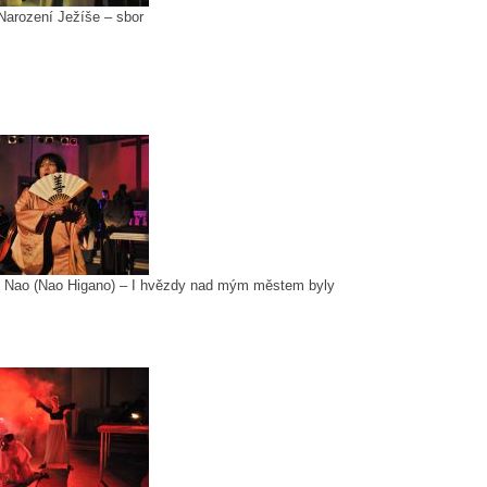
 Narození Ježíše – sbor
: Nao (Nao Higano) – I hvězdy nad mým městem byly