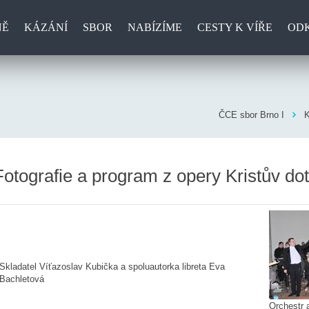
NĚ
KÁZÁNÍ
SBOR
NABÍZÍME
CESTY K VÍŘE
OD
ČCE sbor Brno I
K
Fotografie a program z opery Kristův do
Skladatel Víťazoslav Kubička a spoluautorka libreta Eva
Bachletová
Orchestr 