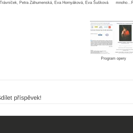
Trávníček, Petra Záhumenská, Eva Hornyáková, Eva Šušková
mnoho…Pe
Program opery
dílet příspěvek!