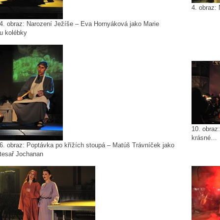
4. obraz:
4. obraz: Narození Ježíše – Eva Hornyáková jako Marie
u kolébky
10. obraz
krásné…
6. obraz: Poptávka po křížích stoupá – Matúš Trávníček jako
tesař Jochanan