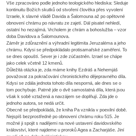
Vše zpracováno podle jednoho teologického hlediska: Sleduje
kontinuitu Božích skutků od stvoření člověka přes vyvolení
Izraele, k slavné vládě Davida a Šalomouna až po opětovné
obnovení chrámu po návratu ze zajetí. Dál pisatel nehledí,
ostatní ho nezajímá. Vrcholem je chrám a bohoslužba – vzor
doba Davidova a Šalomounova.
Záměr je zdůraznění a výhradní legitimita Jeruzaléma a jeho
chrámu. Kdysi se předpokládalo protisamařské zaměření. To
se dnes opouští. Sever je i zde zúčastněn. Izrael se chápe
jako celek včetně 12 kmenů.
Důležitá otázka je, zda máme knihy Ezdráš a Nehemjáš
považovat za pokračování chronistického dějepravného díla.
Kdysi se zdála jednota tohoto díla nesporná, ale dnes se o
tom pochybuje. Patrně jde o dvě samostatná díla, která jsou
však k sobě vztažená a navzájem se doplňují. Zda jde o
jednoho autora, se nedá určit.
Obecně se předpokládá, že kniha Pa vznikla v poexilní době.
Nejspíš bezprostředně po obnovení chrámu roku 515. Je
možné ji spojit s nadějemi na nové ustavení davidovského
království, které najdeme u proroků Agea a Zacharjáše. Jiní