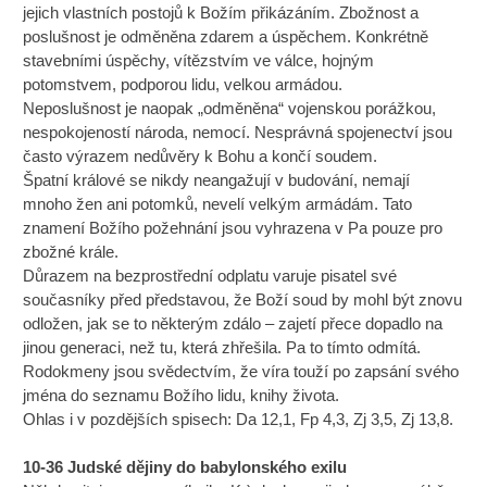
jejich vlastních postojů k Božím přikázáním. Zbožnost a
poslušnost je odměněna zdarem a úspěchem. Konkrétně
stavebními úspěchy, vítězstvím ve válce, hojným
potomstvem, podporou lidu, velkou armádou.
Neposlušnost je naopak „odměněna“ vojenskou porážkou,
nespokojeností národa, nemocí. Nesprávná spojenectví jsou
často výrazem nedůvěry k Bohu a končí soudem.
Špatní králové se nikdy neangažují v budování, nemají
mnoho žen ani potomků, nevelí velkým armádám. Tato
znamení Božího požehnání jsou vyhrazena v Pa pouze pro
zbožné krále.
Důrazem na bezprostřední odplatu varuje pisatel své
současníky před představou, že Boží soud by mohl být znovu
odložen, jak se to některým zdálo – zajetí přece dopadlo na
jinou generaci, než tu, která zhřešila. Pa to tímto odmítá.
Rodokmeny jsou svědectvím, že víra touží po zapsání svého
jména do seznamu Božího lidu, knihy života.
Ohlas i v pozdějších spisech: Da 12,1, Fp 4,3, Zj 3,5, Zj 13,8.
10-36 Judské dějiny do babylonského exilu