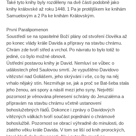
Také tyto knihy byly rozděleny na dvě části podobně jako
knihy královské až roku 1448. 1 Pa je protějškem ke knihám
Samuelovým a 2 Pa ke knihám Královským.
První Paralipomenon
Soustředí se na spasitelné Boží plány od stvoření člověka až
po konec vlády krále Davida a přípravy na stavbu chrámu.
Chrám zde tvoří střed a vrchol. Po návratu to bylo totiž to
jediné, co bylo možné obnovit.
Ústřední postavou knihy je David. Nemluví se vůbec o
událostech před Saulovou smrtí. Je vypuštěno Davidovo
vítězství nad Goliášem, jeho skrývání i vše, co by na něj
vrhalo nějaký stín. Nezmiňuje se, jak a proč se Bat-šeba stala
jeho ženou, ani spory a násilí mezi jeho syny. Největší
pozornost je věnována přenesení schrány do Jeruzaléma a
přípravám na stavbu chrámu včetně ustanovení
bohoslužebných řádů. Dokonce i zprávy o Davidových
vítězných válkách tvoří součást pojednání o chrámově
bohoslužbě. Pozornost se obrací výhradně do minulosti, do
zlatého věku krále Davida. V tom se liší od knih prorockých,