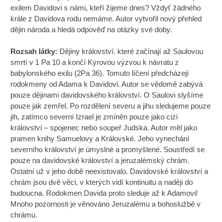
exilem Davidovi s námi, kteří žijeme dnes? Vždyť žádného
krále z Davidova rodu nemáme. Autor vytvořil nový přehled
dějin národa a hledá odpověď na otázky své doby.
Rozsah látky:
Dějiny království. které začínají až Saulovou
smrtí v 1 Pa 10 a končí Kýrovou výzvou k návratu z
babylonského exilu (2Pa 36). Tomuto líčení předcházejí
rodokmeny od Adama k Davidovi. Autor se vědomě zabývá
pouze dějinami davidovského království. O Saulovi slyšíme
pouze jak zemřel. Po rozdělení severu a jihu sledujeme pouze
jih, zatímco severní Izrael je zmíněn pouze jako cizí
království – spojenec nebo soupeř Judska. Autor měl jako
pramen knihy Samuelovy a Královské. Jeho vynechání
severního království je úmyslné a promyšlené. Soustředí se
pouze na davidovské království a jeruzalémský chrám.
Ostatní už v jeho době neexistovalo. Davidovské království a
chrám jsou dvě věci, v kterých vidí kontinuitu a naději do
budoucna. Rodokmen Davida proto sleduje až k Adamovi!
Mnoho pozornosti je věnováno Jeruzalému a bohoslužbě v
chrámu.