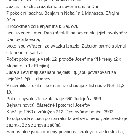
Joziáš – okolí Jeruzaléma a severní část u Dan
7 pokolení Isachar, Benjamín Neftalí a 1 Manases, Efrajim,
Ašer,
8 rodokmen od Benjamína k Saulovi,
není uveden kmen Dan (přesídlil na sever, ale jejich svatyně v
Dan byla falešná,
proto jsou vyřazeni ze svazku Izraele, Zabulón patrně splynul
s kmenem Isachar.
Počet pokolení je však 12, protože Josef má tři kmeny (2 x
Manase, a 1x Efrajim),
Juda a Lévi mají seznam nejdelší, tj. jsou považováni za
nejdůležitější – dodnes
9 navrátilci z exilu – seznam se shoduje z listinou v Neh 11,3-
19.
Počet obyvatel Jeruzaléma je 690 Judejců a 956
Bejnamínovců, částečně i potomci Josefovi.
Kněží je 1760 a vrátných 212. Dostáváme součet 3902.
To odpovídá situaci po návratu. Izrael se umenšil, ale přesto je
zázrak, že se znovu začíná.
Samostatně jsou zmíněny povinnosti vrátných. Je to služba,