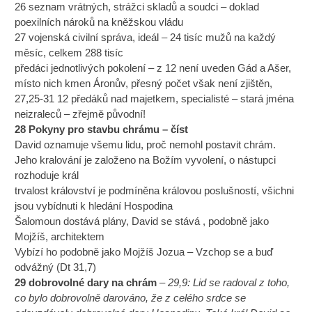
26 seznam vrátných, strážci skladů a soudci – doklad
poexilních nároků na kněžskou vládu
27 vojenská civilní správa, ideál – 24 tisíc mužů na každý
měsíc, celkem 288 tisíc
předáci jednotlivých pokolení – z 12 není uveden Gád a Ašer,
místo nich kmen Áronův, přesný počet však není zjištěn,
27,25-31 12 předáků nad majetkem, specialisté – stará jména
neizraleců – zřejmě původní!
28 Pokyny pro stavbu chrámu – číst
David oznamuje všemu lidu, proč nemohl postavit chrám.
Jeho kralování je založeno na Božím vyvolení, o nástupci
rozhoduje král
trvalost království je podmíněna královou poslušností, všichni
jsou vybídnuti k hledání Hospodina
Šalomoun dostává plány, David se stává , podobně jako
Mojžíš, architektem
Vybízí ho podobně jako Mojžíš Jozua – Vzchop se a buď
odvážný (Dt 31,7)
29 dobrovolné dary na chrám
–
29,9: Lid se radoval z toho,
co bylo dobrovolně darováno, že z celého srdce se