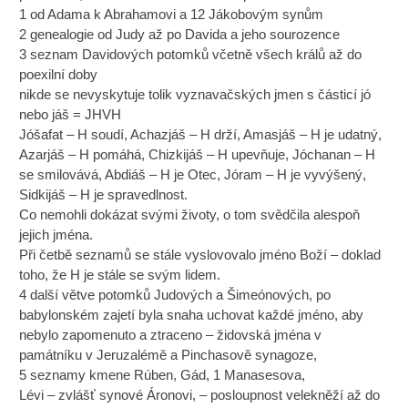
1 od Adama k Abrahamovi a 12 Jákobovým synům
2 genealogie od Judy až po Davida a jeho sourozence
3 seznam Davidových potomků včetně všech králů až do
poexilní doby
nikde se nevyskytuje tolik vyznavačských jmen s částicí jó
nebo jáš = JHVH
Jóšafat – H soudí, Achazjáš – H drží, Amasjáš – H je udatný,
Azarjáš – H pomáhá, Chizkijáš – H upevňuje, Jóchanan – H
se smilovává, Abdiáš – H je Otec, Jóram – H je vyvýšený,
Sidkijáš – H je spravedlnost.
Co nemohli dokázat svými životy, o tom svědčila alespoň
jejich jména.
Při četbě seznamů se stále vyslovovalo jméno Boží – doklad
toho, že H je stále se svým lidem.
4 další větve potomků Judových a Šimeónových, po
babylonském zajetí byla snaha uchovat každé jméno, aby
nebylo zapomenuto a ztraceno – židovská jména v
památníku v Jeruzalémě a Pinchasově synagoze,
5 seznamy kmene Rúben, Gád, 1 Manasesova,
Lévi – zvlášť synové Áronovi, – posloupnost velekněží až do