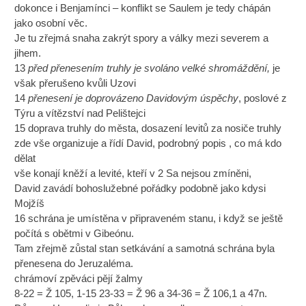
dokonce i Benjamínci – konflikt se Saulem je tedy chápán
jako osobní věc.
Je tu zřejmá snaha zakrýt spory a války mezi severem a
jihem.
13
před přenesením truhly je svoláno velké shromáždění,
je
však přerušeno kvůli Uzovi
14
přenesení je doprovázeno Davidovým úspěchy
, poslové z
Týru a vítězství nad Pelištejci
15 doprava truhly do města, dosazení levitů za nosiče truhly
zde vše organizuje a řídí David, podrobný popis , co má kdo
dělat
vše konají kněží a levité, kteří v 2 Sa nejsou zmíněni,
David zavádí bohoslužebné pořádky podobně jako kdysi
Mojžíš
16 schrána je umístěna v připraveném stanu, i když se ještě
počítá s obětmi v Gibeónu.
Tam zřejmě zůstal stan setkávání a samotná schrána byla
přenesena do Jeruzaléma.
chrámoví zpěváci pějí žalmy
8-22 = Ž 105, 1-15 23-33 = Ž 96 a 34-36 = Ž 106,1 a 47n.