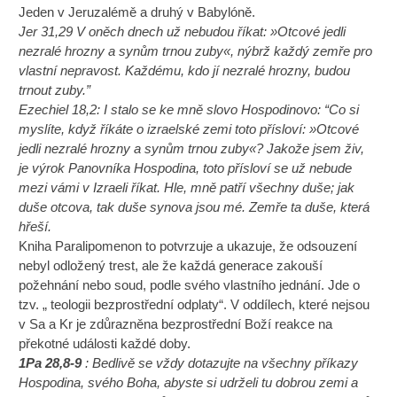
Jeden v Jeruzalémě a druhý v Babylóně.
Jer 31,29 V oněch dnech už nebudou říkat: »Otcové jedli
nezralé hrozny a synům trnou zuby«, nýbrž každý zemře pro
vlastní nepravost. Každému, kdo jí nezralé hrozny, budou
trnout zuby.”
Ezechiel 18,2: I stalo se ke mně slovo Hospodinovo: “Co si
myslíte, když říkáte o izraelské zemi toto přísloví: »Otcové
jedli nezralé hrozny a synům trnou zuby«? Jakože jsem živ,
je výrok Panovníka Hospodina, toto přísloví se už nebude
mezi vámi v Izraeli říkat. Hle, mně patří všechny duše; jak
duše otcova, tak duše synova jsou mé. Zemře ta duše, která
hřeší.
Kniha Paralipomenon to potvrzuje a ukazuje, že odsouzení
nebyl odložený trest, ale že každá generace zakouší
požehnání nebo soud, podle svého vlastního jednání. Jde o
tzv. „ teologii bezprostřední odplaty“. V oddílech, které nejsou
v Sa a Kr je zdůrazněna bezprostřední Boží reakce na
překotné události každé doby.
1Pa 28,8-9
: Bedlivě se vždy dotazujte na všechny příkazy
Hospodina, svého Boha, abyste si udrželi tu dobrou zemi a