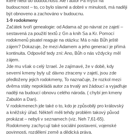
které hledí do budoucnosti. Ale i autor Pa myslí na
budoucnost – to, co bylo slavné a dobré v minulosti, má naději
být obnoveno a zachováno v budoucnu.
1-9 rodokmeny
Začátek tvoří genealogie: od Adama až po návrat ze zajetí –
sestavená za použití textů z Gn a knih Sa a Kr. Pomocí
rodokmenů pisatel reaguje na otázku: Má o nás Bůh ještě
zájem? Dokazuje, že mezi Adamem a jeho generací je přímá
kontinuita. Odpověď tedy zní: Ano, Bůh o nás vždycky měl
zájem.
Jde mu však o celý Izrael. Je zajímavé, že v době, kdy
severní kmeny byly už dávno ztraceny v zajetí, jsou zde
předloženy jejich rodokmeny, To naznačuje, že rozkol mezi
dvěma státy nepokládá autor za trvalý ani žádoucí a vyjadřuje
naději na budoucí obnovu celého národa. ( chybí jen kmeny
Zabulón a Dan).
V rodokmenech jde také o to, kdo je způsobilý pro královský
a kněžský úřad. Někteří měli tehdy problém takový původ
prokázat – nebyli v seznamech (viz. Neh 7,61-65).
Rodokmeny zachycují také sociální postavení, vojenské
povinnosti, rozdělení země a dědická práva.