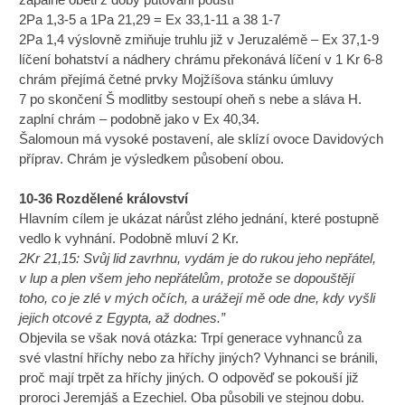
2Pa 1,3-5 a 1Pa 21,29 = Ex 33,1-11 a 38 1-7
2Pa 1,4 výslovně zmiňuje truhlu již v Jeruzalémě – Ex 37,1-9
líčení bohatství a nádhery chrámu překonává líčení v 1 Kr 6-8
chrám přejímá četné prvky Mojžíšova stánku úmluvy
7 po skončení Š modlitby sestoupí oheň s nebe a sláva H.
zaplní chrám – podobně jako v Ex 40,34.
Šalomoun má vysoké postavení, ale sklízí ovoce Davidových
příprav. Chrám je výsledkem působení obou.
10-36 Rozdělené království
Hlavním cílem je ukázat nárůst zlého jednání, které postupně
vedlo k vyhnání. Podobně mluví 2 Kr.
2Kr 21,15: Svůj lid zavrhnu, vydám je do rukou jeho nepřátel,
v lup a plen všem jeho nepřátelům, protože se dopouštějí
toho, co je zlé v mých očích, a urážejí mě ode dne, kdy vyšli
jejich otcové z Egypta, až dodnes.”
Objevila se však nová otázka: Trpí generace vyhnanců za
své vlastní hříchy nebo za hříchy jiných? Vyhnanci se bránili,
proč mají trpět za hříchy jiných. O odpověď se pokouší již
proroci Jeremjáš a Ezechiel. Oba působili ve stejnou dobu.