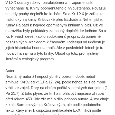
V LXX dostaly název: paraleipómena = „opomenuté,
vynechané“ tj. Knihy opomenutého či vypuštěného. Považují
se tedy pouhý doplněk ke knihám Sa a Kr. LXX je zařazuje
historicky za knihy Královské před Ezdráše a Nehemjáše.
Knihy Pa patří k nejvíce opomíjeným knihám v bibli. Už ve
starověku byly pokládány za pouhý doplněk ke knihám Sa a
Kr. Prvních devět kapitol rodokmenů je opravdu poměrně
nezáživných. Vzhledem k časovému odstupu od událostí je
jejich historická hodnota malá. Ale v posledních letech je tu
nová vlna zájmu o tyto knihy. Obsahují totiž promyšlený
literární a teologický program.
Autor
Neznámý autor žil nepochybně v poexilní době, neboť
zmiňuje Kýrův edikt (1Pa 17, 24), podle něhož se židé mohli
vrátit ze zajetí. Dary na chrám počítá v perských darejcích (1
Pa 29,7). Z toho plyne, že kniha mohla být napsána zhruba
před rokem 450. Jde zřejmě o dílo jednoho autora. Autor cituje
z knih Samuelových a Královských, ale podle podobného
textu, který měli k dispozici překladatelé LXX, nikoli podle