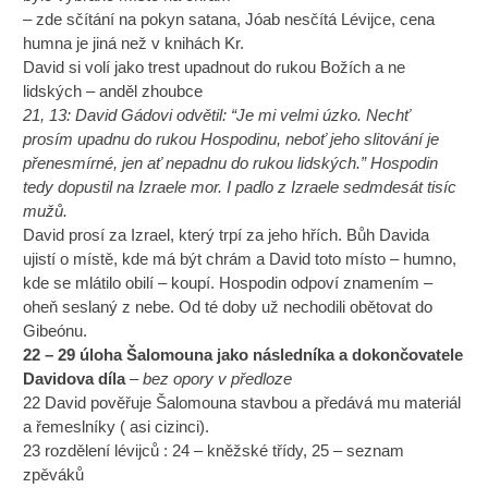
– zde sčítání na pokyn satana, Jóab nesčítá Lévijce, cena
humna je jiná než v knihách Kr.
David si volí jako trest upadnout do rukou Božích a ne
lidských – anděl zhoubce
21, 13: David Gádovi odvětil: “Je mi velmi úzko. Nechť
prosím upadnu do rukou Hospodinu, neboť jeho slitování je
přenesmírné, jen ať nepadnu do rukou lidských.” Hospodin
tedy dopustil na Izraele mor. I padlo z Izraele sedmdesát tisíc
mužů.
David prosí za Izrael, který trpí za jeho hřích. Bůh Davida
ujistí o místě, kde má být chrám a David toto místo – humno,
kde se mlátilo obilí – koupí. Hospodin odpoví znamením –
oheň seslaný z nebe. Od té doby už nechodili obětovat do
Gibeónu.
22 – 29 úloha Šalomouna jako následníka a dokončovatele
Davidova díla
– bez opory v předloze
22 David pověřuje Šalomouna stavbou a předává mu materiál
a řemeslníky ( asi cizinci).
23 rozdělení lévijců : 24 – kněžské třídy, 25 – seznam
zpěváků