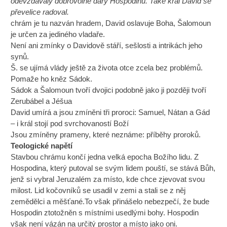
odevzdávaly dobrovolné dary Hospodinu. Také král David se
převelice radoval.
chrám je tu nazván hradem, David oslavuje Boha, Šalomoun
je určen za jediného vladaře.
Není ani zmínky o Davidově stáří, sešlosti a intrikách jeho
synů.
Š. se ujímá vlády ještě za života otce zcela bez problémů.
Pomaže ho kněz Sádok.
Sádok a Šalomoun tvoří dvojici podobně jako ji později tvoří
Zerubábel a Jéšua
David umírá a jsou zmíněni tři proroci: Samuel, Nátan a Gád
– i král stojí pod svrchovaností Boží
Jsou zmíněny prameny, které neznáme: příběhy proroků.
Teologické napětí
Stavbou chrámu končí jedna velká epocha Božího lidu. Z
Hospodina, který putoval se svým lidem pouští, se stává Bůh,
jenž si vybral Jeruzalém za místo, kde chce zjevovat svou
milost. Lid kočovníků se usadil v zemi a stali se z něj
zemědělci a měšťané.To však přinášelo nebezpečí, že bude
Hospodin ztotožněn s místními usedlými bohy. Hospodin
však není vázán na určitý prostor a místo jako oni.