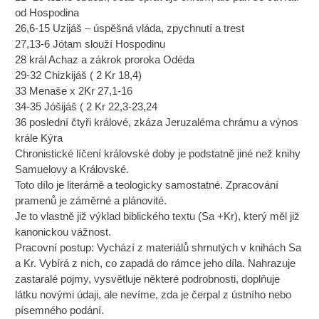
od Hospodina
26,6-15 Uzijáš – úspěšná vláda, zpychnutí a trest
27,13-6 Jótam slouží Hospodinu
28 král Achaz a zákrok proroka Odéda
29-32 Chizkijáš ( 2 Kr 18,4)
33 Menaše x 2Kr 27,1-16
34-35 Jóšijáš ( 2 Kr 22,3-23,24
36 poslední čtyři králové, zkáza Jeruzaléma chrámu a výnos
krále Kýra
Chronistické líčení královské doby je podstatně jiné než knihy
Samuelovy a Královské.
Toto dílo je literárně a teologicky samostatné. Zpracování
pramenů je záměrné a plánovité.
Je to vlastně již výklad biblického textu (Sa +Kr), který měl již
kanonickou vážnost.
Pracovní postup: Vychází z materiálů shrnutých v knihách Sa
a Kr. Vybírá z nich, co zapadá do rámce jeho díla. Nahrazuje
zastaralé pojmy, vysvětluje některé podrobnosti, doplňuje
látku novými údaji, ale nevíme, zda je čerpal z ústního nebo
písemného podání.