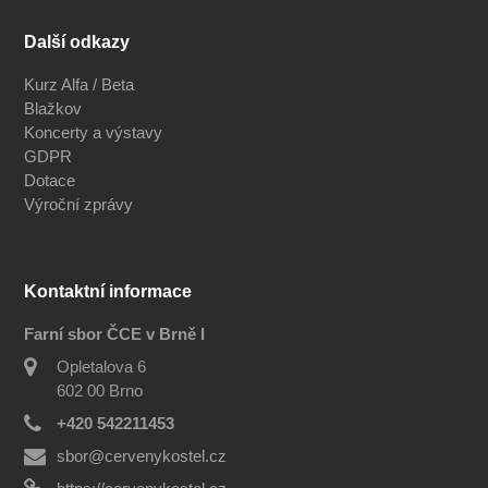
Další odkazy
Kurz Alfa / Beta
Blažkov
Koncerty a výstavy
GDPR
Dotace
Výroční zprávy
Kontaktní informace
Farní sbor ČCE v Brně I
Opletalova 6
602 00 Brno
+420 542211453
sbor@cervenykostel.cz