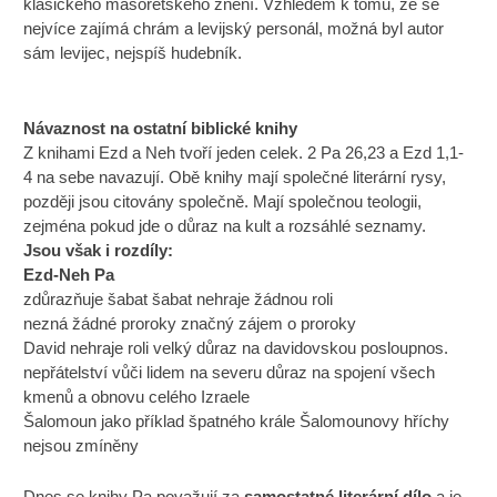
klasického masoretského znění. Vzhledem k tomu, že se
nejvíce zajímá chrám a levijský personál, možná byl autor
sám levijec, nejspíš hudebník.
Návaznost na ostatní biblické knihy
Z knihami Ezd a Neh tvoří jeden celek. 2 Pa 26,23 a Ezd 1,1-
4 na sebe navazují. Obě knihy mají společné literární rysy,
později jsou citovány společně. Mají společnou teologii,
zejména pokud jde o důraz na kult a rozsáhlé seznamy.
Jsou však i rozdíly:
Ezd-Neh Pa
zdůrazňuje šabat šabat nehraje žádnou roli
nezná žádné proroky značný zájem o proroky
David nehraje roli velký důraz na davidovskou posloupnos.
nepřátelství vůči lidem na severu důraz na spojení všech
kmenů a obnovu celého Izraele
Šalomoun jako příklad špatného krále Šalomounovy hříchy
nejsou zmíněny
Dnes se knihy Pa považují za
samostatné literární dílo
a je