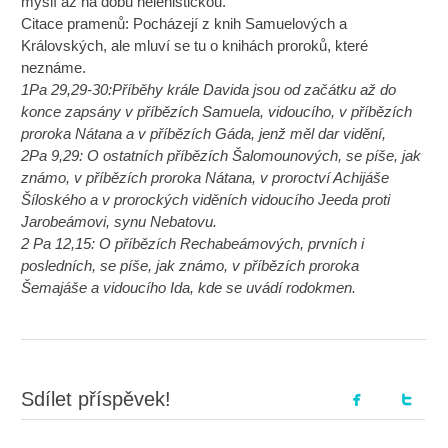
myslí až na dobu helénistickou.
Citace pramenů: Pocházejí z knih Samuelových a
Královských, ale mluví se tu o knihách proroků, které
neznáme.
1Pa 29,29-30:Příběhy krále Davida jsou od začátku až do
konce zapsány v příbězích Samuela, vidoucího, v příbězích
proroka Nátana a v příbězích Gáda, jenž měl dar vidění,
2Pa 9,29: O ostatních příbězích Šalomounových, se píše, jak
známo, v příbězích proroka Nátana, v proroctví Achijáše
Šíloského a v prorockých viděních vidoucího Jeeda proti
Jarobeámovi, synu Nebatovu.
2 Pa 12,15: O příbězích Rechabeámových, prvních i
posledních, se píše, jak známo, v příbězích proroka
Šemajáše a vidoucího Ida, kde se uvádí rodokmen.
Sdílet příspěvek!