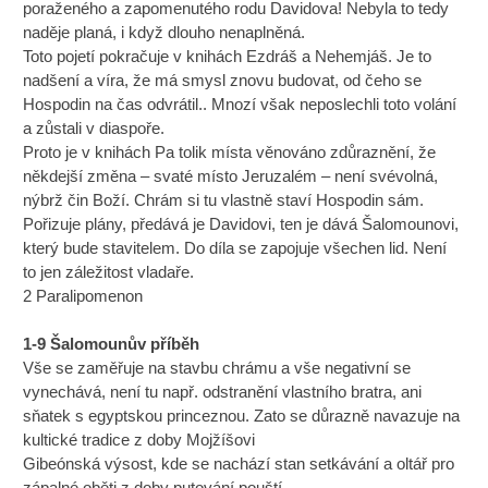
poraženého a zapomenutého rodu Davidova! Nebyla to tedy
naděje planá, i když dlouho nenaplněná.
Toto pojetí pokračuje v knihách Ezdráš a Nehemjáš. Je to
nadšení a víra, že má smysl znovu budovat, od čeho se
Hospodin na čas odvrátil.. Mnozí však neposlechli toto volání
a zůstali v diaspoře.
Proto je v knihách Pa tolik místa věnováno zdůraznění, že
někdejší změna – svaté místo Jeruzalém – není svévolná,
nýbrž čin Boží. Chrám si tu vlastně staví Hospodin sám.
Pořizuje plány, předává je Davidovi, ten je dává Šalomounovi,
který bude stavitelem. Do díla se zapojuje všechen lid. Není
to jen záležitost vladaře.
2 Paralipomenon
1-9 Šalomounův příběh
Vše se zaměřuje na stavbu chrámu a vše negativní se
vynechává, není tu např. odstranění vlastního bratra, ani
sňatek s egyptskou princeznou. Zato se důrazně navazuje na
kultické tradice z doby Mojžíšovi
Gibeónská výsost, kde se nachází stan setkávání a oltář pro
zápalné oběti z doby putování pouští