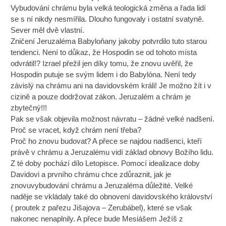
Vybudování chrámu byla velká teologická změna a řada lidí
se s ní nikdy nesmířila. Dlouho fungovaly i ostatní svatyně.
Sever měl dvě vlastní.
Zničení Jeruzaléma Babyloňany jakoby potvrdilo tuto starou
tendenci. Není to důkaz, že Hospodin se od tohoto místa
odvrátil!? Izrael přežil jen díky tomu, že znovu uvěřil, že
Hospodin putuje se svým lidem i do Babylóna. Není tedy
závislý na chrámu ani na davidovském králi! Je možno žít i v
cizině a pouze dodržovat zákon. Jeruzalém a chrám je
zbytečný!!!
Pak se však objevila možnost návratu – žádné velké nadšení.
Proč se vracet, když chrám není třeba?
Proč ho znovu budovat? A přece se najdou nadšenci, kteří
právě v chrámu a Jeruzalému vidí základ obnovy Božího lidu.
Z té doby pochází dílo Letopisce. Pomocí idealizace doby
Davidovi a prvního chrámu chce zdůraznit, jak je
znovuvybudování chrámu a Jeruzaléma důležité. Velké
naděje se vkládaly také do obnovení davidovského království
( proutek z pařezu Jišajova – Zerubábel), které se však
nakonec nenaplnily. A přece bude Mesiášem Ježíš z