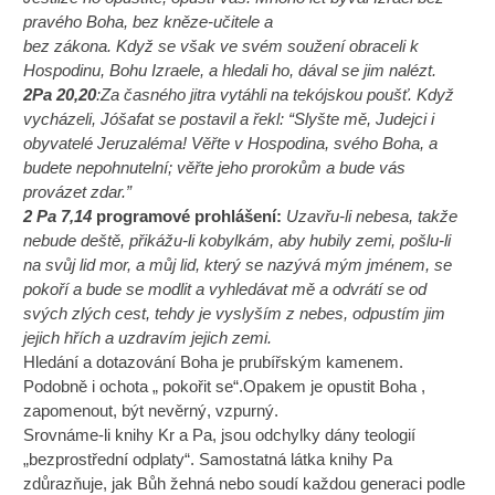
pravého Boha, bez kněze-učitele a
bez zákona. Když se však ve svém soužení obraceli k
Hospodinu, Bohu Izraele, a hledali ho, dával se jim nalézt.
2Pa 20,20
:Za časného jitra vytáhli na tekójskou poušť. Když
vycházeli, Jóšafat se postavil a řekl: “Slyšte mě, Judejci i
obyvatelé Jeruzaléma! Věřte v Hospodina, svého Boha, a
budete nepohnutelní; věřte jeho prorokům a bude vás
provázet zdar.”
2 Pa 7,14
programové prohlášení:
Uzavřu-li nebesa, takže
nebude deště, přikážu-li kobylkám, aby hubily zemi, pošlu-li
na svůj lid mor, a můj lid, který se nazývá mým jménem, se
pokoří a bude se modlit a vyhledávat mě a odvrátí se od
svých zlých cest, tehdy je vyslyším z nebes, odpustím jim
jejich hřích a uzdravím jejich zemi.
Hledání a dotazování Boha je prubířským kamenem.
Podobně i ochota „ pokořit se“.Opakem je opustit Boha ,
zapomenout, být nevěrný, vzpurný.
Srovnáme-li knihy Kr a Pa, jsou odchylky dány teologií
„bezprostřední odplaty“. Samostatná látka knihy Pa
zdůrazňuje, jak Bůh žehná nebo soudí každou generaci podle