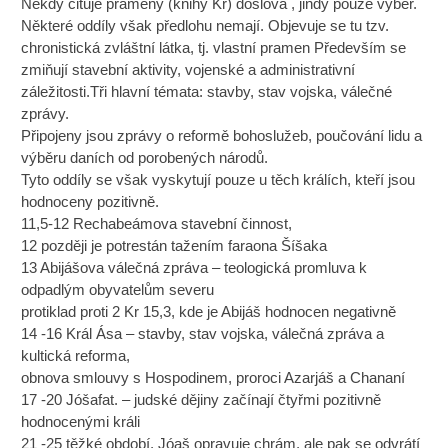
Někdy cituje prameny (knihy Kr) doslova , jindy pouze výběr.
Některé oddíly však předlohu nemají. Objevuje se tu tzv.
chronistická zvláštní látka, tj. vlastní pramen Především se
zmiňují stavební aktivity, vojenské a administrativní
záležitosti.Tři hlavní témata: stavby, stav vojska, válečné
zprávy.
Připojeny jsou zprávy o reformě bohoslužeb, poučování lidu a
výběru daních od porobených národů.
Tyto oddíly se však vyskytují pouze u těch králích, kteří jsou
hodnoceny pozitivně.
11,5-12 Rechabeámova stavební činnost,
12 později je potrestán tažením faraona Šíšaka
13 Abijášova válečná zpráva – teologická promluva k
odpadlým obyvatelům severu
protiklad proti 2 Kr 15,3, kde je Abijáš hodnocen negativně
14 -16 Král Ása – stavby, stav vojska, válečná zpráva a
kultická reforma,
obnova smlouvy s Hospodinem, proroci Azarjáš a Chananí
17 -20 Jóšafat. – judské dějiny začínají čtyřmi pozitivně
hodnocenými králi
21 -25 těžké období, Jóaš opravuje chrám, ale pak se odvrátí