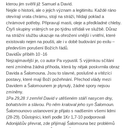
kterou jim svěřil již Samuel a David.
Nejde o historii, ale o jejich význam a legitimitu. Každé ráno
otevírají vrata chrámu, stojí na stráži, hlídají poklad a
chrámové potřeby. Připravují masti, oleje a předkladné chleby.
Čtyři skupiny vrátných se po týdnu střídali ve službě. Důraz
na strážní službu ukazuje na ohrožení vnější i vnitřní, které
existovalo nejen na poušti, ale i v době budování po exilu –
především porušení Božích řádů.
Davidův příběh 10 -16
Nejzajímavější je, co autor Pa vypustil. S výjimkou sčítání
není zmíněna žádná příhoda, která by nějak poskvrnila obraz
Davida a Šalomouna. Jsou to slavné, poslušné a vítězící
postavy, které mají Boží požehnání. Přechod vlády mezi
Davidem a Šalomounem je plynulý, žádné spory nejsou
zmíněny.
1Pa 29,28 :I zemřel David v utěšeném stáří nasycen dny,
bohatstvím a slávou. Po něm kraloval jeho syn Šalomoun.
Šalomounovo ustanovení je přijato s nadšením všemi lidmi
(28-29). Důstojníci, kteří podle 1Kr 1,7-10 podporovali
Adonijášův převrat, zde přijímají Šalomouna bez problémů