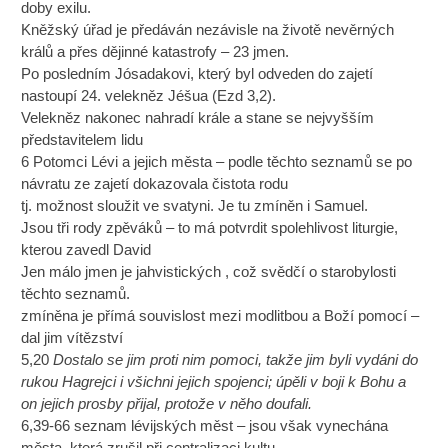
doby exilu.
Kněžský úřad je předáván nezávisle na životě nevěrných
králů a přes dějinné katastrofy – 23 jmen.
Po posledním Jósadakovi, který byl odveden do zajetí
nastoupí 24. velekněz Jéšua (Ezd 3,2).
Velekněz nakonec nahradí krále a stane se nejvyšším
představitelem lidu
6 Potomci Lévi a jejich města – podle těchto seznamů se po
návratu ze zajetí dokazovala čistota rodu
tj. možnost sloužit ve svatyni. Je tu zmíněn i Samuel.
Jsou tři rody zpěváků – to má potvrdit spolehlivost liturgie,
kterou zavedl David
Jen málo jmen je jahvistických , což svědčí o starobylosti
těchto seznamů.
zmíněna je přímá souvislost mezi modlitbou a Boží pomocí –
dal jim vítězství
5,20
Dostalo se jim proti nim pomoci, takže jim byli vydáni do
rukou Hagrejci i všichni jejich spojenci; úpěli v boji k Bohu a
on jejich prosby přijal, protože v něho doufali.
6,39-66 seznam lévijských měst – jsou však vynechána
města, která zrušil při centralizaci kultu