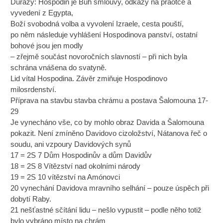
Důrazy: Hospodin je Bůh smlouvy, odkazy na praotce a
vyvedení z Egypta,
Boží svobodná volba a vyvolení Izraele, cesta pouští,
po něm následuje vyhlášení Hospodinova panství, ostatní
bohové jsou jen modly
– zřejmě součást novoročních slavností – při nich byla
schrána vnášena do svatyně.
Lid vítal Hospodina. Závěr zmiňuje Hospodinovo
milosrdenství.
Příprava na stavbu stavba chrámu a postava Šalomouna 17-
29
Je vynecháno vše, co by mohlo obraz Davida a Šalomouna
pokazit. Není zmíněno Davidovo cizoložství, Nátanova řeč o
soudu, ani vzpoury Davidových synů
17 = 2S 7 Dům Hospodinův a dům Davidův
18 = 2S 8 Vítězství nad okolními národy
19 = 2S 10 vítězství na Amónovci
20 vynechání Davidova mravního selhání – pouze úspěch při
dobytí Raby.
21 nešťastné sčítání lidu – nešlo vypustit – podle něho totiž
bylo vybráno místo na chrám