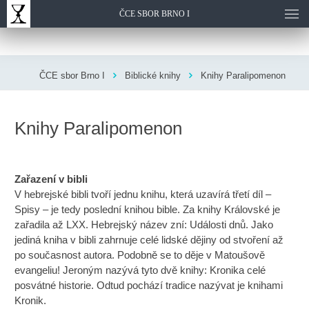
ČCE SBOR BRNO I
ČCE sbor Brno I
Biblické knihy
Knihy Paralipomenon
Knihy Paralipomenon
Zařazení v bibli
V hebrejské bibli tvoří jednu knihu, která uzavírá třetí díl –
Spisy – je tedy poslední knihou bible. Za knihy Královské je
zařadila až LXX. Hebrejský název zní: Události dnů. Jako
jediná kniha v bibli zahrnuje celé lidské dějiny od stvoření až
po současnost autora. Podobně se to děje v Matoušově
evangeliu! Jeroným nazývá tyto dvě knihy: Kronika celé
posvátné historie. Odtud pochází tradice nazývat je knihami
Kronik.