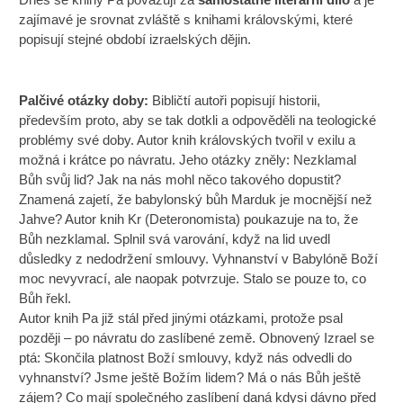
zajímavé je srovnat zvláště s knihami královskými, které
popisují stejné období izraelských dějin.
Palčivé otázky doby:
Bibličtí autoři popisují historii,
především proto, aby se tak dotkli a odpověděli na teologické
problémy své doby. Autor knih královských tvořil v exilu a
možná i krátce po návratu. Jeho otázky zněly: Nezklamal
Bůh svůj lid? Jak na nás mohl něco takového dopustit?
Znamená zajetí, že babylonský bůh Marduk je mocnější než
Jahve? Autor knih Kr (Deteronomista) poukazuje na to, že
Bůh nezklamal. Splnil svá varování, když na lid uvedl
důsledky z nedodržení smlouvy. Vyhnanství v Babylóně Boží
moc nevyvrací, ale naopak potvrzuje. Stalo se pouze to, co
Bůh řekl.
Autor knih Pa již stál před jinými otázkami, protože psal
později – po návratu do zaslíbené země. Obnovený Izrael se
ptá: Skončila platnost Boží smlouvy, když nás odvedli do
vyhnanství? Jsme ještě Božím lidem? Má o nás Bůh ještě
zájem? Co mají společného zaslíbení daná kdysi dávno před