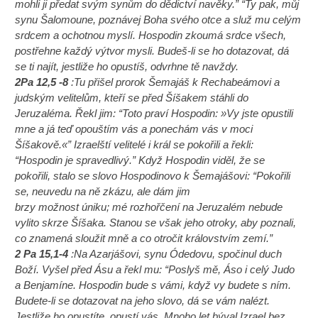
mohli ji předat svým synům do dědictví navěky.” “Ty pak, můj
synu Šalomoune, poznávej Boha svého otce a služ mu celým
srdcem a ochotnou myslí. Hospodin zkoumá srdce všech,
postřehne každý výtvor mysli. Budeš-li se ho dotazovat, dá
se ti najít, jestliže ho opustíš, odvrhne tě navždy.
2Pa 12,5 -8
:Tu přišel prorok Šemajáš k Rechabeámovi a
judským velitelům, kteří se před Šíšakem stáhli do
Jeruzaléma. Řekl jim: “Toto praví Hospodin: »Vy jste opustili
mne a já teď opouštím vás a ponechám vás v moci
Šíšakově.«” Izraelští velitelé i král se pokořili a řekli:
“Hospodin je spravedlivý.” Když Hospodin viděl, že se
pokořili, stalo se slovo Hospodinovo k Šemajášovi: “Pokořili
se, neuvedu na ně zkázu, ale dám jim
brzy možnost úniku; mé rozhořčení na Jeruzalém nebude
vylito skrze Šíšaka. Stanou se však jeho otroky, aby poznali,
co znamená sloužit mně a co otročit královstvím zemí.”
2 Pa 15,1-4
:Na Azarjášovi, synu Ódedovu, spočinul duch
Boží. Vyšel před Ásu a řekl mu: “Poslyš mě, Áso i celý Judo
a Benjamíne. Hospodin bude s vámi, když vy budete s ním.
Budete-li se dotazovat na jeho slovo, dá se vám nalézt.
Jestliže ho opustíte, opustí vás. Mnoho let býval Izrael bez