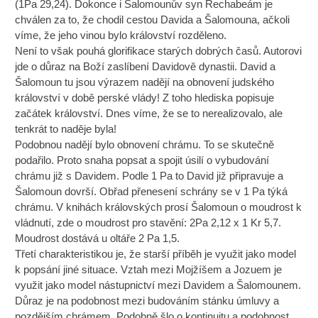
(1Pa 29,24). Dokonce i Šalomounův syn Rechabeám je
chválen za to, že chodil cestou Davida a Šalomouna, ačkoli
víme, že jeho vinou bylo království rozděleno.
Není to však pouhá glorifikace starých dobrých časů. Autorovi
jde o důraz na Boží zaslíbení Davidově dynastii. David a
Šalomoun tu jsou výrazem nadějí na obnovení judského
království v době perské vlády! Z toho hlediska popisuje
začátek království. Dnes víme, že se to nerealizovalo, ale
tenkrát to naděje byla!
Podobnou nadějí bylo obnovení chrámu. To se skutečně
podařilo. Proto snaha popsat a spojit úsilí o vybudování
chrámu již s Davidem. Podle 1 Pa to David již připravuje a
Šalomoun dovrší. Obřad přenesení schrány se v 1 Pa týká
chrámu. V knihách královských prosí Šalomoun o moudrost k
vládnutí, zde o moudrost pro stavění: 2Pa 2,12 x 1 Kr 5,7.
Moudrost dostává u oltáře 2 Pa 1,5.
Třetí charakteristikou je, že starší příběh je využit jako model
k popsání jiné situace. Vztah mezi Mojžíšem a Jozuem je
využit jako model nástupnictví mezi Davidem a Šalomounem.
Důraz je na podobnost mezi budováním stánku úmluvy a
pozdějším chrámem. Podobně šlo o kontinuitu a podobnost