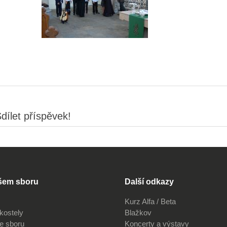
dílet příspěvek!
šem sboru
Další odkazy
Kurz Alfa / Beta
kostely
Blažkov
ve sboru
Koncerty a výstavy