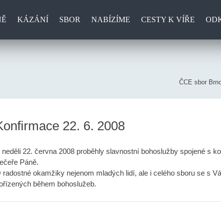
NĚ
KÁZÁNÍ
SBOR
NABÍZÍME
CESTY K VÍŘE
OD
ČCE sbor Brno
Konfirmace 22. 6. 2008
 neděli 22. června 2008 proběhly slavnostní bohoslužby spojené s k
ečeře Páně.
 radostné okamžiky nejenom mladých lidí, ale i celého sboru se s Vá
ořízených během bohoslužeb.