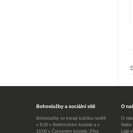
S
Bohoslužby a sociální sítě
O na
Bohoslužby se konají každou neděli
O nás
v 8:30 v Betlémském kostele a v
Naše 
10:00 v Červeném kostele. Přes
Lidé 