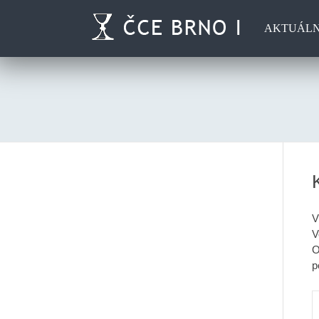
AKTUÁL
V
V
O
p