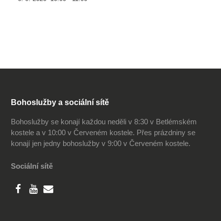
Bohoslužby a sociální sítě
Bohoslužby se konají každou neděli v 8:30 v Betlémském
kostele a v 10:00 v Červeném kostele. Přes prázdniny se
konají jen jedny bohoslužby v 9:00 v Červeném kostele.
Sociální sítě