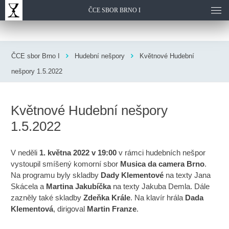
ČCE SBOR BRNO I
ČCE sbor Brno I
Hudební nešpory
Květnové Hudební
nešpory 1.5.2022
Květnové Hudební nešpory
1.5.2022
V neděli
1. května 2022 v 19:00
v rámci hudebních nešpor
vystoupil smíšený komorní sbor
Musica da camera Brno
.
Na programu byly skladby
Dady Klementové
na texty Jana
Skácela a
Martina Jakubíčka
na texty Jakuba Demla. Dále
zazněly také skladby
Zdeňka Krále
. Na klavír hrála
Dada
Klementová
, dirigoval
Martin Franze
.