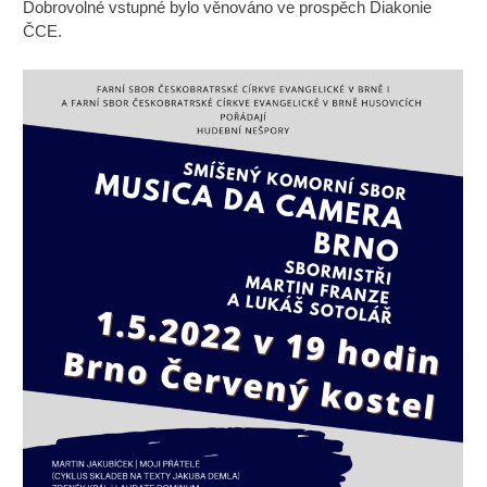
Dobrovolné vstupné bylo věnováno ve prospěch Diakonie
ČCE.