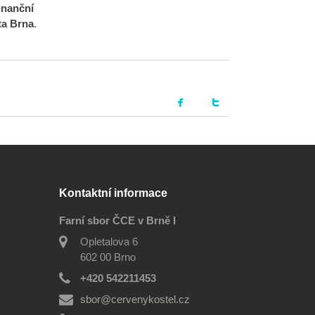
inanční
ta Brna
.
Kontaktní informace
Farní sbor ČCE v Brně I
Opletalova 6
602 00 Brno
+420 542211453
sbor@cervenykostel.cz