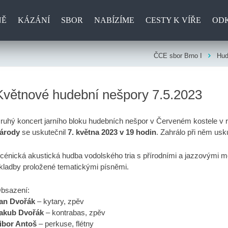
NĚ
KÁZÁNÍ
SBOR
NABÍZÍME
CESTY K VÍŘE
OD
ČCE sbor Brno I
Hud
Květnové hudební nešpory 7.5.2023
ruhý koncert jarního bloku hudebních nešpor v Červeném kostele v 
árody
se uskutečnil
7. května 2023 v 19 hodin
. Zahrálo při něm us
cénická akustická hudba vodolského tria s přírodními a jazzovými mo
kladby proložené tematickými písněmi.
bsazení:
an Dvořák
– kytary, zpěv
akub Dvořák
– kontrabas, zpěv
ibor Antoš
– perkuse, flétny