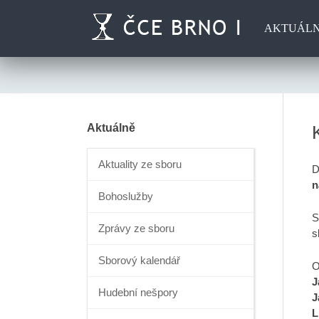
AKTUÁL
Aktuálně
Aktuality ze sboru
D
n
Bohoslužby
S
Zprávy ze sboru
s
Sborový kalendář
O
J
Hudební nešpory
J
L