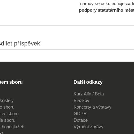
národy se uskutečňuje
za f
podpory statutárního měs
dílet příspěvek!
šem sboru
Další odkazy
Kurz Alfa / Beta
kostely
Blažkov
ve sboru
Koncerty a výstavy
 ve sboru
GDPR
ie sboru
Dotace
v bohoslužeb
Výroční zprávy
kt