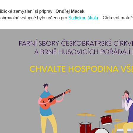
iblické zamyšlení si připravil
Ondřej Macek
.
obrovolné vstupné bylo určeno pro
Sudickou školu
– Církevní mateřs