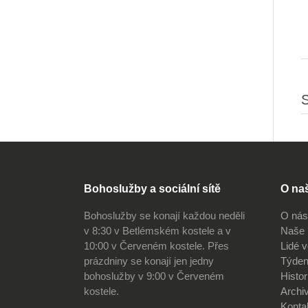
S
Bohoslužby a sociální sítě
O na
Bohoslužby se konají každou neděli
O nás
v 8:30 v Betlémském kostele a v
Naše 
10:00 v Červeném kostele. Přes
Lidé 
prázdniny se konají jen jedny
Týden
bohoslužby v 9:00 v Červeném
Histor
kostele.
Archi
Konta