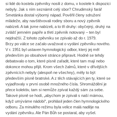
si lidé do kostela zpěvníky nosili z domu, v kostele k dispozici
nebyly. Jak s ním seznámit celý sbor? Chrudimský farář
Smetánka dostal výborný nápad. Pověřil členy sdružení
mládeže, aby navštěvovali rodiny sboru a nový zpěvník
nabízeli. A tak jsme nabízeli, a to tři druhy: obyčejný, druhý na
zvlášť jemném papíře a třetí zpěvník notovaný – ten byl
nejdražší. Z tohoto zpěvníku se zpívalo až do r. 1979.
Brzy po válce se začalo uvažovat o vydání zpěvníku nového.
V r. 1951 byl ustaven hymnologický odbor, který jej měl
především po obsahové stránce připravit. Hodně se tehdy
debatovalo o tom, které písně zařadit, které tam mají nebo
dokonce mohou přijít. Krom všech žalmů, které v dřívějších
zpěvnících nebyly (alespoň ne všechny), měly to být
především písně bratrské. A z těch stávajících jen ty, které se
vyjadřovaly v první osobě množného čísla. Shromáždění je
přece kolektiv, tam si nemůže zpívat každý sám za sebe.
Takové písně se hodí, „abychom je zpívali s naší mámou,
když umýváme nádobí“, prohlásil jeden člen hymnologického
odboru. Za minulého režimu byla velice malá naděje na
vydání zpěvníku. Ale Pán Bůh se postaral, aby vyšel.