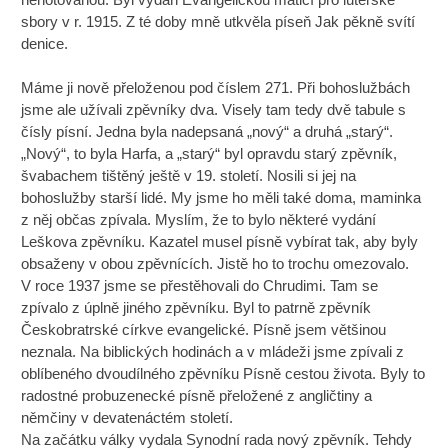
sbory v r. 1915. Z té doby mně utkvěla píseň Jak pěkně svítí
denice.
Máme ji nově přeloženou pod číslem 271. Při bohoslužbách
jsme ale užívali zpěvníky dva. Visely tam tedy dvě tabule s
čísly písní. Jedna byla nadepsaná „nový“ a druhá „starý“.
„Nový“, to byla Harfa, a „starý“ byl opravdu starý zpěvník,
švabachem tištěný ještě v 19. století. Nosili si jej na
bohoslužby starší lidé. My jsme ho měli také doma, maminka
z něj občas zpívala. Myslím, že to bylo některé vydání
Leškova zpěvníku. Kazatel musel písně vybírat tak, aby byly
obsaženy v obou zpěvnících. Jistě ho to trochu omezovalo.
V roce 1937 jsme se přestěhovali do Chrudimi. Tam se
zpívalo z úplně jiného zpěvníku. Byl to patrně zpěvník
Českobratrské církve evangelické. Písně jsem většinou
neznala. Na biblických hodinách a v mládeži jsme zpívali z
oblíbeného dvoudílného zpěvníku Písně cestou života. Byly to
radostné probuzenecké písně přeložené z angličtiny a
němčiny v devatenáctém století.
Na začátku války vydala Synodní rada nový zpěvník. Tehdy