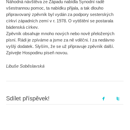
Náhodná návštěva ze Západu nabídla Synodní radě
všestrannou pomoc, ta nabídku přijala, a tak dlouho
připravovaný zpěvník byl vydán za podpory sesterských
církví západních zemí v r. 1978. O vytištění se postarala
bádenská církev.
Zpěvník obsahuje mnoho nových nebo nově přeložených
písní. Rádi je zpíváme a jsme za ně vděčni. I za nedávno
vyšlý dodatek. Slyším, že se už připravuje zpěvník další.
Zpívejte Hospodinu píseň novou.
Libuše Soběslavská
Sdílet příspěvek!