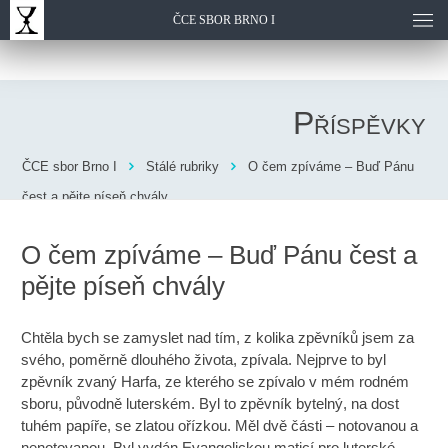
ČCE SBOR BRNO I
Příspěvky
ČCE sbor Brno I
Stálé rubriky
O čem zpíváme – Buď Pánu
čest a pějte píseň chvály
O čem zpíváme – Buď Pánu čest a
pějte píseň chvály
Chtěla bych se zamyslet nad tím, z kolika zpěvníků jsem za
svého, poměrně dlouhého života, zpívala. Nejprve to byl
zpěvník zvaný Harfa, ze kterého se zpívalo v mém rodném
sboru, původně luterském. Byl to zpěvník bytelný, na dost
tuhém papíře, se zlatou ořízkou. Měl dvě části – notovanou a
nenotovanou. Byl vydán Evangelickou maticí pro luterské