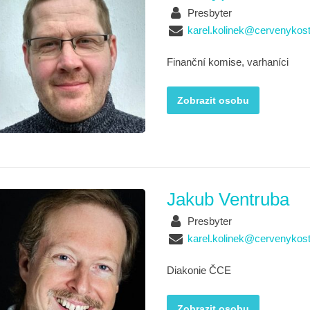
Presbyter
karel.kolinek@cervenykost
Finanční komise, varhaníci
Zobrazit osobu
Jakub Ventruba
Presbyter
karel.kolinek@cervenykost
Diakonie ČCE
Zobrazit osobu