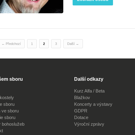
← Předchozí
1
2
3
Další →
šem sboru
Další odkazy
Kurz Alfa / Beta
kostely
Blažkov
ve sboru
Koncerty a výstavy
 ve sboru
GDPR
ie sboru
Dotace
v bohoslužeb
Výroční zprávy
kt