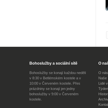
Bohoslužby a sociální sítě
O na
Bohoslužby se konají každou neděli
O nás
v 8:30 v Betlémském kostele a v
Naše 
10:00 v Červeném kostele. Přes
Lidé 
prázdniny se konají jen jedny
Týden
bohoslužby v 9:00 v Červeném
Histor
kostele.
Archi
Konta