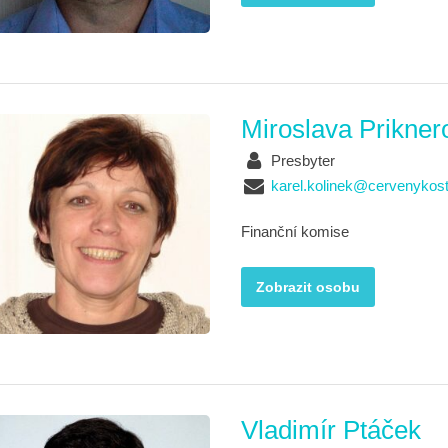
Miroslava Prikner
Presbyter
karel.kolinek@cervenykost
Finanční komise
Zobrazit osobu
Vladimír Ptáček