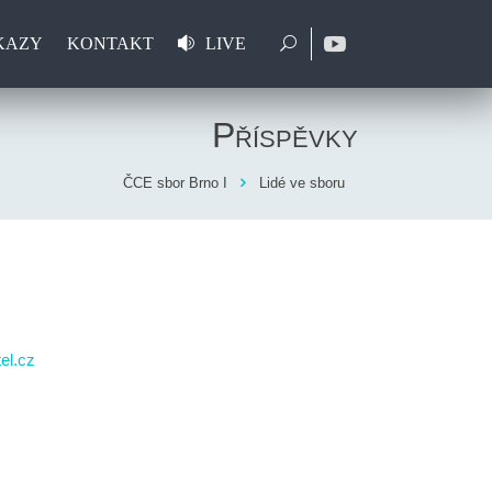
KAZY
KONTAKT
LIVE
Příspěvky
ČCE sbor Brno I
Lidé ve sboru
el.cz