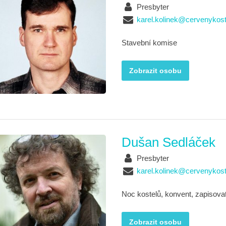
Presbyter
karel.kolinek@cervenykost
Stavební komise
Zobrazit osobu
Dušan Sedláček
Presbyter
karel.kolinek@cervenykost
Noc kostelů, konvent, zapisovat
Zobrazit osobu