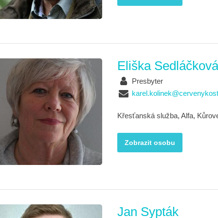
Eliška Sedláčkov
Presbyter
karel.kolinek@cervenykost
Křesťanská služba, Alfa, Kůrov
Zobrazit osobu
Jan Sypták