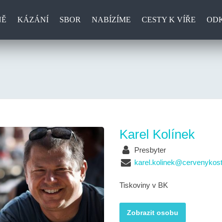
NĚ
KÁZÁNÍ
SBOR
NABÍZÍME
CESTY K VÍŘE
OD
Karel Kolínek
Presbyter
karel.kolinek@cervenykost
Tiskoviny v BK
Zobrazit osobu