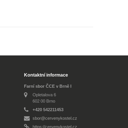
Kontaktní informace
Farní sbor ČCE v Brně I
Opletalova 6
602 00 Brno
+420 542211453
sbor@cervenykostel.cz
https://cervenykostel.cz