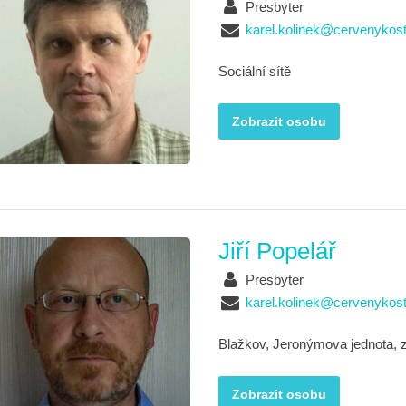
Presbyter
karel.kolinek@cervenykost
Sociální sítě
Zobrazit osobu
Jiří Popelář
Presbyter
karel.kolinek@cervenykost
Blažkov, Jeronýmova jednota, 
Zobrazit osobu