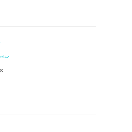
á
el.cz
ec