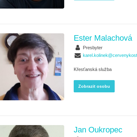
Ester Malachová
Presbyter
karel.kolinek@cervenykost
Křesťanská služba
Zobrazit osobu
Jan Oukropec