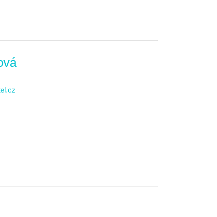
ová
el.cz