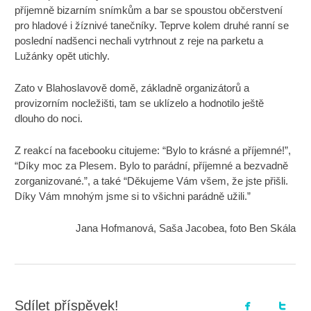
příjemně bizarním snímkům a bar se spoustou občerstvení
pro hladové i žíznivé tanečníky. Teprve kolem druhé ranní se
poslední nadšenci nechali vytrhnout z reje na parketu a
Lužánky opět utichly.
Zato v Blahoslavově domě, základně organizátorů a
provizorním nocležišti, tam se uklízelo a hodnotilo ještě
dlouho do noci.
Z reakcí na facebooku citujeme: “Bylo to krásné a příjemné!”,
“Díky moc za Plesem. Bylo to parádní, příjemné a bezvadně
zorganizované.”, a také “Děkujeme Vám všem, že jste přišli.
Díky Vám mnohým jsme si to všichni parádně užili.”
Jana Hofmanová, Saša Jacobea, foto Ben Skála
Sdílet příspěvek!