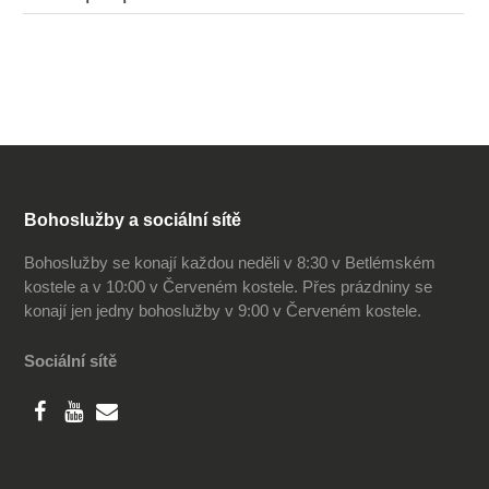
Bohoslužby a sociální sítě
Bohoslužby se konají každou neděli v 8:30 v Betlémském
kostele a v 10:00 v Červeném kostele. Přes prázdniny se
konají jen jedny bohoslužby v 9:00 v Červeném kostele.
Sociální sítě