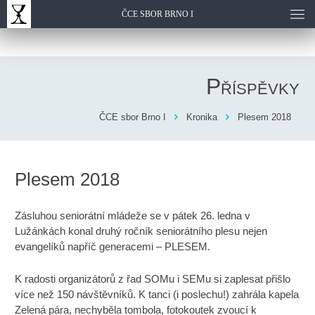
ČCE SBOR BRNO I
Příspěvky
ČCE sbor Brno I
Kronika
Plesem 2018
Plesem 2018
Zásluhou seniorátní mládeže se v pátek 26. ledna v
Lužánkách konal druhý ročník seniorátního plesu nejen
evangelíků napříč generacemi – PLESEM.
K radosti organizátorů z řad SOMu i SEMu si zaplesat přišlo
více než 150 návštěvníků. K tanci (i poslechu!) zahrála kapela
Zelená pára, nechyběla tombola, fotokoutek zvoucí k