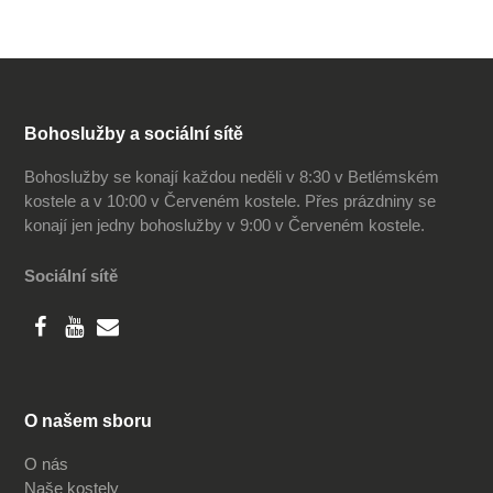
Bohoslužby a sociální sítě
Bohoslužby se konají každou neděli v 8:30 v Betlémském
kostele a v 10:00 v Červeném kostele. Přes prázdniny se
konají jen jedny bohoslužby v 9:00 v Červeném kostele.
Sociální sítě
O našem sboru
O nás
Naše kostely