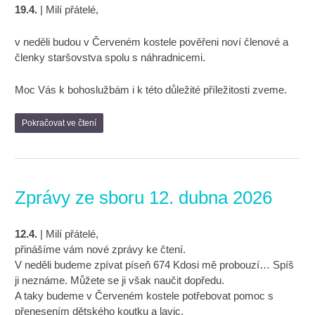
19.4.
| Milí přátelé,
v neděli budou v Červeném kostele pověřeni noví členové a
členky staršovstva spolu s náhradnicemi.
Moc Vás k bohoslužbám i k této důležité příležitosti zveme.
Pokračovat ve čtení
Zprávy ze sboru 12. dubna 2026
12.4.
| Milí přátelé,
přinášíme vám nové zprávy ke čtení.
V neděli budeme zpívat píseň 674 Kdosi mě probouzí… Spíš
ji neznáme. Můžete se ji však naučit dopředu.
A taky budeme v Červeném kostele potřebovat pomoc s
přenesením dětského koutku a lavic.