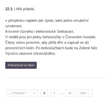
22.3.
| Milí přátelé,
v příspěvku najdete pár zpráv, také jedno smuteční
oznámení.
A kromě různého i elektronické Setkávání.
V neděli jsou jen jedny bohoslužby v Červeném kostele.
Členy sboru prosíme, aby přišli dřív a zapsali se do
prezenčních listin. Po bohoslužbách bude na Zelené faře
Výroční sborové shromáždění.
Pokračovat ve čtení
…
← Předchozí
1
2
3
36
Další →