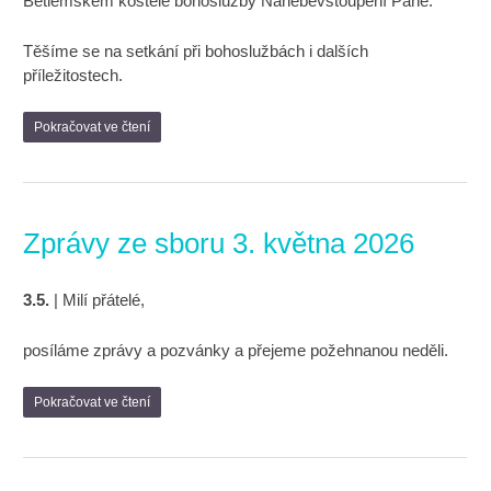
Betlémském kostele bohoslužby Nanebevstoupení Páně.
Těšíme se na setkání při bohoslužbách i dalších
příležitostech.
Pokračovat ve čtení
Zprávy ze sboru 3. května 2026
3.5.
| Milí přátelé,
posíláme zprávy a pozvánky a přejeme požehnanou neděli.
Pokračovat ve čtení