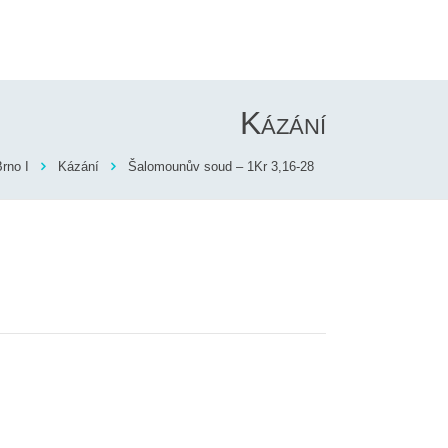
Kázání
rno I
Kázání
Šalomounův soud – 1Kr 3,16-28