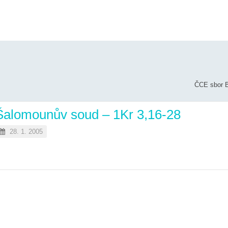
ČCE sbor B
Šalomounův soud – 1Kr 3,16-28
28. 1. 2005