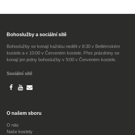
Bohoslužby a sociální sítě
Bohoslužby se konají každou neděli v 8:30 v Betlémském
kostele a v 10:00 v Červeném kostele. Přes prázdniny se
konají jen jedny bohoslužby v 9:00 v Červeném kostele.
Sociální sítě
O našem sboru
O nás
Naše kostely