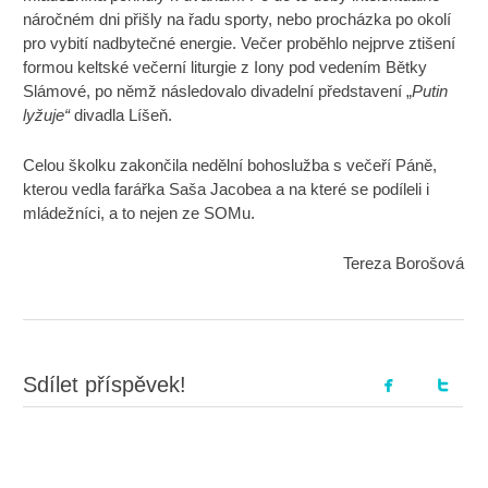
náročném dni přišly na řadu sporty, nebo procházka po okolí
pro vybití nadbytečné energie. Večer proběhlo nejprve ztišení
formou keltské večerní liturgie z Iony pod vedením Bětky
Slámové, po němž následovalo divadelní představení „
Putin
lyžuje“
divadla Líšeň.
Celou školku zakončila nedělní bohoslužba s večeří Páně,
kterou vedla farářka Saša Jacobea a na které se podíleli i
mládežníci, a to nejen ze SOMu.
Tereza Borošová
Sdílet příspěvek!