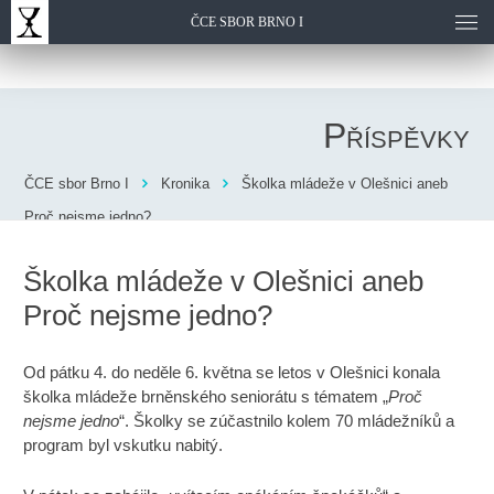
ČCE SBOR BRNO I
Příspěvky
ČCE sbor Brno I
Kronika
Školka mládeže v Olešnici aneb
Proč nejsme jedno?
Školka mládeže v Olešnici aneb
Proč nejsme jedno?
Od pátku 4. do neděle 6. května se letos v Olešnici konala
školka mládeže brněnského seniorátu s tématem „
Proč
nejsme jedno
“. Školky se zúčastnilo kolem 70 mládežníků a
program byl vskutku nabitý.