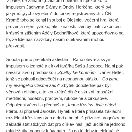
V pátek se zahájilo „uvítacím opékáním špekáčků“ a
impulsem Jáchyma Slámy a Ondry Horkého, který byl
jakýmsi „rychlovýletem“ do církví registrovaných v ČR.
Kromě toho se konal i souboj o Olešnici, večerní hra, která
prověřila nejen fyzičku, ale i znalosti. Den byl pak zakončen
krásným ztišením Adély Bednaříkové, které upozorňovalo na
to, že lidé nás navzdory našim očekáváním mohou
překvapit.
Sobota přímo přetékala aktivitami. Ráno otevřela svým
impulsem o jednotě a církvi farářka Saša Jacobea. Na ni pak
navázal svou přednáškou „
Zpátky ke kořenům
“ Daniel Heller,
jenž se pokusil odpovědět na nesnadnou otázku: „
Co jsme
my evangelíci vlastně zač?
“ Zbytek dopoledne pak byl
věnován dílnám, a to konkrétně dílně diskuzní, masážní,
meditační, hudební, pracovní, rukodělné a cirkusové.
Odpoledni vévodila přednáška „
Jeden Kristus, tisíc církví
“,
kterou si připravil Jaroslav Hynek a která přinášela základní
rozdělení křesťanských církví a ne příliš příznivé prognózy na
základě statistických dat pro církev naši, jež určitě ne jednoho
mládežníka pohnuly k úvahám. Po do té doby intelektuálně