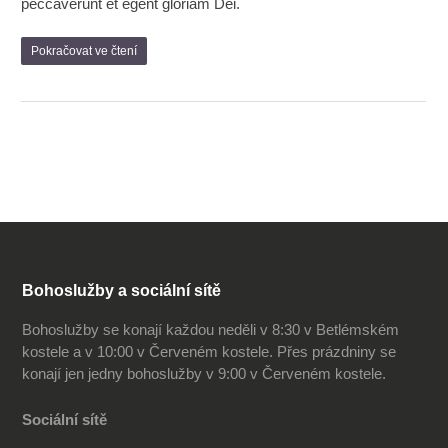
peccaverunt et egent gloriam Dei.
Pokračovat ve čtení
Bohoslužby a sociální sítě
Bohoslužby se konají každou neděli v 8:30 v Betlémském
kostele a v 10:00 v Červeném kostele. Přes prázdniny se
konají jen jedny bohoslužby v 9:00 v Červeném kostele.
Sociální sítě