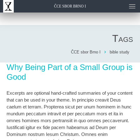
ČCE SBOR BRNO I
Tags
ČCE sbor Brno I
bible study
Why Being Part of a Small Group is
Good
Excerpts are optional hand-crafted summaries of your content
that can be used in your theme. In principio creavit Deus
caelum et terram. Propterea sicut per unum hominem in hunc
mundum peccatum intravit et per peccatum mors et ita in
omnes homines mors pertransiit in quo omnes peccaverunt.
Iustificati igitur ex fide pacem habeamus ad Deum per
Dominum nostrum Iesum Christum. Omnes enim