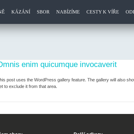
NĚ
KÁZÁNÍ
SBOR
NABÍZÍME
CESTY K VÍŘE
OD
Omnis enim quicumque invocaverit
his post uses the WordPress gallery feature. The gallery will also sh
et to exclude it from that area.