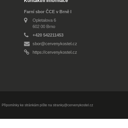
Kontaktní informace
Farní sbor ČCE v Brně I
Opletalova 6
602 00 Brno
+420 542211453
sbor@cervenykostel.cz
https://cervenykostel.cz
Připomínky ke stránkám pište na
stranky@cervenykostel.cz