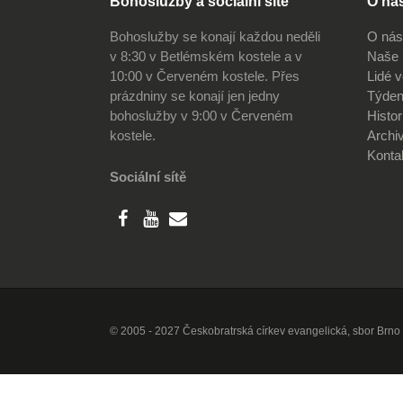
Bohoslužby a sociální sítě
O na
Bohoslužby se konají každou neděli
O nás
v 8:30 v Betlémském kostele a v
Naše 
10:00 v Červeném kostele. Přes
Lidé 
prázdniny se konají jen jedny
Týden
bohoslužby v 9:00 v Červeném
Histor
kostele.
Archi
Konta
Sociální sítě
© 2005 - 2027 Českobratrská církev evangelická, sbor Brno 