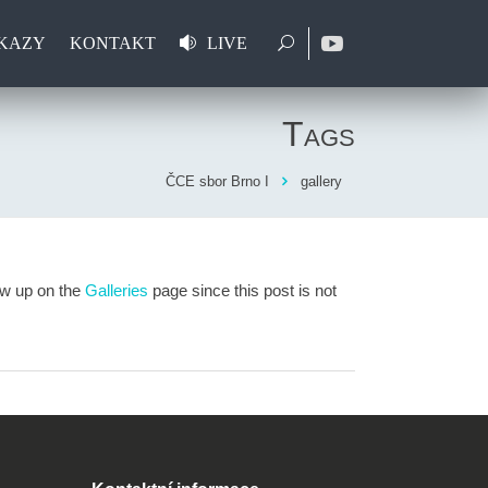
KAZY
KONTAKT
LIVE
Tags
ČCE sbor Brno I
gallery
ow up on the
Galleries
page since this post is not