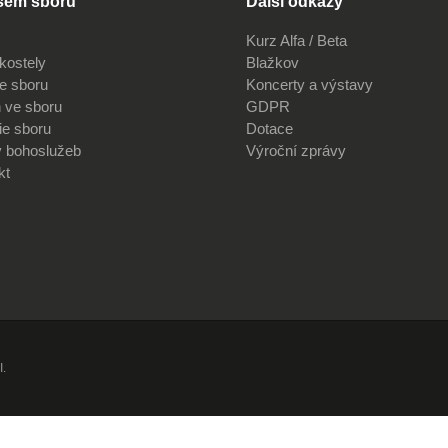
šem sboru
Další odkazy
Kurz Alfa / Beta
kostely
Blažkov
ve sboru
Koncerty a výstavy
 ve sboru
GDPR
ie sboru
Dotace
v bohoslužeb
Výroční zprávy
kt
I.