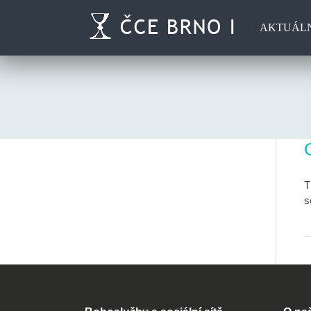
AKTUÁL
T
s