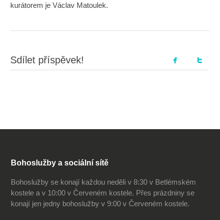
kurátorem je Václav Matoulek.
Sdílet příspěvek!
Bohoslužby a sociální sítě
Bohoslužby se konají každou neděli v 8:30 v Betlémském
kostele a v 10:00 v Červeném kostele. Přes prázdniny se
konají jen jedny bohoslužby v 9:00 v Červeném kostele.