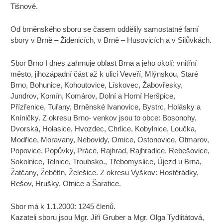
Tišnově.
Od brněnského sboru se časem oddělily samostatné farní
sbory v Brně – Židenicích, v Brně – Husovicích a v Silůvkách.
Sbor Brno I dnes zahrnuje oblast Brna a jeho okolí: vnitřní
město, jihozápadní část až k ulici Veveří, Mlýnskou, Staré
Brno, Bohunice, Kohoutovice, Lískovec, Žabovřesky,
Jundrov, Komín, Komárov, Dolní a Horní Heršpice,
Přízřenice, Tuřany, Brněnské Ivanovice, Bystrc, Holásky a
Kníničky. Z okresu Brno- venkov jsou to obce: Bosonohy,
Dvorská, Holasice, Hvozdec, Chrlice, Kobylnice, Loučka,
Modřice, Moravany, Nebovidy, Omice, Ostonovice, Otmarov,
Popovice, Popůvky, Práce, Rajhrad, Rajhradice, Rebešovice,
Sokolnice, Telnice, Troubsko., Třebomyslice, Újezd u Brna,
Žatčany, Žebětín, Želešice. Z okresu Vyškov: Hostěrádky,
Rešov, Hrušky, Otnice a Šaratice.
Sbor má k 1.1.2000: 1245 členů.
Kazateli sboru jsou Mgr. Jiří Gruber a Mgr. Olga Tydlitátová,