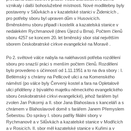
vznikaly i další bohoslužebné místnosti. Nové modlitebny byly
postaveny v Silůvkách a v kazatelské stanici v Židenicích ,
pro potřeby sboru byl upraven dům v Husovicích.
Brněnskému sboru připadl i kostelík a kazatelská stanice v
nedalekém Rychmanově (dnes Újezd u Brna). Počtem členů
sboru 4257 se koncem 20. let brněnský sbor stal největším
sborem českobratrské církve evangelické na Moravě .
Po 2. světové válce nabyla na naléhavosti potřeba rozdělení
sboru pro snazší práci s menším počtem členů. Rozdělení
bylo provedeno s účinností od 1.11.1951 a to na dva sbory : I.
Betlémský s chrámy na Pellicově ulici a na Komenského
náměstí (po válce byly Červený kostel a fara na Opletalově
ulici přiděleny z bývalého majetku německého evangelického
sboru českobratrské církvi evangelické), jehož farářem byl
zvolen Jan Pokorný a II. sbor Jana Blahoslava s kanceláří a s
chrámem v Blahoslavově domě s farářem Janem Přemyslem
Šebestou. Do správy I. sboru patřily filiální sbory v
Rychmanově a v Silůvkách a kazatelské stanice v Modřicích
a v Rosicích. II. sbor měl kazatelské stanice v Kuřimi a v