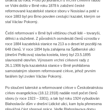
dvakrát do roka. Proto po jednáních s vrchní církevní radou
ve Vídni došlo v Brně roku 1878 k založení české
reformované kazatelské stanice sboru v Nosislavi a poté v
roce 1883 byl pro Brno povolen cestující kazatel, kterým se
stal Václav Pokorný.
Čeští reformovaní v Brně byli většinou chudí lidé – tovaryši,
dělníci a služebné. Z původních osmdesáti členů vzrostla v
roce 1884 kazatelská stanice na 213 a o deset let později na
648 členů. V roce 1894 byla zahájena na Špilberské ulici
(dnešní Pellicova) stavba kostela, který byl 23.5.1895
slavnostně otevřen. Výnosem vrchní církevní rady z
26.1.1906 byla kazatelská stanice v Brně prohlášena
samostatným sborem reformované církve, jehož prvním
farářem byl zvolen Václav Pokorný.
Po sloučení luterské a reformované církve v Českobratrskou
církev evangelickou (18.12.1918) nadále rostl počet členů
sboru (v roce 1923 – 3301), a tak byl roku 1924 vybudován
Blahoslavův dům v dnešní Lidické ulici, kam byla přenesena
převážná část sborové práce. Vedle Blahoslavova domu