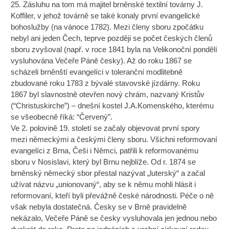
25. Zásluhu na tom má majitel brněnské textilní továrny J.
Koffiler, v jehož továrně se také konaly první evangelické
bohoslužby (na vánoce 1782). Mezi členy sboru zpočátku
nebyl ani jeden Čech, teprve později se počet českých členů
sboru zvyšoval (např. v roce 1841 byla na Velikonoční pondělí
vysluhována Večeře Páně česky). Až do roku 1867 se
scházeli brněnští evangelíci v toleranční modlitebně
zbudované roku 1783 z bývalé stavovské jízdárny. Roku
1867 byl slavnostně otevřen nový chrám, nazvaný Kristův
(“Christuskirche”) – dnešní kostel J.A.Komenského, kterému
se všeobecně říká: “Červený”.
Ve 2. polovině 19. století se začaly objevovat první spory
mezi německými a českými členy sboru. Všichni reformovaní
evangelíci z Brna, Češi i Němci, patřili k reformovanému
sboru v Nosislavi, který byl Brnu nejblíže. Od r. 1874 se
brněnský německý sbor přestal nazývat „luterský“ a začal
užívat názvu „unionovaný“, aby se k němu mohli hlásit i
reformovaní, kteří byli převážně české národnosti. Péče o ně
však nebyla dostatečná. Česky se v Brně pravidelně
nekázalo, Večeře Páně se česky vysluhovala jen jednou nebo