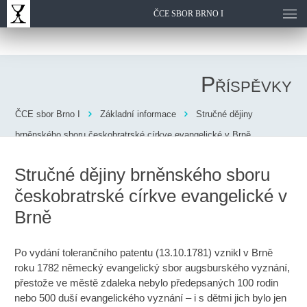
ČCE SBOR BRNO I
Příspěvky
ČCE sbor Brno I
Základní informace
Stručné dějiny
brněnského sboru českobratrské církve evangelické v Brně
Stručné dějiny brněnského sboru
českobratrské církve evangelické v
Brně
Po vydání tolerančního patentu (13.10.1781) vznikl v Brně
roku 1782 německý evangelický sbor augsburského vyznání,
přestože ve městě zdaleka nebylo předepsaných 100 rodin
nebo 500 duší evangelického vyznání – i s dětmi jich bylo jen