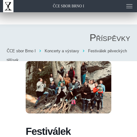
ČCE SBOR BRNO I
Příspěvky
ČCE sbor Brno I
Koncerty a výstavy
Festiválek pěveckých
tělísek
Festiválek