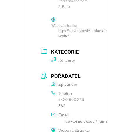
Komenského nám.
2, Brno
Webová stránka
https://cervenykostel.cz/locations/cerveny-
kostel/
KATEGORIE
Koncerty
POŘADATEL
Zpívárium
Telefon
+420 603 249
382
Email
traktorakrokodyl@gmail.com
Webová stránka