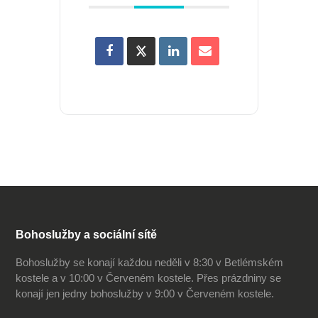
Bohoslužby a sociální sítě
Bohoslužby se konají každou neděli v 8:30 v Betlémském
kostele a v 10:00 v Červeném kostele. Přes prázdniny se
konají jen jedny bohoslužby v 9:00 v Červeném kostele.