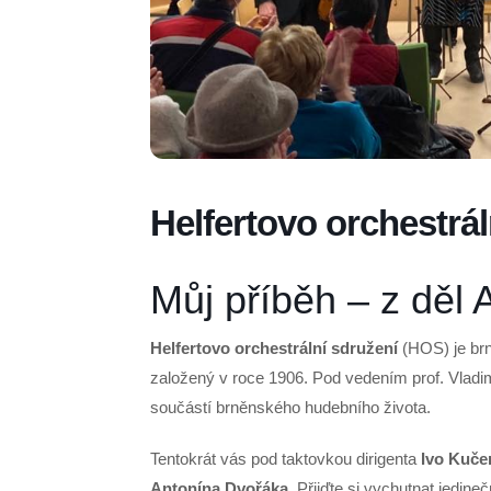
Helfertovo orchestrál
Můj příběh – z děl
Helfertovo orchestrální sdružení
(HOS) je brně
založený v roce 1906. Pod vedením prof. Vladi
součástí brněnského hudebního života.
Tentokrát vás pod taktovkou dirigenta
Ivo Kuče
Antonína Dvořáka
. Přijďte si vychutnat jedineč