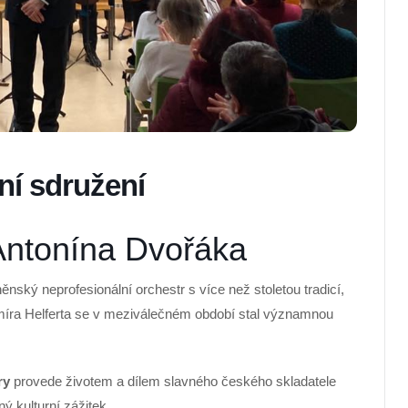
ní sdružení
 Antonína Dvořáka
nský neprofesionální orchestr s více než stoletou tradicí,
míra Helferta se v meziválečném období stal významnou
ry
provede životem a dílem slavného českého skladatele
ný kulturní zážitek.