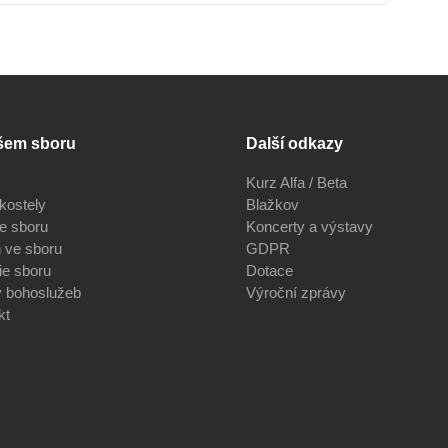
šem sboru
Další odkazy
Kurz Alfa / Beta
kostely
Blažkov
ve sboru
Koncerty a výstavy
 ve sboru
GDPR
ie sboru
Dotace
v bohoslužeb
Výroční zprávy
kt