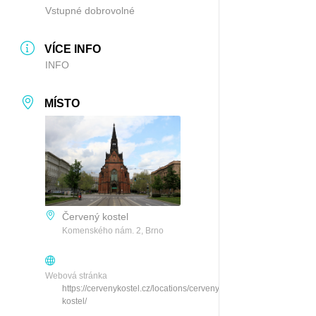
Vstupné dobrovolné
VÍCE INFO
INFO
MÍSTO
Červený kostel
Komenského nám. 2, Brno
Webová stránka
https://cervenykostel.cz/locations/cerveny-
kostel/