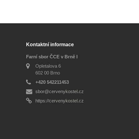
Kontaktní informace
Farní sbor ČCE v Brně I
Opletalova 6
602 00 Brno
+420 542211453
sbor@cervenykostel.cz
https://cervenykostel.cz