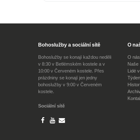
Bohoslužby a sociální sítě
O na
Bohoslužby se konají každou neděli
O nás
v 8:30 v Betlémském kostele a v
Naše 
10:00 v Červeném kostele. Přes
Lidé 
prázdniny se konají jen jedny
Týden
bohoslužby v 9:00 v Červeném
Histor
kostele.
Archi
Konta
Sociální sítě