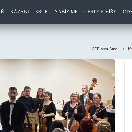
NĚ
KÁZÁNÍ
SBOR
NABÍZÍME
CESTY K VÍŘE
OD
ČCE sbor Brno I
Ko