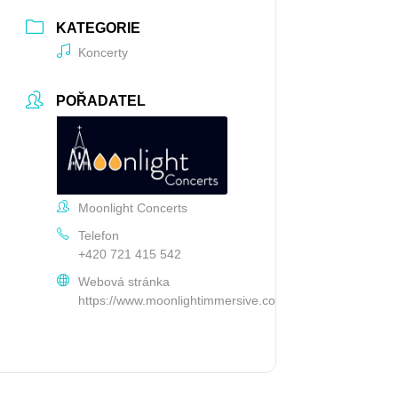
KATEGORIE
Koncerty
POŘADATEL
Moonlight Concerts
Telefon
+420 721 415 542
Webová stránka
https://www.moonlightimmersive.com/cs