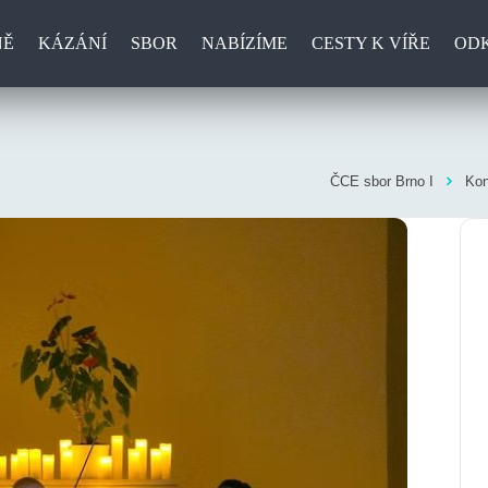
NĚ
KÁZÁNÍ
SBOR
NABÍZÍME
CESTY K VÍŘE
OD
ČCE sbor Brno I
Kon