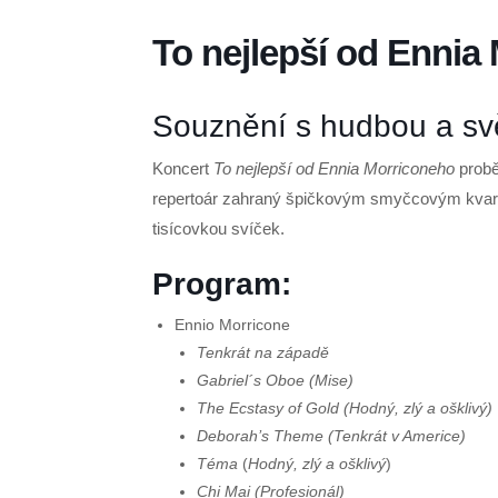
To nejlepší od Ennia
Souznění s hudbou a sv
Koncert
To nejlepší od Ennia Morriconeho
probě
repertoár zahraný špičkovým smyčcovým kvart
tisícovkou svíček.
Program:
Ennio Morricone
Tenkrát na západě
Gabriel´s Oboe (Mise)
The Ecstasy of Gold (Hodný, zlý a ošklivý)
Deborah’s Theme (Tenkrát v Americe)
Téma
(
Hodný, zlý a ošklivý
)
Chi Mai (Profesionál)