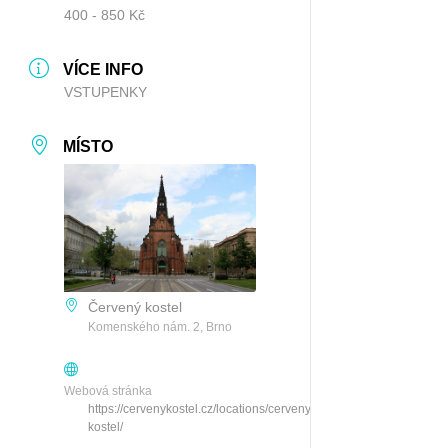
400 - 850 Kč
VÍCE INFO
VSTUPENKY
MÍSTO
Červený kostel
Komenského nám. 2, Brno
Webová stránka
https://cervenykostel.cz/locations/cerveny-
kostel/