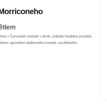
 Morriconeho
ětlem
hne v Červeném kostele v Brně. Unikátní hudební prožitek,
etem uprostřed nádherného kostela, osvětleného