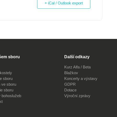
+ iCal / Outlook export
šem sboru
Další odkazy
Kurz Alfa / Beta
kostely
Blažkov
ve sboru
Koncerty a výstavy
 ve sboru
GDPR
ie sboru
Dotace
v bohoslužeb
Výroční zprávy
kt