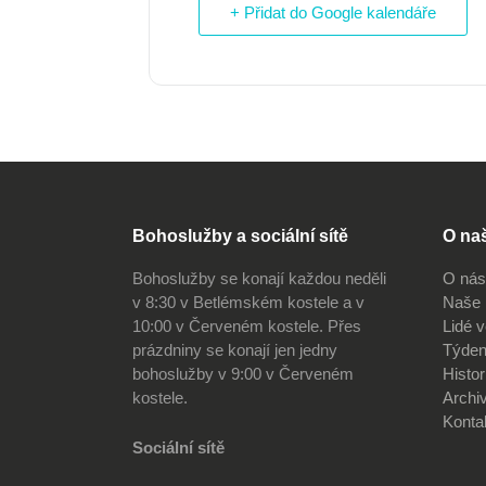
+ Přidat do Google kalendáře
Bohoslužby a sociální sítě
O na
Bohoslužby se konají každou neděli
O nás
v 8:30 v Betlémském kostele a v
Naše 
10:00 v Červeném kostele. Přes
Lidé 
prázdniny se konají jen jedny
Týden
bohoslužby v 9:00 v Červeném
Histor
kostele.
Archi
Konta
Sociální sítě