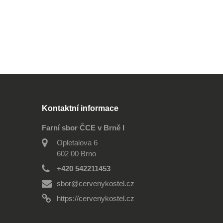
Kontaktní informace
Farní sbor ČCE v Brně I
Opletalova 6
602 00 Brno
+420 542211453
sbor@cervenykostel.cz
https://cervenykostel.cz