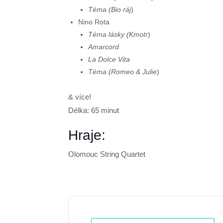
Téma
(Bio ráj
)
Nino Rota
Téma lásky
(Kmotr
)
Amarcord
La Dolce Vita
Téma
(Romeo & Julie
)
& více!
Délka: 65 minut
Hraje:
Olomouc String Quartet