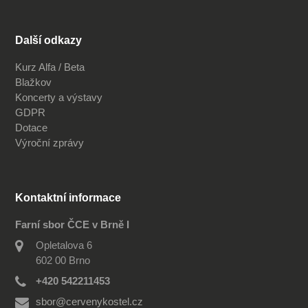
Další odkazy
Kurz Alfa / Beta
Blažkov
Koncerty a výstavy
GDPR
Dotace
Výroční zprávy
Kontaktní informace
Farní sbor ČCE v Brně I
Opletalova 6
602 00 Brno
+420 542211453
sbor@cervenykostel.cz