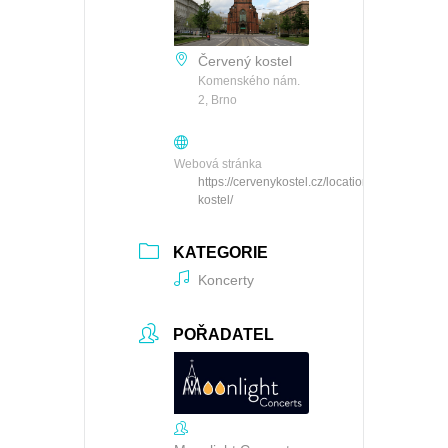
Červený kostel
Komenského nám.
2, Brno
Webová stránka
https://cervenykostel.cz/locations/cerveny-
kostel/
KATEGORIE
Koncerty
POŘADATEL