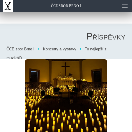
ČCE SBOR BRNO I
Příspěvky
ČCE sbor Brno I
Koncerty a výstavy
To nejlepší z
muzikálů