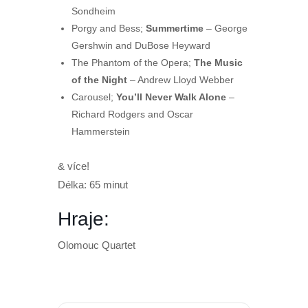
Sondheim
Porgy and Bess;
Summertime
– George
Gershwin and DuBose Heyward
The Phantom of the Opera;
The Music
of the Night
– Andrew Lloyd Webber
Carousel;
You’ll Never Walk Alone
–
Richard Rodgers and Oscar
Hammerstein
& více!
Délka: 65 minut
Hraje:
Olomouc Quartet