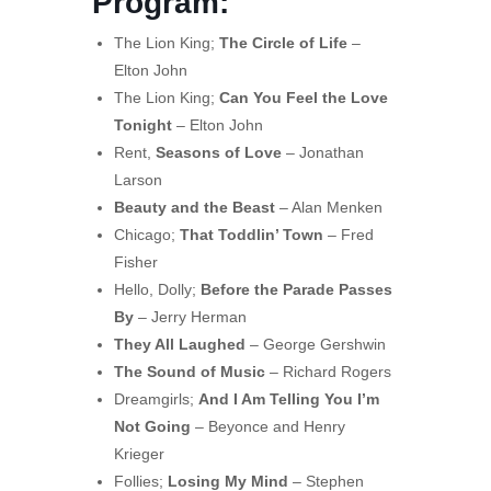
Program:
The Lion King;
The Circle of Life
–
Elton John
The Lion King;
Can You Feel the Love
Tonight
– Elton John
Rent,
Seasons of Love
– Jonathan
Larson
Beauty and the Beast
– Alan Menken
Chicago;
That Toddlin’ Town
– Fred
Fisher
Hello, Dolly;
Before the Parade Passes
By
– Jerry Herman
They All Laughed
– George Gershwin
The Sound of Music
– Richard Rogers
Dreamgirls;
And I Am Telling You I’m
Not Going
– Beyonce and Henry
Krieger
Follies;
Losing My Mind
– Stephen