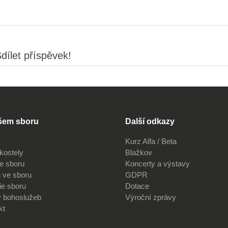
dílet příspěvek!
šem sboru
Další odkazy
Kurz Alfa / Beta
kostely
Blažkov
ve sboru
Koncerty a výstavy
 ve sboru
GDPR
ie sboru
Dotace
v bohoslužeb
Výroční zprávy
kt