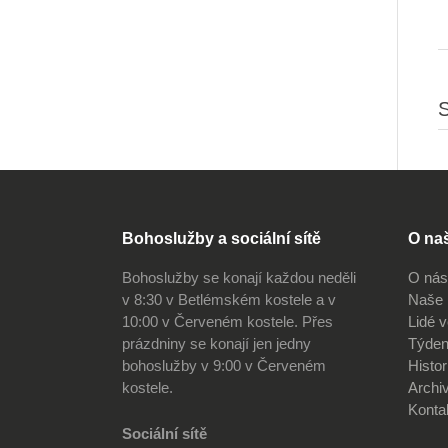
S
Bohoslužby a sociální sítě
O na
Bohoslužby se konají každou neděli
O nás
v 8:30 v Betlémském kostele a v
Naše 
10:00 v Červeném kostele. Přes
Lidé 
prázdniny se konají jen jedny
Týden
bohoslužby v 9:00 v Červeném
Histor
kostele.
Archi
Konta
Sociální sítě