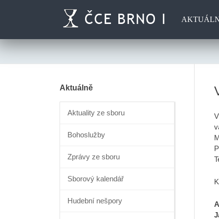
AKTUÁL
Aktuálně
Aktuality ze sboru
V
v
Bohoslužby
M
P
Zprávy ze sboru
T
Sborový kalendář
K
Hudební nešpory
A
J