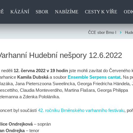
NĚ
KÁZÁNÍ
SBOR
NABÍZÍME
CESTY K VÍŘE
OD
ČCE sbor Brno I
Hude
Varhanní Hudební nešpory 12.6.2022
 neděli
12. června 2022
v 19 hodin
jste mohli zavítat do Červeného k
arhanice
Kamila Dubská
a soubor
Ensemble Serpens cantat
.
Na po
azáka, Jana Pieterszoona Sweelincka, Georga Friedricha Händela, 
escettiho, Claudia Monteverdiho, Martina Flašara, Georga Philippa
elemanna a Zdenka Pololáníka.
oncert byl součástí
42. ročníku Brněnského varhanního festivalu
, po
lice Ondrejková
– soprán
an Ondrejka
– tenor