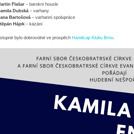
artin Flašar
– barokní housle
amila Dubská
– varhany
ana Bartošová
– varhanní spolupráce
těpán Hájek
– kázání
stupné bylo dobrovolné ve prospěch
Handicap Klubu Brno
.