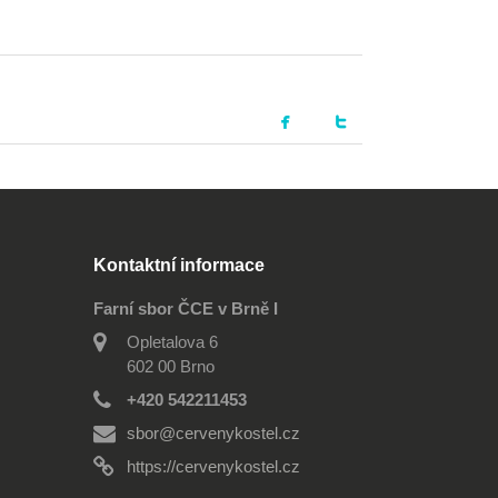
Kontaktní informace
Farní sbor ČCE v Brně I
Opletalova 6
602 00 Brno
+420 542211453
sbor@cervenykostel.cz
https://cervenykostel.cz