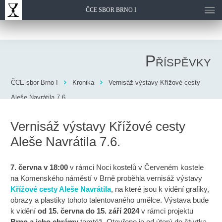
ČCE SBOR BRNO I
Příspěvky
ČCE sbor Brno I
Kronika
Vernisáž výstavy Křížové cesty
Aleše Navrátila 7.6.
Vernisáž výstavy Křížové cesty
Aleše Navrátila 7.6.
7. června v 18:00
v rámci Noci kostelů v Červeném kostele
na Komenského náměstí v Brně proběhla vernisáž výstavy
Křížové cesty Aleše Navrátila
, na které jsou k vidění grafiky,
obrazy a plastiky tohoto talentovaného umělce. Výstava bude
k vidění
od 15. června do 15. září 2024
v rámci projektu
Brno a jeho chrámy
tamtéž. Otevřeno je od úterý do čtvrtka