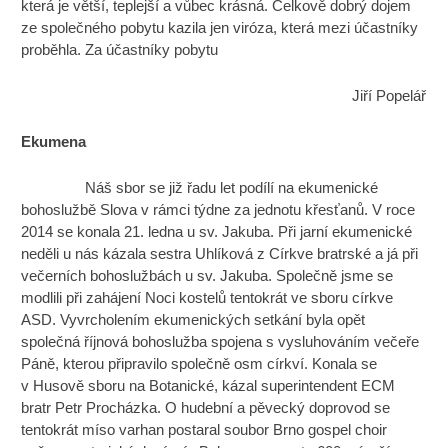
která je větší, teplejší a vůbec krásná. Celkově dobrý dojem
ze společného pobytu kazila jen viróza, která mezi účastníky
proběhla. Za účastníky pobytu
Jiří Popelář
Ekumena
Náš sbor se již řadu let podílí na ekumenické
bohoslužbě Slova v rámci týdne za jednotu křesťanů. V roce
2014 se konala 21. ledna u sv. Jakuba. Při jarní ekumenické
neděli u nás kázala sestra Uhlíková z Církve bratrské a já při
večerních bohoslužbách u sv. Jakuba. Společně jsme se
modlili při zahájení Noci kostelů tentokrát ve sboru církve
ASD. Vyvrcholením ekumenických setkání byla opět
společná říjnová bohoslužba spojena s vysluhováním večeře
Páně, kterou připravilo společně osm církví. Konala se
v Husově sboru na Botanické, kázal superintendent ECM
bratr Petr Procházka. O hudební a pěvecký doprovod se
tentokrát míso varhan postaral soubor Brno gospel choir