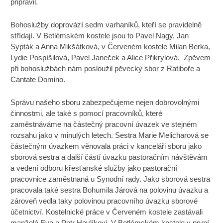
připravil.
Bohoslužby doprovází sedm varhaníků, kteří se pravidelně
střídají. V Betlémském kostele jsou to Pavel Nagy, Jan
Sypták a Anna Mikšátková, v Červeném kostele Milan Berka,
Lydie Pospíšilová, Pavel Janeček a Alice Přikrylová. Zpěvem
při bohoslužbách nám posloužil pěvecký sbor z Ratiboře a
Cantate Domino.
Správu našeho sboru zabezpečujeme nejen dobrovolnými
činnostmi, ale také s pomocí pracovníků, které
zaměstnáváme na částečný pracovní úvazek ve stejném
rozsahu jako v minulých letech. Sestra Marie Melicharová se
částečným úvazkem věnovala práci v kanceláři sboru jako
sborová sestra a další částí úvazku pastoračním návštěvám
a vedení odboru křesťanské služby jako pastorační
pracovnice zaměstnaná u Synodní rady. Jako sborová sestra
pracovala také sestra Bohumila Járová na polovinu úvazku a
zároveň vedla taky polovinou pracovního úvazku sborové
účetnictví. Kostelnické práce v Červeném kostele zastávali
manželé Eva a Petr Havlíkovi. V Betlémském kostele v první