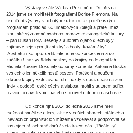
Výstavy v sále Václava Pokorného: Do března
2014 jsme se mohli těšit fotografiemi Borise Filemona. Na
ukončení výstavy s bohatým kulturním a společenským
programem přišlo asi 60 umělcových kolegů a přátel, mezi
nimi také významná osobnost moravské evangelické kultury
– pan Dušan Holý. Besedy s autorem o jeho dílech byly
zajímavé nejen pro „třicátníky“ a hosty „kavárničky“.
Abstraktní kompozice B. Filemona od konce června do
začátku října vystřídaly pohledy do krajiny na fotografiích
Michala Kováře. Dokonalý odborný komentář Antonína Bučka
vyslechlo jen několik hostů besedy. Potěšení a poučení
o kráse krajiny vzdělávané lidmi někdy k obrazu ráje na zemi,
jindy k podobě lidské pýchy a slabosti mohli s autorem sdílet
pravidelní návštěvníci našeho sborového domu i naši hosté.
Od konce října 2014 do ledna 2015 jsme měli
možnost poučit se o tom, jak se v našich sborech, státních a
nevládních organizacích můžeme vzdělávat a podporovat se
navzájem při ochraně darů života kolem nás. „Třicátníky“
s dětmi poučila o možnostech ekologické výchovy Zora