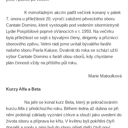
K mimořádným akcím patřil večírek konaný v pátek
7. února u příležitosti 20. výročí založení pěveckého sboru
Cantate Domino, které vystoupilo pod vedením sbormistryně
Lydie Pospíšilové poprvé oVánocích v r. 1993. Na večírku
byla příležitost se sejít s bývalými členy, dirigenty a příznivci
sborového zpěvu. Velmi rádi jsme uvítali bývalého faráře
našeho sboru Pavla Kaluse. Dvakrát do roka se schází užší
výbor Cantate Domino s faráři obou sborů, kdy chystáme
plán činnosti vždy na příštího půl roku.
Marie Matoulková
Kurzy Alfa a Beta
Na jaře se konal kurz Beta, který je pokračováním
kurzu Alfa z předchozího roku. Během ledna až dubna se při
něm probírají základy vyznání církve a slouží jako uvedení do
života sboru a příprava ke křtu. V květnu byli pokřtěni čtyři
dospělí a spolu s nimi byli do sboru přijati další čtyři noví