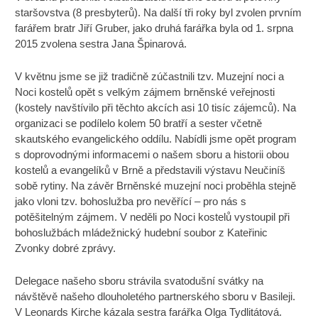
staršovstva (8 presbyterů). Na další tři roky byl zvolen prvním
farářem bratr Jiří Gruber, jako druhá farářka byla od 1. srpna
2015 zvolena sestra Jana Špinarová.
V květnu jsme se již tradičně zúčastnili tzv. Muzejní noci a
Noci kostelů opět s velkým zájmem brněnské veřejnosti
(kostely navštívilo při těchto akcích asi 10 tisíc zájemců). Na
organizaci se podílelo kolem 50 bratří a sester včetně
skautského evangelického oddílu. Nabídli jsme opět program
s doprovodnými informacemi o našem sboru a historii obou
kostelů a evangelíků v Brně a představili výstavu Neučiníš
sobě rytiny. Na závěr Brněnské muzejní noci proběhla stejně
jako vloni tzv. bohoslužba pro nevěřící – pro nás s
potěšitelným zájmem. V neděli po Noci kostelů vystoupil při
bohoslužbách mládežnický hudební soubor z Kateřinic
Zvonky dobré zprávy.
Delegace našeho sboru strávila svatodušní svátky na
návštěvě našeho dlouholetého partnerského sboru v Basileji.
V Leonards Kirche kázala sestra farářka Olga Tydlitátová.