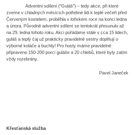
Adventní sdílení (“Guláš”) – tedy akce, při které
zveme v chladných měsících potřebné lidi k teplé večeři před
Červeným kostelem, proběhla v loňském roce na konci ledna
a února. Původně adventní sdílení se tentokrát přesunulo až
na 29. ledna tohoto roku. Akci pořádáme stále v cca 15 lidech,
guláš a teplý čaj už prakticky pravidelně sestry doplňují o
výborné koláče a buchty! Pro hosty máme pravidelně
připraveno 150-200 porcí guláše a 20 chlebů, které byly zatím
vždy rozebrány.
Pavel Janeček
Křesťanská služba