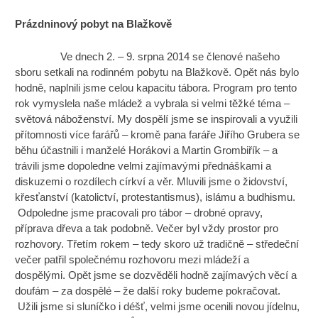
Prázdninový pobyt na Blažkově
Ve dnech 2. – 9. srpna 2014 se členové našeho
sboru setkali na rodinném pobytu na Blažkově. Opět nás bylo
hodně, naplnili jsme celou kapacitu tábora. Program pro tento
rok vymyslela naše mládež a vybrala si velmi těžké téma –
světová náboženství. My dospělí jsme se inspirovali a využili
přítomnosti více farářů – kromě pana faráře Jiřího Grubera se
běhu účastnili i manželé Horákovi a Martin Grombiřík – a
trávili jsme dopoledne velmi zajímavými přednáškami a
diskuzemi o rozdílech církví a věr. Mluvili jsme o židovství,
křesťanství (katolictví, protestantismus), islámu a budhismu.
Odpoledne jsme pracovali pro tábor – drobné opravy,
příprava dřeva a tak podobně. Večer byl vždy prostor pro
rozhovory. Třetím rokem – tedy skoro už tradičně – středeční
večer patřil společnému rozhovoru mezi mládeží a
dospělými. Opět jsme se dozvěděli hodně zajímavých věcí a
doufám – za dospělé – že další roky budeme pokračovat.
Užili jsme si sluníčko i déšť, velmi jsme ocenili novou jídelnu,