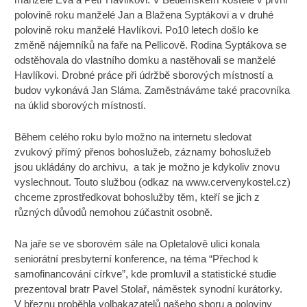
polovině roku manželé Jan a Blažena Syptákovi a v druhé
polovině roku manželé Havlíkovi. Po10 letech došlo ke
změně nájemníků na faře na Pellicově. Rodina Syptákova se
odstěhovala do vlastního domku a nastěhovali se manželé
Havlíkovi. Drobné práce při údržbě sborových místností a
budov vykonává Jan Sláma. Zaměstnáváme také pracovníka
na úklid sborových místností.
Během celého roku bylo možno na internetu sledovat
zvukový přímý přenos bohoslužeb, záznamy bohoslužeb
jsou ukládány do archivu, a tak je možno je kdykoliv znovu
vyslechnout. Touto službou (odkaz na www.cervenykostel.cz)
chceme zprostředkovat bohoslužby těm, kteří se jich z
různých důvodů nemohou zúčastnit osobně.
Na jaře se ve sborovém sále na Opletalově ulici konala
seniorátní presbyterní konference, na téma “Přechod k
samofinancování církve”, kde promluvil a statistické studie
prezentoval bratr Pavel Stolař, náměstek synodní kurátorky.
V březnu proběhla volbakazatelů našeho sboru a poloviny