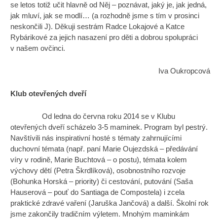
se letos totiž učit hlavně od Něj – poznávat, jaký je, jak jedná,
jak mluví, jak se modlí… (a rozhodně jsme s tím v prosinci
neskončili J). Děkuji sestrám Radce Lokajové a Katce
Rybárikové za jejich nasazení pro děti a dobrou spolupráci
v našem ovčinci.
Iva Oukropcová
Klub otevřených dveří
Od ledna do června roku 2014 se v Klubu
otevřených dveří scházelo 3-5 maminek. Program byl pestrý.
Navštívili nás inspirativní hosté s tématy zahrnujícími
duchovní témata (např. paní Marie Oujezdská – předávání
víry v rodině, Marie Buchtová – o postu), témata kolem
výchovy dětí (Petra Škrdlíková), osobnostního rozvoje
(Bohunka Horská – priority) či cestování, putování (Saša
Hauserová – pouť do Santiaga de Compostela) i zcela
praktické zdravé vaření (Jaruška Jančová) a další. Školní rok
jsme zakončily tradičním výletem. Mnohým maminkám