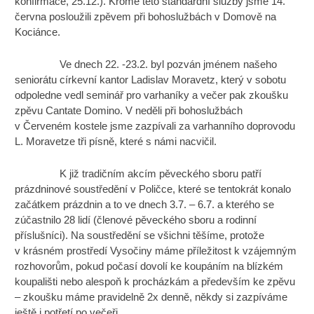
konfirmace, 25.12.). Kromě této standardní služby jsme 14.
června posloužili zpěvem při bohoslužbách v Domově na
Kociánce.
Ve dnech 22. -23.2. byl pozván jménem našeho
seniorátu církevní kantor Ladislav Moravetz, který v sobotu
odpoledne vedl seminář pro varhaníky a večer pak zkoušku
zpěvu Cantate Domino. V neděli při bohoslužbách
v Červeném kostele jsme zazpívali za varhanního doprovodu
L. Moravetze tři písně, které s námi nacvičil.
K již tradičním akcím pěveckého sboru patří
prázdninové soustředění v Poličce, které se tentokrát konalo
začátkem prázdnin a to ve dnech 3.7. – 6.7. a kterého se
zúčastnilo 28 lidí (členové pěveckého sboru a rodinní
příslušníci). Na soustředění se všichni těšíme, protože
v krásném prostředí Vysočiny máme příležitost k vzájemným
rozhovorům, pokud počasí dovolí ke koupáním na blízkém
koupališti nebo alespoň k procházkám a především ke zpěvu
– zkoušku máme pravidelně 2x denně, někdy si zazpíváme
ještě i potřetí po večeři.