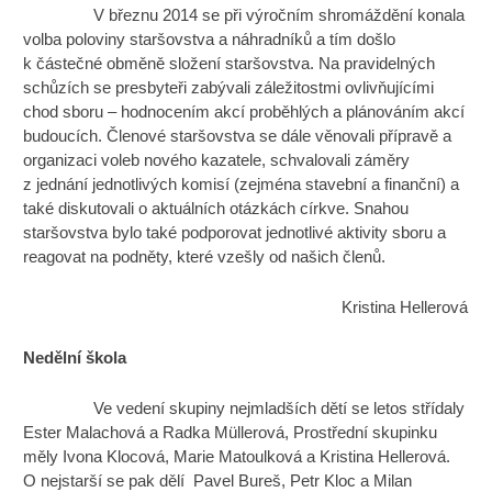
V březnu 2014 se při výročním shromáždění konala
volba poloviny staršovstva a náhradníků a tím došlo
k částečné obměně složení staršovstva. Na pravidelných
schůzích se presbyteři zabývali záležitostmi ovlivňujícími
chod sboru – hodnocením akcí proběhlých a plánováním akcí
budoucích. Členové staršovstva se dále věnovali přípravě a
organizaci voleb nového kazatele, schvalovali záměry
z jednání jednotlivých komisí (zejména stavební a finanční) a
také diskutovali o aktuálních otázkách církve. Snahou
staršovstva bylo také podporovat jednotlivé aktivity sboru a
reagovat na podněty, které vzešly od našich členů.
Kristina Hellerová
Nedělní škola
Ve vedení skupiny nejmladších dětí se letos střídaly
Ester Malachová a Radka Müllerová, Prostřední skupinku
měly Ivona Klocová, Marie Matoulková a Kristina Hellerová.
O nejstarší se pak dělí Pavel Bureš, Petr Kloc a Milan