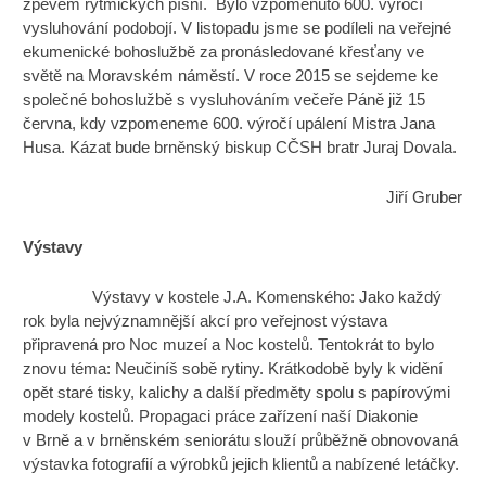
zpěvem rytmických písní. Bylo vzpomenuto 600. výročí
vysluhování podobojí. V listopadu jsme se podíleli na veřejné
ekumenické bohoslužbě za pronásledované křesťany ve
světě na Moravském náměstí. V roce 2015 se sejdeme ke
společné bohoslužbě s vysluhováním večeře Páně již 15
června, kdy vzpomeneme 600. výročí upálení Mistra Jana
Husa. Kázat bude brněnský biskup CČSH bratr Juraj Dovala.
Jiří Gruber
Výstavy
Výstavy v kostele J.A. Komenského: Jako každý
rok byla nejvýznamnější akcí pro veřejnost výstava
připravená pro Noc muzeí a Noc kostelů. Tentokrát to bylo
znovu téma: Neučiníš sobě rytiny. Krátkodobě byly k vidění
opět staré tisky, kalichy a další předměty spolu s papírovými
modely kostelů. Propagaci práce zařízení naší Diakonie
v Brně a v brněnském seniorátu slouží průběžně obnovovaná
výstavka fotografií a výrobků jejich klientů a nabízené letáčky.