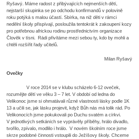
Ryšavý. Máme radost z přibývajících nejmenších dětí,
nejstarší skupinka se po odchodu konfirmandů v polovině
roku potýká s malou účastí. Sbírka, na niž děti v rámci
nedělní školy přispívají, posloužila tentokrát k zakoupení kozy
pro potřebnou africkou rodinu prostřednictvím organizace
Člověk v tísni. Rádi přivítáme mezi sebou ty, kdo by mohli a
chtěli rozšířit řady učitelů.
Milan Ryšavý
Ovečky
V roce 2014 se v klubu scházelo 6-12 oveček,
rozumějte dětí ve věku 3 – 7 let. V období od ledna do
Velikonoc jsme si ohmatávali různé vlastnosti lásky podle 1K
13 a učili se, jak lásku projevit, když Bůh nás má tolik rád. Po
Velikonocích jsme pokukovali po Duchu svatém a církvi.
V jednotlivých setkáních se vyprávěly příběhy, hrálo divadlo,
tvořilo, zpívalo, modlilo i hrálo. V novém školním roce jsme
skrze podobné činnosti vstoupili do Ježíšovy školy. Chceme