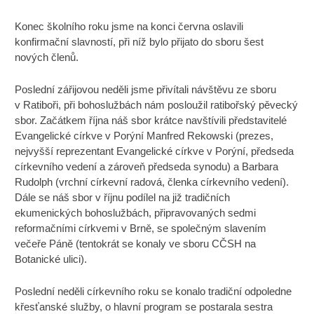
Konec školního roku jsme na konci června oslavili
konfirmační slavností, při níž bylo přijato do sboru šest
nových členů.
Poslední zářijovou neděli jsme přivítali návštěvu ze sboru
v Ratiboři, při bohoslužbách nám posloužil ratibořský pěvecký
sbor. Začátkem října náš sbor krátce navštívili představitelé
Evangelické církve v Porýní Manfred Rekowski (prezes,
nejvyšší reprezentant Evangelické církve v Porýní, předseda
církevního vedení a zároveň předseda synodu) a Barbara
Rudolph (vrchní církevní radová, členka církevního vedení).
Dále se náš sbor v říjnu podílel na již tradičních
ekumenických bohoslužbách, připravovaných sedmi
reformačními církvemi v Brně, se společným slavením
večeře Páně (tentokrát se konaly ve sboru CČSH na
Botanické ulici).
Poslední neděli církevního roku se konalo tradiční odpoledne
křesťanské služby, o hlavní program se postarala sestra