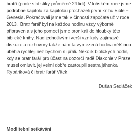
bratří (podle statistiky průměrně 24 lidí). V loňském roce jsme
podrobně kapitolu za kapitolou procházeli první knihu Bible –
Genesis. Pokračovali jsme tak v činnosti započaté už v roce
2013. Bratr farář byl na každou hodinu vždy výborně
připraven a s jeho pomocí jsme pronikali do hloubky této
biblické knihy. Nad jednotlivými verši vznikaly zajímavé
diskuze a rozhovory takže nám ta vymezená hodina většinou
uběhla rychleji než bychom si přáli. Několik biblických hodin,
kdy se bratr farář pro účast na dozorčí radě Diakonie v Praze
musel omluvit, jej velmi dobře zastoupili sestra jáhenka
Rybáriková či bratr farář Vítek.
Dušan Sedláček
Modlitební setkávání