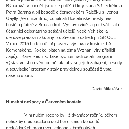
Rýparová, v pondělí jsme se potěšili filmy Ivana Stříteckého a
Petra Barana a při besedě o černovickém Ráječku s Ivonou
Gaylly (Veronica Brno) ochutnali Hostětínské mošty naši
hosté a přátelé z Brna a okolí. Výstavu viděli a pochválili také
účastníci celostátního setkání učitelů Nedělních škol a
členové pracovní skupiny pro Životní prostředí při SR ČCE.
V roce 2015 bude opět připravena výstava v kostele J.A.
Komenského. Kolekci pláten na téma Vyznání víry přislíbil
zapůjčit Karel Rechlík. Také bychom rádi ustálili program
výstav ve sborovém domě tak, aby se jejich zahájení, besedy
a související programy staly pravidelnou součástí života
našeho sboru.
David Mikolášek
Hudební nešpory v Červeném kostele
V minulém roce to byl již dvanáctý ročník, během
něhož bylo uspořádáno šest benefičních koncertů
prokládaných promluvou jednoho z brněnských