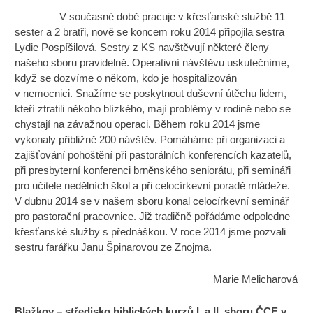
V současné době pracuje v křesťanské službě 11
sester a 2 bratři, nově se koncem roku 2014 připojila sestra
Lydie Pospíšilová. Sestry z KS navštěvují některé členy
našeho sboru pravidelně. Operativní návštěvu uskutečníme,
když se dozvíme o někom, kdo je hospitalizován
v nemocnici. Snažíme se poskytnout duševní útěchu lidem,
kteří ztratili někoho blízkého, mají problémy v rodině nebo se
chystají na závažnou operaci. Během roku 2014 jsme
vykonaly přibližně 200 návštěv. Pomáháme při organizaci a
zajišťování pohoštění při pastorálních konferencích kazatelů,
při presbyterní konferenci brněnského seniorátu, při semináři
pro učitele nedělních škol a při celocírkevní poradě mládeže.
V dubnu 2014 se v našem sboru konal celocírkevní seminář
pro pastorační pracovnice. Již tradičně pořádáme odpoledne
křesťanské služby s přednáškou. V roce 2014 jsme pozvali
sestru farářku Janu Špinarovou ze Znojma.
Marie Melicharová
Blažkov – středisko biblických kurzů I. a II. sboru ČCE v