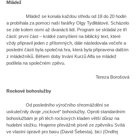
Mládež
Mládež se konala každou středu od 18 do 20 hodin
a probíhala za pomoci naší farářky Olgy Tydlitátové. Scházelo
se zde kolem osmi až dvanácti lidí. Program se skládal ze tří
částí: první část – krátké zamyšlení na biblický text, které
vždy připravil jeden z přítomných, dále následovala večeře a
poslední částí byla společná hra, která byla připravena dalším
z mládežníků. Během doby trvání Kurzů Alfa se mládež
podílela na společném zpěvu.
Tereza Borošová
Rockové bohoslužby
Od posledního výročního shromáždění se
uskutečnily dvoje „rockové“ bohoslužby. Oproti standardním
bohoslužbám je při těch rockových kladen větší důraz na
hudební složku. Hrajeme převážně písně ze zpěvníku Svítá
ve vlastní úpravě pro basu (David Šebesta), bicí (Ondřej