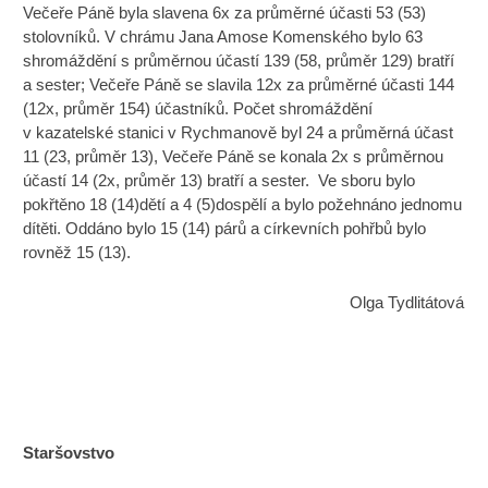
Večeře Páně byla slavena 6x za průměrné účasti 53 (53)
stolovníků. V chrámu Jana Amose Komenského bylo 63
shromáždění s průměrnou účastí 139 (58, průměr 129) bratří
a sester; Večeře Páně se slavila 12x za průměrné účasti 144
(12x, průměr 154) účastníků. Počet shromáždění
v kazatelské stanici v Rychmanově byl 24 a průměrná účast
11 (23, průměr 13), Večeře Páně se konala 2x s průměrnou
účastí 14 (2x, průměr 13) bratří a sester. Ve sboru bylo
pokřtěno 18 (14)dětí a 4 (5)dospělí a bylo požehnáno jednomu
dítěti. Oddáno bylo 15 (14) párů a církevních pohřbů bylo
rovněž 15 (13).
Olga Tydlitátová
Staršovstvo