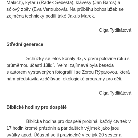
Malach), kytaru (Radek Šebesta), klávesy (Jan Baroš) a
sólový zpěv (Eva Ventrubová). Na průběhu bohoslužeb se
zejména technicky podílí také Jakub Marek.
Olga Tydlitátová
Střední generace
Schůzky se letos konaly 4x, v první polovině roku s
průměrnou účastí 13lidí. Velmi zajímavá byla beseda
s autorem vystavených fotografií i se Zorou Rýparovou, která
nám představila vzdělávací ekologické programy pro děti.
Olga Tydlitátová
Biblické hodiny pro dospělé
Biblická hodina pro dospělé probíhá každý čtvrtek v
17 hodin kromě prázdnin a pár dalších výjimek jako jsou
svátky apod. Účastní se jí pravidelně více jak 20 sester a