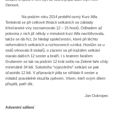
členové.
Na podzim roku 2014 proběhl osmý Kurz Alfa.
Tentokrát se při celkově třinácti setkáních se základy
křesťanské víry seznamovalo 12 – 15 hostů. Odhadem až
polovina z nich již někdy v minulosti kurz Alfa navštěvovala,
takže se dá říct, že hledají společenství, které při těchto
neformálních setkáních a rozhovorech vzniká. Hostům se u
stolů věnovalo 8 stolařů, o zázemí se při každém setkání
staralo dalších 12 sester a bratří. I s bratrem farářem
Gruberem se tak na podzim 12 krát sešlo na Zelené faře vždy
minimálně 34 lidí. Sobotního “výjezdního” setkání se pak
účastnilo 12 lidí. V přípravách jídla se střídalo 6 sester a
mládež pravidelně sloužila zpěvem. Všem, kteří svým dílem
přispěli, patří dík.
Jan Oukropec
Adventní sdílení