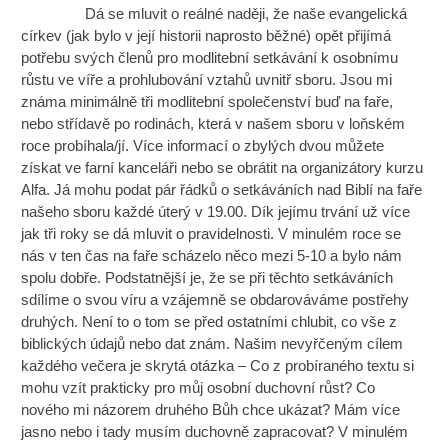
Dá se mluvit o reálné naději, že naše evangelická
církev (jak bylo v její historii naprosto běžné) opět přijímá
potřebu svých členů pro modlitební setkávání k osobnímu
růstu ve víře a prohlubování vztahů uvnitř sboru. Jsou mi
známa minimálně tři modlitební společenství buď na faře,
nebo střídavě po rodinách, která v našem sboru v loňském
roce probíhala/jí. Více informací o zbylých dvou můžete
získat ve farní kanceláři nebo se obrátit na organizátory kurzu
Alfa. Já mohu podat pár řádků o setkáváních nad Biblí na faře
našeho sboru každé úterý v 19.00. Dík jejímu trvání už více
jak tři roky se dá mluvit o pravidelnosti. V minulém roce se
nás v ten čas na faře scházelo něco mezi 5-10 a bylo nám
spolu dobře. Podstatnější je, že se při těchto setkáváních
sdílíme o svou víru a vzájemně se obdarováváme postřehy
druhých. Není to o tom se před ostatními chlubit, co vše z
biblických údajů nebo dat znám. Našim nevyřčeným cílem
každého večera je skrytá otázka – Co z probíraného textu si
mohu vzít prakticky pro můj osobní duchovní růst? Co
nového mi názorem druhého Bůh chce ukázat? Mám více
jasno nebo i tady musím duchovně zapracovat? V minulém