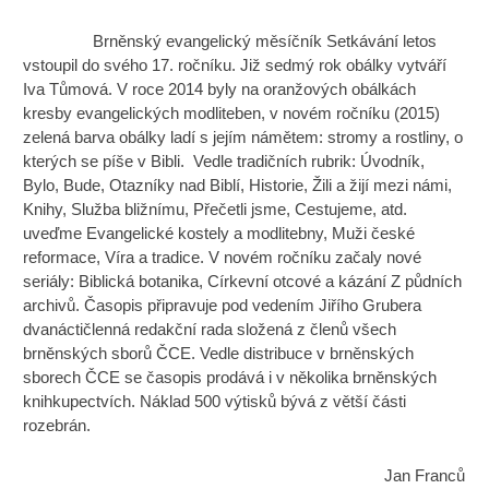
Brněnský evangelický měsíčník Setkávání letos
vstoupil do svého 17. ročníku. Již sedmý rok obálky vytváří
Iva Tůmová. V roce 2014 byly na oranžových obálkách
kresby evangelických modliteben, v novém ročníku (2015)
zelená barva obálky ladí s jejím námětem: stromy a rostliny, o
kterých se píše v Bibli. Vedle tradičních rubrik: Úvodník,
Bylo, Bude, Otazníky nad Biblí, Historie, Žili a žijí mezi námi,
Knihy, Služba bližnímu, Přečetli jsme, Cestujeme, atd.
uveďme Evangelické kostely a modlitebny, Muži české
reformace, Víra a tradice. V novém ročníku začaly nové
seriály: Biblická botanika, Církevní otcové a kázání Z půdních
archivů. Časopis připravuje pod vedením Jiřího Grubera
dvanáctičlenná redakční rada složená z členů všech
brněnských sborů ČCE. Vedle distribuce v brněnských
sborech ČCE se časopis prodává i v několika brněnských
knihkupectvích. Náklad 500 výtisků bývá z větší části
rozebrán.
Jan Franců