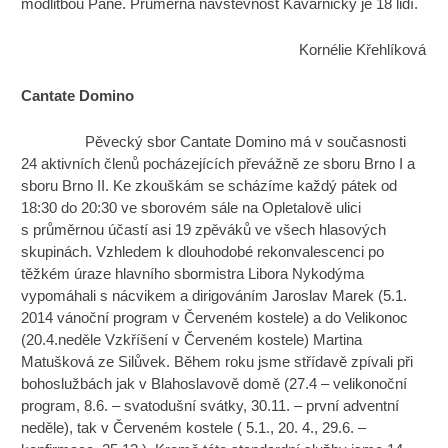
modlitbou Páně. Průměrná návštěvnost Kavárničky je 18 lidí.
Kornélie Křehlíková
Cantate Domino
Pěvecký sbor Cantate Domino má v současnosti
24 aktivních členů pocházejících převážně ze sboru Brno I a
sboru Brno II. Ke zkouškám se scházíme každý pátek od
18:30 do 20:30 ve sborovém sále na Opletalově ulici
s průměrnou účastí asi 19 zpěváků ve všech hlasových
skupinách. Vzhledem k dlouhodobé rekonvalescenci po
těžkém úraze hlavního sbormistra Libora Nykodýma
vypomáhali s nácvikem a dirigováním Jaroslav Marek (5.1.
2014 vánoční program v Červeném kostele) a do Velikonoc
(20.4.neděle Vzkříšení v Červeném kostele) Martina
Matušková ze Silůvek. Během roku jsme střídavě zpívali při
bohoslužbách jak v Blahoslavově domě (27.4 – velikonoční
program, 8.6. – svatodušní svátky, 30.11. – první adventní
neděle), tak v Červeném kostele ( 5.1., 20. 4., 29.6. –