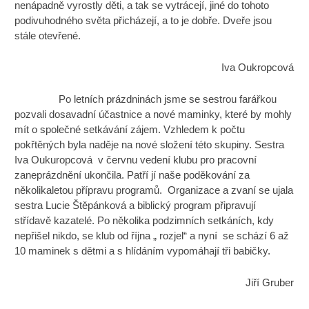
nenápadně vyrostly děti, a tak se vytrácejí, jiné do tohoto
podivuhodného světa přicházejí, a to je dobře. Dveře jsou
stále otevřené.
Iva Oukropcová
Po letních prázdninách jsme se sestrou farářkou
pozvali dosavadní účastnice a nové maminky, které by mohly
mít o společné setkávání zájem. Vzhledem k počtu
pokřtěných byla naděje na nové složení této skupiny. Sestra
Iva Oukuropcová v červnu vedení klubu pro pracovní
zaneprázdnění ukončila. Patří jí naše poděkování za
několikaletou přípravu programů. Organizace a zvaní se ujala
sestra Lucie Štěpánková a biblický program připravují
střídavě kazatelé. Po několika podzimních setkáních, kdy
nepřišel nikdo, se klub od října „ rozjel“ a nyní se schází 6 až
10 maminek s dětmi a s hlídáním vypomáhají tři babičky.
Jiří Gruber