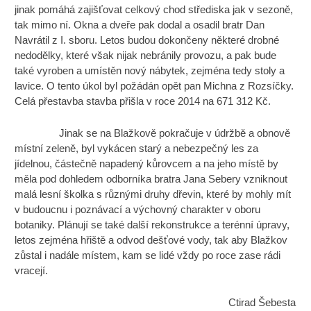
jinak pomáhá zajišťovat celkový chod střediska jak v sezoně,
tak mimo ní. Okna a dveře pak dodal a osadil bratr Dan
Navrátil z I. sboru. Letos budou dokončeny některé drobné
nedodělky, které však nijak nebránily provozu, a pak bude
také vyroben a umístěn nový nábytek, zejména tedy stoly a
lavice. O tento úkol byl požádán opět pan Michna z Rozsíčky.
Celá přestavba stavba přišla v roce 2014 na 671 312 Kč.
Jinak se na Blažkově pokračuje v údržbě a obnově
místní zeleně, byl vykácen starý a nebezpečný les za
jídelnou, částečně napadený kůrovcem a na jeho místě by
měla pod dohledem odborníka bratra Jana Sebery vzniknout
malá lesní školka s různými druhy dřevin, které by mohly mít
v budoucnu i poznávací a výchovný charakter v oboru
botaniky. Plánují se také další rekonstrukce a terénní úpravy,
letos zejména hřiště a odvod dešťové vody, tak aby Blažkov
zůstal i nadále místem, kam se lidé vždy po roce zase rádi
vracejí.
Ctirad Šebesta