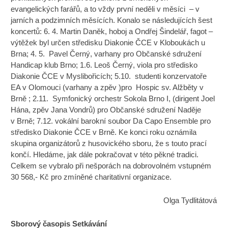
evangelických farářů, a to vždy první neděli v měsíci – v
jarních a podzimních měsících. Konalo se následujících šest
koncertů: 6. 4. Martin Daněk, hoboj a Ondřej Šindelář, fagot –
výtěžek byl určen středisku Diakonie ČCE v Kloboukách u
Brna; 4. 5. Pavel Černý, varhany pro Občanské sdružení
Handicap klub Brno; 1.6. Leoš Černý, viola pro středisko
Diakonie ČCE v Myslibořicích; 5.10. studenti konzervatoře
EA v Olomouci (varhany a zpěv )pro Hospic sv. Alžběty v
Brně ; 2.11. Symfonický orchestr Sokola Brno I, (dirigent Joel
Hána, zpěv Jana Vondrů) pro Občanské sdružení Naděje
v Brně; 7.12. vokální barokní soubor Da Capo Ensemble pro
středisko Diakonie ČCE v Brně. Ke konci roku oznámila
skupina organizátorů z husovického sboru, že s touto prací
končí. Hledáme, jak dále pokračovat v této pěkné tradici.
Celkem se vybralo při nešporách na dobrovolném vstupném
30 568,- Kč pro zmíněné charitativní organizace.
Olga Tydlitátová
Sborový časopis Setkávání