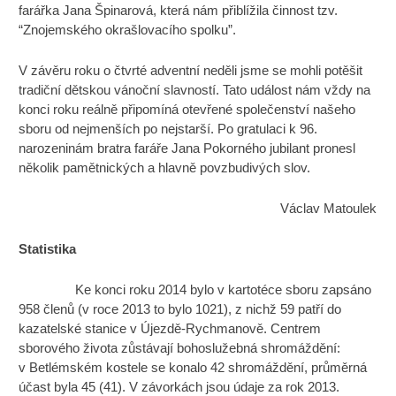
farářka Jana Špinarová, která nám přiblížila činnost tzv.
“Znojemského okrašlovacího spolku”.
V závěru roku o čtvrté adventní neděli jsme se mohli potěšit
tradiční dětskou vánoční slavností. Tato událost nám vždy na
konci roku reálně připomíná otevřené společenství našeho
sboru od nejmenších po nejstarší. Po gratulaci k 96.
narozeninám bratra faráře Jana Pokorného jubilant pronesl
několik pamětnických a hlavně povzbudivých slov.
Václav Matoulek
Statistika
Ke konci roku 2014 bylo v kartotéce sboru zapsáno
958 členů (v roce 2013 to bylo 1021), z nichž 59 patří do
kazatelské stanice v Újezdě-Rychmanově. Centrem
sborového života zůstávají bohoslužebná shromáždění:
v Betlémském kostele se konalo 42 shromáždění, průměrná
účast byla 45 (41). V závorkách jsou údaje za rok 2013.