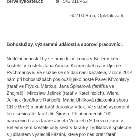
cervenykostel.cz
tel: 542 211 453
602 00 Brno, Opletalova 6,
Bohoslužby, významné události a sboroví pracovníci.
Nedělní bohoslužby se pravidelně konají v Betlémském
kostele, v kostele Jana Ámose Komenského a v Újezdě-
Rychmanově. Ve službě se střídají naši kazatelé, v roce 2014
nám při bohoslužbách posloužili jako hosté Pavel Křivohlavý
(farář ve Frýdku Místku), Jana Špinarová (farářka ve
Znojmě), Miroslaw Jelinek (farář v Kateřinicích), Wiera
Jelinek (farářka v Ratiboři), Mária Uhlíková (diakonka sboru
CB v Brně) a bratr farář Jaroslav Vítek. Ve službě vypomohl
také seniorátní farář Jiří Šimsa. Při připomenutí 100.
narozenin bratra faráře Josefa Veselého 9. března jsme v
Betlémském kostele ústy sestry farářky Tydlitátové společně
s jubilantem vyslechli kázání, které pro nás bratr farář