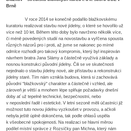
Brně
V roce 2014 se konečně podařilo blažkovskému
kuratoriu realizovat stavbu nové jídelny, o které se hovořilo už
více než 10 let. Během této doby bylo navrženo několik více,
či méně povedených studií na novostavbu a vyřčena spousta
různých názorů pro i proti, až jsme se nakonec po mírné
odmlce rozhodli pro takový kompromis, který byl inspirován
návrhem bratra Jana Slámy a částečně využívá základy a
nosnou konstrukci původní jídelny. Čili se ve skutečnosti
nejednalo o stavbu jídelny nové, ale přístavbu a rekonstrukci
jídelny staré. Tím nám vznikla budova, která si zachovává
původní “blažkovský“ charakter a částečně i vzhled, ale
zároveň je větší a mnohem lépe splňuje požadavky dnešní
doby ať už tepelně technické, bezpečnostní, nebo
v neposlední řadě i estetické. V letní sezoně měli účastníci již
možnost tuto novou jídelnu vyzkoušet v provozu, a ačkoli
nebyla ještě úplně dokončena, tak podle ohlasů uspěla
k všeobecné spokojenosti. Na realizaci se hlavní měrou
podílel místní správce z Rozsíčky pan Michna, který nám