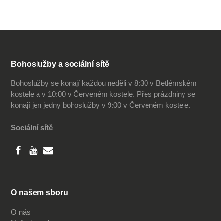
Bohoslužby a sociální sítě
Bohoslužby se konají každou neděli v 8:30 v Betlémském
kostele a v 10:00 v Červeném kostele. Přes prázdniny se
konají jen jedny bohoslužby v 9:00 v Červeném kostele.
Sociální sítě
O našem sboru
O nás