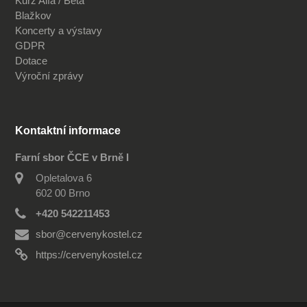
Kurz Alfa / Beta
Blažkov
Koncerty a výstavy
GDPR
Dotace
Výroční zprávy
Kontaktní informace
Farní sbor ČCE v Brně I
Opletalova 6
602 00 Brno
+420 542211453
sbor@cervenykostel.cz
https://cervenykostel.cz