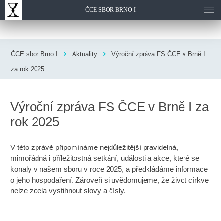
ČCE SBOR BRNO I
ČCE sbor Brno I
Aktuality
Výroční zpráva FS ČCE v Brně I
za rok 2025
Výroční zpráva FS ČCE v Brně I za
rok 2025
V této zprávě připomínáme nejdůležitější pravidelná,
mimořádná i příležitostná setkání, události a akce, které se
konaly v našem sboru v roce 2025, a předkládáme informace
o jeho hospodaření. Zároveň si uvědomujeme, že život církve
nelze zcela vystihnout slovy a čísly.