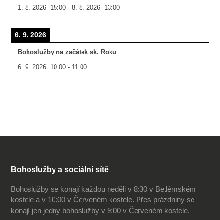
1. 8. 2026
15:00
-
8. 8. 2026
13:00
6. 9. 2026
Bohoslužby na začátek sk. Roku
6. 9. 2026
10:00
-
11:00
Bohoslužby a sociální sítě
Bohoslužby se konají každou neděli v 8:30 v Betlémském
kostele a v 10:00 v Červeném kostele. Přes prázdniny se
konají jen jedny bohoslužby v 9:00 v Červeném kostele.