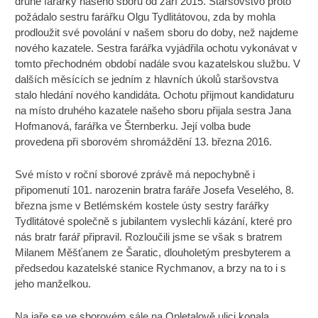
druhé farářky našeho sboru od září 2015. Staršovstvo proto
požádalo sestru farářku Olgu Tydlitátovou, zda by mohla
prodloužit své povolání v našem sboru do doby, než najdeme
nového kazatele. Sestra farářka vyjádřila ochotu vykonávat v
tomto přechodném období nadále svou kazatelskou službu. V
dalších měsících se jedním z hlavních úkolů staršovstva
stalo hledání nového kandidáta. Ochotu přijmout kandidaturu
na místo druhého kazatele našeho sboru přijala sestra Jana
Hofmanová, farářka ve Šternberku. Její volba bude
provedena při sborovém shromáždění 13. března 2016.
Své místo v roční sborové zprávě má nepochybně i
připomenutí 101. narozenin bratra faráře Josefa Veselého, 8.
března jsme v Betlémském kostele ústy sestry farářky
Tydlitátové společně s jubilantem vyslechli kázání, které pro
nás bratr farář připravil. Rozloučili jsme se však s bratrem
Milanem Měšťanem ze Šaratic, dlouholetým presbyterem a
předsedou kazatelské stanice Rychmanov, a brzy na to i s
jeho manželkou.
Na jaře se ve sborovém sále na Opletalově ulici konala