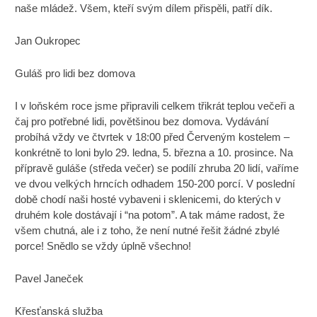
naše mládež. Všem, kteří svým dílem přispěli, patří dík.
Jan Oukropec
Guláš pro lidi bez domova
I v loňském roce jsme připravili celkem třikrát teplou večeři a
čaj pro potřebné lidi, povětšinou bez domova. Vydávání
probíhá vždy ve čtvrtek v 18:00 před Červeným kostelem –
konkrétně to loni bylo 29. ledna, 5. března a 10. prosince. Na
přípravě guláše (středa večer) se podílí zhruba 20 lidí, vaříme
ve dvou velkých hrncích odhadem 150-200 porcí. V poslední
době chodí naši hosté vybaveni i sklenicemi, do kterých v
druhém kole dostávají i “na potom”. A tak máme radost, že
všem chutná, ale i z toho, že není nutné řešit žádné zbylé
porce! Snědlo se vždy úplně všechno!
Pavel Janeček
Křesťanská služba