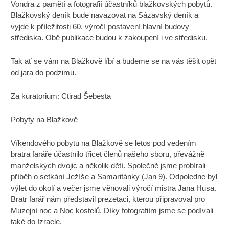
Vondra z pamětí a fotografií účastníků blažkovských pobytů.
Blažkovský deník bude navazovat na Sázavský deník a
vyjde k příležitosti 60. výročí postavení hlavní budovy
střediska. Obě publikace budou k zakoupení i ve středisku.
Tak ať se vám na Blažkově líbí a budeme se na vás těšit opět
od jara do podzimu.
Za kuratorium: Ctirad Šebesta
Pobyty na Blažkově
Víkendového pobytu na Blažkově se letos pod vedením
bratra faráře účastnilo třicet členů našeho sboru, převážně
manželských dvojic a několik dětí. Společně jsme probírali
příběh o setkání Ježíše a Samaritánky (Jan 9). Odpoledne byl
výlet do okolí a večer jsme věnovali výročí mistra Jana Husa.
Bratr farář nám představil prezetaci, kterou připravoval pro
Muzejní noc a Noc kostelů. Díky fotografiím jsme se podívali
také do Izraele.