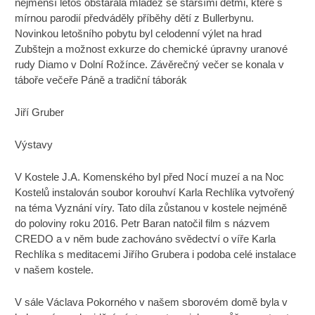
nejmenší letos obstarala mládež se staršími dětmi, které s
mírnou parodií předváděly příběhy dětí z Bullerbynu.
Novinkou letošního pobytu byl celodenní výlet na hrad
Zubštejn a možnost exkurze do chemické úpravny uranové
rudy Diamo v Dolní Rožínce. Závěrečný večer se konala v
táboře večeře Páně a tradiční táborák
Jiří Gruber
Výstavy
V Kostele J.A. Komenského byl před Nocí muzeí a na Noc
Kostelů instalován soubor korouhví Karla Rechlíka vytvořený
na téma Vyznání víry. Tato díla zůstanou v kostele nejméně
do poloviny roku 2016. Petr Baran natočil film s názvem
CREDO a v něm bude zachováno svědectví o víře Karla
Rechlíka s meditacemi Jiřího Grubera i podoba celé instalace
v našem kostele.
V sále Václava Pokorného v našem sborovém domě byla v