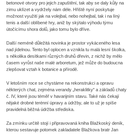
betonové otvory pro jejich zapuštění, tak aby se daly kůly na
zimu uklízet a vydržely nám déle. Hřiště nyní poskytuje
možnost využití jak na volejbal, nebo nohejbal, tak i na líný
tenis a další oblíbené hry, aniž by skýtalo výhodu týmu
útočícímu shora dolů, jako tomu bylo dříve.
Další neméně důležitá novinka je prostor vykáceného lesa
nad jídelnou. Tento byl oplocen a vznikla tu malá lesní školka,
s několika desítkami různých druhů dřevin, z nichž by mělo
časem vyrůst naše malé arboretum, jež může do budoucna
zlepšovat vztah k botanice a přírodě.
V letošním roce se chystáme na rekonstrukci a opravu
některých chat, zejména verandy „heraklitky“ a základů chaty
č. IV, které jsou téměř v havarijním stavu. Také nás čekají
nějaké drobné terénní úpravy a údržby, ale to už je spíše
pravidelná běžná údržba střediska.
Za zmínku určitě stojí i připravovaná kniha Blažkoský deník,
kterou sestavuje potomek zakladatele Blažkova bratr Jan