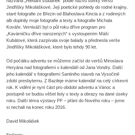
nazvaná „Hledání studánek“ podle názvu sbírky veršů
Jindřišky Mikoláškové. Její poetické pohledy do rodné krajiny,
staré fotografie ze Březin od Blahoslava Kincla a z rodinných
alb doplnily moje fotografie a texty a fotografie Michala
Kováře. Vernisáží byl o půl roku dříve program pro
„Kavárničku dříve narozených“ s vystoupením Máši
Kubátové, která zazpívala svoje balady a přednesla verše
Jindřišky Mikoláškové, které bylo tehdy 90 let.
Od počátku adventu se můžeme začíst do veršů Miroslava
Heryána nad fotografiemi v kalendáři od Jana Vondry. Další
jeho kalendář s fotografiemi Santiniho staveb na Vysočině
zdobí presbyternu. Z Bazileje máme kalendář na celý církevní
rok. K vidění je nyní část pro období adventu a Vánoc a
postupně se budou věšet listy s texty a obrazy na dané úseky
roku. Další téma výstavy PF – přání do Nového roku – jsme
si nechali na konec roku 2016.
David Mikolášek
Nešpory