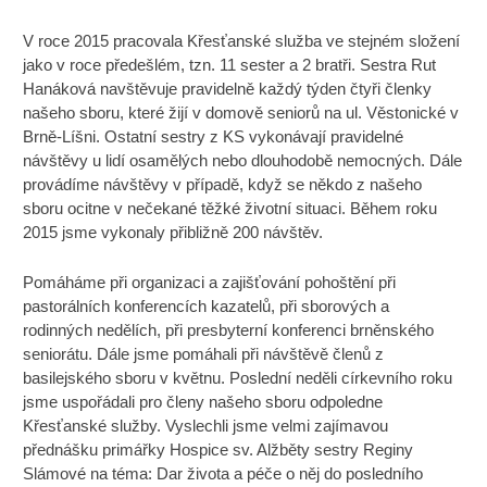
V roce 2015 pracovala Křesťanské služba ve stejném složení
jako v roce předešlém, tzn. 11 sester a 2 bratři. Sestra Rut
Hanáková navštěvuje pravidelně každý týden čtyři členky
našeho sboru, které žijí v domově seniorů na ul. Věstonické v
Brně-Líšni. Ostatní sestry z KS vykonávají pravidelné
návštěvy u lidí osamělých nebo dlouhodobě nemocných. Dále
provádíme návštěvy v případě, když se někdo z našeho
sboru ocitne v nečekané těžké životní situaci. Během roku
2015 jsme vykonaly přibližně 200 návštěv.
Pomáháme při organizaci a zajišťování pohoštění při
pastorálních konferencích kazatelů, při sborových a
rodinných nedělích, při presbyterní konferenci brněnského
seniorátu. Dále jsme pomáhali při návštěvě členů z
basilejského sboru v květnu. Poslední neděli církevního roku
jsme uspořádali pro členy našeho sboru odpoledne
Křesťanské služby. Vyslechli jsme velmi zajímavou
přednášku primářky Hospice sv. Alžběty sestry Reginy
Slámové na téma: Dar života a péče o něj do posledního