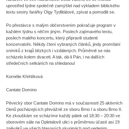
uprostřed týdne společně zamýšlet nad výkladem biblického
textu sestry farářky Olgy Tydlitátové, zpívat a pomodlit se.
Po přestávce s malým občerstvením pokračuje program v
každém týdnu s něčím jiným. Poslech zajímavého textu,
poslech malého koncertu, který připravili studenti
konzervatoře. Někdy čtení vybraných článků, jindy promítání
snímků z krajů blízkých i vzdálených. Průměrně se nás
scházelo kolem dvaceti. A tak, dá-li Pán, i na dalších
středečních setkáních na shledanou!
Kornélie Křehlíková
Cantate Domino
Pěvecký sbor Cantate Domino má v současnosti 25 aktivních
členů pocházejících převážně ze sboru Brno I a sboru Brno II.
Ke zkouškám se scházíme každý pátek od 18:30 – 20:30 ve
sborovém sále na Opletalově ulici s průměrnou účastí asi 19
zpěváků ve všech hlasových skupinách pod vedením