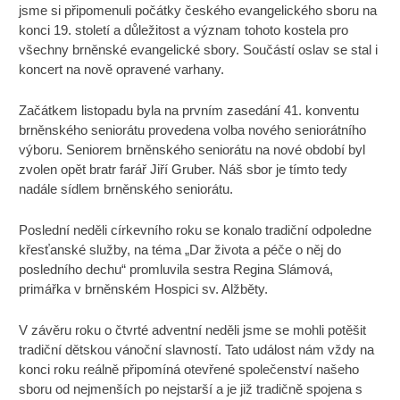
jsme si připomenuli počátky českého evangelického sboru na
konci 19. století a důležitost a význam tohoto kostela pro
všechny brněnské evangelické sbory. Součástí oslav se stal i
koncert na nově opravené varhany.
Začátkem listopadu byla na prvním zasedání 41. konventu
brněnského seniorátu provedena volba nového seniorátního
výboru. Seniorem brněnského seniorátu na nové období byl
zvolen opět bratr farář Jiří Gruber. Náš sbor je tímto tedy
nadále sídlem brněnského seniorátu.
Poslední neděli církevního roku se konalo tradiční odpoledne
křesťanské služby, na téma „Dar života a péče o něj do
posledního dechu“ promluvila sestra Regina Slámová,
primářka v brněnském Hospici sv. Alžběty.
V závěru roku o čtvrté adventní neděli jsme se mohli potěšit
tradiční dětskou vánoční slavností. Tato událost nám vždy na
konci roku reálně připomíná otevřené společenství našeho
sboru od nejmenších po nejstarší a je již tradičně spojena s