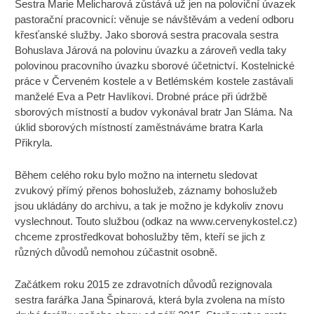
Sestra Marie Melicharová zůstává už jen na poloviční úvazek
pastorační pracovnicí: věnuje se návštěvám a vedení odboru
křesťanské služby. Jako sborová sestra pracovala sestra
Bohuslava Járová na polovinu úvazku a zároveň vedla taky
polovinou pracovního úvazku sborové účetnictví. Kostelnické
práce v Červeném kostele a v Betlémském kostele zastávali
manželé Eva a Petr Havlíkovi. Drobné práce při údržbě
sborových místností a budov vykonával bratr Jan Sláma. Na
úklid sborových místností zaměstnáváme bratra Karla
Přikryla.
Během celého roku bylo možno na internetu sledovat
zvukový přímý přenos bohoslužeb, záznamy bohoslužeb
jsou ukládány do archivu, a tak je možno je kdykoliv znovu
vyslechnout. Touto službou (odkaz na www.cervenykostel.cz)
chceme zprostředkovat bohoslužby těm, kteří se jich z
různých důvodů nemohou zúčastnit osobně.
Začátkem roku 2015 ze zdravotních důvodů rezignovala
sestra farářka Jana Špinarová, která byla zvolena na místo