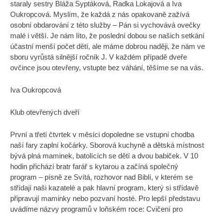
staraly sestry Bláža Syptáková, Radka Lokajová a Iva
Oukropcová. Myslím, že každá z nás opakovaně zažívá
osobní obdarování z této služby – Pán si vychovává ovečky
malé i větší. Je nám líto, že poslední dobou se našich setkání
účastní menší počet dětí, ale máme dobrou naději, že nám ve
sboru vyrůstá silnější ročník J. V každém případě dveře
ovčince jsou otevřeny, vstupte bez váhání, těšíme se na vás.
Iva Oukropcová
Klub otevřených dveří
První a třetí čtvrtek v měsíci dopoledne se vstupní chodba
naší fary zaplní kočárky. Sborová kuchyně a dětská místnost
bývá plná maminek, batolících se dětí a dvou babiček. V 10
hodin přichází bratr farář s kytarou a začíná společný
program – písně ze Svítá, rozhovor nad Biblí, v kterém se
střídají naši kazatelé a pak hlavní program, který si střídavě
připravují maminky nebo pozvaní hosté. Pro lepší představu
uvádíme názvy programů v loňském roce: Cvičení pro