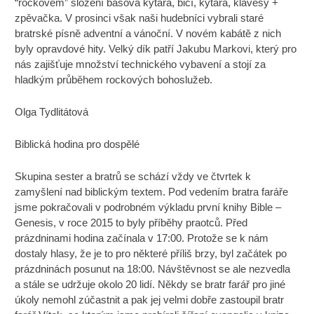
“rockovém” složení basová kytara, bicí, kytara, klávesy +
zpěvačka. V prosinci však naši hudebníci vybrali staré
bratrské písně adventní a vánoční. V novém kabátě z nich
byly opravdové hity. Velký dík patří Jakubu Markovi, který pro
nás zajišťuje množství technického vybavení a stojí za
hladkým průběhem rockových bohoslužeb.
Olga Tydlitátová
Biblická hodina pro dospělé
Skupina sester a bratrů se schází vždy ve čtvrtek k
zamyšlení nad biblickým textem. Pod vedením bratra faráře
jsme pokračovali v podrobném výkladu první knihy Bible –
Genesis, v roce 2015 to byly příběhy praotců. Před
prázdninami hodina začínala v 17:00. Protože se k nám
dostaly hlasy, že je to pro některé příliš brzy, byl začátek po
prázdninách posunut na 18:00. Návštěvnost se ale nezvedla
a stále se udržuje okolo 20 lidí. Někdy se bratr farář pro jiné
úkoly nemohl zúčastnit a pak jej velmi dobře zastoupil bratr