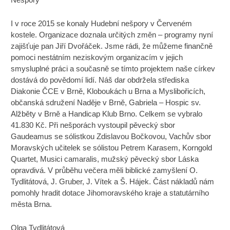
I v roce 2015 se konaly Hudební nešpory v Červeném
kostele. Organizace doznala určitých změn – programy nyní
zajišťuje pan Jiří Dvořáček. Jsme rádi, že můžeme finančně
pomoci nestátním neziskovým organizacím v jejich
smysluplné práci a současně se tímto projektem naše církev
dostává do povědomí lidí. Náš dar obdržela střediska
Diakonie ČCE v Brně, Kloboukách u Brna a Myslibořicích,
občanská sdružení Naděje v Brně, Gabriela – Hospic sv.
Alžběty v Brně a Handicap Klub Brno. Celkem se vybralo
41.830 Kč. Při nešporách vystoupil pěvecký sbor
Gaudeamus se sólistkou Zdislavou Bočkovou, Vachův sbor
Moravských učitelek se sólistou Petrem Karasem, Korngold
Quartet, Musici camaralis, mužský pěvecký sbor Láska
opravdivá. V průběhu večera měli biblické zamyšlení O.
Tydlitátová, J. Gruber, J. Vítek a Š. Hájek. Část nákladů nám
pomohly hradit dotace Jihomoravského kraje a statutárního
města Brna.
Olga Tydlitátová