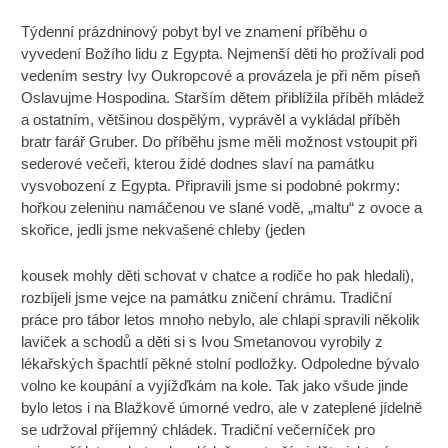
Týdenní prázdninový pobyt byl ve znamení příběhu o
vyvedení Božího lidu z Egypta. Nejmenší děti ho prožívali pod
vedením sestry Ivy Oukropcové a provázela je při něm píseň
Oslavujme Hospodina. Starším dětem přiblížila příběh mládež
a ostatním, většinou dospělým, vyprávěl a vykládal příběh
bratr farář Gruber. Do příběhu jsme měli možnost vstoupit při
sederové večeři, kterou židé dodnes slaví na památku
vysvobození z Egypta. Připravili jsme si podobné pokrmy:
hořkou zeleninu namáčenou ve slané vodě, „maltu“ z ovoce a
skořice, jedli jsme nekvašené chleby (jeden
kousek mohly děti schovat v chatce a rodiče ho pak hledali),
rozbíjeli jsme vejce na památku zničení chrámu. Tradiční
práce pro tábor letos mnoho nebylo, ale chlapi spravili několik
laviček a schodů a děti si s Ivou Smetanovou vyrobily z
lékařských špachtlí pěkné stolní podložky. Odpoledne bývalo
volno ke koupání a vyjížďkám na kole. Tak jako všude jinde
bylo letos i na Blažkově úmorné vedro, ale v zateplené jídelně
se udržoval příjemný chládek. Tradiční večerníček pro