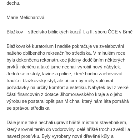
dechu.
Marie Melicharová
Blažkov – středisko biblických kurzů I. a II. sboru ČCE v Brně
Blažkovské kuratorium i nadále pokračuje ve zvelebování
našeho oblíbeného rekreačního střediska. V minulém roce
byla dokončena rekonstrukce jídelny doděláním některých
prvků interiéru a také jsme nechali vyrobit nový nábytek.
Jedná se o stoly, lavice a police, které budou zachovávat
tradiční blažkovský styl, ale přitom by měly splňovat
požadavky na určitý komfort a estetiku. Nábytek byl z velké
části financován z dotace Jihomoravského kraje a o jeho
výrobu se postaral opět pan Michna, který nám léta pomáhá
se správou střediska.
Dále jsme také nechali upravit hřiště místním stavebníkem,
který srovnal terén do vodoroviny, celé hřiště trochu zvětšil a
navezl prosívku. Byly vyrobeny nové dřevěné kůly a