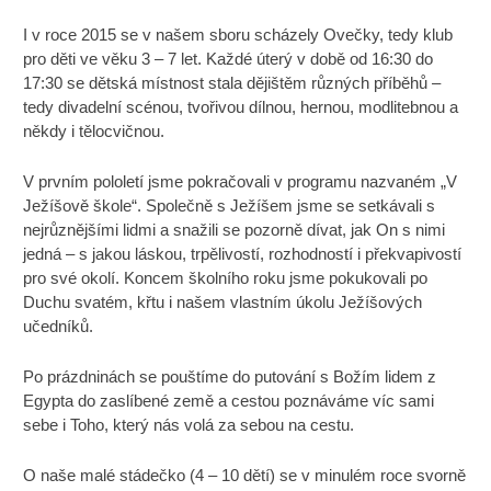
I v roce 2015 se v našem sboru scházely Ovečky, tedy klub
pro děti ve věku 3 – 7 let. Každé úterý v době od 16:30 do
17:30 se dětská místnost stala dějištěm různých příběhů –
tedy divadelní scénou, tvořivou dílnou, hernou, modlitebnou a
někdy i tělocvičnou.
V prvním pololetí jsme pokračovali v programu nazvaném „V
Ježíšově škole“. Společně s Ježíšem jsme se setkávali s
nejrůznějšími lidmi a snažili se pozorně dívat, jak On s nimi
jedná – s jakou láskou, trpělivostí, rozhodností i překvapivostí
pro své okolí. Koncem školního roku jsme pokukovali po
Duchu svatém, křtu i našem vlastním úkolu Ježíšových
učedníků.
Po prázdninách se pouštíme do putování s Božím lidem z
Egypta do zaslíbené země a cestou poznáváme víc sami
sebe i Toho, který nás volá za sebou na cestu.
O naše malé stádečko (4 – 10 dětí) se v minulém roce svorně