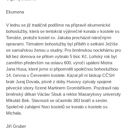
Ekumena
V lednu se již tradičně podílíme na přípravě ekumenické
bohoslužby, která se tentokrát výjimečně konala v kostele sv.
Tomáše, protože kostel sv. Jakuba procházel náročnými
opravami. Tématem bohoslužby byl příběh o setkání Ježíše
se samařskou ženou u studny. Pro brněnskou noclehárnu pro
lidi bez domova se přitom vybralo 5 tisic Kč. Loňský rok byl
zaměřen především na oslavu 600. výročí upálení Mistra
Jana Husa, které jsme si připomněli společnou bohoslužbou
14. června v Červeném kostele. Kázal při ní biskup CČSH
bratr Juraj Dovala, písně z doby Husovy zpívaly spojené
pěvecké sbory řízené Martinem Grombiříkem. Pozdravil nás
brněnský děkan Václav Slouk a rektor Masarykovy university
Mikuláš Bek. Slavnosti se účastnilo 383 bratří a sester.
Společné zahájení Noci kostelů se konalo v kostele sv.
Michala.
Jiří Gruber