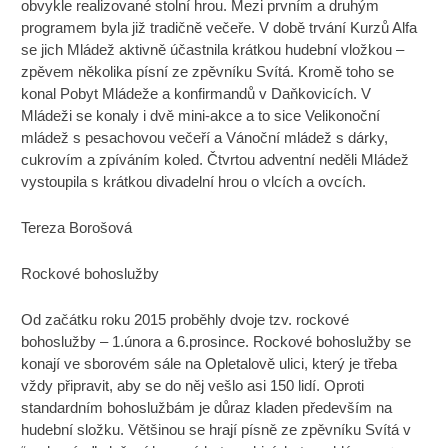
obvykle realizované stolní hrou. Mezi prvním a druhým
programem byla již tradičně večeře. V době trvání Kurzů Alfa
se jich Mládež aktivně účastnila krátkou hudební vložkou –
zpěvem několika písní ze zpěvníku Svítá. Kromě toho se
konal Pobyt Mládeže a konfirmandů v Daňkovicích. V
Mládeži se konaly i dvě mini-akce a to sice Velikonoční
mládež s pesachovou večeří a Vánoční mládež s dárky,
cukrovím a zpíváním koled. Čtvrtou adventní neděli Mládež
vystoupila s krátkou divadelní hrou o vlcích a ovcích.
Tereza Borošová
Rockové bohoslužby
Od začátku roku 2015 proběhly dvoje tzv. rockové
bohoslužby – 1.února a 6.prosince. Rockové bohoslužby se
konají ve sborovém sále na Opletalově ulici, který je třeba
vždy připravit, aby se do něj vešlo asi 150 lidí. Oproti
standardním bohoslužbám je důraz kladen především na
hudební složku. Většinou se hrají písně ze zpěvníku Svítá v