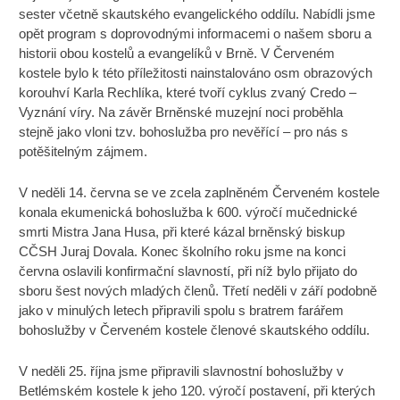
sester včetně skautského evangelického oddílu. Nabídli jsme
opět program s doprovodnými informacemi o našem sboru a
historii obou kostelů a evangelíků v Brně. V Červeném
kostele bylo k této příležitosti nainstalováno osm obrazových
korouhví Karla Rechlíka, které tvoří cyklus zvaný Credo –
Vyznání víry. Na závěr Brněnské muzejní noci proběhla
stejně jako vloni tzv. bohoslužba pro nevěřící – pro nás s
potěšitelným zájmem.
V neděli 14. června se ve zcela zaplněném Červeném kostele
konala ekumenická bohoslužba k 600. výročí mučednické
smrti Mistra Jana Husa, při které kázal brněnský biskup
CČSH Juraj Dovala. Konec školního roku jsme na konci
června oslavili konfirmační slavností, při níž bylo přijato do
sboru šest nových mladých členů. Třetí neděli v září podobně
jako v minulých letech připravili spolu s bratrem farářem
bohoslužby v Červeném kostele členové skautského oddílu.
V neděli 25. října jsme připravili slavnostní bohoslužby v
Betlémském kostele k jeho 120. výročí postavení, při kterých