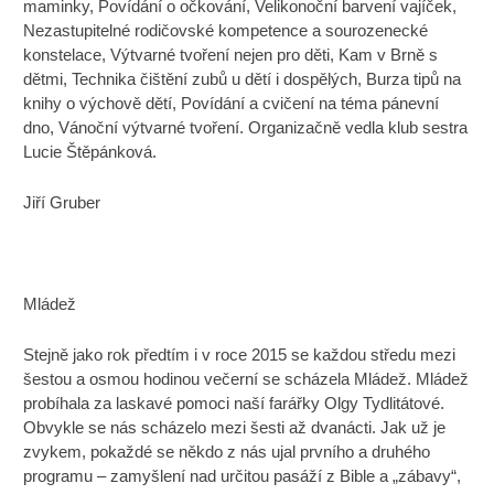
maminky, Povídání o očkování, Velikonoční barvení vajíček,
Nezastupitelné rodičovské kompetence a sourozenecké
konstelace, Výtvarné tvoření nejen pro děti, Kam v Brně s
dětmi, Technika čištění zubů u dětí i dospělých, Burza tipů na
knihy o výchově dětí, Povídání a cvičení na téma pánevní
dno, Vánoční výtvarné tvoření. Organizačně vedla klub sestra
Lucie Štěpánková.
Jiří Gruber
Mládež
Stejně jako rok předtím i v roce 2015 se každou středu mezi
šestou a osmou hodinou večerní se scházela Mládež. Mládež
probíhala za laskavé pomoci naší farářky Olgy Tydlitátové.
Obvykle se nás scházelo mezi šesti až dvanácti. Jak už je
zvykem, pokaždé se někdo z nás ujal prvního a druhého
programu – zamyšlení nad určitou pasáží z Bible a „zábavy“,