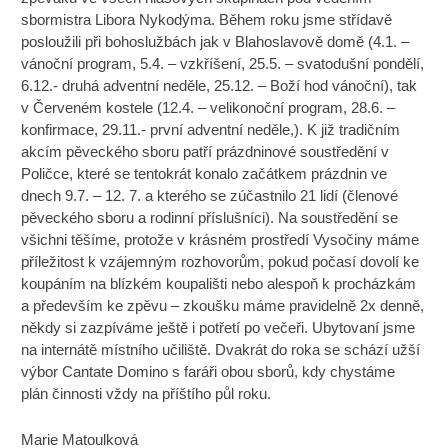
sbormistra Libora Nykodýma. Během roku jsme střídavě
posloužili při bohoslužbách jak v Blahoslavově domě (4.1. –
vánoční program, 5.4. – vzkříšení, 25.5. – svatodušní pondělí,
6.12.- druhá adventní neděle, 25.12. – Boží hod vánoční), tak
v Červeném kostele (12.4. – velikonoční program, 28.6. –
konfirmace, 29.11.- první adventní neděle,). K již tradičním
akcím pěveckého sboru patří prázdninové soustředění v
Poličce, které se tentokrát konalo začátkem prázdnin ve
dnech 9.7. – 12. 7. a kterého se zúčastnilo 21 lidí (členové
pěveckého sboru a rodinní příslušníci). Na soustředění se
všichni těšíme, protože v krásném prostředí Vysočiny máme
příležitost k vzájemným rozhovorům, pokud počasí dovolí ke
koupáním na blízkém koupališti nebo alespoň k procházkám
a především ke zpěvu – zkoušku máme pravidelně 2x denně,
někdy si zazpíváme ještě i potřetí po večeři. Ubytovaní jsme
na internátě místního učiliště. Dvakrát do roka se schází užší
výbor Cantate Domino s faráři obou sborů, kdy chystáme
plán činnosti vždy na příštího půl roku.
Marie Matoulková