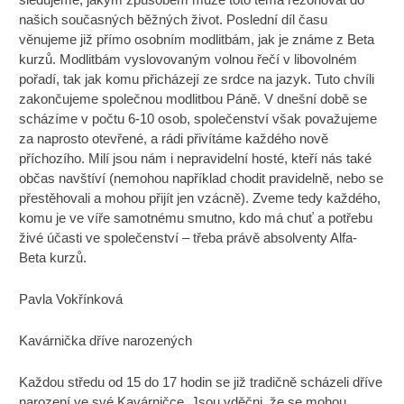
našich současných běžných život. Poslední díl času
věnujeme již přímo osobním modlitbám, jak je známe z Beta
kurzů. Modlitbám vyslovovaným volnou řečí v libovolném
pořadí, tak jak komu přicházejí ze srdce na jazyk. Tuto chvíli
zakončujeme společnou modlitbou Páně. V dnešní době se
scházíme v počtu 6-10 osob, společenství však považujeme
za naprosto otevřené, a rádi přivítáme každého nově
příchozího. Milí jsou nám i nepravidelní hosté, kteří nás také
občas navštíví (nemohou například chodit pravidelně, nebo se
přestěhovali a mohou přijít jen vzácně). Zveme tedy každého,
komu je ve víře samotnému smutno, kdo má chuť a potřebu
živé účasti ve společenství – třeba právě absolventy Alfa-
Beta kurzů.
Pavla Vokřínková
Kavárnička dříve narozených
Každou středu od 15 do 17 hodin se již tradičně scházeli dříve
narození ve své Kavárničce. Jsou vděčni, že se mohou