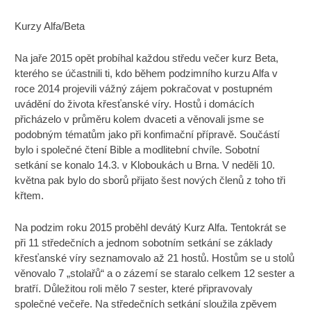
Kurzy Alfa/Beta
Na jaře 2015 opět probíhal každou středu večer kurz Beta,
kterého se účastnili ti, kdo během podzimního kurzu Alfa v
roce 2014 projevili vážný zájem pokračovat v postupném
uvádění do života křesťanské víry. Hostů i domácích
přicházelo v průměru kolem dvaceti a věnovali jsme se
podobným tématům jako při konfimační přípravě. Součástí
bylo i společné čtení Bible a modlitební chvíle. Sobotní
setkání se konalo 14.3. v Kloboukách u Brna. V neděli 10.
května pak bylo do sborů přijato šest nových členů z toho tři
křtem.
Na podzim roku 2015 proběhl devátý Kurz Alfa. Tentokrát se
při 11 středečních a jednom sobotním setkání se základy
křesťanské víry seznamovalo až 21 hostů. Hostům se u stolů
věnovalo 7 „stolařů“ a o zázemí se staralo celkem 12 sester a
bratří. Důležitou roli mělo 7 sester, které připravovaly
společné večeře. Na středečních setkání sloužila zpěvem