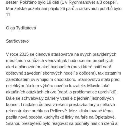
sester. Pokřtěno bylo 18 dětí (1 v Rychmanově) a 3 dospělí.
Manželské požehnání přijalo 26 párů a církevních pohřbů bylo
11.
Olga Tydlitátová
Staršovstvo
V roce 2015 se členové staršovstva na svých pravidelných
měsíčních schůzích věnovali jak hodnocením proběhlých
akcí a plánováním akcí budoucích (mezi které patří např.
opětovné zavedení sborových nedělí s obědem), tak ostatním
záležitostem ovlivňujícím chod sboru. Staršovstvo stálo před
nelehkým úkolem výběru nového kazatele. Mluvilo také
aktuálních otázkách církve (např. o problematice uprchlíků).
Dále se schvalovaly záměry vzešlé z jednání jednotlivých
komisí. I nadále zůstává v řešení přestavba fary a celková
rekonstrukce areálu na Pellicově. Mezi diskutované téma
patřila nová podoba kuchyňské linky na faře na Opletalově.
Snahou presbyterů bylo reagovat na podněty našich členů a