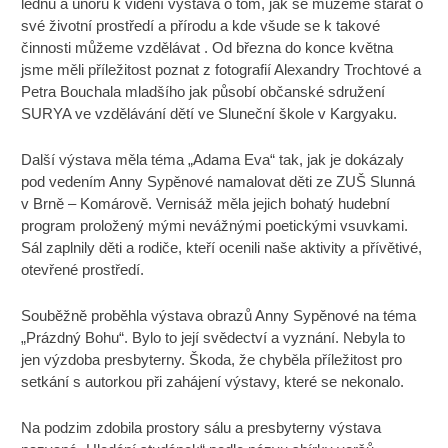
lednu a únoru k vidění výstava o tom, jak se můžeme starat o
své životní prostředí a přírodu a kde všude se k takové
činnosti můžeme vzdělávat . Od března do konce května
jsme měli příležitost poznat z fotografií Alexandry Trochtové a
Petra Bouchala mladšího jak působí občanské sdružení
SURYA ve vzdělávání dětí ve Sluneční škole v Kargyaku.
Další výstava měla téma „Adama Eva“ tak, jak je dokázaly
pod vedením Anny Sypěnové namalovat děti ze ZUŠ Slunná
v Brně – Komárově. Vernisáž měla jejich bohatý hudební
program proložený mými nevážnými poetickými vsuvkami.
Sál zaplnily děti a rodiče, kteří ocenili naše aktivity a přívětivé,
otevřené prostředí.
Souběžně proběhla výstava obrazů Anny Sypěnové na téma
„Prázdný Bohu“. Bylo to její svědectví a vyznání. Nebyla to
jen výzdoba presbyterny. Škoda, že chyběla příležitost pro
setkání s autorkou při zahájení výstavy, které se nekonalo.
Na podzim zdobila prostory sálu a presbyterny výstava