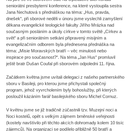
seniorátní presbyterní konference, na které vystoupila sestra
Jana Nechutová s přednáškou na téma: „Hus, pravda,
dnešek“, při sborové neděli v únoru jsme vyslechli zamyšlení
děkana evangelické teologické fakulty Jiřího Mrázka nad
současným posláním a úkoly církve v tomto světě „Církev a
svět“ a při seniorátním setkání připravený misijním a
evangelizačním odborem byla přednesena přednáška na
téma: „Misie Moravských bratří – věc minulosti nebo
inspirace pro současnost?“. Na téma „Jan Hus“ promluvil
ještě bratr Dušan Coufal při sborovém odpoledni 11. října.
Začátkem května jsme uvítali delegaci z našeho partnerského
sboru v Basileji, pro kterou jsme přichystali společný
program, jehož vyvrcholením byly bohoslužby, při kterých
posloužil kázáním farář basilejského sboru Michel Cornuz.
V květnu jsme se již tradičně zúčastnili tzv. Muzejní noci a
Noci kostelů, opět s velkým zájmem brněnské veřejnosti
(kostely navštívilo při těchto akcích dohromady kolem 10 tisíc
zájemců). Na organizaci se podílelo přibližně 50 bratří a