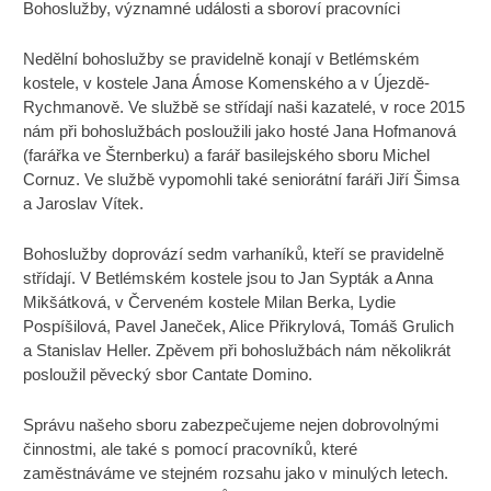
Bohoslužby, významné události a sboroví pracovníci
Nedělní bohoslužby se pravidelně konají v Betlémském
kostele, v kostele Jana Ámose Komenského a v Újezdě-
Rychmanově. Ve službě se střídají naši kazatelé, v roce 2015
nám při bohoslužbách posloužili jako hosté Jana Hofmanová
(farářka ve Šternberku) a farář basilejského sboru Michel
Cornuz. Ve službě vypomohli také seniorátní faráři Jiří Šimsa
a Jaroslav Vítek.
Bohoslužby doprovází sedm varhaníků, kteří se pravidelně
střídají. V Betlémském kostele jsou to Jan Sypták a Anna
Mikšátková, v Červeném kostele Milan Berka, Lydie
Pospíšilová, Pavel Janeček, Alice Přikrylová, Tomáš Grulich
a Stanislav Heller. Zpěvem při bohoslužbách nám několikrát
posloužil pěvecký sbor Cantate Domino.
Správu našeho sboru zabezpečujeme nejen dobrovolnými
činnostmi, ale také s pomocí pracovníků, které
zaměstnáváme ve stejném rozsahu jako v minulých letech.