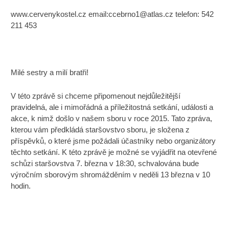
www.cervenykostel.cz email:
ccebrno1@atlas.cz
telefon: 542
211 453
Milé sestry a milí bratři!
V této zprávě si chceme připomenout nejdůležitější
pravidelná, ale i mimořádná a příležitostná setkání, události a
akce, k nimž došlo v našem sboru v roce 2015. Tato zpráva,
kterou vám předkládá staršovstvo sboru, je složena z
příspěvků, o které jsme požádali účastníky nebo organizátory
těchto setkání. K této zprávě je možné se vyjádřit na otevřené
schůzi staršovstva 7. března v 18:30, schvalována bude
výročním sborovým shromážděním v neděli 13 března v 10
hodin.