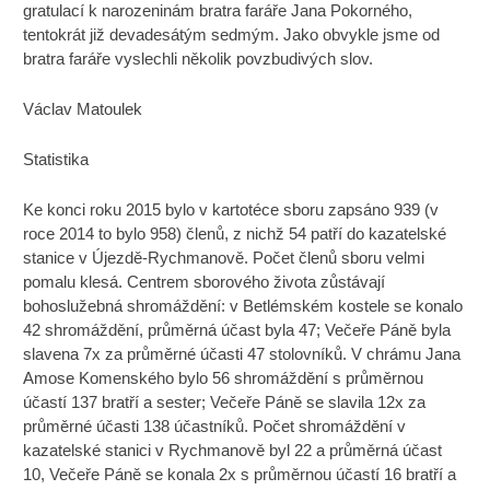
gratulací k narozeninám bratra faráře Jana Pokorného,
tentokrát již devadesátým sedmým. Jako obvykle jsme od
bratra faráře vyslechli několik povzbudivých slov.
Václav Matoulek
Statistika
Ke konci roku 2015 bylo v kartotéce sboru zapsáno 939 (v
roce 2014 to bylo 958) členů, z nichž 54 patří do kazatelské
stanice v Újezdě-Rychmanově. Počet členů sboru velmi
pomalu klesá. Centrem sborového života zůstávají
bohoslužebná shromáždění: v Betlémském kostele se konalo
42 shromáždění, průměrná účast byla 47; Večeře Páně byla
slavena 7x za průměrné účasti 47 stolovníků. V chrámu Jana
Amose Komenského bylo 56 shromáždění s průměrnou
účastí 137 bratří a sester; Večeře Páně se slavila 12x za
průměrné účasti 138 účastníků. Počet shromáždění v
kazatelské stanici v Rychmanově byl 22 a průměrná účast
10, Večeře Páně se konala 2x s průměrnou účastí 16 bratří a