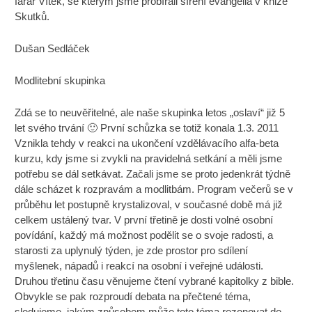
farář Vítek, se kterým jsme probírali šíření evangelia v knize
Skutků.
Dušan Sedláček
Modlitební skupinka
Zdá se to neuvěřitelné, ale naše skupinka letos „oslaví“ již 5
let svého trvání 🙂 První schůzka se totiž konala 1.3. 2011
Vznikla tehdy v reakci na ukončení vzdělávacího alfa-beta
kurzu, kdy jsme si zvykli na pravidelná setkání a měli jsme
potřebu se dál setkávat. Začali jsme se proto jedenkrát týdně
dále scházet k rozpravám a modlitbám. Program večerů se v
průběhu let postupně krystalizoval, v současné době má již
celkem ustálený tvar. V první třetině je dosti volné osobní
povídání, každý má možnost podělit se o svoje radosti, a
starosti za uplynulý týden, je zde prostor pro sdílení
myšlenek, nápadů i reakcí na osobní i veřejné události.
Druhou třetinu času věnujeme čtení vybrané kapitolky z bible.
Obvykle se pak rozproudí debata na přečtené téma,
sledujeme, jakým způsobem může toto téma rezonovat do