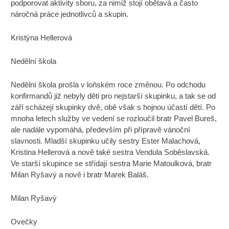
podporovat aktivity sboru, za nimiž stojí obětavá a často
náročná práce jednotlivců a skupin.
Kristýna Hellerová
Nedělní škola
Nedělní škola prošla v loňském roce změnou. Po odchodu
konfirmandů již nebyly děti pro nejstarší skupinku, a tak se od
září scházejí skupinky dvě, obě však s hojnou účastí dětí. Po
mnoha letech služby ve vedení se rozloučil bratr Pavel Bureš,
ale nadále vypomáhá, především při přípravě vánoční
slavnosti. Mladší skupinku učily sestry Ester Malachová,
Kristina Hellerová a nově také sestra Vendula Soběslavská.
Ve starší skupince se střídají sestra Marie Matoulková, bratr
Milan Ryšavý a nově i bratr Marek Baláš.
Milan Ryšavý
Ovečky