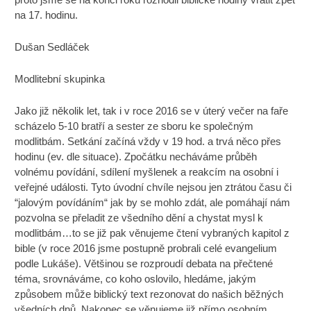
na 17. hodinu.
Dušan Sedláček
Modlitební skupinka
Jako již několik let, tak i v roce 2016 se v úterý večer na faře
scházelo 5-10 bratří a sester ze sboru ke společným
modlitbám. Setkání začíná vždy v 19 hod. a trvá něco přes
hodinu (ev. dle situace). Zpočátku necháváme průběh
volnému povídání, sdílení myšlenek a reakcím na osobní i
veřejné události. Tyto úvodní chvíle nejsou jen ztrátou času či
“jalovým povídáním“ jak by se mohlo zdát, ale pomáhají nám
pozvolna se přeladit ze všedního dění a chystat mysl k
modlitbám…to se již pak věnujeme čtení vybraných kapitol z
bible (v roce 2016 jsme postupně probrali celé evangelium
podle Lukáše). Většinou se rozproudí debata na přečtené
téma, srovnáváme, co koho oslovilo, hledáme, jakým
způsobem může biblický text rezonovat do našich běžných
všedních dnů. Nakonec se věnujeme již přímo osobním