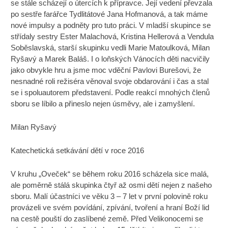
se stále scházejí o útercích k přípravce. Její vedení převzala
po sestře farářce Tydlitátové Jana Hofmanová, a tak máme
nové impulsy a podněty pro tuto práci. V mladší skupince se
střídaly sestry Ester Malachová, Kristina Hellerová a Vendula
Soběslavská, starší skupinku vedli Marie Matoulková, Milan
Ryšavý a Marek Baláš. I o loňských Vánocích děti nacvičily
jako obvykle hru a jsme moc vděční Pavlovi Burešovi, že
nesnadné roli režiséra věnoval svoje obdarování i čas a stal
se i spoluautorem představení. Podle reakcí mnohých členů
sboru se líbilo a přineslo nejen úsměvy, ale i zamyšlení.
Milan Ryšavý
Katechetická setkávání dětí v roce 2016
V kruhu „Oveček“ se během roku 2016 scházela sice malá,
ale poměrně stálá skupinka čtyř až osmi dětí nejen z našeho
sboru. Malí účastníci ve věku 3 – 7 let v první polovině roku
provázeli ve svém povídání, zpívání, tvoření a hraní Boží lid
na cestě pouští do zaslíbené země. Před Velikonocemi se