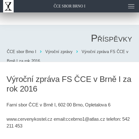
ČCE SBOR BRNO I
Příspěvky
ČCE sbor Brno I
Výroční zprávy
Výroční zpráva FS ČCE v
Brně I za rok 2016
Výroční zpráva FS ČCE v Brně I za
rok 2016
Farní sbor ČCE v Brně I, 602 00 Brno, Opletalova 6
www.cervenykostel.cz email:
ccebrno1@atlas.cz
telefon: 542
211 453