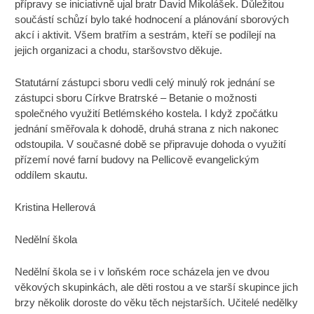
přípravy se iniciativně ujal bratr David Mikolášek. Důležitou
součástí schůzí bylo také hodnocení a plánování sborových
akcí i aktivit. Všem bratřím a sestrám, kteří se podílejí na
jejich organizaci a chodu, staršovstvo děkuje.
Statutární zástupci sboru vedli celý minulý rok jednání se
zástupci sboru Církve Bratrské – Betanie o možnosti
společného využití Betlémského kostela. I když zpočátku
jednání směřovala k dohodě, druhá strana z nich nakonec
odstoupila. V současné době se připravuje dohoda o využití
přízemí nové farní budovy na Pellicově evangelickým
oddílem skautu.
Kristina Hellerová
Nedělní škola
Nedělní škola se i v loňském roce scházela jen ve dvou
věkových skupinkách, ale děti rostou a ve starší skupince jich
brzy několik doroste do věku těch nejstarších. Učitelé nedělky