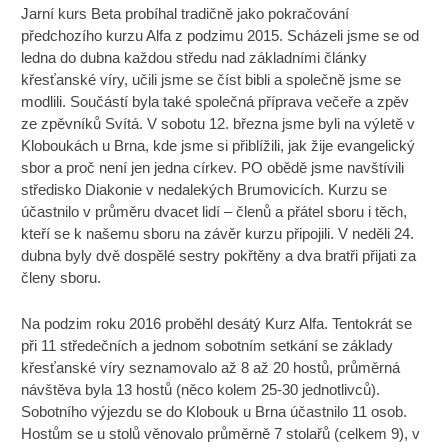
Jarní kurs Beta probíhal tradičně jako pokračování
předchozího kurzu Alfa z podzimu 2015. Scházeli jsme se od
ledna do dubna každou středu nad základními články
křesťanské víry, učili jsme se číst bibli a společně jsme se
modlili. Součástí byla také společná příprava večeře a zpěv
ze zpěvníků Svítá. V sobotu 12. března jsme byli na výletě v
Kloboukách u Brna, kde jsme si přiblížili, jak žije evangelický
sbor a proč není jen jedna církev. PO obědě jsme navštívili
středisko Diakonie v nedalekých Brumovicích. Kurzu se
účastnilo v průměru dvacet lidí – členů a přátel sboru i těch,
kteří se k našemu sboru na závěr kurzu připojili. V neděli 24.
dubna byly dvě dospělé sestry pokřtěny a dva bratři přijati za
členy sboru.
Na podzim roku 2016 proběhl desátý Kurz Alfa. Tentokrát se
při 11 středečních a jednom sobotním setkání se základy
křesťanské víry seznamovalo až 8 až 20 hostů, průměrná
návštěva byla 13 hostů (něco kolem 25-30 jednotlivců).
Sobotního výjezdu se do Klobouk u Brna účastnilo 11 osob.
Hostům se u stolů věnovalo průměrně 7 stolařů (celkem 9), v