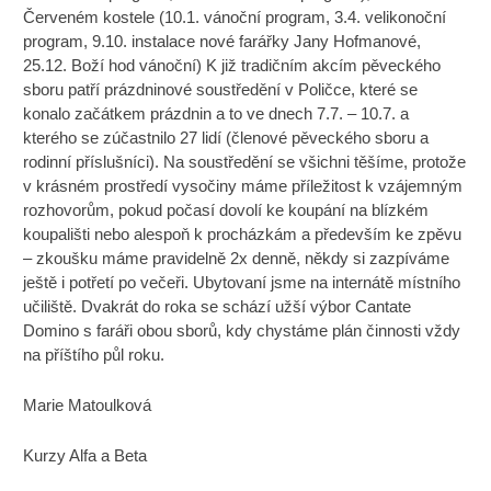
Červeném kostele (10.1. vánoční program, 3.4. velikonoční
program, 9.10. instalace nové farářky Jany Hofmanové,
25.12. Boží hod vánoční) K již tradičním akcím pěveckého
sboru patří prázdninové soustředění v Poličce, které se
konalo začátkem prázdnin a to ve dnech 7.7. – 10.7. a
kterého se zúčastnilo 27 lidí (členové pěveckého sboru a
rodinní příslušníci). Na soustředění se všichni těšíme, protože
v krásném prostředí vysočiny máme příležitost k vzájemným
rozhovorům, pokud počasí dovolí ke koupání na blízkém
koupališti nebo alespoň k procházkám a především ke zpěvu
– zkoušku máme pravidelně 2x denně, někdy si zazpíváme
ještě i potřetí po večeři. Ubytovaní jsme na internátě místního
učiliště. Dvakrát do roka se schází užší výbor Cantate
Domino s faráři obou sborů, kdy chystáme plán činnosti vždy
na příštího půl roku.
Marie Matoulková
Kurzy Alfa a Beta