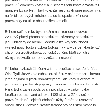
práce v Červeném kostele a v Betlémském kostele zastávali
manželé Eva a Petr Havlíkovi. Zaměstnávali jsme pracovníka
na úklid sborových místností a od listopadu také nové
pracovníky na úklid obou našich kostelů.
Během celého roku bylo možno na internetu sledovat
zvukový přímý přenos bohoslužeb, záznamy bohoslužeb
jsou ukládány do archivu, odkud je lze kdykoliv znovu
vyslechnout. Touto službou (odkaz na www.cervenykostel.cz)
chceme zprostředkovat bohoslužby těm, kteří se jich z
různých důvodů nemohou zúčastnit osobně.
Při bohoslužbách 26. června jsme poděkovali sestře farářce
Olze Tydlitátové za dlouholetou službu v našem sboru, kterou
jsme přijímali s jistou samozřejmostí, ale vždy s vědomím
pečlivosti a poctivosti přípravy a vedení – a taky s vděčností
Pánu Bohu za její obdarování pro službu v církvi. Jako
farářka sboru s námi od roku 1989 strávila 27 let, což je
prozatím druhé nejdelší období služby faráře od ustavení
sboru Brno I. Povolání sestry farářky pro náš sbor skončilo