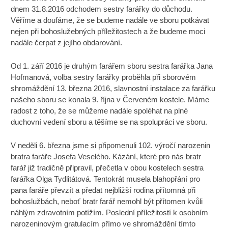
dnem 31.8.2016 odchodem sestry farářky do důchodu.
Věříme a doufáme, že se budeme nadále ve sboru potkávat
nejen při bohoslužebných příležitostech a že budeme moci
nadále čerpat z jejího obdarování.
Od 1. září 2016 je druhým farářem sboru sestra farářka Jana
Hofmanová, volba sestry farářky proběhla při sborovém
shromáždění 13. března 2016, slavnostní instalace za farářku
našeho sboru se konala 9. října v Červeném kostele. Máme
radost z toho, že se můžeme nadále spoléhat na plné
duchovní vedení sboru a těšíme se na spolupráci ve sboru.
V neděli 6. března jsme si připomenuli 102. výročí narozenin
bratra faráře Josefa Veselého. Kázání, které pro nás bratr
farář již tradičně připravil, přečetla v obou kostelech sestra
farářka Olga Tydlitátová. Tentokrát musela blahopřání pro
pana faráře převzít a předat nejbližší rodina přítomná při
bohoslužbách, neboť bratr farář nemohl být přítomen kvůli
náhlým zdravotním potížím. Poslední příležitostí k osobním
narozeninovým gratulacím přímo ve shromáždění tímto