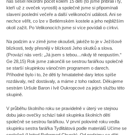
nás sešel rekordní počet kolem 15 dětí (to jsme přibrali i ty,
kteří už z oveček vyrostli) a společně jsme si připomínali
slavení poslední večeře a další velikonoční události. Ani se
nechce věřit, co lze v Betlémském kostele a jeho nejbližším
okolí zažít. Po Velikonocích jsme si více povídali o církvi.
Na podzim a v zimě jsme okoušeli, jakéže to je v Ježíšově
blízkosti, tedy přesněji v blízkosti Jeho skutků a slova.
(Provází nás verš: „Já jsem s tebou…nikdy tě neopustím.“
Ge 28,15) Rok jsme zakončili se sestrou farářkou společně
se starší skupinkou vánočním programem o darech.
Příhodné bylo i to, že děti ty hmatatelné dary letos spíše
rozdávaly, než dostávaly, a máme z toho radost. Děkujeme
sestrám Uršule Baron i Ivě Oukropcové za jejich službu této
skupině.
V průběhu školního roku se pravidelně v úterý ve stejnou
dobu jako ovečky schází také skupinka školních dětí
společně se sestrou farářkou. V první polovině roku vedla
skupinku sestra farářka Tydlitátová podle materiálů Učíme se
společně (United Reformed Church). Od podzimu se děti