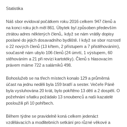
Statistika
Náš sbor evidoval počátkem roku 2016 celkem 947 členů a
na konci roku jich měl 861. Úbytek byl způsoben především
ztrátou adres některých členů,. když se nám vrátily dopisy
poslané do jejich dosavadního bydliště. I když se sbor rozrostl
o 22 nových členů (13 křtem, 2 přístupem a 7 přistěhováním),
současně nám ubylo 106 členů (24 úmrtí, 1 výstupem, 60
stěhováním a 21 při revizi kartotéky). Členů s hlasovacím
právem máme 722 a salárníků 498.
Bohoslužeb se na třech místech konalo 129 a průměrná
účast na jednu neděli byla 159 bratří a sester. Večeře Páně
byla vysluhována 20 krát, bylo pokřtěno 13 dětí a 2 dospělí. O
požehnání sňatku požádalo 13 snoubenců a naši kazatelé
posloužili při 10 pohřbech.
Během týdne se pravidelně koná celkem jedenáct
vzdělávacích a modlitebních setkání pro různé věkové a