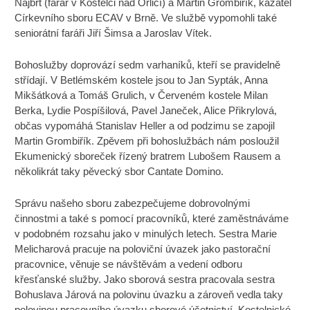
Najbrt (farář v Kostelci nad Orlicí) a Martin Grombiřík, kazatel
Církevního sboru ECAV v Brně. Ve službě vypomohli také
seniorátní faráři Jiří Šimsa a Jaroslav Vítek.
Bohoslužby doprovází sedm varhaníků, kteří se pravidelně
střídají. V Betlémském kostele jsou to Jan Sypták, Anna
Mikšátková a Tomáš Grulich, v Červeném kostele Milan
Berka, Lydie Pospíšilová, Pavel Janeček, Alice Přikrylová,
občas vypomáhá Stanislav Heller a od podzimu se zapojil
Martin Grombiřík. Zpěvem při bohoslužbách nám posloužil
Ekumenický sboreček řízený bratrem Lubošem Rausem a
několikrát taky pěvecký sbor Cantate Domino.
Správu našeho sboru zabezpečujeme dobrovolnými
činnostmi a také s pomocí pracovníků, které zaměstnáváme
v podobném rozsahu jako v minulých letech. Sestra Marie
Melicharová pracuje na poloviční úvazek jako pastorační
pracovnice, věnuje se návštěvám a vedení odboru
křesťanské služby. Jako sborová sestra pracovala sestra
Bohuslava Járová na polovinu úvazku a zároveň vedla taky
polovinou pracovního úvazku sborové účetnictví. Kostelnické