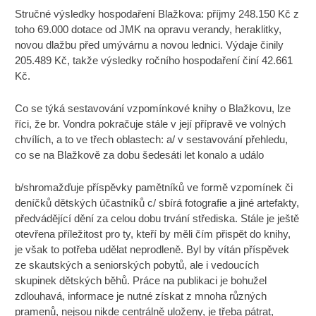
Stručné výsledky hospodaření Blažkova: příjmy 248.150 Kč z
toho 69.000 dotace od JMK na opravu verandy, heraklitky,
novou dlažbu před umývárnu a novou lednici. Výdaje činily
205.489 Kč, takže výsledky ročního hospodaření činí 42.661
Kč.
Co se týká sestavování vzpomínkové knihy o Blažkovu, lze
říci, že br. Vondra pokračuje stále v její přípravě ve volných
chvílích, a to ve třech oblastech: a/ v sestavování přehledu,
co se na Blažkově za dobu šedesáti let konalo a událo
b/shromažďuje příspěvky pamětníků ve formě vzpomínek či
deníčků dětských účastníků c/ sbírá fotografie a jiné artefakty,
předvádějící dění za celou dobu trvání střediska. Stále je ještě
otevřena příležitost pro ty, kteří by měli čím přispět do knihy,
je však to potřeba udělat neprodleně. Byl by vítán příspěvek
ze skautských a seniorských pobytů, ale i vedoucích
skupinek dětských běhů. Práce na publikaci je bohužel
zdlouhavá, informace je nutné získat z mnoha různých
pramenů, nejsou nikde centrálně uloženy, je třeba pátrat,