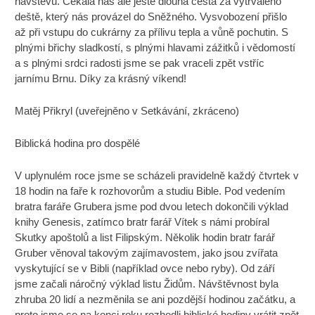
návštěvu. Čekala nás ale ještě dlouhá cesta za vytrvalého
deště, který nás provázel do Sněžného. Vysvobození přišlo
až při vstupu do cukrárny za přílivu tepla a vůně pochutin. S
plnými břichy sladkostí, s plnými hlavami zážitků i vědomostí
a s plnými srdci radosti jsme se pak vraceli zpět vstříc
jarnímu Brnu. Díky za krásný víkend!
Matěj Přikryl (uveřejněno v Setkávání, zkráceno)
Biblická hodina pro dospělé
V uplynulém roce jsme se scházeli pravidelně každý čtvrtek v
18 hodin na faře k rozhovorům a studiu Bible. Pod vedením
bratra faráře Grubera jsme pod dvou letech dokončili výklad
knihy Genesis, zatímco bratr farář Vítek s námi probíral
Skutky apoštolů a list Filipským. Několik hodin bratr farář
Gruber věnoval takovým zajímavostem, jako jsou zvířata
vyskytující se v Bibli (například ovce nebo ryby). Od září
jsme začali náročný výklad listu Židům. Návštěvnost byla
zhruba 20 lidí a nezměnila se ani pozdější hodinou začátku, a
proto jsme se na konci roku rozhodli biblické hodiny vrátit zpět