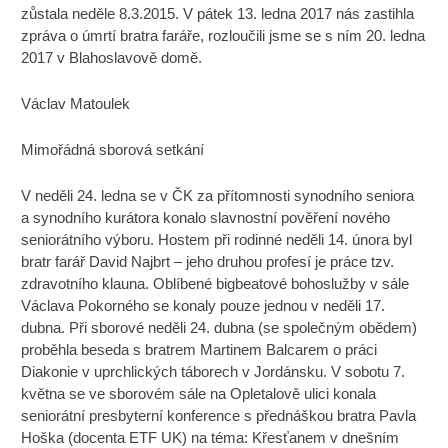
zůstala neděle 8.3.2015. V pátek 13. ledna 2017 nás zastihla
zpráva o úmrtí bratra faráře, rozloučili jsme se s ním 20. ledna
2017 v Blahoslavově domě.
Václav Matoulek
Mimořádná sborová setkání
V neděli 24. ledna se v ČK za přítomnosti synodního seniora
a synodního kurátora konalo slavnostní pověření nového
seniorátního výboru. Hostem při rodinné neděli 14. února byl
bratr farář David Najbrt – jeho druhou profesí je práce tzv.
zdravotního klauna. Oblíbené bigbeatové bohoslužby v sále
Václava Pokorného se konaly pouze jednou v neděli 17.
dubna. Při sborové neděli 24. dubna (se společným obědem)
proběhla beseda s bratrem Martinem Balcarem o práci
Diakonie v uprchlických táborech v Jordánsku. V sobotu 7.
května se ve sborovém sále na Opletalově ulici konala
seniorátní presbyterní konference s přednáškou bratra Pavla
Hoška (docenta ETF UK) na téma: Křesťanem v dnešním