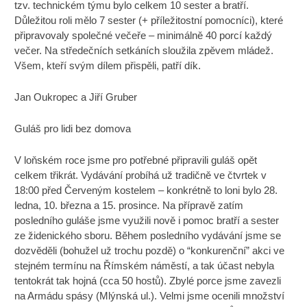
tzv. technickém týmu bylo celkem 10 sester a bratří.
Důležitou roli mělo 7 sester (+ příležitostní pomocníci), které
připravovaly společné večeře – minimálně 40 porcí každý
večer. Na středečních setkáních sloužila zpěvem mládež.
Všem, kteří svým dílem přispěli, patří dík.
Jan Oukropec a Jiří Gruber
Guláš pro lidi bez domova
V loňském roce jsme pro potřebné připravili guláš opět
celkem třikrát. Vydávání probíhá už tradičně ve čtvrtek v
18:00 před Červeným kostelem – konkrétně to loni bylo 28.
ledna, 10. března a 15. prosince. Na přípravě zatím
posledního guláše jsme využili nově i pomoc bratří a sester
ze židenického sboru. Během posledního vydávání jsme se
dozvěděli (bohužel už trochu pozdě) o “konkurenční” akci ve
stejném termínu na Římském náměstí, a tak účast nebyla
tentokrát tak hojná (cca 50 hostů). Zbylé porce jsme zavezli
na Armádu spásy (Mlýnská ul.). Velmi jsme ocenili množství