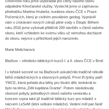
církevního roku jsme uspořádali pro členy našeho sboru
odpoledne Křesťanské služby. Vyslechli jsme si zajímavou
přednášku Martina Hrubeše, kurátora sboru ČCE v Praze
Počernicích, který je civilním povoláním geolog. Vyprávěl
nám o získávání nových zdrojů pitné vody v Etiopii. Během
roku 2016 jsme vykonali přibližně 200 návštěv u členů našeho
sboru, kteří vzhledem ke svému věku už nemohou docházet
do sboru, nejvíce u příležitosti jejich narozenin.
Marie Melicharová
Blažkov – středisko biblických kurzů I. a II. sboru ČCE v Brně
I v loňské sezoně se na Blažkově uskutečnilo tradičně několik
běhů mládežnických a sborových pobytů. První tři týdny patří
YMCE, která pořádá dva běhy pro školní děti, tentokrát to
bylo na téma „Děti kapitána Granta“. Potom následovaly
sborové pobyty jednotlivých sborů našeho seniorátu a
koncem srpna také již tradičně biblický kurz pro mládež s
názvem LeSeM (letní setkání mládeže). Vedení měl pan farář