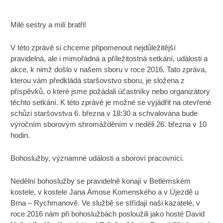
Milé sestry a milí bratři!
V této zprávě si chceme připomenout nejdůležitější
pravidelná, ale i mimořádná a příležitostná setkání, události a
akce, k nimž došlo v našem sboru v roce 2016. Tato zpráva,
kterou vám předkládá staršovstvo sboru, je složena z
příspěvků, o které jsme požádali účastníky nebo organizátory
těchto setkání. K této zprávě je možné se vyjádřit na otevřené
schůzi staršovstva 6. března v 18:30 a schvalována bude
výročním sborovým shromážděním v neděli 26. března v 10
hodin.
Bohoslužby, významné události a sboroví pracovníci.
Nedělní bohoslužby se pravidelně konají v Betlémském
kostele, v kostele Jana Ámose Komenského a v Újezdě u
Brna – Rychmanově. Ve službě se střídají naši kazatelé, v
roce 2016 nám při bohoslužbách posloužili jako hosté David