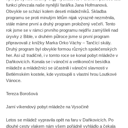
funkci převzala naše nynější farářka Jana Hofmanová.
Obvykle se schází kolem deseti mládežníků. Skladba
programu se proti minulým létům nijak výrazně nezměnila,
stále máme první a druhý program proložený večeří. Tento
rok jsme se v rámci prvního programu nejdřív zamýšleli nad
úryvky z Bible, v druhém půlroce jsme si první program
připravovali z knížky Marka Orko Váchy – Tančící skály.
Druhý program byl obvykle formou různých společenských
her. Asi už tradičně, i v tomto roce se konal pobyt mládeže v
Daňkovicích. Konala se i vánoční a velikonoční besídka
mládeže a mládežníci se účastnili i vánoční slavnosti v
Betlémském kostele, kde vystoupili s vlastní hrou Loutkové
Vánoce.
Tereza Borošová
Jarní víkendový pobyt mládeže na Vysočině
Letos se mládež vypravila opět na faru v Daňkovicích. Po
dlouhé cesty vlakem nám všem pořádně vyhládlo a čekala