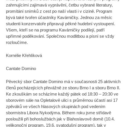
zahrnujícími zajímavá vyprávění, četbu vybrané literatury,
promítání snímků z cest po naší vlasti i v cizině. Program
bývá také tvořen účastníky Kavárničky. Jednou za měsíc
studenti konzervatoře připravují pěkné hudební vystoupení.
Všem, kteří se na programu Kavárničky podílejí, patří
upřímné poděkování. Společnou modlitbou a písní se vždy
rozloučíme.
Kornélie Křehlíková
Cantate Domino
Pěvecký sbor Cantate Domino má v současnosti 25 aktivních
členů pocházejících převážně ze sboru Brno I a sboru Brno II.
Ke zkouškám se scházíme každý pátek od 18:30 – 20:30 ve
sborovém sále na Opletalově ulici s průměrnou účastí asi 17
zpěváků ve všech hlasových skupinách pod vedením
sbormistra Libora Nykodýma. Během roku jsme střídavě
posloužili při bohoslužbách jak v Blahoslavově domě (10.4.
velikonoční program, 19.6. svatodušní program), tak v