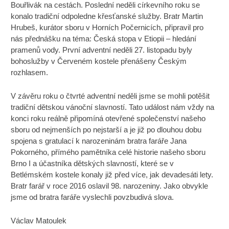
Bouřlivák na cestách. Poslední neděli církevního roku se
konalo tradiční odpoledne křesťanské služby. Bratr Martin
Hrubeš, kurátor sboru v Horních Počernicích, připravil pro
nás přednášku na téma: Česká stopa v Etiopii – hledání
pramenů vody. První adventní neděli 27. listopadu byly
bohoslužby v Červeném kostele přenášeny Českým
rozhlasem.
V závěru roku o čtvrté adventní neděli jsme se mohli potěšit
tradiční dětskou vánoční slavností. Tato událost nám vždy na
konci roku reálně připomíná otevřené společenství našeho
sboru od nejmenších po nejstarší a je již po dlouhou dobu
spojena s gratulací k narozeninám bratra faráře Jana
Pokorného, přímého pamětníka celé historie našeho sboru
Brno I a účastníka dětských slavností, které se v
Betlémském kostele konaly již před více, jak devadesáti lety.
Bratr farář v roce 2016 oslavil 98. narozeniny. Jako obvykle
jsme od bratra faráře vyslechli povzbudivá slova.
Václav Matoulek