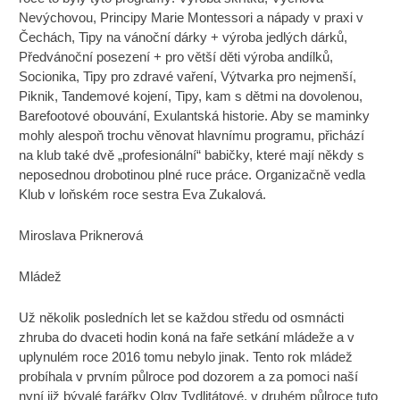
Nevýchovou, Principy Marie Montessori a nápady v praxi v
Čechách, Tipy na vánoční dárky + výroba jedlých dárků,
Předvánoční posezení + pro větší děti výroba andílků,
Socionika, Tipy pro zdravé vaření, Výtvarka pro nejmenší,
Piknik, Tandemové kojení, Tipy, kam s dětmi na dovolenou,
Barefootové obouvání, Exulantská historie. Aby se maminky
mohly alespoň trochu věnovat hlavnímu programu, přichází
na klub také dvě „profesionální“ babičky, které mají někdy s
neposednou drobotinou plné ruce práce. Organizačně vedla
Klub v loňském roce sestra Eva Zukalová.
Miroslava Priknerová
Mládež
Už několik posledních let se každou středu od osmnácti
zhruba do dvaceti hodin koná na faře setkání mládeže a v
uplynulém roce 2016 tomu nebylo jinak. Tento rok mládež
probíhala v prvním půlroce pod dozorem a za pomoci naší
nyní již bývalé farářky Olgy Tydlitátové, v druhém půlroce tuto