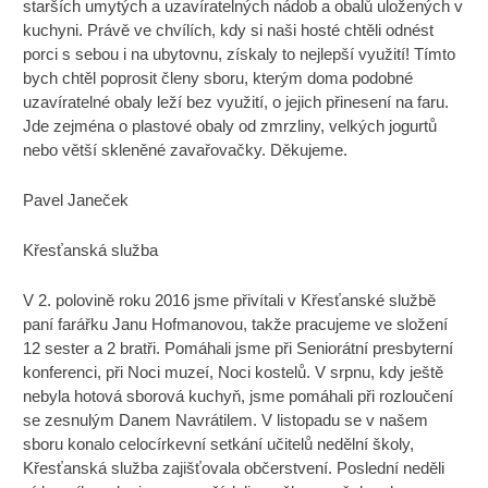
starších umytých a uzavíratelných nádob a obalů uložených v
kuchyni. Právě ve chvílích, kdy si naši hosté chtěli odnést
porci s sebou i na ubytovnu, získaly to nejlepší využití! Tímto
bych chtěl poprosit členy sboru, kterým doma podobné
uzavíratelné obaly leží bez využití, o jejich přinesení na faru.
Jde zejména o plastové obaly od zmrzliny, velkých jogurtů
nebo větší skleněné zavařovačky. Děkujeme.
Pavel Janeček
Křesťanská služba
V 2. polovině roku 2016 jsme přivítali v Křesťanské službě
paní farářku Janu Hofmanovou, takže pracujeme ve složení
12 sester a 2 bratři. Pomáhali jsme při Seniorátní presbyterní
konferenci, při Noci muzeí, Noci kostelů. V srpnu, kdy ještě
nebyla hotová sborová kuchyň, jsme pomáhali při rozloučení
se zesnulým Danem Navrátilem. V listopadu se v našem
sboru konalo celocírkevní setkání učitelů nedělní školy,
Křesťanská služba zajišťovala občerstvení. Poslední neděli