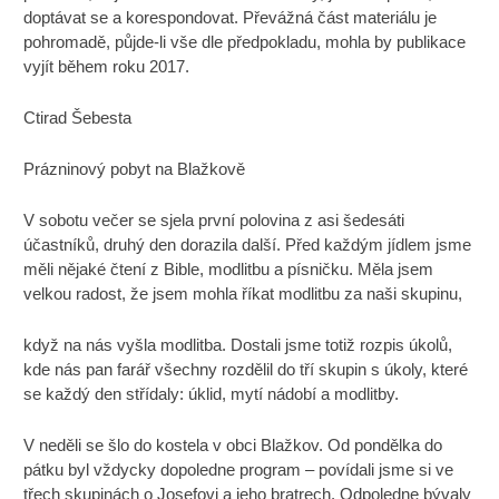
doptávat se a korespondovat. Převážná část materiálu je
pohromadě, půjde-li vše dle předpokladu, mohla by publikace
vyjít během roku 2017.
Ctirad Šebesta
Prázninový pobyt na Blažkově
V sobotu večer se sjela první polovina z asi šedesáti
účastníků, druhý den dorazila další. Před každým jídlem jsme
měli nějaké čtení z Bible, modlitbu a písničku. Měla jsem
velkou radost, že jsem mohla říkat modlitbu za naši skupinu,
když na nás vyšla modlitba. Dostali jsme totiž rozpis úkolů,
kde nás pan farář všechny rozdělil do tří skupin s úkoly, které
se každý den střídaly: úklid, mytí nádobí a modlitby.
V neděli se šlo do kostela v obci Blažkov. Od pondělka do
pátku byl vždycky dopoledne program – povídali jsme si ve
třech skupinách o Josefovi a jeho bratrech. Odpoledne bývaly