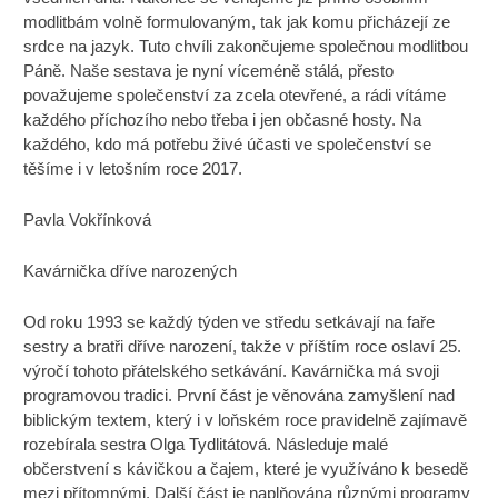
modlitbám volně formulovaným, tak jak komu přicházejí ze
srdce na jazyk. Tuto chvíli zakončujeme společnou modlitbou
Páně. Naše sestava je nyní víceméně stálá, přesto
považujeme společenství za zcela otevřené, a rádi vítáme
každého příchozího nebo třeba i jen občasné hosty. Na
každého, kdo má potřebu živé účasti ve společenství se
těšíme i v letošním roce 2017.
Pavla Vokřínková
Kavárnička dříve narozených
Od roku 1993 se každý týden ve středu setkávají na faře
sestry a bratři dříve narození, takže v příštím roce oslaví 25.
výročí tohoto přátelského setkávání. Kavárnička má svoji
programovou tradici. První část je věnována zamyšlení nad
biblickým textem, který i v loňském roce pravidelně zajímavě
rozebírala sestra Olga Tydlitátová. Následuje malé
občerstvení s kávičkou a čajem, které je využíváno k besedě
mezi přítomnými. Další část je naplňována různými programy