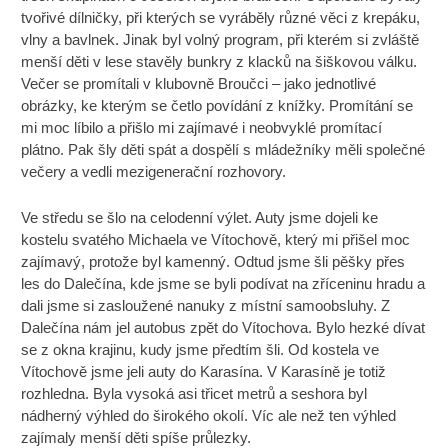
tvořivé dílničky, při kterých se vyráběly různé věci z krepáku,
vlny a bavlnek. Jinak byl volný program, při kterém si zvláště
menší děti v lese stavěly bunkry z klacků na šiškovou válku.
Večer se promítali v klubovně Broučci – jako jednotlivé
obrázky, ke kterým se četlo povídání z knížky. Promítání se
mi moc líbilo a přišlo mi zajímavé i neobvyklé promítací
plátno. Pak šly děti spát a dospělí s mládežníky měli společné
večery a vedli mezigenerační rozhovory.
Ve středu se šlo na celodenní výlet. Auty jsme dojeli ke
kostelu svatého Michaela ve Vítochově, který mi přišel moc
zajímavý, protože byl kamenný. Odtud jsme šli pěšky přes
les do Dalečína, kde jsme se byli podívat na zříceninu hradu a
dali jsme si zasloužené nanuky z místní samoobsluhy. Z
Dalečína nám jel autobus zpět do Vítochova. Bylo hezké dívat
se z okna krajinu, kudy jsme předtím šli. Od kostela ve
Vítochově jsme jeli auty do Karasína. V Karasíně je totiž
rozhledna. Byla vysoká asi třicet metrů a seshora byl
nádherný výhled do širokého okolí. Víc ale než ten výhled
zajímaly menší děti spíše průlezky.