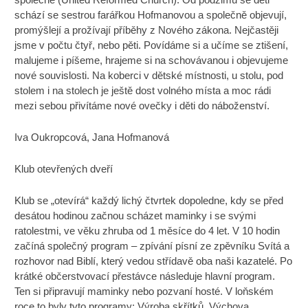
schází se sestrou farářkou Hofmanovou a společně objevují,
promýšlejí a prožívají příběhy z Nového zákona. Nejčastěji
jsme v počtu čtyř, nebo pěti. Povídáme si a učíme se ztišení,
malujeme i píšeme, hrajeme si na schovávanou i objevujeme
nové souvislosti. Na koberci v dětské místnosti, u stolu, pod
stolem i na stolech je ještě dost volného místa a moc rádi
mezi sebou přivítáme nové ovečky i děti do náboženství.
Iva Oukropcová, Jana Hofmanová
Klub otevřených dveří
Klub se „otevírá“ každý lichý čtvrtek dopoledne, kdy se před
desátou hodinou začnou scházet maminky i se svými
ratolestmi, ve věku zhruba od 1 měsíce do 4 let. V 10 hodin
začíná společný program – zpívání písní ze zpěvníku Svítá a
rozhovor nad Biblí, který vedou střídavě oba naši kazatelé. Po
krátké občerstvovací přestávce následuje hlavní program.
Ten si připravují maminky nebo pozvaní hosté. V loňském
roce to byly tyto programy: Výroba skřítků, Výchova