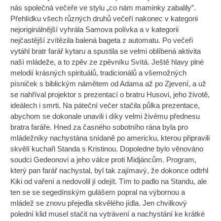
nás společná večeře ve stylu „co nám maminky zabalily”.
Přehlídku všech různých druhů večeří nakonec v kategorii
nejoriginálnější vyhrála Samova polívka a v kategorii
nejčastější zvítězila balená bageta z automatu. Po večeři
vytáhl bratr farář kytaru a spustila se velmi oblíbená aktivita
naší mládeže, a to zpěv ze zpěvníku Svítá. Ještě hlavy plné
melodií krásných spirituálů, tradicionálů a všemožných
písniček s biblickým námětem od Adama až po Zjevení, a už
se nahříval projektor s prezentací o bratru Husovi, jeho životě,
ideálech i smrti. Na páteční večer stačila půlka prezentace,
abychom se dokonale unavili i díky velmi živému přednesu
bratra faráře. Hned za časného sobotního rána byla pro
mládežníky nachystána snídaně po americku, kterou připravili
skvělí kuchaři Standa s Kristinou. Dopoledne bylo věnováno
soudci Gedeonovi a jeho válce proti Midjáncům. Program,
který pan farář nachystal, byl tak zajímavý, že dokonce odtrhl
Kiki od vaření a nedovolil jí odejít. Tím to padlo na Standu, ale
ten se se segedínským gulášem popral na výbornou a
mládež se znovu přejedla skvělého jídla. Jen chvilkový
polední klid musel stačit na vytrávení a nachystání ke krátké