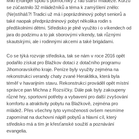
Miki Erdinger spolu s pomocníky z řad starší mládeže. Kurzu
se zúčastnilo 32 mládežníků a téma k zamýšlení znělo:
(Ne)stíháš?! Tradici už má i poprázdninový pobyt seniorů a
také naopak předprázdninový pobyt několika rodin s
předškolními dětmi. Středisko je plně využito i o víkendech od
jara do podzimu a to jak sborovými víkendy, tak různými
skautskými, ale i rodinnými akcemi a také brigádami.
Co se týká rozvoje střediska, tak se nám v roce 2016 opět
podařilo získat pro Blažkov dotaci z dotačního programu
Jihomoravského kraje. Peníze byly využity zejména na
rekonstrukci verandy chaty zvané Heraklitka, která byla
téměř v havarijním stavu. Rekonstrukci prováděl opět místní
správce pan Michna z Rozsíčky. Dále pak byly zakoupeny
různé hry, sportovní potřeby a vybavení pro další zvyšování
komfortu a atraktivity pobytu na Blažkově, zejména pro
mládež. Přes všechny tyto vymoženosti ovšem nesmíme
zapomínat na duchovní náplň pobytů a hlavní cíl, který
středisko má a tím je křesťanské soužití a poznávání
evangelia.