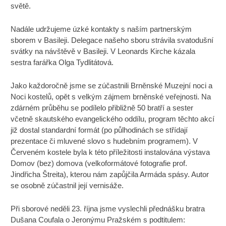
světě.
Nadále udržujeme úzké kontakty s naším partnerským
sborem v Basileji. Delegace našeho sboru strávila svatodušní
svátky na návštěvě v Basileji. V Leonards Kirche kázala
sestra farářka Olga Tydlitátová.
Jako každoročně jsme se zúčastnili Brněnské Muzejní noci a
Noci kostelů, opět s velkým zájmem brněnské veřejnosti. Na
zdárném průběhu se podílelo přibližně 50 bratří a sester
včetně skautského evangelického oddílu, program těchto akcí
již dostal standardní formát (po půlhodinách se střídají
prezentace či mluvené slovo s hudebním programem). V
Červeném kostele byla k této příležitosti instalována výstava
Domov (bez) domova (velkoformátové fotografie prof.
Jindřicha Štreita), kterou nám zapůjčila Armáda spásy. Autor
se osobně zúčastnil její vernisáže.
Při sborové neděli 23. října jsme vyslechli přednášku bratra
Dušana Coufala o Jeronýmu Pražském s podtitulem: