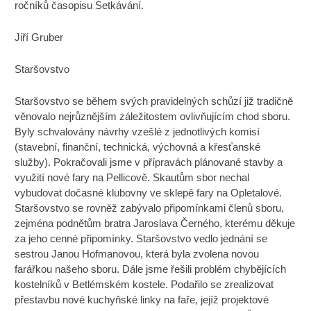
ročníků časopisu Setkávání.
Jiří Gruber
Staršovstvo
Staršovstvo se během svých pravidelných schůzí již tradičně
věnovalo nejrůznějším záležitostem ovlivňujícím chod sboru.
Byly schvalovány návrhy vzešlé z jednotlivých komisí
(stavební, finanční, technická, výchovná a křesťanské
služby). Pokračovali jsme v přípravách plánované stavby a
využití nové fary na Pellicově. Skautům sbor nechal
vybudovat dočasné klubovny ve sklepě fary na Opletalové.
Staršovstvo se rovněž zabývalo připomínkami členů sboru,
zejména podnětům bratra Jaroslava Černého, kterému děkuje
za jeho cenné připomínky. Staršovstvo vedlo jednání se
sestrou Janou Hofmanovou, která byla zvolena novou
farářkou našeho sboru. Dále jsme řešili problém chybějících
kostelníků v Betlémském kostele. Podařilo se zrealizovat
přestavbu nové kuchyňské linky na faře, jejíž projektové