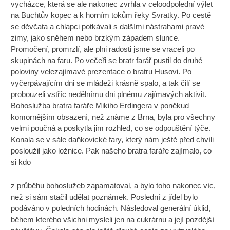
vycházce, která se ale nakonec zvrhla v celoodpolední výlet
na Buchtův kopec a k horním tokům řeky Svratky. Po cestě
se děvčata a chlapci potkávali s dalšími nástrahami pravé
zimy, jako sněhem nebo brzkým západem slunce.
Promočení, promrzlí, ale plni radosti jsme se vraceli po
skupinách na faru. Po večeři se bratr farář pustil do druhé
poloviny velezajímavé prezentace o bratru Husovi. Po
vyčerpávajícím dni se mládeži krásně spalo, a tak čilí se
probouzeli vstříc nedělnímu dni plnému zajímavých aktivit.
Bohoslužba bratra faráře Mikiho Erdingera v poněkud
komornějším obsazení, než známe z Brna, byla pro všechny
velmi poučná a poskytla jim rozhled, co se odpouštění týče.
Konala se v sále daňkovické fary, který nám ještě před chvíli
posloužil jako ložnice. Pak našeho bratra faráře zajímalo, co
si kdo
z průběhu bohoslužeb zapamatoval, a bylo toho nakonec víc,
než si sám stačil udělat poznámek. Poslední z jídel bylo
podáváno v poledních hodinách. Následoval generální úklid,
během kterého všichni mysleli jen na cukrárnu a její pozdější