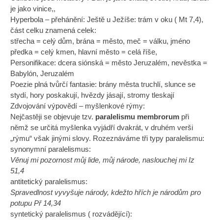
je jako vinice,,
Hyperbola – přehánění: Ještě u Ježíše: trám v oku ( Mt 7,4),
část celku znamená celek:
střecha = celý dům, brána = město, meč = válku, jméno
předka = celý kmen, hlavní město = celá říše,
Personifikace: dcera siónská = město Jeruzalém, nevěstka =
Babylón, Jeruzalém
Poezie plná tvůrčí fantasie: brány města truchlí, slunce se
stydí, hory poskakují, hvězdy jásají, stromy tleskají
Zdvojování výpovědí – myšlenkové rýmy:
Nejčastěji se objevuje tzv.
paralelismu membrorum
při
němž se určitá myšlenka vyjádří dvakrát, v druhém verši
„rýmu“ však jinými slovy. Rozeznáváme tři typy paralelismu:
synonymní paralelismus:
Věnuj mi pozornost můj lide, můj národe, naslouchej mi Iz
51,4
antitetický paralelismus:
Spravedlnost vyvyšuje národy, kdežto hřích je národům pro
potupu Př 14,34
syntetický paralelismus ( rozvádějící):