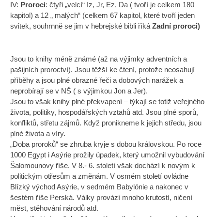
IV:
Proroci
: čtyři „velcí“ Iz, Jr, Ez, Da ( tvoří je celkem 180
kapitol) a 12 „ malých“ (celkem 67 kapitol, které tvoří jeden
svitek, souhrnně se jim v hebrejské bibli říká
Zadní proroci)
Jsou to knihy méně známé (až na výjimky adventních a
pašijních proroctví). Jsou těžší ke čtení, protože neosahují
příběhy a jsou plné obrazné řeči a dobových narážek a
neprobírají se v NŠ ( s výjimkou Jon a Jer).
Jsou to však knihy plné překvapení – týkají se totiž veřejného
života, politiky, hospodářských vztahů atd. Jsou plné sporů,
konfliktů, střetu zájmů. Když pronikneme k jejich středu, jsou
plné života a víry.
„Doba proroků“ se zhruba kryje s dobou královskou. Po roce
1000 Egypt i Asýrie prožily úpadek, který umožnil vybudování
Šalomounovy říše. V 8.- 6. století však dochází k novým k
politickým otřesům a změnám. V osmém století ovládne
Blízký východ Asýrie, v sedmém Babylónie a nakonec v
šestém říše Perská. Války provází mnoho krutostí, ničení
měst, stěhování národů atd.