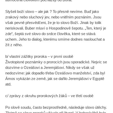
Slyšeli boží slovo – ale jak ? To přesně nevíme. Buď jako
zrakový nebo sluchový jev, nebo vnitřním poznáním. Jsou
však pevně přesvědčeni, že je to slovo Boží. Jinak by tolik
neriskovali. Buber mluví o Hospodinově šepotu. „Ten, který je
zde“, šeptá své slovo do srdce člověka, které se stává
uchem. Jeho to dialog, kterému smíme dodnes naslouchat a
žít z něho.
b/ vlastní zážitky proroka – v první osobě
Životopisné poznámky o prorocích jsou sporadické. Nejvíc se
dozvíme o Ozeášovi a Jeremjášovi. Nikdy se však už
nedozvíme: jak dopadlo třeba Ozeášovo manželství, zda byl
Ámos vykázán ze země, jak se dařilo Jeremjášovi v Egyptě
atd.
c/ zprávy z okruhu prorokových žáků – ve třetí osobě
Po slově soudu, často bezprostředně, následuje slovo útěchy.
Zřejmě se slovo proroků užívalo při liturgii. V bohoslužbě bylo