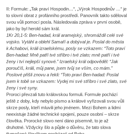
II: Formule: „Tak praví Hospodin…“, „Výrok Hospodinův …“ je
to slovní obrat z profánního prostředí. Panovník takto sděloval
svou vůli pomocí posla. Následovala zpráva v první osobě,
jako by byl herold sám král.
1Kr 20,1-5: Ben-hadad, král aramejský, shromáždil celé své
vojsko. Vytáhl a oblehl Samaří a dobýval je. Poslal do města
k Achabovi, králi izraelskému, posly se vzkazem: “Toto praví
Ben-hadad: Mně patří tvé stříbro i tvé zlato; mně patří i tvé
ženy i tví nejlepší synové.” Izraelský král odpověděl: “Jak
poroučíš, králi, můj pane, jsem tvůj se vším, co mám.”
Poslové přišli znovu a řekli: “Toto praví Ben-hadad: Poslal
jsem k tobě se vzkazem: Vydej mi své stříbro i své zlato, své
ženy i své syny.
Proroci převzali tuto královskou formuli. Formule pochází
ještě z doby, kdy nebylo písmo a králové vyřizovali svou vůli
skrze posly, kteří mluvili jeho jménem. Mezi Bohem a lidmi
neexistuje žádné technické spojení, pouze osobní – skrze
člověka. Prorocké slovo není dáno písemně, to je až
druhotné. Vždycky šlo a půjde o důvěru, že tato slova
tlumočená člověkem pocházejí od Boha.