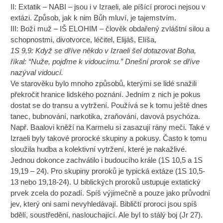
II: Extatik – NABI – jsou i v Izraeli, ale píšící proroci nejsou v
extázi. Způsob, jak k nim Bůh mluví, je tajemstvím.
III: Boží muž – IŠ ELOHIM – člověk obdařený zvláštní silou a
schopnostmi, divotvorce, léčitel, Elijáš, Elíša,
1S 9,9: Když se dříve někdo v Izraeli šel dotazovat Boha,
říkal: “Nuže, pojďme k vidoucímu.” Dnešní prorok se dříve
nazýval vidoucí.
Ve starověku bylo mnoho způsobů, kterými se lidé snažili
překročit hranice lidského poznání. Jedním z nich je pokus
dostat se do transu a vytržení. Používá se k tomu ještě dnes
tanec, bubnování, narkotika, zraňování, davová psychóza.
Např. Baalovi kněží na Karmelu si zasazují rány meči. Také v
Izraeli byly takové prorocké skupiny a pokusy. Často k tomu
sloužila hudba a kolektivní vytržení, které je nakažlivé.
Jednou dokonce zachvátilo i budoucího krále (1S 10,5 a 1S
19,19 – 24). Pro skupiny proroků je typická extáze (1S 10,5-
13 nebo 19,18-24). U biblických proroků ustupuje extatický
prvek zcela do pozadí. Spíš výjimečně a pouze jako průvodní
jev, který oni sami nevyhledávají. Bibličtí proroci jsou spíš
bdělí, soustředění, naslouchající. Ale byl to stálý boj (Jr 27).