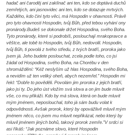
hadač ani čaroděj ani zaklínač ani ten, kdo se doptává duchů
zemřelých, ani jasnovidec ani ten, kdo se dotazuje mrtvých.
Každého, kdo činí tyto věci, má Hospodin v ohavnosti. Právě
pro tyto ohavnosti Hospodin, tvůj Bůh, před tebou vyhání ony
pronárody.Budeš se dokonale držet Hospodina, svého Boha.
Tyto pronárody, které si podrobíš, poslouchají mrakopravce a
věštce, ale tobě to Hospodin, tvůj Bůh, nedovolil. Hospodin,
tvůj Bůh, ti povolá z tvého středu, z tvých bratří, proroka jako
jsem já. Jeho budete poslouchat, zcela podle toho, co jsi
žádal od Hospodina, svého Boha, na Chorébu v den
shromáždění: “Kéž neslyším už hlas Hospodina, svého Boha,
a nevidím už ten veliký oheň, abych nezemřel.” Hospodin mi
řekl: “Dobře to pověděli. Povolám jim proroka z jejich bratří,
jako jsi ty. Do jeho úst vložím svá slova a on jim bude mluvit
vše, co mu přikáži. Kdo by má slova, která on bude mluvit
mým jménem, neposlouchal, toho já sám budu volat k
odpovědnosti. Avšak prorok, který by opovážlivě mluvil mým
jménem něco, co jsem mu mluvit nepřikázal, nebo který by
mluvil jménem jiných bohů, takový prorok zemře.”V srdci si
asi říkáš: “Jak poznáme slovo, které Hospodin