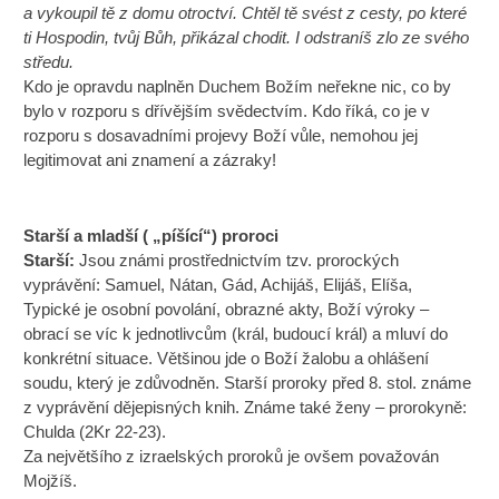
a vykoupil tě z domu otroctví. Chtěl tě svést z cesty, po které
ti Hospodin, tvůj Bůh, přikázal chodit. I odstraníš zlo ze svého
středu.
Kdo je opravdu naplněn Duchem Božím neřekne nic, co by
bylo v rozporu s dřívějším svědectvím. Kdo říká, co je v
rozporu s dosavadními projevy Boží vůle, nemohou jej
legitimovat ani znamení a zázraky!
Starší a mladší ( „píšící“) proroci
Starší:
Jsou známi prostřednictvím tzv. prorockých
vyprávění: Samuel, Nátan, Gád, Achijáš, Elijáš, Elíša,
Typické je osobní povolání, obrazné akty, Boží výroky –
obrací se víc k jednotlivcům (král, budoucí král) a mluví do
konkrétní situace. Většinou jde o Boží žalobu a ohlášení
soudu, který je zdůvodněn. Starší proroky před 8. stol. známe
z vyprávění dějepisných knih. Známe také ženy – prorokyně:
Chulda (2Kr 22-23).
Za největšího z izraelských proroků je ovšem považován
Mojžíš.