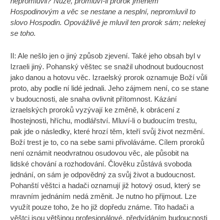
nepromluvil?”Nuže, promluví-li prorok jménem
Hospodinovým a věc se nestane a nesplní, nepromluvil to
slovo Hospodin. Opovážlivě je mluvil ten prorok sám; nelekej
se toho.
II: Ale nešlo jen o jiný způsob zjevení. Také jeho obsah byl v
Izraeli jiný. Pohanský věštec se snažil uhodnout budoucnost
jako danou a hotovu věc. Izraelský prorok oznamuje Boží vůli
proto, aby podle ní lidé jednali. Jeho zájmem není, co se stane
v budoucnosti, ale snaha ovlivnit přítomnost. Kázání
izraelských proroků vyzývají ke změně, k obrácení z
lhostejnosti, hříchu, modlářství. Mluví-li o budoucím trestu,
pak jde o následky, které hrozí těm, kteří svůj život nezmění.
Boží trest je to, co na sebe sami přivoláváme. Cílem proroků
není oznámit neodvratnou osudovou věc, ale působit na
lidské chování a rozhodování. Člověku zůstává svoboda
jednání, on sám je odpovědný za svůj život a budoucnost.
Pohanští věštci a hadači oznamují již hotový osud, který se
mravním jednáním nedá změnit. Je nutno ho přijmout. Lze
využít pouze toho, že ho již dopředu známe. Tito hadači a
věštci jsou většinou profesionálové, předvídáním budoucnosti