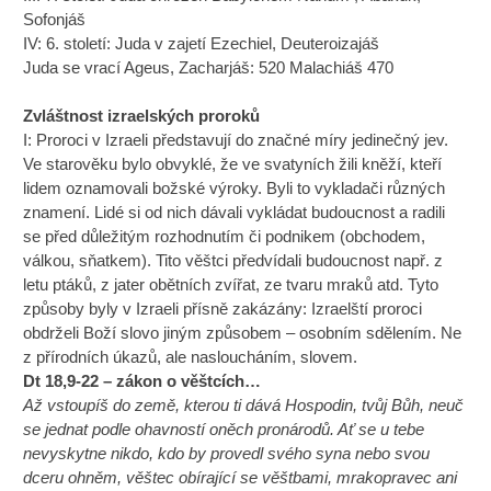
Sofonjáš
IV: 6. století: Juda v zajetí Ezechiel, Deuteroizajáš
Juda se vrací Ageus, Zacharjáš: 520 Malachiáš 470
Zvláštnost izraelských proroků
I: Proroci v Izraeli představují do značné míry jedinečný jev.
Ve starověku bylo obvyklé, že ve svatyních žili kněží, kteří
lidem oznamovali božské výroky. Byli to vykladači různých
znamení. Lidé si od nich dávali vykládat budoucnost a radili
se před důležitým rozhodnutím či podnikem (obchodem,
válkou, sňatkem). Tito věštci předvídali budoucnost např. z
letu ptáků, z jater obětních zvířat, ze tvaru mraků atd. Tyto
způsoby byly v Izraeli přísně zakázány: Izraelští proroci
obdrželi Boží slovo jiným způsobem – osobním sdělením. Ne
z přírodních úkazů, ale nasloucháním, slovem.
Dt 18,9-22 – zákon o věštcích…
Až vstoupíš do země, kterou ti dává Hospodin, tvůj Bůh, neuč
se jednat podle ohavností oněch pronárodů. Ať se u tebe
nevyskytne nikdo, kdo by provedl svého syna nebo svou
dceru ohněm, věštec obírající se věštbami, mrakopravec ani