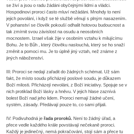
se živí a jsou o radu žádáni obyčejnými lidmi a vládci.
Hospodinovi proroci často mluví nežádáni. Mnohdy to není
jejich povolání, i když se té službě věnují s plným nasazením.
V pohanství se člověk pokouší odhalit hotovou budoucnost a
tak zmírnit svou závislost na osudu a neosobních
mocnostem. Izrael však žije v osobním vztahu k milujícímu
Bohu. Je to Bůh , který člověku naslouchá, který se ho snaží
změnit a pomoci mu. Je to úplně jiný vztah, než známe z
jiných náboženství.
III: Proroci se nedají zařadit do žádných schémat. Už sám
fakt, že místo soudu přicházejí poslové soudu, je důkazem
Boží milosti. Přicházejí nevoláni, z Boží iniciativy. Spojuje se v
nich protiklad Boží lásky a hněvu. V jejich hlase zaznívá
bolest Boží nad jeho lidem. Proroci nemají žádné učení,
systém, zásady. Předávají pouze to, co sami přijali.
IV: Podivuhodná je
řada proroků.
Není to žádný úřad, a
přece vedle každého krále povstávají nečekaně proroci.
Každý je jedinečný, nemá pokračování, stojí sám a přece tu