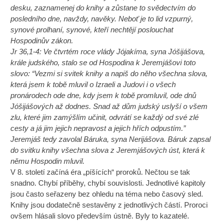
desku, zaznamenej do knihy a zůstane to svědectvím do
posledního dne, navždy, navěky. Neboť je to lid vzpurný,
synové prolhaní, synové, kteří nechtějí poslouchat
Hospodinův zákon.
Jr 36,1-4: Ve čtvrtém roce vlády Jójakíma, syna Jóšijášova,
krále judského, stalo se od Hospodina k Jeremjášovi toto
slovo: “Vezmi si svitek knihy a napiš do něho všechna slova,
která jsem k tobě mluvil o Izraeli a Judovi i o všech
pronárodech ode dne, kdy jsem k tobě promluvil, ode dnů
Jóšijášových až dodnes. Snad až dům judský uslyší o všem
zlu, které jim zamýšlím učinit, odvrátí se každý od své zlé
cesty a já jim jejich nepravost a jejich hřích odpustím.”
Jeremjáš tedy zavolal Báruka, syna Nerijášova. Báruk zapsal
do svitku knihy všechna slova z Jeremjášových úst, která k
němu Hospodin mluvil.
V 8. století začíná éra „píšících“ proroků. Nečtou se tak
snadno. Chybí příběhy, chybí souvislosti. Jednotlivé kapitoly
jsou často seřazeny bez ohledu na téma nebo časový sled.
Knihy jsou dodatečně sestavěny z jednotlivých částí. Proroci
ovšem hlásali slovo především ústně. Byly to kazatelé.