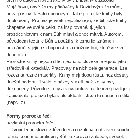
Mojžíšovu, nové žalmy přidávány k Davidovým žalmům,
nová přísloví k Šalomounovým. Také prorocké knihy byly
doplňovány. Pro nás je však nejdůležitější, že biblické knihy
chápeme ve svém celku za inspirované, tj. jejích
prostřednictvím k nám Bůh mluví a chce mluvit. Autorem,
původcem textů je Bůh a použil si k tomu lidi známé i
neznámé, s jejich schopnostmi a možnostmi, které ve své
době měli.
Prorocké knihy nejsou dílem jednoho člověka, ale jsou jako
středověké katedrály. Pracovaly na nich celé generace. Lze
rozeznat různé materiály. Knihy mají dobu růstu, než dostaly
dnešní podobu. Trvalo to někdy staletí, než knihy byly
dokončeny. Původně to byla slova mluvená, teprve později se
zapisovala, protože byla stále aktuální. Jsou to souborná díla
(např. Iz)
Formy prorocké řeči
a/ vlastní prorocká řeč:
I: Dvoučlenné slovo: zdůvodněná obžaloba a ohlášení soudu
forma soudního přelíčení, Bůh je zároveň žalobce, svědek i