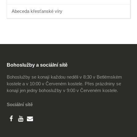
Abeceda křesťanské víry
Bohoslužby a sociální sítě
Bohoslužby se konají každou neděli v 8:30 v Betlémském
kostele a v 10:00 v Červeném kostele. Přes prázdniny se
konají jen jedny bohoslužby v 9:00 v Červeném kostele.
Sociální sítě