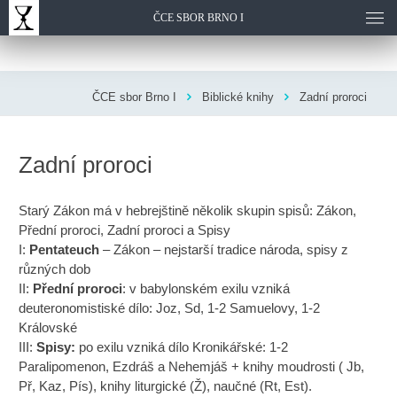
ČCE SBOR BRNO I
ČCE sbor Brno I
Biblické knihy
Zadní proroci
Zadní proroci
Starý Zákon má v hebrejštině několik skupin spisů: Zákon,
Přední proroci, Zadní proroci a Spisy
I:
Pentateuch
– Zákon – nejstarší tradice národa, spisy z
různých dob
II:
Přední proroci
: v babylonském exilu vzniká
deuteronomistiské dílo: Joz, Sd, 1-2 Samuelovy, 1-2
Královské
III:
Spisy:
po exilu vzniká dílo Kronikářské: 1-2
Paralipomenon, Ezdráš a Nehemjáš + knihy moudrosti ( Jb,
Př, Kaz, Pís), knihy liturgické (Ž), naučné (Rt, Est).