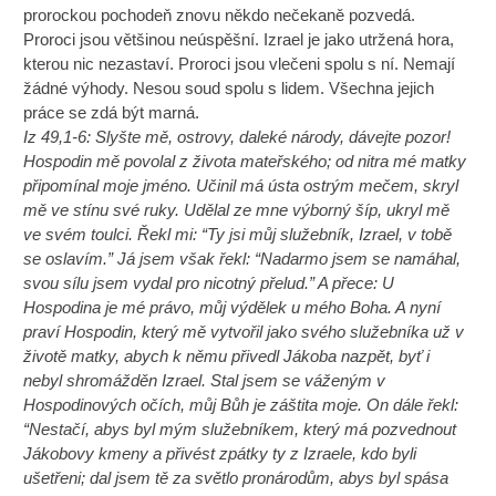
prorockou pochodeň znovu někdo nečekaně pozvedá.
Proroci jsou většinou neúspěšní. Izrael je jako utržená hora,
kterou nic nezastaví. Proroci jsou vlečeni spolu s ní. Nemají
žádné výhody. Nesou soud spolu s lidem. Všechna jejich
práce se zdá být marná.
Iz 49,1-6: Slyšte mě, ostrovy, daleké národy, dávejte pozor!
Hospodin mě povolal z života mateřského; od nitra mé matky
připomínal moje jméno. Učinil má ústa ostrým mečem, skryl
mě ve stínu své ruky. Udělal ze mne výborný šíp, ukryl mě
ve svém toulci. Řekl mi: “Ty jsi můj služebník, Izrael, v tobě
se oslavím.” Já jsem však řekl: “Nadarmo jsem se namáhal,
svou sílu jsem vydal pro nicotný přelud.” A přece: U
Hospodina je mé právo, můj výdělek u mého Boha. A nyní
praví Hospodin, který mě vytvořil jako svého služebníka už v
životě matky, abych k němu přivedl Jákoba nazpět, byť i
nebyl shromážděn Izrael. Stal jsem se váženým v
Hospodinových očích, můj Bůh je záštita moje. On dále řekl:
“Nestačí, abys byl mým služebníkem, který má pozvednout
Jákobovy kmeny a přivést zpátky ty z Izraele, kdo byli
ušetřeni; dal jsem tě za světlo pronárodům, abys byl spása