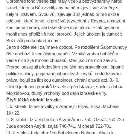
Uprostřed toho všeho žije malý vcelku bezvýznamný národ
Izrael, který si Bůh zvolil, aby na něm zjevil své záměry s
celým lidstvem. Svou vůli zjevuje Bůh jednak přímo skrze
události, které tento lid prožívá (vyvedení z Egypta, obsazení
zaslíbené země), ale také skrze své mluvčí – tak bychom
mohli dnes přiblížit funkci proroků. Jejich úkolem je tlumočit
Boží vůli pro konkrétní chvíli.
Je to složité ale i zajímavé období. Po rozdělení Šalomounovy
říše dochází k sociálnímu napětí. Vzniká vrstva boháčů a
vedle nich žije mnoho chudáků, kteří jsou na nich závislí.
Proroci odsuzují především sociální nespravedlnosti, špatné
politické plány, přejímaní pohanských zvyků, nedodržování
práva, bojují za lidskou důstojnost, chrání chudé atd. 8.- 6.
století je dobou proroků Izraele a představuje, spolu s dobou
Mojžíšovou, druhý vrcholný bod dějin izraelské víry.
Čtyři těžká období Izraele:
I. 9. století: Izrael a války s Aramejci Elijáš, Elíša, Micheáš
1Kr 22
II. 8. století: Izrael ohrožen Asýrií Ámos 750, Ozeáš 750-725
Juda ohrožen Asýrií Izajáš 740-741. Micheáš 722-701,
III. 7. století Juda ohrožen Babylónem Nahum , Abakuk,