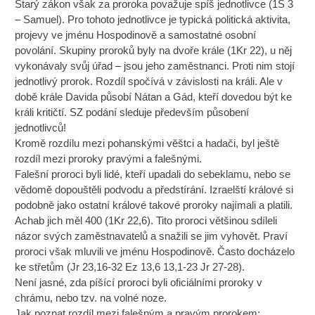
Starý zákon však za proroka považuje spíš jednotlivce (1S 3
– Samuel). Pro tohoto jednotlivce je typická politická aktivita,
projevy ve jménu Hospodinově a samostatné osobní
povolání. Skupiny proroků byly na dvoře krále (1Kr 22), u něj
vykonávaly svůj úřad – jsou jeho zaměstnanci. Proti nim stojí
jednotlivý prorok. Rozdíl spočívá v závislosti na králi. Ale v
době krále Davida působí Nátan a Gád, kteří dovedou být ke
králi kritičtí. SZ podání sleduje především působení
jednotlivců!
Kromě rozdílu mezi pohanskými věštci a hadači, byl ještě
rozdíl mezi proroky pravými a falešnými.
Falešní proroci byli lidé, kteří upadali do sebeklamu, nebo se
vědomě dopouštěli podvodu a předstírání. Izraelští králové si
podobně jako ostatní králové takové proroky najímali a platili.
Achab jich měl 400 (1Kr 22,6). Tito proroci většinou sdíleli
názor svých zaměstnavatelů a snažili se jim vyhovět. Praví
proroci však mluvili ve jménu Hospodinově. Často docházelo
ke střetům (Jr 23,16-32 Ez 13,6 13,1-23 Jr 27-28).
Není jasné, zda píšící proroci byli oficiálními proroky v
chrámu, nebo tzv. na volné noze.
Jak poznat rozdíl mezi falešným a pravým prorokem: