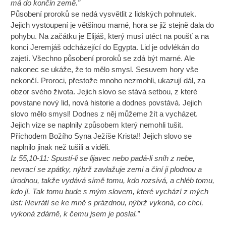
má do končin země.”
Působení proroků se nedá vysvětlit z lidských pohnutek.
Jejich vystoupení je většinou marné, hora se již stejně dala do
pohybu. Na začátku je Elijáš, který musí utéct na poušť a na
konci Jeremjáš odcházející do Egypta. Lid je odvlékán do
zajetí. Všechno působení proroků se zdá být marné. Ale
nakonec se ukáže, že to mělo smysl. Sesuvem hory vše
nekončí. Proroci, přestože mnoho nezmohli, ukazují dál, za
obzor svého života. Jejich slovo se stává setbou, z které
povstane nový lid, nová historie a dodnes povstává. Jejich
slovo mělo smysl! Dodnes z něj můžeme žít a vycházet.
Jejich vize se naplnily způsobem který nemohli tušit.
Příchodem Božího Syna Ježíše Krista!! Jejich slovo se
naplnilo jinak než tušili a viděli.
Iz 55,10-11: Spustí-li se lijavec nebo padá-li sníh z nebe,
nevrací se zpátky, nýbrž zavlažuje zemi a činí ji plodnou a
úrodnou, takže vydává símě tomu, kdo rozsívá, a chléb tomu,
kdo jí. Tak tomu bude s mým slovem, které vychází z mých
úst: Nevrátí se ke mně s prázdnou, nýbrž vykoná, co chci,
vykoná zdárně, k čemu jsem je poslal.”