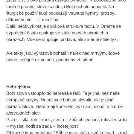
možné pronést slovo soudu , i Boží ochotu odpustit. Na
liturgické použití také poukazují vsunuté hymny, prosby,
děkování atd. – tj. modlitby.
Další neobvyklost je spirálová struktura textu. V Orientě se
vyprávění často opakuje ve stále nových obratech a
obrazech. Vše se stupňuje, přidává, ale směr je stále týž.
Ale texty jsou výrazově bohatší: nářek nad mrtvým, lidové
písně, veřejné disputace, podobenství, písně
Hebrejština
Boží slovo vstoupilo do hebrejské řeči. Ta je jiná, než naše
evropské jazyky. Nemá sice bohatý slovník, ale je plná
obrazů. Slova, která mají konkrétní význam, slouží k tvorbě
abstraktních slov.
Paže = síla, roh = moc, cesta = způsob jednání, mluvit v srdci
= myslet, hodit za záda = lhostejnost
Oblíbené jsou metafory :“Bůh je jako skála, světlo, hrad, Izrael