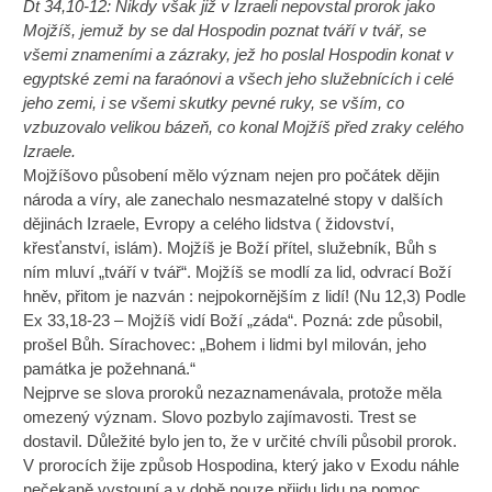
Dt 34,10-12: Nikdy však již v Izraeli nepovstal prorok jako
Mojžíš, jemuž by se dal Hospodin poznat tváří v tvář, se
všemi znameními a zázraky, jež ho poslal Hospodin konat v
egyptské zemi na faraónovi a všech jeho služebnících i celé
jeho zemi, i se všemi skutky pevné ruky, se vším, co
vzbuzovalo velikou bázeň, co konal Mojžíš před zraky celého
Izraele.
Mojžíšovo působení mělo význam nejen pro počátek dějin
národa a víry, ale zanechalo nesmazatelné stopy v dalších
dějinách Izraele, Evropy a celého lidstva ( židovství,
křesťanství, islám). Mojžíš je Boží přítel, služebník, Bůh s
ním mluví „tváří v tvář“. Mojžíš se modlí za lid, odvrací Boží
hněv, přitom je nazván : nejpokornějším z lidí! (Nu 12,3) Podle
Ex 33,18-23 – Mojžíš vidí Boží „záda“. Pozná: zde působil,
prošel Bůh. Sírachovec: „Bohem i lidmi byl milován, jeho
památka je požehnaná.“
Nejprve se slova proroků nezaznamenávala, protože měla
omezený význam. Slovo pozbylo zajímavosti. Trest se
dostavil. Důležité bylo jen to, že v určité chvíli působil prorok.
V prorocích žije způsob Hospodina, který jako v Exodu náhle
nečekaně vystoupí a v době nouze přijdu lidu na pomoc.