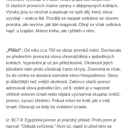
O starších prorocích máme zprávy v dějepravných knihách.
Výroky jsou tu stručné a popisuje se spíš děj, který slova
vyvolají – reakce lidí. Později se naopak setkáme se slovem
proroka, ale nevíme, jak lidé reagovali. Obojí se však setkává
např. u Izajáše. Máme knihu, ale i příběh o něm.
„Píšící“:
Od roku cca 750 se obraz proroků mění. Dochovala
se především prorocká slova shromážděná v jednotlivých
knihách. Vyprávění je už jen příležitostné. Okolnosti jejich
působení nám proto zůstávají často skryty. Znamená to však,
že do centra se dostává samotné slovo Hospodinovo. Slovo
je důležitější než vnější okolnosti. Zatímco starší proroci
adresovali slova jednotlivcům, od 8. století je v naprosté
většině osloven Izrael nebo nějaká významná skupina: kněží,
proroci, vysocí úředníci. Pokud mluví ke králi, jde o celý
Izrael. Obracejí se tedy ke svědomí Izraele.
Iz 30,7-9: Egyptská pomoc je prázdný přelud. Proto jsem je
nazval: “Obluda vyřízená.” Nyní jsi, napiš to před nimi na