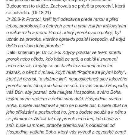
Budoucnost to ukáže. Zachovala se právě ta proroctví, která
se potvrdila. (Dt 18,21)
Jr 28,8-9: Proroci, kteří byli odedávna přede mnou a před
tebou, prorokovali o četných zemí a proti velkým královstvím
o válce a zlu a moru. Prorok, který prorokoval o pokoji, byl
uznán za proroka, kterého opravdu poslal Hospodin, až když
došlo na slovo toho proroka.”
Další kriterium je:
Dt 13,2-6: Kdyby povstal ve tvém středu
prorok nebo někdo, kdo hádá ze snů, a nabídl ti znamení
nebo zázrak, i kdyby se dostavilo to znamení nebo ten
zázrak, o němž ti mluvil, když říkal: “Pojďme za jinými bohy”,
které jsi neznal, “a služme jim”, neuposlechneš slov takového
proroka nebo toho, kdo hádá ze snů. To vás zkouší Hospodin,
váš Bůh, aby poznal, zda milujete Hospodina, svého Boha,
celým svým srdcem a celou svou duší. Hospodina, svého
Boha, budete následovat a jeho se budete bát, budete dbát na
jeho přikázání a poslouchat ho, jemu budete sloužit a k němu
se přimknete. Avšak takový prorok nebo ten, kdo hádá ze
snů, bude usmrcen, protože přemlouval k odpadnutí od
Hospodina, vašeho Boha, který vás vyvedl z egyptské země