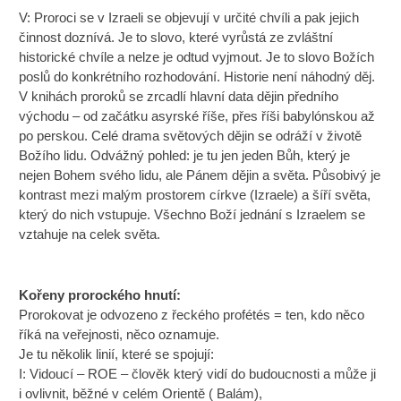
V: Proroci se v Izraeli se objevují v určité chvíli a pak jejich
činnost doznívá. Je to slovo, které vyrůstá ze zvláštní
historické chvíle a nelze je odtud vyjmout. Je to slovo Božích
poslů do konkrétního rozhodování. Historie není náhodný děj.
V knihách proroků se zrcadlí hlavní data dějin předního
východu – od začátku asyrské říše, přes říši babylónskou až
po perskou. Celé drama světových dějin se odráží v životě
Božího lidu. Odvážný pohled: je tu jen jeden Bůh, který je
nejen Bohem svého lidu, ale Pánem dějin a světa. Působivý je
kontrast mezi malým prostorem církve (Izraele) a šíří světa,
který do nich vstupuje. Všechno Boží jednání s Izraelem se
vztahuje na celek světa.
Kořeny prorockého hnutí:
Prorokovat je odvozeno z řeckého profétés = ten, kdo něco
říká na veřejnosti, něco oznamuje.
Je tu několik linií, které se spojují:
I: Vidoucí – ROE – člověk který vidí do budoucnosti a může ji
i ovlivnit, běžné v celém Orientě ( Balám),