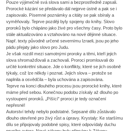
Pouze výjimečně svá slova sami a bezprostředně zapsali.
Prorocké kázání se předávalo dál nejprve ústně a pak se i
zapisovalo. Písemné poznámky a citáty se pak sbíraly a
vyměňovaly. Teprve později byly spojeny do knihy. Slovo
proroků bylo chápáno jako živé pro všechny časy. Proto bylo
stále aktualizováno a vztahováno na nové dějinné situace.
Např. texty původně určené severnímu Izraeli, jsou po jeho
pádu přejaty jako slovo pro Judu.
Je však rozdíl mezi samotnými proroky a těmi, kteří jejich
slova shromažďovali a zachovali. Proroci promlouvali do
určité konkrétní situace. Jde o konflikty, které se jich osobně
týkaly, což lze někdy i poznat. Jejich slova – protože se
naplnila a osvědčila – byla uchována a zapisována.
Teprve na konci dlouhého procesu jsou prorocké knihy, které
máme před sebou. Konečnou podobu získaly až dlouho po
vystoupení proroků. „Píšící“ proroci je tedy označení
nepřesné!
Autorství tehdy nebylo podstatné. Sepsané dílo zůstávalo
dlouho otevřené pro živý růst a úpravy. Krystaly: Ke staršímu
dílu se připojovaly podobné spisy, které odpovídaly duchu
prvního autora. Nové zákony byly připsány k Zákonu