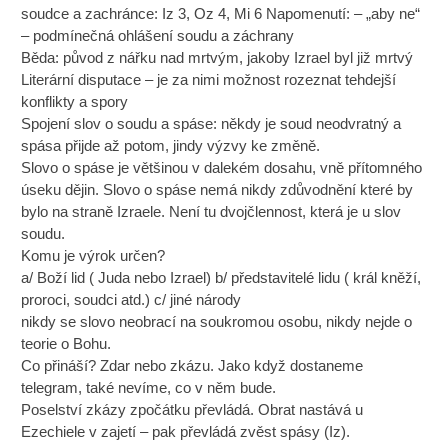
soudce a zachránce: Iz 3, Oz 4, Mi 6 Napomenutí: – „aby ne“
– podmínečná ohlášení soudu a záchrany
Běda: původ z nářku nad mrtvým, jakoby Izrael byl již mrtvý
Literární disputace – je za nimi možnost rozeznat tehdejší
konflikty a spory
Spojení slov o soudu a spáse: někdy je soud neodvratný a
spása přijde až potom, jindy výzvy ke změně.
Slovo o spáse je většinou v dalekém dosahu, vně přítomného
úseku dějin. Slovo o spáse nemá nikdy zdůvodnění které by
bylo na straně Izraele. Není tu dvojčlennost, která je u slov
soudu.
Komu je výrok určen?
a/ Boží lid ( Juda nebo Izrael) b/ představitelé lidu ( král kněží,
proroci, soudci atd.) c/ jiné národy
nikdy se slovo neobrací na soukromou osobu, nikdy nejde o
teorie o Bohu.
Co přináší? Zdar nebo zkázu. Jako když dostaneme
telegram, také nevíme, co v něm bude.
Poselství zkázy zpočátku převládá. Obrat nastává u
Ezechiele v zajetí – pak převládá zvěst spásy (Iz).