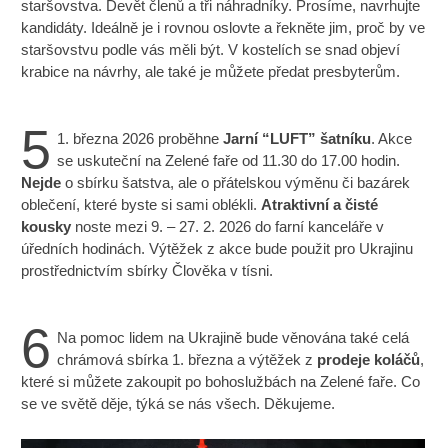
staršovstva. Devět členů a tři náhradníky. Prosíme, navrhujte
kandidáty. Ideálně je i rovnou oslovte a řekněte jim, proč by ve
staršovstvu podle vás měli být. V kostelích se snad objeví
krabice na návrhy, ale také je můžete předat presbyterům.
5
1. března 2026 proběhne
Jarní “LUFT” šatníku
. Akce
se uskuteční na Zelené faře od 11.30 do 17.00 hodin.
Nejde
o sbírku šatstva, ale o přátelskou výměnu či bazárek
oblečení, které byste si sami oblékli.
Atraktivní a čisté
kousky
noste mezi 9. – 27. 2. 2026 do farní kanceláře v
úředních hodinách. Výtěžek z akce bude použit pro Ukrajinu
prostřednictvím sbírky Člověka v tísni.
6
Na pomoc lidem na Ukrajině bude věnována také celá
chrámová sbírka 1. března a výtěžek z
prodeje koláčů
,
které si můžete zakoupit po bohoslužbách na Zelené faře. Co
se ve světě děje, týká se nás všech. Děkujeme.