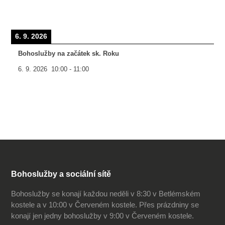
6. 9. 2026
Bohoslužby na začátek sk. Roku
6. 9. 2026
10:00
-
11:00
Bohoslužby a sociální sítě
Bohoslužby se konají každou neděli v 8:30 v Betlémském
kostele a v 10:00 v Červeném kostele. Přes prázdniny se
konají jen jedny bohoslužby v 9:00 v Červeném kostele.