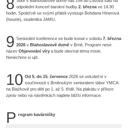
8
Sbor v Blahoslavově domě nás zve do Losova sálu na
odpolední koncert barokní hudby
2. března
ve 14.30
hodin. Společně se svými přáteli vystoupí Bohdana Hinerová
(housle), studentka JAMU.
9
Seniorátní konference se bude konat v sobotu
7. března
2026
v
Blahoslavově domě
v Brně. Program nese
název
Objevování víry
a bude otevírat téma misie.
Nenechme si ujít.
10
Od 5. do 15. července
2026 se uskuteční v
součinnosti s Brněnským seniorátem tábor YMCA
na Blažkově pro děti po 1. až 5. třídě. Na plakátu v příloze
zpráv nebo na nástěnkách najdete bližší informace.
P
rogram kavárničky