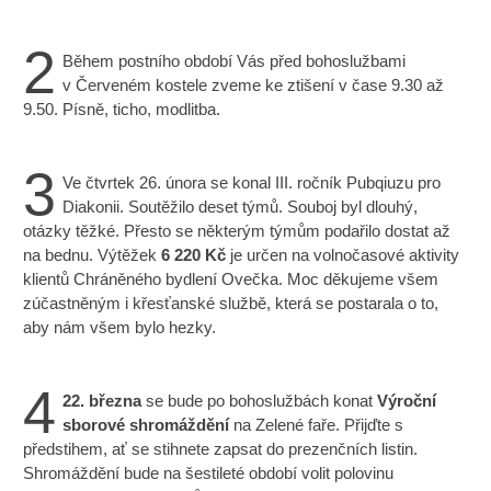
2
Během postního období Vás před bohoslužbami
v Červeném kostele zveme ke ztišení v čase 9.30 až
9.50. Písně, ticho, modlitba.
3
Ve čtvrtek 26. února se konal III. ročník Pubqiuzu pro
Diakonii. Soutěžilo deset týmů. Souboj byl dlouhý,
otázky těžké. Přesto se některým týmům podařilo dostat až
na bednu. Výtěžek
6
220 Kč
je určen na volnočasové aktivity
klientů Chráněného bydlení Ovečka. Moc děkujeme všem
zúčastněným i křesťanské službě, která se postarala o to,
aby nám všem bylo hezky.
4
22. března
se bude po bohoslužbách konat
Výroční
sborové shromáždění
na Zelené faře. Přijďte s
předstihem, ať se stihnete zapsat do prezenčních listin.
Shromáždění bude na šestileté období volit polovinu