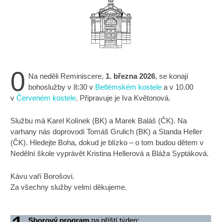
0
Na neděli Reminiscere,
1. března 2026
, se konají
bohoslužby v 8:30 v
Betlémském kostele
a v 10.00
v
Červeném kostele
. Připravuje je Iva Květonová.
Službu má Karel Kolínek (BK) a Marek Baláš (ČK). Na
varhany nás doprovodí Tomáš Grulich (BK) a Standa Heller
(ČK). Hledejte Boha, dokud je blízko – o tom budou dětem v
Nedělní škole vyprávět Kristina Hellerová a Bláža Syptáková.
Kávu vaří Borošovi.
Za všechny služby velmi děkujeme.
Sborový program
na příští týden: