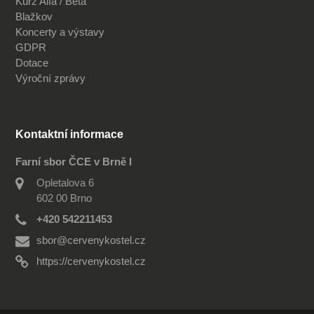
Kurz Alfa / Beta
Blažkov
Koncerty a výstavy
GDPR
Dotace
Výroční zprávy
Kontaktní informace
Farní sbor ČCE v Brně I
Opletalova 6
602 00 Brno
+420 542211453
sbor@cervenykostel.cz
https://cervenykostel.cz