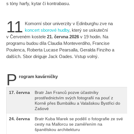
s tóny harfy, kytar či kontrabasu.
11
Komorní sbor univerzity v Edinburghu zve na
koncert sborové hudby
, který se uskuteční
v Červeném kostele
21. června 2026
v 19 hodin. Na
programu budou díla Claudia Monteverdiho, Francise
Poulenca, Roberta Lucase Pearsalla, Geralda Finziho a
dalších. Sbor diriguje Jack Oades. Vstup volný.
P
rogram kavárničky
17.
června
Bratr Jan Franců pozve účastníky
prostřednictvím svých fotografií na pouť z
Korně přes Bumbálku a Valašskou Bystřici do
Zašové
24.
června
Bratr Kuba Marek se podělí o fotografie ze své
cesty na Mallorcu se zaměřením na
španělskou architekturu