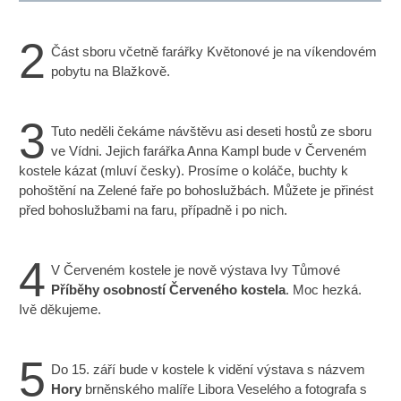
2
Část sboru včetně farářky Květonové je na víkendovém
pobytu na Blažkově.
3
Tuto neděli čekáme návštěvu asi deseti hostů ze sboru
ve Vídni. Jejich farářka Anna Kampl bude v Červeném
kostele kázat (mluví česky). Prosíme o koláče, buchty k
pohoštění na Zelené faře po bohoslužbách. Můžete je přinést
před bohoslužbami na faru, případně i po nich.
4
V Červeném kostele je nově výstava Ivy Tůmové
Příběhy osobností Červeného kostela
. Moc hezká.
Ivě děkujeme.
5
Do 15. září bude v kostele k vidění výstava s názvem
Hory
brněnského malíře Libora Veselého a fotografa s