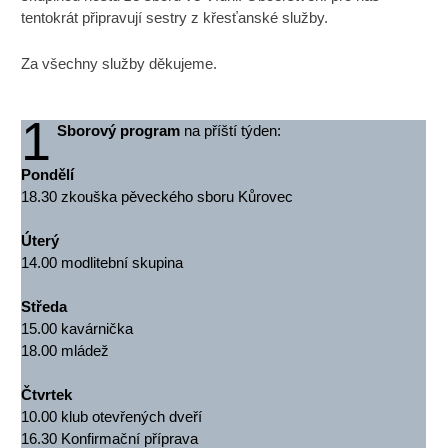
tentokrát připravují sestry z křesťanské služby.
Za všechny služby děkujeme.
1
Sborový program
na příští týden:
Pondělí
18.30 zkouška pěveckého sboru Kůrovec
Úterý
14.00 modlitební skupina
Středa
15.00 kavárnička
18.00 mládež
Čtvrtek
10.00 klub otevřených dveří
16.30 Konfirmační příprava