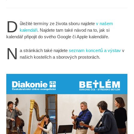
D
ůležité termíny ze života sboru najdete
v našem
kalendáři
. Najdete tam také návod na to, jak si
kalendář připojit do svého Google či Apple kalendáře.
N
a stránkách také najdete
seznam koncertů a výstav
v
našich kostelích a sborových prostorách.