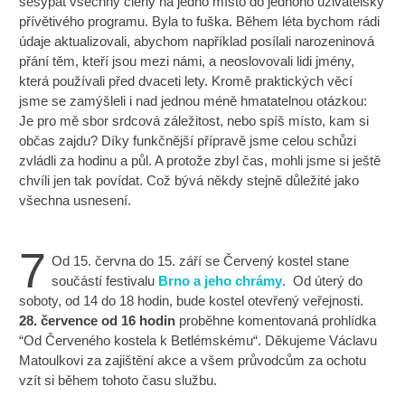
sesypat všechny členy na jedno místo do jednoho uživatelsky
přívětivého programu. Byla to fuška. Během léta bychom rádi
údaje aktualizovali, abychom například posílali narozeninová
přání těm, kteří jsou mezi námi, a neoslovovali lidi jmény,
která používali před dvaceti lety. Kromě praktických věcí
jsme se zamýšleli i nad jednou méně hmatatelnou otázkou:
Je pro mě sbor srdcová záležitost, nebo spíš místo, kam si
občas zajdu? Díky funkčnější přípravě jsme celou schůzi
zvládli za hodinu a půl. A protože zbyl čas, mohli jsme si ještě
chvíli jen tak povídat. Což bývá někdy stejně důležité jako
všechna usnesení.
7
Od 15. června do 15. září se Červený kostel stane
součástí festivalu
Brno a jeho chrámy
. Od úterý do
soboty, od 14 do 18 hodin, bude kostel otevřený veřejnosti.
28. července od 16 hodin
proběhne komentovaná prohlídka
“Od Červeného kostela k Betlémskému“. Děkujeme Václavu
Matoulkovi za zajištění akce a všem průvodcům za ochotu
vzít si během tohoto času službu.