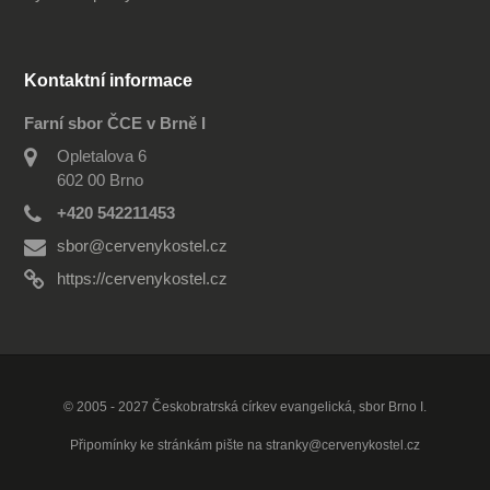
Kontaktní informace
Farní sbor ČCE v Brně I
Opletalova 6
602 00 Brno
+420 542211453
sbor@cervenykostel.cz
https://cervenykostel.cz
© 2005 - 2027 Českobratrská církev evangelická, sbor Brno I.
Připomínky ke stránkám pište na
stranky@cervenykostel.cz