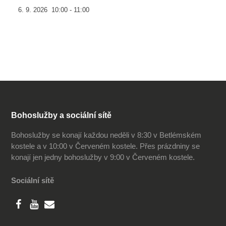
6. 9. 2026
10:00
-
11:00
Bohoslužby a sociální sítě
Bohoslužby se konají každou neděli v 8:30 v Betlémském
kostele a v 10:00 v Červeném kostele. Přes prázdniny se
konají jen jedny bohoslužby v 9:00 v Červeném kostele.
Sociální sítě