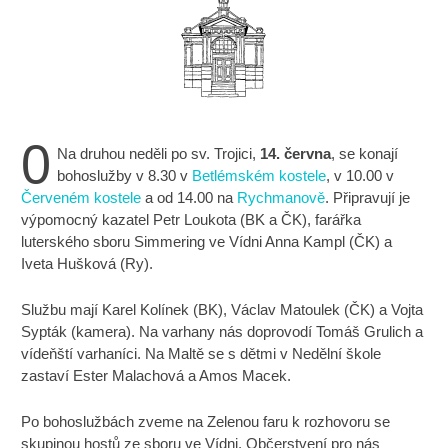
0
Na druhou neděli po sv. Trojici,
14. června
, se konají
bohoslužby v 8.30 v
Betlémském kostele
, v 10.00 v
Červeném kostele
a od 14.00 na
Rychmanově
. Připravují je
výpomocný kazatel Petr Loukota (BK a ČK), farářka
luterského sboru Simmering ve Vídni Anna Kampl (ČK) a
Iveta Hušková (Ry).
Službu mají Karel Kolínek (BK), Václav Matoulek (ČK) a Vojta
Sypták (kamera). Na varhany nás doprovodí Tomáš Grulich a
vídeňští varhaníci. Na Maltě se s dětmi v Nedělní škole
zastaví Ester Malachová a Amos Macek.
Po bohoslužbách zveme na Zelenou faru k rozhovoru se
skupinou hostů ze sboru ve Vídni. Občerstvení pro nás