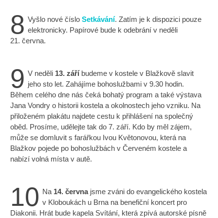
8
Vyšlo nové číslo
Setkávání
. Zatím je k dispozici pouze
elektronicky. Papírové bude k odebrání v neděli
21. června.
9
V neděli
13. září
budeme v kostele v Blažkově slavit
jeho sto let. Zahájíme bohoslužbami v 9.30 hodin.
Během celého dne nás čeká bohatý program a také výstava
Jana Vondry o historii kostela a okolnostech jeho vzniku. Na
přiloženém plakátu najdete cestu k přihlášení na společný
oběd. Prosíme, udělejte tak do 7. září. Kdo by měl zájem,
může se domluvit s farářkou Ivou Květonovou, která na
Blažkov pojede po bohoslužbách v Červeném kostele a
nabízí volná místa v autě.
10
Na
14. června
jsme zváni do evangelického kostela
v Kloboukách u Brna na benefiční koncert pro
Diakonii. Hrát bude kapela Svítání, která zpívá autorské písně