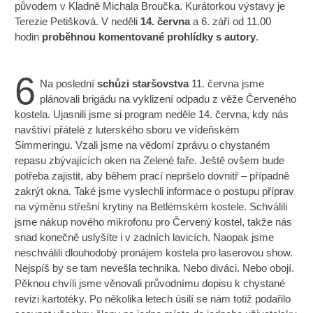
původem v Kladně Michala Broučka. Kurátorkou výstavy je
Terezie Petišková. V neděli
14. června
a 6. září od 11.00
hodin
proběhnou komentované prohlídky s autory
.
6
Na poslední
schůzi staršovstva
11. června jsme
plánovali brigádu na vyklizení odpadu z věže Červeného
kostela. Ujasnili jsme si program neděle 14. června, kdy nás
navštíví přátelé z luterského sboru ve vídeňském
Simmeringu. Vzali jsme na vědomí zprávu o chystaném
repasu zbývajících oken na Zelené faře. Ještě ovšem bude
potřeba zajistit, aby během prací nepršelo dovnitř – případně
zakrýt okna. Také jsme vyslechli informace o postupu příprav
na výměnu střešní krytiny na Betlémském kostele. Schválili
jsme nákup nového mikrofonu pro Červený kostel, takže nás
snad konečně uslyšíte i v zadních lavicích. Naopak jsme
neschválili dlouhodobý pronájem kostela pro laserovou show.
Nejspíš by se tam nevešla technika. Nebo diváci. Nebo obojí.
Pěknou chvíli jsme věnovali průvodnímu dopisu k chystané
revizi kartotéky. Po několika letech úsilí se nám totiž podařilo