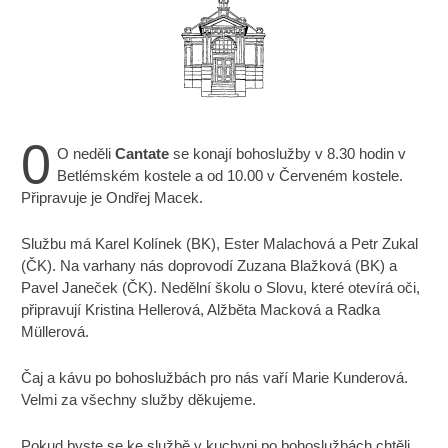
0
O neděli
Cantate
se konají bohoslužby v 8.30 hodin v
Betlémském kostele a od 10.00 v Červeném kostele.
Připravuje je Ondřej Macek.
Službu má Karel Kolínek (BK), Ester Malachová a Petr Zukal
(ČK). Na varhany nás doprovodí Zuzana Blažková (BK) a
Pavel Janeček (ČK). Nedělní školu o Slovu, které otevírá oči,
připravují Kristina Hellerová, Alžběta Macková a Radka
Müllerová.
Čaj a kávu po bohoslužbách pro nás vaří Marie Kunderová.
Velmi za všechny služby děkujeme.
Pokud byste se ke službě v kuchyni po bohoslužbách chtěli