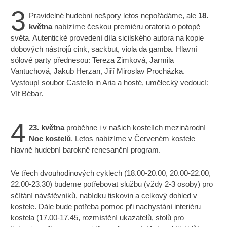
3
Pravidelné hudební nešpory letos nepořádáme, ale
18.
května
nabízíme českou premiéru oratoria o potopě
světa. Autentické provedení díla sicilského autora na kopie
dobových nástrojů cink, sackbut, viola da gamba. Hlavní
sólové party přednesou: Tereza Zimková, Jarmila
Vantuchová, Jakub Herzan, Jiří Miroslav Procházka.
Vystoupí soubor Castello in Aria a hosté, umělecký vedoucí:
Vít Bébar.
4
23. května
proběhne i v našich kostelích mezinárodní
Noc kostelů
. Letos nabízíme v Červeném kostele
hlavně hudební barokně renesanční program.
Ve třech dvouhodinových cyklech (18.00-20.00, 20.00-22.00,
22.00-23.30) budeme potřebovat službu (vždy 2-3 osoby) pro
sčítání návštěvníků, nabídku tiskovin a celkový dohled v
kostele. Dále bude potřeba pomoc při nachystání interiéru
kostela (17.00-17.45, rozmístění ukazatelů, stolů pro