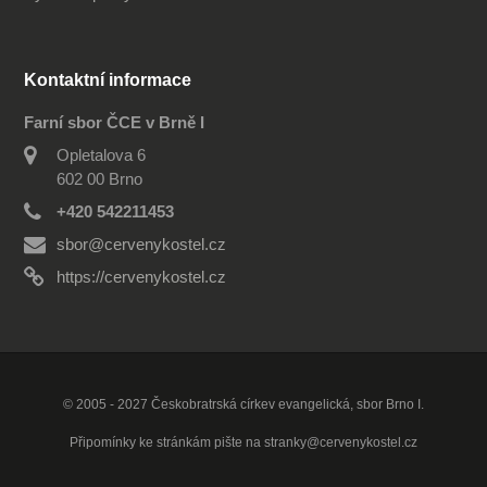
Kontaktní informace
Farní sbor ČCE v Brně I
Opletalova 6
602 00 Brno
+420 542211453
sbor@cervenykostel.cz
https://cervenykostel.cz
© 2005 - 2027 Českobratrská církev evangelická, sbor Brno I.
Připomínky ke stránkám pište na
stranky@cervenykostel.cz