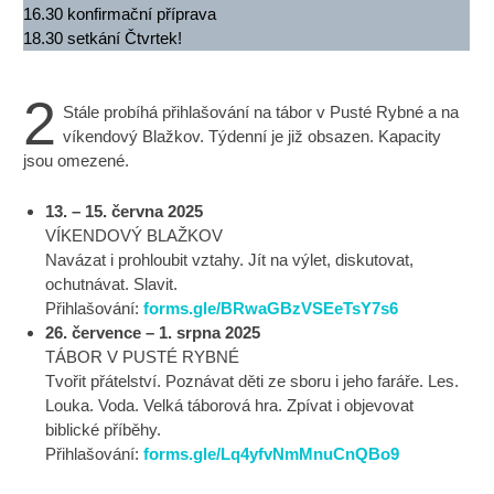
16.30 konfirmační příprava
18.30 setkání Čtvrtek!
2
Stále probíhá přihlašování na tábor v Pusté Rybné a na
víkendový Blažkov. Týdenní je již obsazen. Kapacity
jsou omezené.
13. – 15. června 2025
VÍKENDOVÝ BLAŽKOV
Navázat i prohloubit vztahy. Jít na výlet, diskutovat,
ochutnávat. Slavit.
Přihlašování:
forms.gle/BRwaGBzVSEeTsY7s6
26. července – 1. srpna 2025
TÁBOR V PUSTÉ RYBNÉ
Tvořit přátelství. Poznávat děti ze sboru i jeho faráře. Les.
Louka. Voda. Velká táborová hra. Zpívat i objevovat
biblické příběhy.
Přihlašování:
forms.gle/Lq4yfvNmMnuCnQBo9