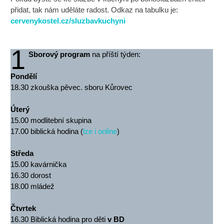
přidat, tak nám uděláte radost. Odkaz na tabulku je:
cervenykostel.cz/sluzbavkuchyni
1
Sborový program
na příští týden:
Pondělí
18.30 zkouška pěvec. sboru Kůrovec
Úterý
15.00 modlitební skupina
17.00 biblická hodina (
lze i online
)
Středa
15.00 kavárnička
16.30 dorost
18.00 mládež
Čtvrtek
16.30 Biblická hodina pro děti
v BD