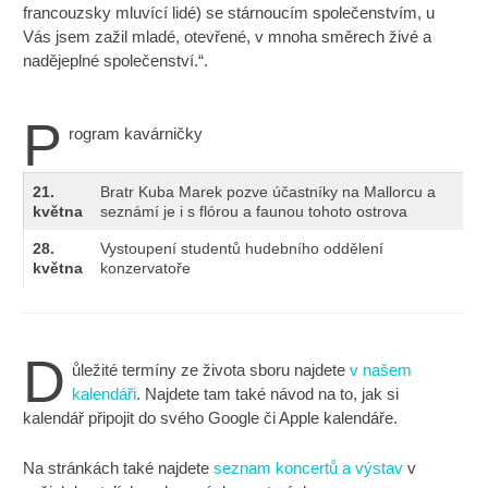
francouzsky mluvící lidé) se stárnoucím společenstvím, u
Vás jsem zažil mladé, otevřené, v mnoha směrech živé a
nadějeplné společenství.“.
P
rogram kavárničky
21.
Bratr Kuba Marek pozve účastníky na Mallorcu a
května
seznámí je i s flórou a faunou tohoto ostrova
28.
Vystoupení studentů hudebního oddělení
května
konzervatoře
D
ůležité termíny ze života sboru najdete
v našem
kalendáři
. Najdete tam také návod na to, jak si
kalendář připojit do svého Google či Apple kalendáře.
Na stránkách také najdete
seznam koncertů a výstav
v