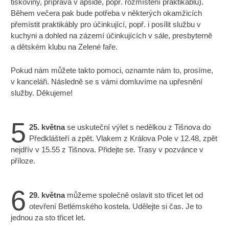
tiskoviny, příprava v apsidě, popř. rozmístění praktikáblů).
Během večera pak bude potřeba v některých okamžicích
přemístit praktikábly pro účinkující, popř. i posílit službu v
kuchyni a dohled na zázemí účinkujících v sále, presbyterně
a dětském klubu na Zelené faře.
Pokud nám můžete takto pomoci, oznamte nám to, prosíme,
v kanceláři. Následně se s vámi domluvíme na upřesnění
služby. Děkujeme!
5
25. května
se uskuteční výlet s nedělkou z Tišnova do
Předklášteří a zpět. Vlakem z Králova Pole v 12.48, zpět
nejdřív v 15.55 z Tišnova. Přidejte se. Trasy v pozvánce v
příloze.
6
29. května
můžeme společně oslavit sto třicet let od
otevření Betlémského kostela. Udělejte si čas. Je to
jednou za sto třicet let.