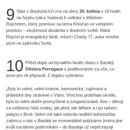
9
Sbor v Boskovicích zve na úterý
20. května
v 18 hodin
na Sýpku (ulice Sadová) k setkání s Milošem
Rejchrtem, který promluví na téma Křesťan ve veřejném
prostoru – zkušenosti disidenta v dnešním světě. Miloš
Rejchrt je evangelický farář, mluvčí Charty 77, autor mnoha
písní ve zpěvníku Svítá.
10
Přišel dopis od bývalého faráře sboru v Basileji
Oliviera Perregaux
s poděkováním za vše, co
jsme pro ně připravili. Z dopisu vybíráme:
„Byly to velmi, velmi krásné, harmonické, zajímavé a
přátelské dny strávené s Vámi. Všechno probíhalo skvěle,
bylo to velmi dobře promyšlené a zorganizované. Ano – děkuji
za veškerou Vaši snahu, jak před, tak během a i po našem
pobytu v Brně. Velmi mě také oslovila nedělní bohoslužba:
zatímco u nás v Basileji se momentálně potýkáme (mimo jiné
kvůli sociálním podmínkám – do Basileje už nepřicházejí