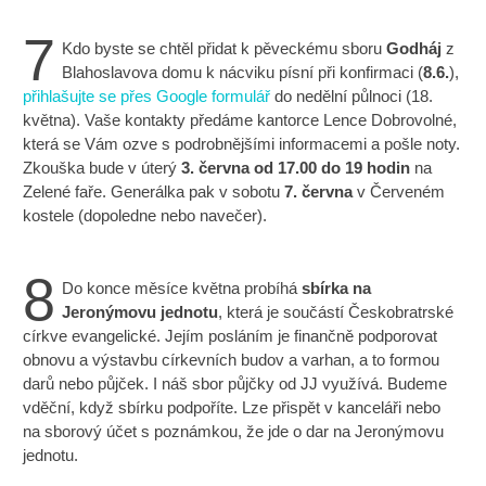
7
Kdo byste se chtěl přidat k pěveckému sboru
Godháj
z
Blahoslavova domu k nácviku písní při konfirmaci (
8.6.
),
přihlašujte se přes Google formulář
do nedělní půlnoci (18.
května). Vaše kontakty předáme kantorce Lence Dobrovolné,
která se Vám ozve s podrobnějšími informacemi a pošle noty.
Zkouška bude v úterý
3. června od 17.00 do 19 hodin
na
Zelené faře. Generálka pak v sobotu
7. června
v Červeném
kostele (dopoledne nebo navečer).
8
Do konce měsíce května probíhá
sbírka na
Jeronýmovu jednotu
, která je součástí Českobratrské
církve evangelické. Jejím posláním je finančně podporovat
obnovu a výstavbu církevních budov a varhan, a to formou
darů nebo půjček. I náš sbor půjčky od JJ využívá. Budeme
vděční, když sbírku podpoříte. Lze přispět v kanceláři nebo
na sborový účet s poznámkou, že jde o dar na Jeronýmovu
jednotu.