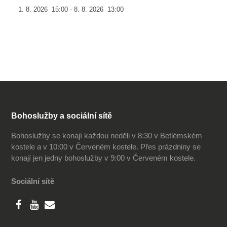
1. 8. 2026
15:00
-
8. 8. 2026
13:00
Bohoslužby a sociální sítě
Bohoslužby se konají každou neděli v 8:30 v Betlémském
kostele a v 10:00 v Červeném kostele. Přes prázdniny se
konají jen jedny bohoslužby v 9:00 v Červeném kostele.
Sociální sítě