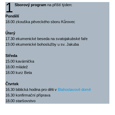
1
Sborový program
na příští týden:
Pondělí
18.00 zkouška pěveckého sboru Kůrovec
Úterý
17.30 ekumenické beseda na svatojakubské faře
19.00 ekumenické bohoslužby u sv. Jakuba
Středa
15.00 kavárnička
18.00 mládež
18.00 kurz Beta
Čtvrtek
16.30 biblická hodina pro děti v
Blahoslavově domě
16.30 konfirmační příprava
18.00 staršovstvo