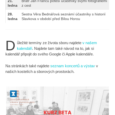
21.
Bratr Jan Franců potěší účastníky svými fotografiemi
ledna
z cest
28.
Sestra Věra Bednářová seznámí účastníky s historií
ledna
Slavkova v období před Bílou Horou
D
ůležité termíny ze života sboru najdete
v našem
kalendáři
. Najdete tam také návod na to, jak si
kalendář připojit do svého Google či Apple kalendáře.
Na stránkách také najdete
seznam koncertů a výstav
v
našich kostelích a sborových prostorách.