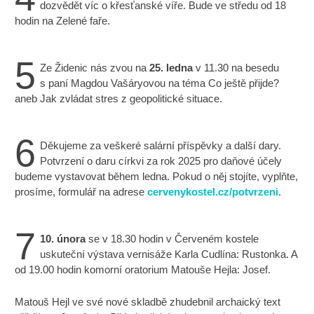
dozvědět víc o křesťanské víře. Bude ve středu od 18
hodin na Zelené faře.
5
Ze Židenic nás zvou na
25. ledna
v 11.30 na besedu
s paní Magdou Vašáryovou na téma Co ještě přijde?
aneb Jak zvládat stres z geopolitické situace.
6
Děkujeme za veškeré salární příspěvky a další dary.
Potvrzení o daru církvi za rok 2025 pro daňové účely
budeme vystavovat během ledna. Pokud o něj stojíte, vyplňte,
prosíme, formulář na adrese
cervenykostel.cz/potvrzeni
.
7
10. února
se v 18.30 hodin v Červeném kostele
uskuteční výstava vernisáže Karla Cudlína: Rustonka. A
od 19.00 hodin komorní oratorium Matouše Hejla: Josef.
Matouš Hejl ve své nové skladbě zhudebnil archaický text