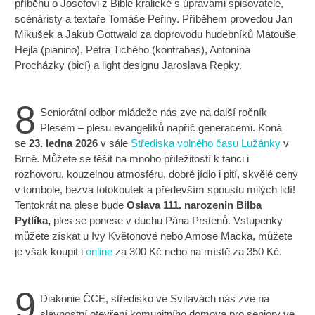
příběhu o Josefovi z Bible kralické s úpravami spisovatele,
scénáristy a textaře Tomáše Peřiny. Příběhem provedou Jan
Mikušek a Jakub Gottwald za doprovodu hudebníků Matouše
Hejla (pianino), Petra Tichého (kontrabas), Antonína
Procházky (bicí) a light designu Jaroslava Repky.
8
Seniorátní odbor mládeže nás zve na další ročník
Plesem – plesu evangelíků napříč generacemi. Koná
se
23. ledna 2026
v sále
Střediska volného času Lužánky
v
Brně. Můžete se těšit na mnoho příležitostí k tanci i
rozhovoru, kouzelnou atmosféru, dobré jídlo i pití, skvělé ceny
v tombole, bezva fotokoutek a především spoustu milých lidí!
Tentokrát na plese bude
Oslava 111. narozenin Bilba
Pytlíka,
ples se ponese v duchu Pána Prstenů. Vstupenky
můžete získat u Ivy Květonové nebo Amose Macka, můžete
je však koupit i
online
za 300 Kč nebo na místě za 350 Kč.
9
Diakonie ČCE, středisko ve Svitavách nás zve na
slavnostní otevření komunitního domova pro seniory ve