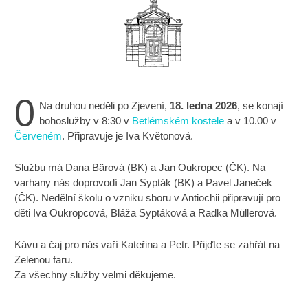
0
Na druhou neděli po Zjevení,
18. ledna 2026
, se konají
bohoslužby v 8:30 v
Betlémském kostele
a v 10.00 v
Červeném
. Připravuje je Iva Květonová.
Službu má Dana Bärová (BK) a Jan Oukropec (ČK). Na
varhany nás doprovodí Jan Sypták (BK) a Pavel Janeček
(ČK). Nedělní školu o vzniku sboru v Antiochii připravují pro
děti Iva Oukropcová, Bláža Syptáková a Radka Müllerová.
Kávu a čaj pro nás vaří Kateřina a Petr. Přijďte se zahřát na
Zelenou faru.
Za všechny služby velmi děkujeme.