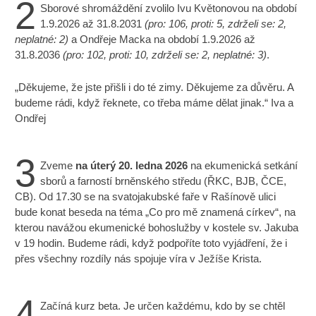
2
Sborové shromáždění zvolilo Ivu Květonovou na období
1.9.2026 až 31.8.2031
(pro: 106, proti: 5, zdrželi se: 2,
neplatné: 2)
a Ondřeje Macka na období 1.9.2026 až
31.8.2036
(pro: 102, proti: 10, zdrželi se: 2, neplatné: 3)
.
„Děkujeme, že jste přišli i do té zimy. Děkujeme za důvěru. A
budeme rádi, když řeknete, co třeba máme dělat jinak.“ Iva a
Ondřej
3
Zveme
na úterý 20. ledna 2026
na ekumenická setkání
sborů a farností brněnského středu (ŘKC, BJB, ČCE,
CB). Od 17.30 se na svatojakubské faře v Rašínově ulici
bude konat beseda na téma „Co pro mě znamená církev“, na
kterou navážou ekumenické bohoslužby v kostele sv. Jakuba
v 19 hodin. Budeme rádi, když podpoříte toto vyjádření, že i
přes všechny rozdíly nás spojuje víra v Ježíše Krista.
4
Začíná kurz beta. Je určen každému, kdo by se chtěl