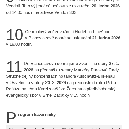
Vendolí. Tato výjimečná událost se uskuteční
20. ledna 2026
od 14.00 hodin na adrese Vendolí 392.
10
Cembalový večer v rámci Hudebních nešpor
v Blahoslavově domě se uskuteční
21. ledna 2026
v 18.00 hodin.
11
Do Blahoslavova domu jsme zváni i na úterý
27. 1.
2026
na přednášku sestry Markéty Páralové Tardy
Stručné dějiny koncentračního tábora Auschwitz-Birkenau
v Osvětimi a v úterý
24. 2. 2026
na přednášku bratra Petra
Peňáze na téma Karel starší ze Žerotína a předbělohorský
evangelický sbor v Brně. Začátky v 19 hodin.
P
rogram kavárničky