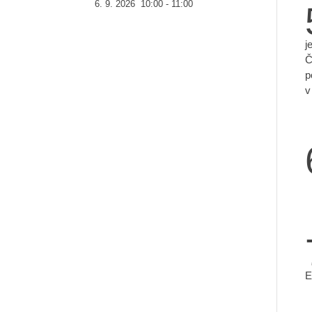
6. 9. 2026
10:00
-
11:00
j
Č
p
v
E