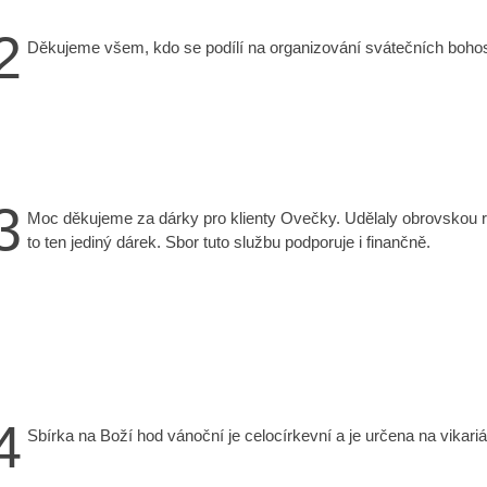
2
Děkujeme všem, kdo se podílí na organizování svátečních bohos
3
Moc děkujeme za dárky pro klienty Ovečky. Udělaly obrovskou r
to ten jediný dárek. Sbor tuto službu podporuje i finančně.
4
Sbírka na Boží hod vánoční je celocírkevní a je určena na vikari