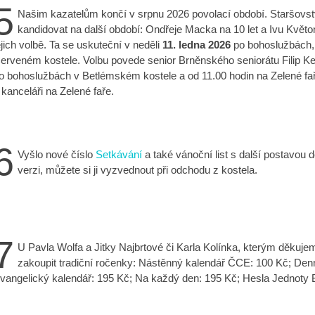
5
Našim kazatelům končí v srpnu 2026 povolací období. Staršovs
kandidovat na další období: Ondřeje Macka na 10 let a Ivu Květ
ejich volbě. Ta se uskuteční v neděli
11. ledna 2026
po bohoslužbách, k
erveném kostele. Volbu povede senior Brněnského seniorátu Filip Kel
o bohoslužbách v Betlémském kostele a od 11.00 hodin na Zelené faře
 kanceláři na Zelené faře.
6
Vyšlo nové číslo
Setkávání
a také vánoční list s další postavou 
verzi, můžete si ji vyzvednout při odchodu z kostela.
7
U Pavla Wolfa a Jitky Najbrtové či Karla Kolínka, kterým děkuje
zakoupit tradiční ročenky: Nástěnný kalendář ČCE: 100 Kč; Denn
vangelický kalendář: 195 Kč; Na každý den: 195 Kč; Hesla Jednoty B