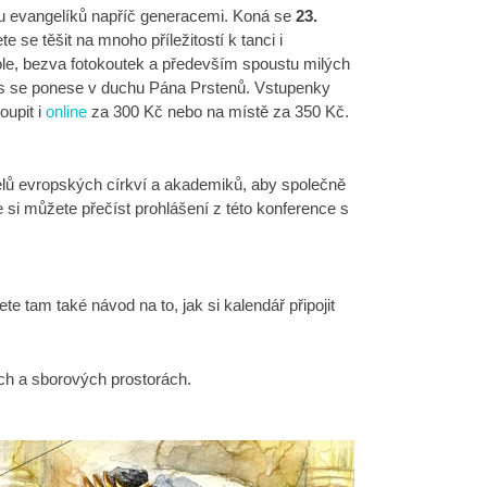
su evangelíků napříč generacemi. Koná se
23.
e se těšit na mnoho příležitostí k tanci i
bole, bezva fotokoutek a především spoustu milých
s se ponese v duchu Pána Prstenů. Vstupenky
upit i
online
za 300 Kč nebo na místě za 350 Kč.
elů evropských církví a akademiků, aby společně
 si můžete přečíst prohlášení z této konference s
ete tam také návod na to, jak si kalendář připojit
ch a sborových prostorách.