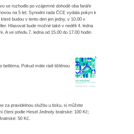
tvo se rozhodlo po vzájemné dohodě oba faráře
onovou na 5 let. Synodní rada ČCE vydala pokyn k
teré budou v tento den jen jedny, v 10.00 v
ler. Hlasovat bude možné také v neděli 4. ledna
. A ve středu 7. ledna od 15.00 do 17.00 hodin
do betléma. Pokud máte rádi tištěnou
me za pravidelnou službu u tisku, si můžete
í čtení podle Hesel Jednoty bratrské: 100 Kč;
ratrské: 50 Kč.