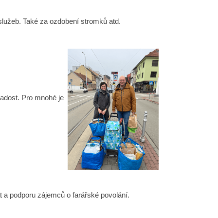
lužeb. Také za ozdobení stromků atd.
adost. Pro mnohé je
át a podporu zájemců o farářské povolání.