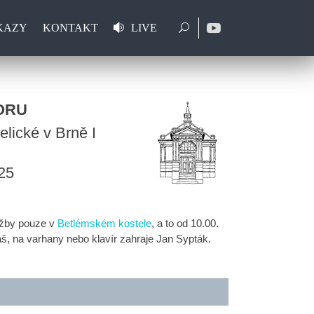
KAZY
KONTAKT
LIVE
ORU
lické v Brně I
25
užby pouze v
Betlémském kostele
, a to od 10.00.
š, na varhany nebo klavír zahraje Jan Sypták.