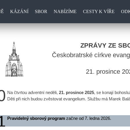
NĚ
KÁZÁNÍ
SBOR
NABÍZÍME
CESTY K VÍŘE
OD
ZPRÁVY ZE SB
Českobratrské církve evange
21. prosince 20
0
Na čtvrtou adventní neděli,
21. prosince 2025
, se konají bohosl
Děti při nich budou zvěstovat evangelium. Službu má Marek Balá
1
Pravidelný sborový program
začne od 7. ledna 2026.