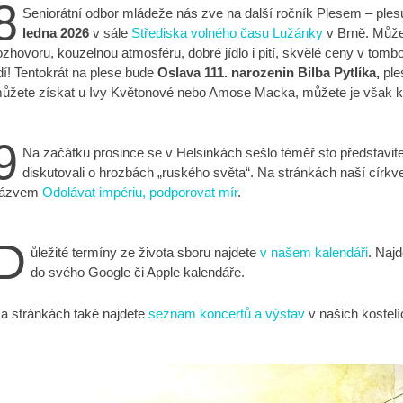
8
Seniorátní odbor mládeže nás zve na další ročník Plesem – ple
ledna 2026
v sále
Střediska volného času Lužánky
v Brně. Můžet
ozhovoru, kouzelnou atmosféru, dobré jídlo i pití, skvělé ceny v tom
idí! Tentokrát na plese bude
Oslava 111. narozenin Bilba Pytlíka,
ple
ůžete získat u Ivy Květonové nebo Amose Macka, můžete je však ko
9
Na začátku prosince se v Helsinkách sešlo téměř sto představit
diskutovali o hrozbách „ruského světa“. Na stránkách naší církve
ázvem
Odolávat impériu, podporovat mír
.
D
ůležité termíny ze života sboru najdete
v našem kalendáři
. Najd
do svého Google či Apple kalendáře.
a stránkách také najdete
seznam koncertů a výstav
v našich kostelí