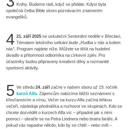
3
Knihy. Budeme rádi, když se přidáte. Kdysi byla
společná četba Bible skoro poznávacím znamením
evangelíků.
4
21. září 2025
se uskuteční Seniorátní neděle v Břeclavi.
Tématem letošního setkání bude „Hudba v nás a kolem
nás“. Program najdete níže. Můžete se těšit na hudební
divadlo a přítomnost odborníka na církevní zpěv. Pro
účastníky budou připraveny kreativní dílny a rozmanité
sportovní aktivity.
5
Ve středu
24. září
začne v našem sboru už 19. ročník
kurzů Alfa
. Zájemcům nabízíme bližší seznámení s
křesťanstvím a vírou. Večer na kurzu Alfa začíná lehkou
večeří, následuje přednáška a rozhovor ve skupinách. Kdo se
chcete dozvědět o kurzech Alfa víc – případně jak s nimi
pomoci – obraťte se na Petra Lindnera nebo bratra faráře. A
pokud vás napadne někdo, kdo by se chtěl – nebo měl –