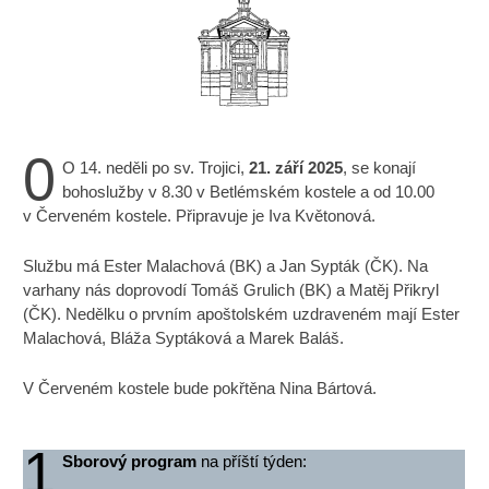
0
O 14. neděli po sv. Trojici,
21. září 2025
, se konají
bohoslužby v 8.30 v Betlémském kostele a od 10.00
v Červeném kostele. Připravuje je Iva Květonová.
Službu má Ester Malachová (BK) a Jan Sypták (ČK). Na
varhany nás doprovodí Tomáš Grulich (BK) a Matěj Přikryl
(ČK). Nedělku o prvním apoštolském uzdraveném mají Ester
Malachová, Bláža Syptáková a Marek Baláš.
V Červeném kostele bude pokřtěna Nina Bártová.
1
Sborový program
na příští týden: