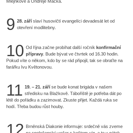
Mlejnkové a Ondřeje Macka.
9
28. září
slaví husovičtí evangelíci devadesát let od
otevření modlitebny.
10
Od října začne probíhat další ročník
konfirmační
přípravy
. Bude bývat ve čtvrtek od 16.30 hodin.
Pokud víte o někom, kdo by se rád připojil, tak se obraťte na
farářku Ivu Květonovou.
11
19. – 21. září
se bude konat brigáda v našem
středisku na Blažkově. Tábořiště je potřeba dát po
létě do pořádku a zazimovat. Zkuste přijet. Každá ruka se
hodí. Třeba budou růst houby.
12
Brněnská Diakonie informuje: srdečně vás zveme
na společenský večer s koštem vín, a to v pátek