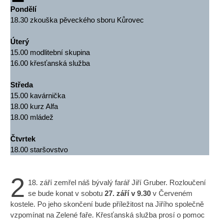
Pondělí
18.30 zkouška pěveckého sboru Kůrovec
Úterý
15.00 modlitební skupina
16.00 křesťanská služba
Středa
15.00 kavárnička
18.00 kurz Alfa
18.00 mládež
Čtvrtek
18.00 staršovstvo
2
18. září zemřel náš bývalý farář Jiří Gruber. Rozloučení
se bude konat v sobotu
27. září v 9.30
v Červeném
kostele. Po jeho skončení bude příležitost na Jiřího společně
vzpomínat na Zelené faře. Křesťanská služba prosí o pomoc