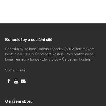
Bohoslužby a sociální sítě
Bohoslužby se konají každou neděli v 8:30 v Betlémském
kostele a v 10:00 v Červeném kostele. Přes prázdniny se
konají jen jedny bohoslužby v 9:00 v Červeném kostele.
Sociální sítě
O našem sboru