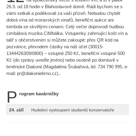
26.9. od 18 hodin v Blahoslavově domě. Rádi bychom se s
vámi setkali a poděkovali za vaši přízeň. Nebudou chybět
dobrá vína od moravských vinařů, benefiční aukce ani
tombola se skvělými cenami. Celý večer doprovodí hudbou
cimbálová muzika CiMbálka. Vstupenky zahrnující košt vín a
talíř s občerstvením si můžete zakoupit: přes QR kód na
pozvánce, převodem částky na náš účet (30015-
1344426309/0800) – vstupné 250 Kč, benefiční vstupné 500
Kč (do zprávy uveďte jméno) nebo osobně po domluvě v
brněnské Diakonii (Magdaléna Šrubařová, tel. 734 790 995, e-
mail:
pr@diakoniebrno.cz
)..
P
rogram kavárničky
24. září
Hudební vystoupení studentů konzervatoře