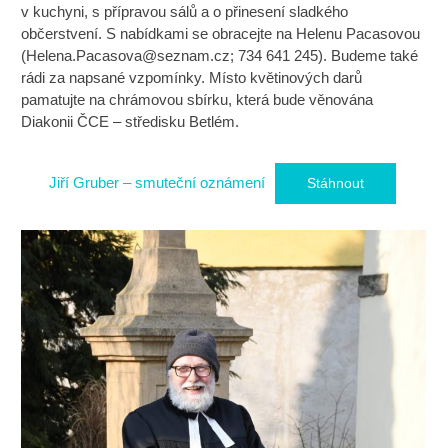
v kuchyni, s přípravou sálů a o přinesení sladkého
občerstvení. S nabídkami se obracejte na Helenu Pacasovou
(
Helena.Pacasova@seznam.cz
; 734 641 245). Budeme také
rádi za napsané vzpomínky. Místo květinových darů
pamatujte na chrámovou sbírku, která bude věnována
Diakonii ČCE – středisku Betlém.
Jiří Gruber – smuteční oznámení
Stáhnout