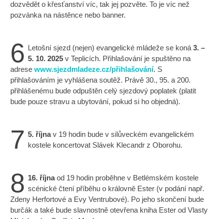
dozvědět o křesťanství víc, tak jej pozvěte. To je víc než
pozvánka na nástěnce nebo banner.
6
Letošní sjezd (nejen) evangelické mládeže se koná
3. –
5. 10. 2025
v Teplicích. Přihlašování je spuštěno na
adrese
www.sjezdmladeze.cz/přihlašování
. S
přihlašováním je vyhlášena soutěž. Právě 30., 95. a 200.
přihlášenému bude odpuštěn celý sjezdový poplatek (platit
bude pouze stravu a ubytování, pokud si ho objedná).
7
5. října
v 19 hodin bude v silůveckém evangelickém
kostele koncertovat Slávek Klecandr z Oborohu.
8
16. října
od 19 hodin proběhne v Betlémském kostele
scénické čtení příběhu o královně Ester (v podání např.
Zdeny Herfortové a Evy Ventrubové). Po jeho skončení bude
burčák a také bude slavnostně otevřena kniha Ester od Vlasty