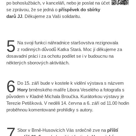
po bohoslužbách, v kanceláři, nebo je poslat na účet
se zprávou, že se jedná o
příspěvek do sbírky
darů JJ
. Děkujeme za Vaši solidaritu.
5
Na svoji funkci náhradnice staršovstva rezignovala
z rodinných důvodů Katka Stará. Moc jí děkujeme za
dosavadní práci i za ochotu podílet se i v budoucnu na
některých sborových aktivitách.
6
Do 15. září bude v kostele k vidění výstava s názvem
Hory
brněnského malíře Libora Veselého a fotografa s
původem v Kladně Michala Broučka. Kurátorkou výstavy je
Terezie Petišková. V neděli 14. června a 6. září od 11.00 hodin
proběhnou komentované prohlídky s autory.
7
Sbor v Brně-Husovicích Vás srdečně zve na
příští