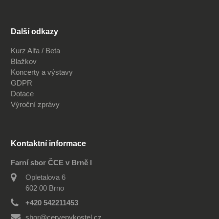
Další odkazy
Kurz Alfa / Beta
Blažkov
Koncerty a výstavy
GDPR
Dotace
Výroční zprávy
Kontaktní informace
Farní sbor ČCE v Brně I
Opletalova 6
602 00 Brno
+420 542211453
sbor@cervenykostel.cz