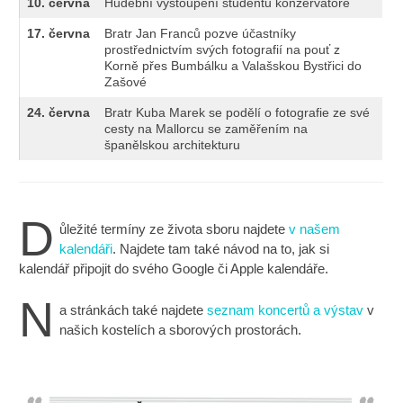
10.
června
Hudební vystoupení studentů konzervatoře
17.
června
Bratr Jan Franců pozve účastníky
prostřednictvím svých fotografií na pouť z
Korně přes Bumbálku a Valašskou Bystřici do
Zašové
24.
června
Bratr Kuba Marek se podělí o fotografie ze své
cesty na Mallorcu se zaměřením na
španělskou architekturu
D
ůležité termíny ze života sboru najdete
v našem
kalendáři
. Najdete tam také návod na to, jak si
kalendář připojit do svého Google či Apple kalendáře.
N
a stránkách také najdete
seznam koncertů a výstav
v
našich kostelích a sborových prostorách.