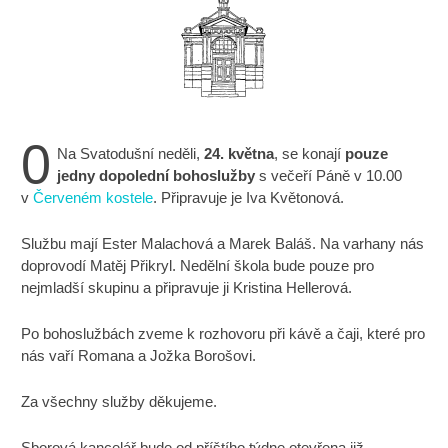
0
Na Svatodušní neděli,
24. května
, se konají
pouze
jedny dopolední bohoslužby
s večeří Páně v 10.00
v
Červeném kostele
. Připravuje je Iva Květonová.
Službu mají Ester Malachová a Marek Baláš. Na varhany nás
doprovodí Matěj Přikryl. Nedělní škola bude pouze pro
nejmladší skupinu a připravuje ji Kristina Hellerová.
Po bohoslužbách zveme k rozhovoru při kávě a čaji, které pro
nás vaří Romana a Jožka Borošovi.
Za všechny služby děkujeme.
Sborová kancelář bude od příštího týdne otevřena již