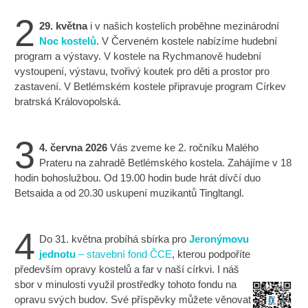
2
29. května
i v našich kostelích proběhne mezinárodní
Noc kostelů
. V Červeném kostele nabízíme hudební
program a výstavy. V kostele na Rychmanově hudební
vystoupení, výstavu, tvořivý koutek pro děti a prostor pro
zastavení. V Betlémském kostele připravuje program Církev
bratrská Královopolská.
3
4. června 2026
Vás zveme ke 2. ročníku Malého
Prateru na zahradě Betlémského kostela. Zahájíme v 18
hodin bohoslužbou. Od 19.00 hodin bude hrát dívčí duo
Betsaida a od 20.30 uskupení muzikantů Tingltangl.
4
Do 31. května probíhá sbírka pro
Jeronýmovu
jednotu
– stavební fond ČCE
, kterou podpoříte
především opravy kostelů a far v naší církvi. I náš
sbor v minulosti využil prostředky tohoto fondu na
opravu svých budov. Své příspěvky můžete věnovat