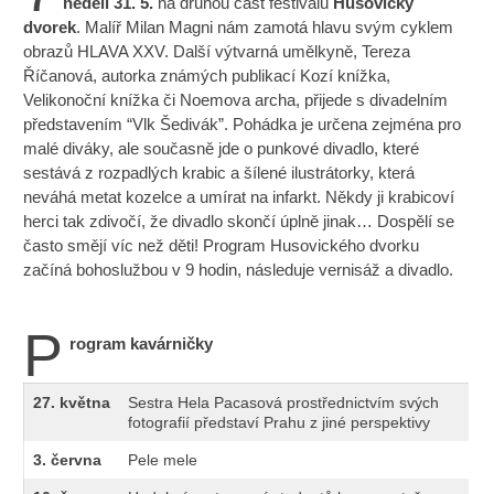
neděli 31. 5.
na druhou část festivalu
Husovický
dvorek
. Malíř Milan Magni nám zamotá hlavu svým cyklem
obrazů HLAVA XXV. Další výtvarná umělkyně, Tereza
Říčanová, autorka známých publikací Kozí knížka,
Velikonoční knížka či Noemova archa, přijede s divadelním
představením “Vlk Šedivák”. Pohádka je určena zejména pro
malé diváky, ale současně jde o punkové divadlo, které
sestává z rozpadlých krabic a šílené ilustrátorky, která
neváhá metat kozelce a umírat na infarkt. Někdy ji krabicoví
herci tak zdivočí, že divadlo skončí úplně jinak… Dospělí se
často smějí víc než děti! Program Husovického dvorku
začíná bohoslužbou v 9 hodin, následuje vernisáž a divadlo.
P
rogram kavárničky
27.
května
Sestra Hela Pacasová prostřednictvím svých
fotografií představí Prahu z jiné perspektivy
3.
června
Pele mele