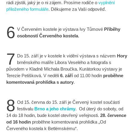
rádi zjistili, jaký je o ni zájem. Prosíme rodiče o
vyplnění
přiloženého formuláře
. Děkujeme za Vaši odpověď.
6
V Červeném kostele je výstava Ivy Tůmové
Příběhy
osobností Červeného kostela
.
7
Do 15. září je v kostele k vidění výstava s názvem
Hory
brněnského malíře Libora Veselého a fotografa s
původem v Kladně Michala Broučka. Kurátorkou výstavy je
Terezie Petišková. V neděli
6.
září
od 11.00 hodin
proběhne
komentovaná prohlídka s autory
.
8
Od 15. června do 15. září je Červený kostel součástí
festivalu
Brno a jeho chrámy
. Od úterý do soboty, od
14 do 18 hodin, bude kostel otevřený veřejnosti.
28. července
od 16 hodin
proběhne komentovaná prohlídka „Od
Červeného kostela k Betlémskému“.