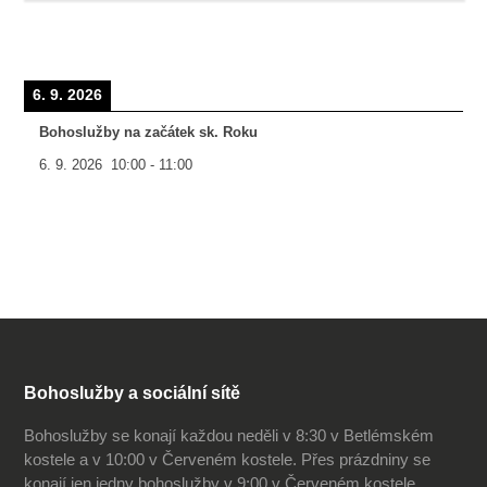
6. 9. 2026
Bohoslužby na začátek sk. Roku
6. 9. 2026
10:00
-
11:00
Bohoslužby a sociální sítě
Bohoslužby se konají každou neděli v 8:30 v Betlémském
kostele a v 10:00 v Červeném kostele. Přes prázdniny se
konají jen jedny bohoslužby v 9:00 v Červeném kostele.