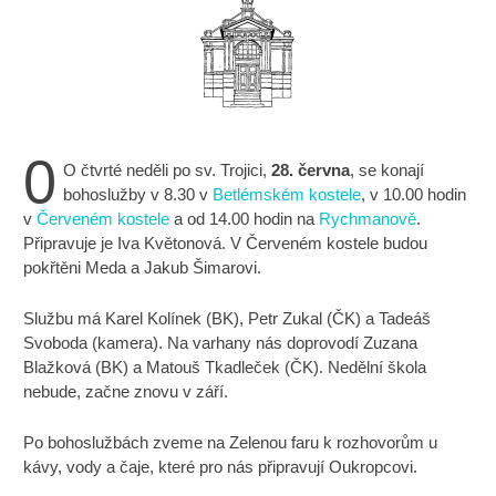
0
O čtvrté neděli po sv. Trojici,
28. června
, se konají
bohoslužby v 8.30 v
Betlémském kostele
, v 10.00 hodin
v
Červeném kostele
a od 14.00 hodin na
Rychmanově
.
Připravuje je Iva Květonová. V Červeném kostele budou
pokřtěni Meda a Jakub Šimarovi.
Službu má Karel Kolínek (BK), Petr Zukal (ČK) a Tadeáš
Svoboda (kamera). Na varhany nás doprovodí Zuzana
Blažková (BK) a Matouš Tkadleček (ČK). Nedělní škola
nebude, začne znovu v září.
Po bohoslužbách zveme na Zelenou faru k rozhovorům u
kávy, vody a čaje, které pro nás připravují Oukropcovi.