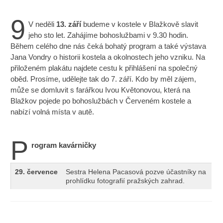
9
V neděli
13. září
budeme v kostele v Blažkově slavit
jeho sto let. Zahájíme bohoslužbami v 9.30 hodin.
Během celého dne nás čeká bohatý program a také výstava
Jana Vondry o historii kostela a okolnostech jeho vzniku. Na
přiloženém plakátu najdete cestu k přihlášení na společný
oběd. Prosíme, udělejte tak do 7. září. Kdo by měl zájem,
může se domluvit s farářkou Ivou Květonovou, která na
Blažkov pojede po bohoslužbách v Červeném kostele a
nabízí volná místa v autě.
P
rogram kavárničky
29.
července
Sestra Helena Pacasová pozve účastníky na
prohlídku fotografií pražských zahrad.