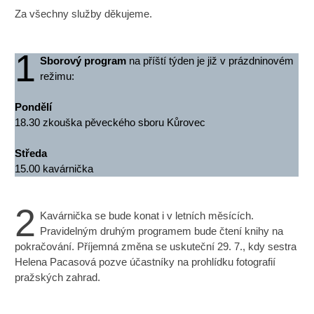
Za všechny služby děkujeme.
1
Sborový program
na příští týden je již v prázdninovém
režimu:
Pondělí
18.30 zkouška pěveckého sboru Kůrovec
Středa
15.00 kavárnička
2
Kavárnička se bude konat i v letních měsících.
Pravidelným druhým programem bude čtení knihy na
pokračování. Příjemná změna se uskuteční 29. 7., kdy sestra
Helena Pacasová pozve účastníky na prohlídku fotografií
pražských zahrad.