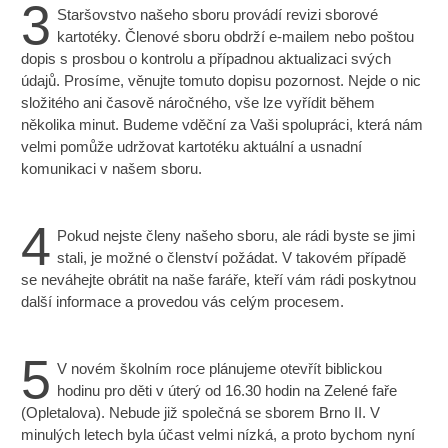
3
Staršovstvo našeho sboru provádí revizi sborové
kartotéky. Členové sboru obdrží e-mailem nebo poštou
dopis s prosbou o kontrolu a případnou aktualizaci svých
údajů. Prosíme, věnujte tomuto dopisu pozornost. Nejde o nic
složitého ani časově náročného, vše lze vyřídit během
několika minut. Budeme vděční za Vaši spolupráci, která nám
velmi pomůže udržovat kartotéku aktuální a usnadní
komunikaci v našem sboru.
4
Pokud nejste členy našeho sboru, ale rádi byste se jimi
stali, je možné o členství požádat. V takovém případě
se neváhejte obrátit na naše faráře, kteří vám rádi poskytnou
další informace a provedou vás celým procesem.
5
V novém školním roce plánujeme otevřít biblickou
hodinu pro děti v úterý od 16.30 hodin na Zelené faře
(Opletalova). Nebude již společná se sborem Brno II. V
minulých letech byla účast velmi nízká, a proto bychom nyní