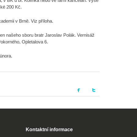
 v BK u br. Kolínka nebo ve farní kanceláři. Výše
ské 200 Kč.
demii v Brně. Viz příloha.
člen našeho sboru bratr Jaroslav Polák. Vernisáž
Pokorného, Opletalova 6.
 února.
Kontaktní informace