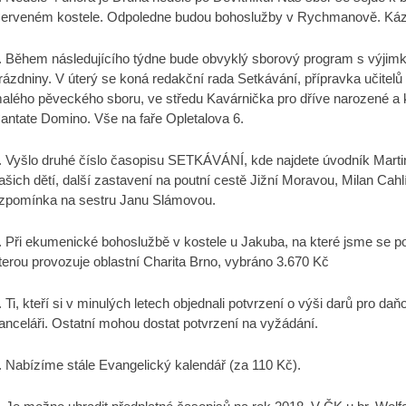
erveném kostele. Odpoledne budou bohoslužby v Rychmanově. Káza
.
Během následujícího týdne bude obvyklý sborový program s výjimkou
rázdniny. V úterý se koná redakční rada Setkávání, přípravka učitelů
alého pěveckého sboru, ve středu Kavárnička pro dříve narozené a ku
antate Domino. Vše na faře Opletalova 6.
.
Vyšlo druhé číslo časopisu SETKÁVÁNÍ, kde najdete úvodník Martin
ašich dětí, další zastavení na poutní cestě Jižní Moravou, Milan Cah
zpomínka na sestru Janu Slámovou.
.
Při ekumenické bohoslužbě v kostele u Jakuba, na které jsme se pod
terou provozuje oblastní Charita Brno, vybráno 3.670 Kč
.
Ti, kteří si v minulých letech objednali potvrzení o výši darů pro da
anceláři. Ostatní mohou dostat potvrzení na vyžádání.
.
Nabízíme stále Evangelický kalendář (za 110 Kč).