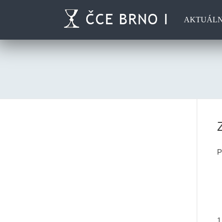
AKTUÁL
P
1