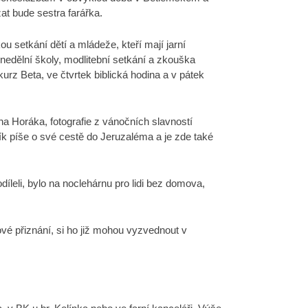
t bude sestra farářka.
 setkání dětí a mládeže, kteří mají jarní
 nedělní školy, modlitební setkání a zkouška
rz Beta, ve čtvrtek biblická hodina a v pátek
a Horáka, fotografie z vánočních slavností
lík píše o své cestě do Jeruzaléma a je zde také
íleli, bylo na noclehárnu pro lidi bez domova,
ňové přiznání, si ho již mohou vyzvednout v