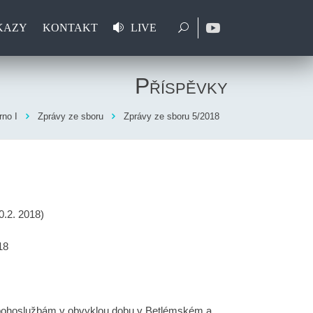
KAZY
KONTAKT
LIVE
Příspěvky
no I
Zprávy ze sboru
Zprávy ze sboru 5/2018
0.2. 2018)
18
k bohoslužbám v obvyklou dobu v Betlémském a