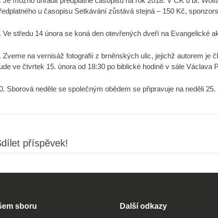
.
Je možno uhradit předplatné časopisů na rok 2018. V ČK u br. Wolfa,
ředplatného u časopisu Setkávání zůstává stejná – 150 Kč, sponzor
.
Ve středu 14 února se koná den otevřených dveří na Evangelické aka
.
Zveme na vernisáž fotografií z brněnských ulic, jejichž autorem je 
ude ve čtvrtek 15. února od 18:30 po biblické hodině v sále Václava 
0.
Sborová neděle se společným obědem se připravuje na neděli 25.
dílet příspěvek!
šem sboru
Další odkazy