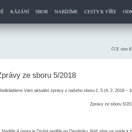
NĚ
KÁZÁNÍ
SBOR
NABÍZÍME
CESTY K VÍŘE
OD
ČCE sbor Br
Zprávy ze sboru 5/2018
ředkládáme Vám aktuální zprávy z našeho sboru č. 5 (4. 2. 2018 – 1
Zprávy ze sboru 5/20
.
Neděle 4 února je Druhá neděle po Devítníku. Náš sbor se sejde 