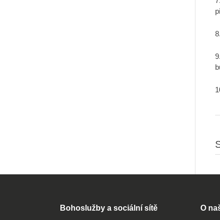
7
p
8
9
b
1
S
Bohoslužby a sociální sítě
O na