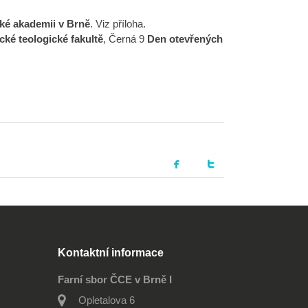
cké akademii v Brně
. Viz příloha.
cké teologické fakultě
, Černá 9
Den otevřených
Kontaktní informace
Farní sbor ČCE v Brně I
Opletalova 6