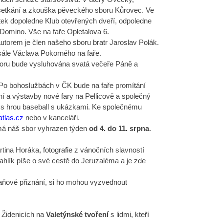
bní setkání a zkouška pěveckého sboru Kůrovec. Ve
rtek dopoledne Klub otevřených dveří, odpoledne
Domino. Vše na faře Opletalova 6.
autorem je člen našeho sboru bratr Jaroslav Polák.
sále Václava Pokorného na faře.
oru bude vysluhována svatá večeře Páně a
 Po bohoslužbách v ČK bude na faře promítání
ní a výstavby nové fary na Pellicově a společný
 s hrou baseball s ukázkami. Ke společnému
tlas.cz
nebo v kanceláři.
má náš sbor vyhrazen týden
od 4. do 11. srpna
.
tina Horáka, fotografie z vánočních slavností
Cahlík píše o své cestě do Jeruzaléma a je zde
aňové přiznání, si ho mohou vyzvednout
 Židenicích na
Valetýnské tvoření
s lidmi, kteří