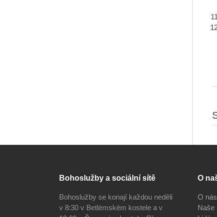
S
Bohoslužby a sociální sítě
O na
Bohoslužby se konají každou neděli
O nás
v 8:30 v Betlémském kostele a v
Naše 