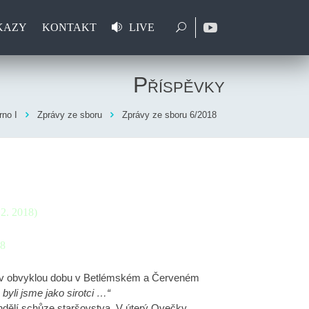
KAZY
KONTAKT
LIVE
Příspěvky
no I
Zprávy ze sboru
Zprávy ze sboru 6/2018
.2. 2018)
18
u v obvyklou dobu v Betlémském a Červeném
 byli jsme jako sirotci …“
dělí schůze staršovstva. V úterý Ovečky,