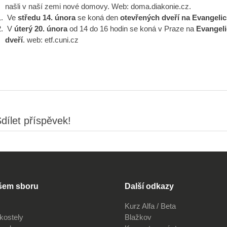
našli v naší zemi nové domovy. Web: doma.diakonie.cz.
Ve
středu 14. února
se koná den
otevřených dveří na Evangeli
V
úterý 20. února
od 14 do 16 hodin se koná v Praze na
Evangeli
dveří
. web: etf.cuni.cz
dílet příspěvek!
šem sboru
Další odkazy
Kurz Alfa / Beta
kostely
Blažkov