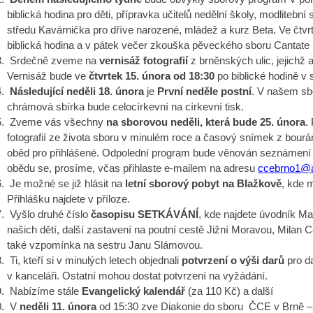
biblická hodina pro děti, přípravka učitelů nedělní školy, modlite
středu Kavárnička pro dříve narozené, mládež a kurz Beta. Ve čtv
biblická hodina a v pátek večer zkouška pěveckého sboru Cantate 
Srdečně zveme na
vernisáž fotografií
z brněnských ulic, jejichž 
Vernisáž bude ve
čtvrtek 15. února od 18:30
po biblické hodině v 
Následující neděli
18. února
je
První neděle postní
. V našem sb
chrámová sbírka bude celocírkevní na církevní tisk.
Zveme vás všechny
na sborovou neděli, která bude 25. února
.
fotografií ze života sboru v minulém roce a časový snímek z bourá
oběd pro přihlášené. Odpolední program bude věnován seznámení
obědu se, prosíme, včas přihlaste e-mailem na adresu
ccebrno1@a
Je možné se již hlásit na
letní sborový pobyt na Blažkově
, kde 
Přihlášku najdete v příloze.
Vyšlo druhé číslo
časopisu SETKÁVÁNÍ
, kde najdete úvodník Mar
našich dětí, další zastavení na poutní cestě Jižní Moravou, Milan 
také vzpomínka na sestru Janu Slámovou.
Ti, kteří si v minulých letech objednali
potvrzení o výši darů
pro d
v kanceláři. Ostatní mohou dostat potvrzení na vyžádání.
Nabízíme stále
Evangelický kalendář
(za 110 Kč) a další
V
neděli 11. února
od 15:30 zve Diakonie do sboru ČCE v Brně –