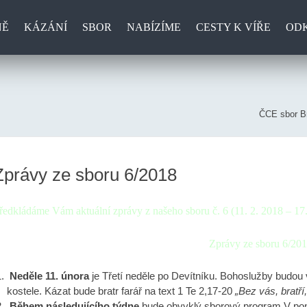
NĚ
KÁZÁNÍ
SBOR
NABÍZÍME
CESTY K VÍŘE
OD
ČCE sbor Br
Zprávy ze sboru 6/2018
ředkládáme Vám aktuální zprávy z našeho sboru č. 6 (11. 2. 2018 – 17
Zprávy ze sboru 6/20
Neděle 11. února
je Třetí neděle po Devítníku. Bohoslužby budo
kostele. Kázat bude bratr farář na text 1 Te 2,17-20
„Bez vás, bratří,
Během následujícího týdne
bude obvyklý sborový program V pon