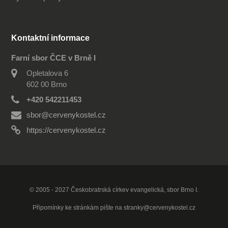
Kontaktní informace
Farní sbor ČCE v Brně I
Opletalova 6
602 00 Brno
+420 542211453
sbor@cervenykostel.cz
https://cervenykostel.cz
© 2005 - 2027 Českobratrská církev evangelická, sbor Brno I.
Připomínky ke stránkám pište na
stranky@cervenykostel.cz