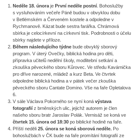
Neděle 18. února
je
První neděle postní
. Bohoslužby
s vysluhováním večeře Páně budou v obvyklou dobu
v Betlémském a Červeném kostele a odpoledne v
Rychmanově. Kázat bude sestra farářka. Chrámová
sbírka je celocírkevní na církevní tisk. Podrobnosti o účelu
sbírky najdete v příloze.
Během následujícího týdne
bude obvyklý sborový
program. V úterý Ovečky, biblická hodina pro děti,
přípravka učitelů nedělní školy, modlitební setkání a
zkouška pěveckého sboru Kůrovec. Ve středu Kavárnička
pro dříve narozené, mládež a kurz Beta. Ve čtvrtek
odpoledne biblická hodina a v pátek večer zkouška
pěveckého sboru Cantate Domino. Vše na faře Opletalova
6.
V sále Václava Pokorného se nyní koná
výstava
fotografií
z brněnských ulic, jejichž autorem je člen
našeho sboru bratr Jaroslav Polák. Vernisáž se koná ve
čtvrtek 15. února od 18:30
po biblické hodině na faře.
Příští neděli
25. února
se koná sborová neděle.
Po
bohoslužbách v ČK bude na faře promítání fotografií ze