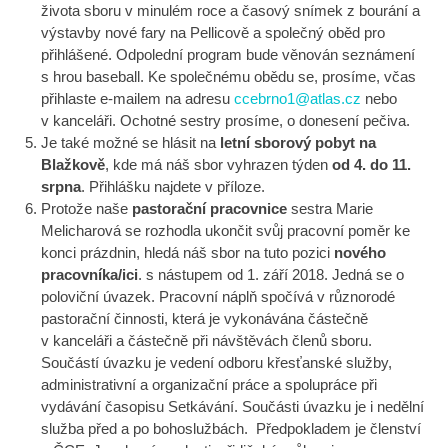
života sboru v minulém roce a časový snímek z bourání a
výstavby nové fary na Pellicově a společný oběd pro
přihlášené. Odpolední program bude věnován seznámení
s hrou baseball. Ke společnému obědu se, prosíme, včas
přihlaste e-mailem na adresu
ccebrno1@atlas.cz
nebo
v kanceláři. Ochotné sestry prosíme, o donesení pečiva.
Je také možné se hlásit na
letní sborový pobyt na
Blažkově
, kde má náš sbor vyhrazen týden
od 4. do 11.
srpna
. Přihlášku najdete v příloze.
Protože naše
pastorační pracovnice
sestra Marie
Melicharová se rozhodla ukončit svůj pracovní poměr ke
konci prázdnin, hledá náš sbor na tuto pozici
nového
pracovníka/ici
. s nástupem od 1. září 2018. Jedná se o
poloviční úvazek. Pracovní náplň spočívá v různorodé
pastorační činnosti, která je vykonávána částečně
v kanceláři a částečně při návštěvách členů sboru.
Součástí úvazku je vedení odboru křesťanské služby,
administrativní a organizační práce a spolupráce při
vydávání časopisu Setkávání. Součásti úvazku je i nedělní
služba před a po bohoslužbách. Předpokladem je členství