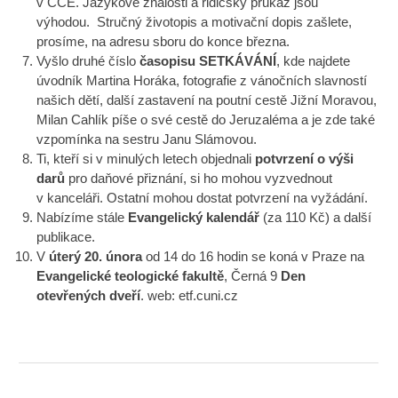
v ČCE. Jazykové znalosti a řidičský průkaz jsou
výhodou. Stručný životopis a motivační dopis zašlete,
prosíme, na adresu sboru do konce března.
Vyšlo druhé číslo
časopisu SETKÁVÁNÍ
, kde najdete
úvodník Martina Horáka, fotografie z vánočních slavností
našich dětí, další zastavení na poutní cestě Jižní Moravou,
Milan Cahlík píše o své cestě do Jeruzaléma a je zde také
vzpomínka na sestru Janu Slámovou.
Ti, kteří si v minulých letech objednali
potvrzení o výši
darů
pro daňové přiznání, si ho mohou vyzvednout
v kanceláři. Ostatní mohou dostat potvrzení na vyžádání.
Nabízíme stále
Evangelický kalendář
(za 110 Kč) a další
publikace.
V
úterý 20. února
od 14 do 16 hodin se koná v Praze na
Evangelické teologické fakultě
, Černá 9
Den
otevřených dveří
. web: etf.cuni.cz