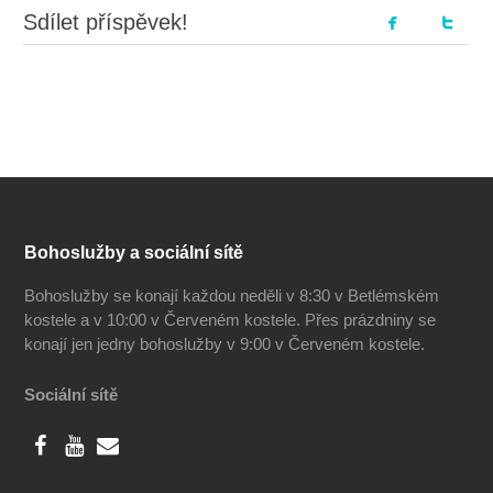
Sdílet příspěvek!
Bohoslužby a sociální sítě
Bohoslužby se konají každou neděli v 8:30 v Betlémském
kostele a v 10:00 v Červeném kostele. Přes prázdniny se
konají jen jedny bohoslužby v 9:00 v Červeném kostele.
Sociální sítě