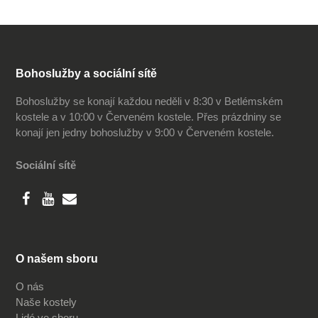
Bohoslužby a sociální sítě
Bohoslužby se konají každou neděli v 8:30 v Betlémském
kostele a v 10:00 v Červeném kostele. Přes prázdniny se
konají jen jedny bohoslužby v 9:00 v Červeném kostele.
Sociální sítě
O našem sboru
O nás
Naše kostely
Lidé ve sboru