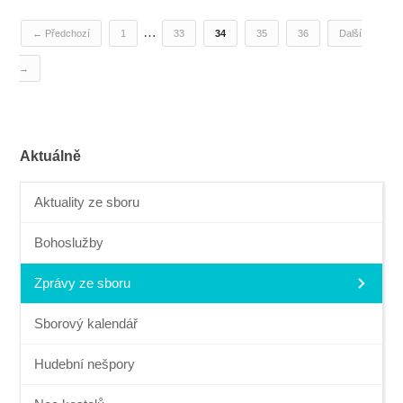
…
← Předchozí
1
33
34
35
36
Další
→
Aktuálně
Aktuality ze sboru
Bohoslužby
Zprávy ze sboru
Sborový kalendář
Hudební nešpory